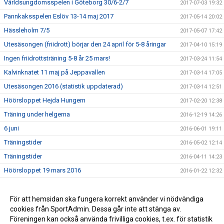
Världsungdomsspelen i Göteborg 30/6-2/7
2017-07-03 19:32
Pannkaksspelen Eslöv 13-14 maj 2017
2017-05-14 20:02
Hässleholm 7/5
2017-05-07 17:42
Utesäsongen (friidrott) börjar den 24 april för 5-8 åringar
2017-04-10 15:19
Ingen friidrottsträning 5-8 år 25 mars!
2017-03-24 11:54
Kalvinknatet 11 maj på Jeppavallen
2017-03-14 17:05
Utesäsongen 2016 (statistik uppdaterad)
2017-03-14 12:51
Höörsloppet Hejda Hungern
2017-02-20 12:38
Träning under helgerna
2016-12-19 14:26
6 juni
2016-06-01 19:11
Träningstider
2016-05-02 12:14
Träningstider
2016-04-11 14:23
Höörsloppet 19 mars 2016
2016-01-22 12:32
Juluppehåll
2015-11-23 19:31
Friidrottens Hemsida
För att hemsidan ska fungera korrekt använder vi nödvändiga
2015-04-25 10:43
cookies från SportAdmin. Dessa går inte att stänga av.
Välkomna till Kalvinknatet 2015
2015-04-25 10:15
Föreningen kan också använda frivilliga cookies, t.ex. för statistik