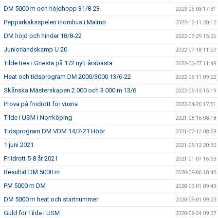
DM 5000 m och höjdhopp 31/8-23
2023-06-03 17:31
Pepparkaksspelen inomhus i Malmö
2022-12-11 20:12
DM höjd och hinder 18/8-22
2022-07-29 15:26
Juniorlandskamp U 20
2022-07-18 11:29
Tilde trea i Gnesta på 172 nytt årsbästa
2022-06-27 11:49
Heat och tidsprogram DM 2000/3000 13/6-22
2022-06-11 09:22
Skånska Mästerskapen 2 000 och 3 000 m 13/6
2022-05-13 15:19
Prova på friidrott för vuxna
2022-04-20 17:51
Tilde i USM i Norrköping
2021-08-16 08:18
Tidsprogram DM VDM 14/7-21 Höör
2021-07-12 08:59
1 juni 2021
2021-05-12 20:30
Friidrott 5-8 år 2021
2021-01-07 16:53
Resultat DM 5000 m
2020-09-06 18:48
PM 5000 m DM
2020-09-01 09:43
DM 5000 m heat och startnummer
2020-09-01 09:23
Guld för Tilde i USM
2020-08-24 09:37