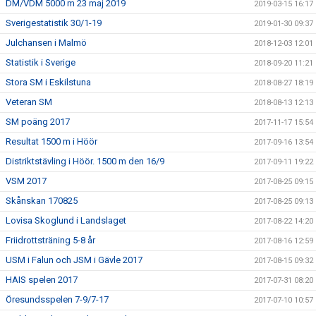
DM/VDM 5000 m 23 maj 2019
2019-03-15 16:17
Sverigestatistik 30/1-19
2019-01-30 09:37
Julchansen i Malmö
2018-12-03 12:01
Statistik i Sverige
2018-09-20 11:21
Stora SM i Eskilstuna
2018-08-27 18:19
Veteran SM
2018-08-13 12:13
SM poäng 2017
2017-11-17 15:54
Resultat 1500 m i Höör
2017-09-16 13:54
Distriktstävling i Höör. 1500 m den 16/9
2017-09-11 19:22
VSM 2017
2017-08-25 09:15
Skånskan 170825
2017-08-25 09:13
Lovisa Skoglund i Landslaget
2017-08-22 14:20
Friidrottsträning 5-8 år
2017-08-16 12:59
USM i Falun och JSM i Gävle 2017
2017-08-15 09:32
HAIS spelen 2017
2017-07-31 08:20
Öresundsspelen 7-9/7-17
2017-07-10 10:57