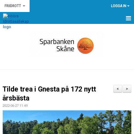
FRIIDROTT
LOGGA IN
HEM
NYHETER
KALENDER
MEDLEMMAR
GÄSTBOK
Tilde trea i Gnesta på 172 nytt
<
>
BILDGALLERI
årsbästa
2022-06-27 11:49
DOKUMENT
KONTAKT
EGNA TÄVLINGAR