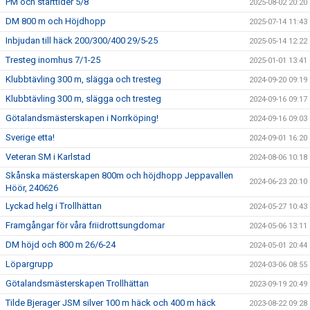
PM och starttider 5/8
2025-08-02 20:20
DM 800 m och Höjdhopp
2025-07-14 11:43
Inbjudan till häck 200/300/400 29/5-25
2025-05-14 12:22
Tresteg inomhus 7/1-25
2025-01-01 13:41
Klubbtävling 300 m, slägga och tresteg
2024-09-20 09:19
Klubbtävling 300 m, slägga och tresteg
2024-09-16 09:17
Götalandsmästerskapen i Norrköping!
2024-09-16 09:03
Sverige etta!
2024-09-01 16:20
Veteran SM i Karlstad
2024-08-06 10:18
Skånska mästerskapen 800m och höjdhopp Jeppavallen
2024-06-23 20:10
Höör, 240626
Lyckad helg i Trollhättan
2024-05-27 10:43
Framgångar för våra friidrottsungdomar
2024-05-06 13:11
DM höjd och 800 m 26/6-24
2024-05-01 20:44
Löpargrupp
2024-03-06 08:55
Götalandsmästerskapen Trollhättan
2023-09-19 20:49
Tilde Bjerager JSM silver 100 m häck och 400 m häck
2023-08-22 09:28