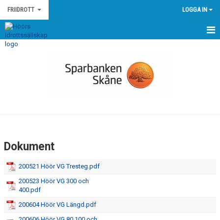
FRIIDROTT
LOGGA IN
HEM
NYHETER
KALENDER
MEDLEMMAR
GÄSTBOK
Dokument
BILDGALLERI
200521 Höör VG Tresteg.pdf
DOKUMENT
200523 Höör VG 300 och
400.pdf
KONTAKT
200604 Höör VG Längd.pdf
EGNA TÄVLINGAR
200606 Höör VG 80 100 och