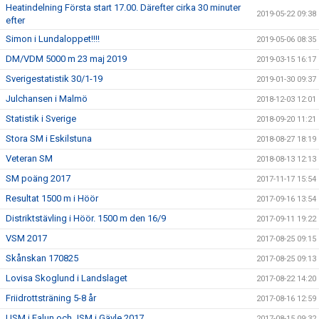
Heatindelning Första start 17.00. Därefter cirka 30 minuter
2019-05-22 09:38
efter
Simon i Lundaloppet!!!!
2019-05-06 08:35
DM/VDM 5000 m 23 maj 2019
2019-03-15 16:17
Sverigestatistik 30/1-19
2019-01-30 09:37
Julchansen i Malmö
2018-12-03 12:01
Statistik i Sverige
2018-09-20 11:21
Stora SM i Eskilstuna
2018-08-27 18:19
Veteran SM
2018-08-13 12:13
SM poäng 2017
2017-11-17 15:54
Resultat 1500 m i Höör
2017-09-16 13:54
Distriktstävling i Höör. 1500 m den 16/9
2017-09-11 19:22
VSM 2017
2017-08-25 09:15
Skånskan 170825
2017-08-25 09:13
Lovisa Skoglund i Landslaget
2017-08-22 14:20
Friidrottsträning 5-8 år
2017-08-16 12:59
USM i Falun och JSM i Gävle 2017
2017-08-15 09:32