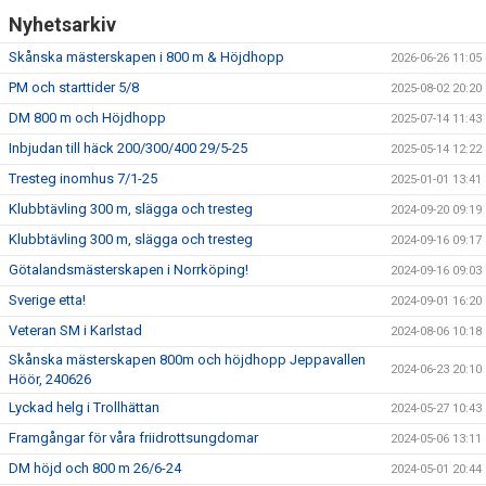
Nyhetsarkiv
ATT TÄVLA I FRIIDROTT
Skånska mästerskapen i 800 m & Höjdhopp
2026-06-26 11:05
PM och starttider 5/8
2025-08-02 20:20
DM 800 m och Höjdhopp
2025-07-14 11:43
Inbjudan till häck 200/300/400 29/5-25
2025-05-14 12:22
Tresteg inomhus 7/1-25
2025-01-01 13:41
Klubbtävling 300 m, slägga och tresteg
2024-09-20 09:19
Klubbtävling 300 m, slägga och tresteg
2024-09-16 09:17
Götalandsmästerskapen i Norrköping!
2024-09-16 09:03
Sverige etta!
2024-09-01 16:20
Veteran SM i Karlstad
2024-08-06 10:18
Skånska mästerskapen 800m och höjdhopp Jeppavallen
2024-06-23 20:10
Höör, 240626
Lyckad helg i Trollhättan
2024-05-27 10:43
Framgångar för våra friidrottsungdomar
2024-05-06 13:11
DM höjd och 800 m 26/6-24
2024-05-01 20:44