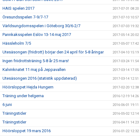
HAIS spelen 2017
2017-07-31 08:20
Öresundsspelen 7-9/7-17
2017-07-10 10:57
Världsungdomsspelen i Göteborg 30/6-2/7
2017-07-03 19:32
Pannkaksspelen Eslöv 13-14 maj 2017
2017-05-14 20:02
Hässleholm 7/5
2017-05-07 17:42
Utesäsongen (friidrott) börjar den 24 april för 5-8 åringar
2017-04-10 15:19
Ingen friidrottsträning 5-8 år 25 mars!
2017-03-24 11:54
Kalvinknatet 11 maj på Jeppavallen
2017-03-14 17:05
Utesäsongen 2016 (statistik uppdaterad)
2017-03-14 12:51
Höörsloppet Hejda Hungern
2017-02-20 12:38
Träning under helgerna
2016-12-19 14:26
6 juni
2016-06-01 19:11
Träningstider
2016-05-02 12:14
Träningstider
2016-04-11 14:23
Höörsloppet 19 mars 2016
2016-01-22 12:32
Juluppehåll
2015-11-23 19:31