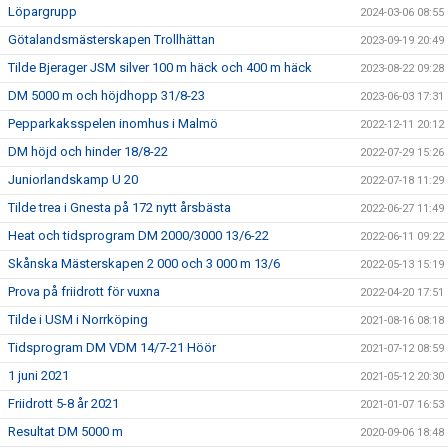
Löpargrupp
2024-03-06 08:55
Götalandsmästerskapen Trollhättan
2023-09-19 20:49
Tilde Bjerager JSM silver 100 m häck och 400 m häck
2023-08-22 09:28
DM 5000 m och höjdhopp 31/8-23
2023-06-03 17:31
Pepparkaksspelen inomhus i Malmö
2022-12-11 20:12
DM höjd och hinder 18/8-22
2022-07-29 15:26
Juniorlandskamp U 20
2022-07-18 11:29
Tilde trea i Gnesta på 172 nytt årsbästa
2022-06-27 11:49
Heat och tidsprogram DM 2000/3000 13/6-22
2022-06-11 09:22
Skånska Mästerskapen 2 000 och 3 000 m 13/6
2022-05-13 15:19
Prova på friidrott för vuxna
2022-04-20 17:51
Tilde i USM i Norrköping
2021-08-16 08:18
Tidsprogram DM VDM 14/7-21 Höör
2021-07-12 08:59
1 juni 2021
2021-05-12 20:30
Friidrott 5-8 år 2021
2021-01-07 16:53
Resultat DM 5000 m
2020-09-06 18:48