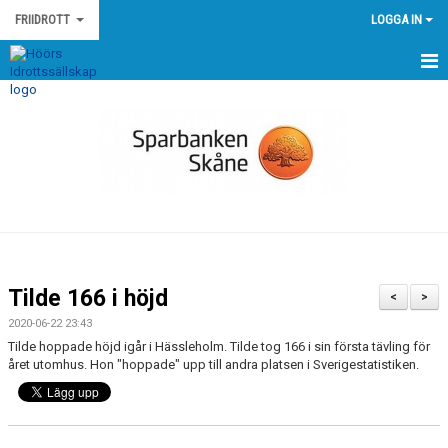
FRIIDROTT
LOGGA IN
HEM
NYHETER
KALENDER
MEDLEMMAR
GÄSTBOK
Tilde 166 i höjd
<
>
BILDGALLERI
2020-06-22 23:43
Tilde hoppade höjd igår i Hässleholm. Tilde tog 166 i sin första tävling för
DOKUMENT
året utomhus. Hon "hoppade" upp till andra platsen i Sverigestatistiken.
KONTAKT
EGNA TÄVLINGAR