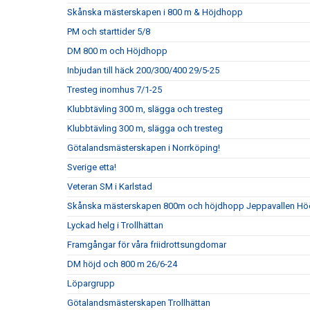
Skånska mästerskapen i 800 m & Höjdhopp
PM och starttider 5/8
DM 800 m och Höjdhopp
Inbjudan till häck 200/300/400 29/5-25
Tresteg inomhus 7/1-25
Klubbtävling 300 m, slägga och tresteg
Klubbtävling 300 m, slägga och tresteg
Götalandsmästerskapen i Norrköping!
Sverige etta!
Veteran SM i Karlstad
Skånska mästerskapen 800m och höjdhopp Jeppavallen Höö
Lyckad helg i Trollhättan
Framgångar för våra friidrottsungdomar
DM höjd och 800 m 26/6-24
Löpargrupp
Götalandsmästerskapen Trollhättan