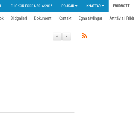
L
FLICKOR FÖDDA 2014/2015
POJKAR
KNATTAR
FRIIDROTT
ok
Bildgalleri
Dokument
Kontakt
Egna tävlingar
Att tävla i Friid
<
>