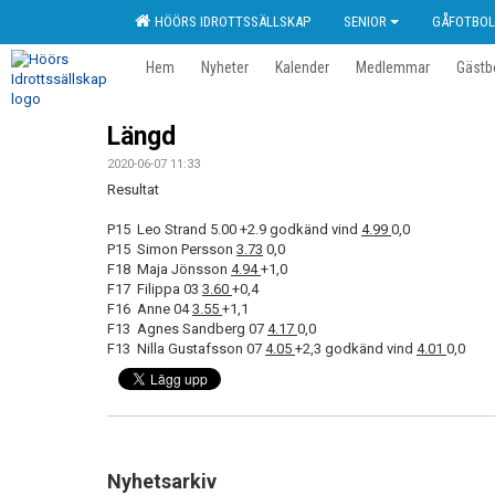
HÖÖRS IDROTTSSÄLLSKAP
SENIOR
GÅFOTBOL
Hem
Nyheter
Kalender
Medlemmar
Gästb
Längd
2020-06-07 11:33
Resultat
P15 Leo Strand 5.00 +2.9 godkänd vind
4.99
0,0
P15 Simon Persson
3.73
0,0
F18 Maja Jönsson
4.94
+1,0
F17 Filippa 03
3.60
+0,4
F16 Anne 04
3.55
+1,1
F13 Agnes Sandberg 07
4.17
0,0
F13 Nilla Gustafsson 07
4.05
+2,3 godkänd vind
4.01
0,0
Nyhetsarkiv