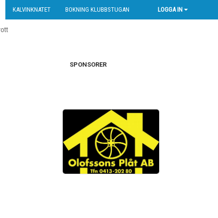
KALVINKNATET
BOKNING KLUBBSTUGAN
LOGGA IN
rott
SPONSORER