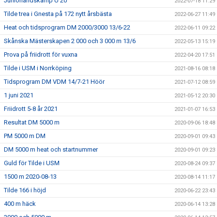
Juniorlandskamp U 20
2022-07-18 11:29
Tilde trea i Gnesta på 172 nytt årsbästa
2022-06-27 11:49
Heat och tidsprogram DM 2000/3000 13/6-22
2022-06-11 09:22
Skånska Mästerskapen 2 000 och 3 000 m 13/6
2022-05-13 15:19
Prova på friidrott för vuxna
2022-04-20 17:51
Tilde i USM i Norrköping
2021-08-16 08:18
Tidsprogram DM VDM 14/7-21 Höör
2021-07-12 08:59
1 juni 2021
2021-05-12 20:30
Friidrott 5-8 år 2021
2021-01-07 16:53
Resultat DM 5000 m
2020-09-06 18:48
PM 5000 m DM
2020-09-01 09:43
DM 5000 m heat och startnummer
2020-09-01 09:23
Guld för Tilde i USM
2020-08-24 09:37
1500 m 2020-08-13
2020-08-14 11:17
Tilde 166 i höjd
2020-06-22 23:43
400 m häck
2020-06-14 13:28