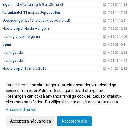
Ingen friidrottsträning 5-8 år 25 mars!
2017-03-24 11:54
Kalvinknatet 11 maj på Jeppavallen
2017-03-14 17:05
Utesäsongen 2016 (statistik uppdaterad)
2017-03-14 12:51
Höörsloppet Hejda Hungern
2017-02-20 12:38
Träning under helgerna
2016-12-19 14:26
6 juni
2016-06-01 19:11
Träningstider
2016-05-02 12:14
Träningstider
2016-04-11 14:23
Höörsloppet 19 mars 2016
2016-01-22 12:32
Juluppehåll
2015-11-23 19:31
Friidrottens Hemsida
För att hemsidan ska fungera korrekt använder vi nödvändiga
2015-04-25 10:43
cookies från SportAdmin. Dessa går inte att stänga av.
Välkomna till Kalvinknatet 2015
2015-04-25 10:15
Föreningen kan också använda frivilliga cookies, t.ex. för statistik
eller marknadsföring. Du väljer själv om du vill acceptera dessa.
Anpassa dina val
Cookie-inställningar
Gå till Webbversion
Acceptera nödvändiga
Acceptera alla