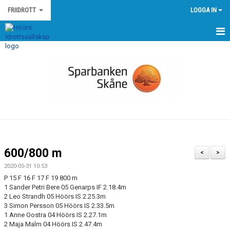
FRIIDROTT
LOGGA IN
HEM
NYHETER
KALENDER
MEDLEMMAR
GÄSTBOK
600/800 m
<
>
BILDGALLERI
2020-05-31 10:53
P 15 F 16 F 17 F 19 800 m
DOKUMENT
1 Sander Petri Bere 05 Genarps IF 2.18.4m
2 Leo Strandh 05 Höörs IS 2.25.3m
3 Simon Persson 05 Höörs IS 2.33.5m
KONTAKT
1 Anne Oostra 04 Höörs IS 2.27.1m
2 Maja Malm 04 Höörs IS 2.47.4m
EGNA TÄVLINGAR