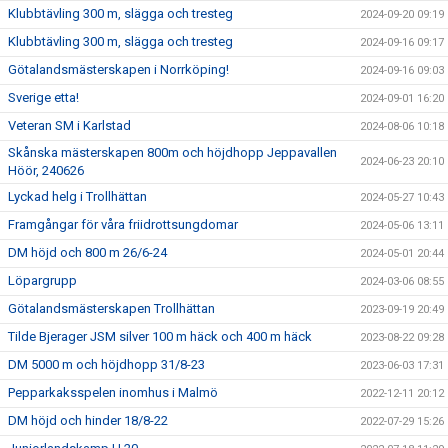
Klubbtävling 300 m, slägga och tresteg
2024-09-20 09:19
Klubbtävling 300 m, slägga och tresteg
2024-09-16 09:17
Götalandsmästerskapen i Norrköping!
2024-09-16 09:03
Sverige etta!
2024-09-01 16:20
Veteran SM i Karlstad
2024-08-06 10:18
Skånska mästerskapen 800m och höjdhopp Jeppavallen
2024-06-23 20:10
Höör, 240626
Lyckad helg i Trollhättan
2024-05-27 10:43
Framgångar för våra friidrottsungdomar
2024-05-06 13:11
DM höjd och 800 m 26/6-24
2024-05-01 20:44
Löpargrupp
2024-03-06 08:55
Götalandsmästerskapen Trollhättan
2023-09-19 20:49
Tilde Bjerager JSM silver 100 m häck och 400 m häck
2023-08-22 09:28
DM 5000 m och höjdhopp 31/8-23
2023-06-03 17:31
Pepparkaksspelen inomhus i Malmö
2022-12-11 20:12
DM höjd och hinder 18/8-22
2022-07-29 15:26