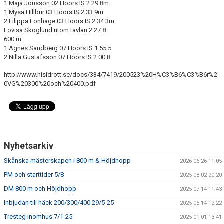
1 Maja Jönsson 02 Höörs IS 2.29.8m
1 Mysa Hillbur 03 Höörs IS 2.33.9m
ATT TÄVLA I FRIIDROTT
2 Filippa Lonhage 03 Höörs IS 2.34.3m
Lovisa Skoglund utom tävlan 2.27.8
600 m
1 Agnes Sandberg 07 Höörs IS 1.55.5
2 Nilla Gustafsson 07 Höörs IS 2.00.8
http://www.hisidrott.se/docs/334/7419/200523%20H%C3%B6%C3%B6r%2
0VG%20300%20och%20400.pdf
Nyhetsarkiv
Skånska mästerskapen i 800 m & Höjdhopp
2026-06-26 11:05
PM och starttider 5/8
2025-08-02 20:20
DM 800 m och Höjdhopp
2025-07-14 11:43
Inbjudan till häck 200/300/400 29/5-25
2025-05-14 12:22
Tresteg inomhus 7/1-25
2025-01-01 13:41