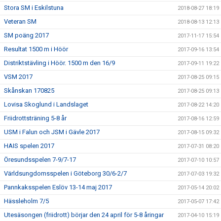
Stora SM i Eskilstuna
2018-08-27 18:19
Veteran SM
2018-08-13 12:13
SM poäng 2017
2017-11-17 15:54
Resultat 1500 m i Höör
2017-09-16 13:54
Distriktstävling i Höör. 1500 m den 16/9
2017-09-11 19:22
VSM 2017
2017-08-25 09:15
Skånskan 170825
2017-08-25 09:13
Lovisa Skoglund i Landslaget
2017-08-22 14:20
Friidrottsträning 5-8 år
2017-08-16 12:59
USM i Falun och JSM i Gävle 2017
2017-08-15 09:32
HAIS spelen 2017
2017-07-31 08:20
Öresundsspelen 7-9/7-17
2017-07-10 10:57
Världsungdomsspelen i Göteborg 30/6-2/7
2017-07-03 19:32
Pannkaksspelen Eslöv 13-14 maj 2017
2017-05-14 20:02
Hässleholm 7/5
2017-05-07 17:42
Utesäsongen (friidrott) börjar den 24 april för 5-8 åringar
2017-04-10 15:19