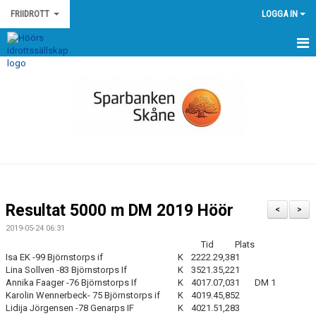
FRIIDROTT
LOGGA IN
HEM
NYHETER
KALENDER
MEDLEMMAR
GÄSTBOK
Resultat 5000 m DM 2019 Höör
<
>
BILDGALLERI
2019-05-24 06:31
Tid
Plats
DOKUMENT
Isa EK -99 Björnstorps if
K
22
22.29,38
1
Lina Sollven -83 Björnstorps If
K
35
21.35,22
1
Annika Faager -76 Björnstorps If
K
40
17.07,03
1
DM 1
KONTAKT
Karolin Wennerbeck- 75 Björnstorps if
K
40
19.45,85
2
Lidija Jörgensen -78 Genarps IF
K
40
21.51,28
3
EGNA TÄVLINGAR