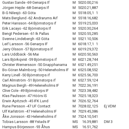
Gustav Sande -69 Genarps If
M
50
20.00,21
6
Jörgen Hejde -68 Genarps If
M
50
20.21,88
7
B-G Nilesjö -63 Göta
M
55
18.05,1
1
Mats Berglund -62 Andrarums Aif
M
55
18.16,68
2
Peter Hansson -64 Björnstorps if
M
55
19.25,03
3
Erik Lacayo -62 Björnstorps If
M
55
20.30,26
4
Bengt Pedersen -61 Ik Pallas
M
55
20.55,28
5
Svenne Lindebergh -63 Göta
M
55
21.10,50
6
Leif Larsson -56 Genarps IF
M
60
18.17,1
1
Jerry Olsson -57 Björnstorps If
M
60
19.29,37
2
Lars Uddbäck -56 Mai
M
60
20.50,56
3
Lars Björkqvist -59 Björnstorps if
M
60
21.28,74
4
Christer Wernersson -50 Snapphanarna
M
65
21.49,25
1
Bo-Göran Malmborg -50 Heleneholms IF
M
65
25.08,55
2
Kerry Linell -50 Björnstorps if
M
65
25.56,70
3
Carl Almström -51 Björnstorps if
M
65
27.59,12
4
Magnus Bergh -49 Heleneholms IF
M
70
22.36,19
1
Clive Cole -49 Björnstorps IF
M
70
23.38,48
2
Klas Paulsson -47 Höörs IS
M
70
25.18,32
3
Erwin Apitzsch -45 IFK Lund
M
70
26.52,76
4
Rune Persson -47 UF Contact
M
70
28.02,12
5
Ej VDM
Ulf Karlström -47 Heleneholms IF
M
70
29.45,38
6
Åke Jonsson -43 Heleneholms if
M
75
24.10,54
1
Tobias Larsson -88 Ystads IF
MS
16.39,88
1
DM 3
Hampus Börjesson -93 Åhus
MS
16.51,76
2