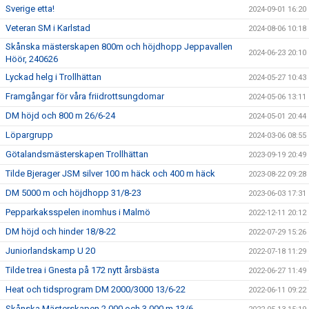
Sverige etta!
2024-09-01 16:20
Veteran SM i Karlstad
2024-08-06 10:18
Skånska mästerskapen 800m och höjdhopp Jeppavallen
2024-06-23 20:10
Höör, 240626
Lyckad helg i Trollhättan
2024-05-27 10:43
Framgångar för våra friidrottsungdomar
2024-05-06 13:11
DM höjd och 800 m 26/6-24
2024-05-01 20:44
Löpargrupp
2024-03-06 08:55
Götalandsmästerskapen Trollhättan
2023-09-19 20:49
Tilde Bjerager JSM silver 100 m häck och 400 m häck
2023-08-22 09:28
DM 5000 m och höjdhopp 31/8-23
2023-06-03 17:31
Pepparkaksspelen inomhus i Malmö
2022-12-11 20:12
DM höjd och hinder 18/8-22
2022-07-29 15:26
Juniorlandskamp U 20
2022-07-18 11:29
Tilde trea i Gnesta på 172 nytt årsbästa
2022-06-27 11:49
Heat och tidsprogram DM 2000/3000 13/6-22
2022-06-11 09:22
Skånska Mästerskapen 2 000 och 3 000 m 13/6