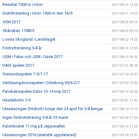
Resultat 1500 m i Höör
2017-09-16 13:54
Distriktstävling i Höör. 1500 m den 16/9
2017-09-11 19:22
VSM 2017
2017-08-25 09:15
Skånskan 170825
2017-08-25 09:13
Lovisa Skoglund i Landslaget
2017-08-22 14:20
Friidrottsträning 5-8 år
2017-08-16 12:59
USM i Falun och JSM i Gävle 2017
2017-08-15 09:32
HAIS spelen 2017
2017-07-31 08:20
Öresundsspelen 7-9/7-17
2017-07-10 10:57
Världsungdomsspelen i Göteborg 30/6-2/7
2017-07-03 19:32
Pannkaksspelen Eslöv 13-14 maj 2017
2017-05-14 20:02
Hässleholm 7/5
2017-05-07 17:42
Utesäsongen (friidrott) börjar den 24 april för 5-8 åringar
2017-04-10 15:19
Ingen friidrottsträning 5-8 år 25 mars!
2017-03-24 11:54
Kalvinknatet 11 maj på Jeppavallen
2017-03-14 17:05
Utesäsongen 2016 (statistik uppdaterad)
2017-03-14 12:51