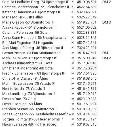
Camilla Lindholm Borg -74 Björnstorps If
K
45
19.06,59
1
DM 2
Beatrice Christensson -72 Heleneholms IF
K
45
22.54,53
2
ATT TÄVLA I FRIIDROTT
Katarina Hansson -66 Björnstorps IF
K
50
23.45,52
1
Maria Möller -66 IK Pallas
K
50
25.27,64
2
Marie Olsson -63 Björnstorps If
K
55
19.23,70
1
DM 3
Annika Rybäck -61 Björnstorps If
K
55
21.06,05
2
Catarina Petersson -58 Göta
K
60
22.33,83
1
Anna-Karin Hansson -56 Snapphanarna
K
60
23.21,84
2
BrittMari Fagertun -51 Höganäs
K
65
27.42,34
1
Ann-Magret Friberg -48 Björnstorps if
K
70
24.23,99
1
Gernot Ymsen -83 Pan Kristiandstad
M
35
15.47,62
1
DM 1
Markus Sollven -82 Björnstorps If
M
35
16.09,94
2
DM 2
Andreas Klingenbrant -83 Göta
M
35
17.02,34
3
Christian Klingenbrant -80 Göta
M
35
17.20,98
4
Fredrik Johansson – 81 Björnstorps IF
M
35
17.51,39
5
Christoffer Danarö -84 Åhus
M
35
18.08,0
6
Martin Edvardsson -75 Ystads IF
M
40
17.45,57
1
Henrik Nordh -73 Ystads if
M
45
16.42,81
1
Max Lundberg -70 Björnstorps If
M
45
17.19,01
2
Dennis Due -73 Göta
M
45
23.19,22
3
Henrik Höglind -68 Åhus
M
50
17.53,22
1
Stephen Murray -66 Björnstorps IF
M
50
18.19,8
2
Jonas Jönsson -66 Hässleholms Freeflow
M
50
19.14,03
3
Jörgen Holmqvist -66 Heleneholms If
M
50
19.33,19
4
Håkan Larsson -69 IFK Trelleborg
M
50
19.53,51
5