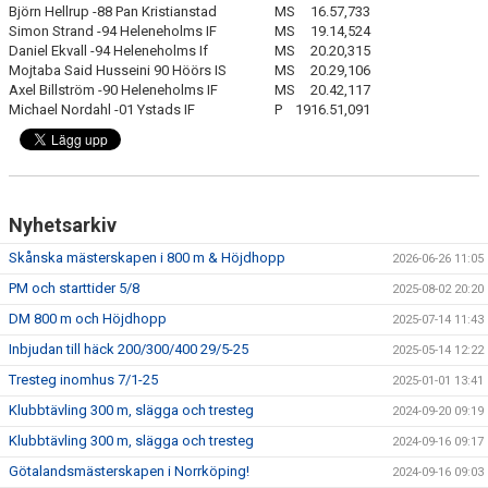
Björn Hellrup -88 Pan Kristianstad
MS
16.57,73
3
Simon Strand -94 Heleneholms IF
MS
19.14,52
4
Daniel Ekvall -94 Heleneholms If
MS
20.20,31
5
Mojtaba Said Husseini 90 Höörs IS
MS
20.29,10
6
Axel Billström -90 Heleneholms IF
MS
20.42,11
7
Michael Nordahl -01 Ystads IF
P
19
16.51,09
1
Nyhetsarkiv
Skånska mästerskapen i 800 m & Höjdhopp
2026-06-26 11:05
PM och starttider 5/8
2025-08-02 20:20
DM 800 m och Höjdhopp
2025-07-14 11:43
Inbjudan till häck 200/300/400 29/5-25
2025-05-14 12:22
Tresteg inomhus 7/1-25
2025-01-01 13:41
Klubbtävling 300 m, slägga och tresteg
2024-09-20 09:19
Klubbtävling 300 m, slägga och tresteg
2024-09-16 09:17
Götalandsmästerskapen i Norrköping!
2024-09-16 09:03