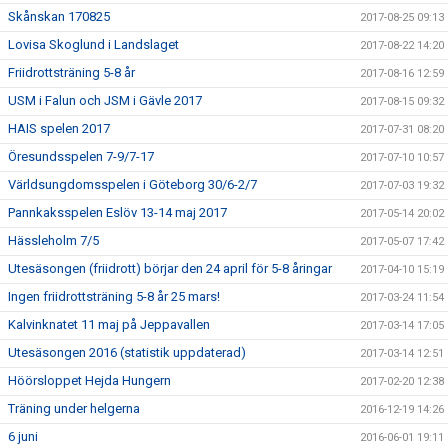
Skånskan 170825
2017-08-25 09:13
Lovisa Skoglund i Landslaget
2017-08-22 14:20
Friidrottsträning 5-8 år
2017-08-16 12:59
USM i Falun och JSM i Gävle 2017
2017-08-15 09:32
HAIS spelen 2017
2017-07-31 08:20
Öresundsspelen 7-9/7-17
2017-07-10 10:57
Världsungdomsspelen i Göteborg 30/6-2/7
2017-07-03 19:32
Pannkaksspelen Eslöv 13-14 maj 2017
2017-05-14 20:02
Hässleholm 7/5
2017-05-07 17:42
Utesäsongen (friidrott) börjar den 24 april för 5-8 åringar
2017-04-10 15:19
Ingen friidrottsträning 5-8 år 25 mars!
2017-03-24 11:54
Kalvinknatet 11 maj på Jeppavallen
2017-03-14 17:05
Utesäsongen 2016 (statistik uppdaterad)
2017-03-14 12:51
Höörsloppet Hejda Hungern
2017-02-20 12:38
Träning under helgerna
2016-12-19 14:26
6 juni
2016-06-01 19:11