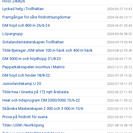
Höör, 240626
Lyckad helg i Trollhättan
2024-05-27 10:43
Framgångar för våra friidrottsungdomar
2024-05-06 13:11
DM höjd och 800 m 26/6-24
2024-05-01 20:44
Löpargrupp
2024-03-06 08:55
Götalandsmästerskapen Trollhättan
2023-09-19 20:49
Tilde Bjerager JSM silver 100 m häck och 400 m häck
2023-08-22 09:28
DM 5000 m och höjdhopp 31/8-23
2023-06-03 17:31
Pepparkaksspelen inomhus i Malmö
2022-12-11 20:12
DM höjd och hinder 18/8-22
2022-07-29 15:26
Juniorlandskamp U 20
2022-07-18 11:29
Tilde trea i Gnesta på 172 nytt årsbästa
2022-06-27 11:49
Heat och tidsprogram DM 2000/3000 13/6-22
2022-06-11 09:22
Skånska Mästerskapen 2 000 och 3 000 m 13/6
2022-05-13 15:19
Prova på friidrott för vuxna
2022-04-20 17:51
Tilde i USM i Norrköping
2021-08-16 08:18