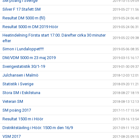
SM poäng i Sverige
2019-10-15 09:09
Silver F 17 Stafett SM
2019-05-27 11:56
Resultat DM 5000 m (fil)
2019-05-24 06:40
Resultat 5000 m DM 2019 Höör
2019-05-24 06:31
Heatindelning Första start 17.00. Därefter cirka 30 minuter
2019-05-22 09:38
efter
Simon i Lundaloppet!!!!
2019-05-06 08:35
DM/VDM 5000 m 23 maj 2019
2019-03-15 16:17
Sverigestatistik 30/1-19
2019-01-30 09:37
Julchansen i Malmö
2018-12-03 12:01
Statistik i Sverige
2018-09-20 11:21
Stora SM i Eskilstuna
2018-08-27 18:19
Veteran SM
2018-08-13 12:13
SM poäng 2017
2017-11-17 15:54
Resultat 1500 m i Höör
2017-09-16 13:54
Distriktstävling i Höör. 1500 m den 16/9
2017-09-11 19:22
VSM 2017
2017-08-25 09:15