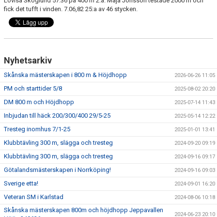
Lovisa Skoglund 57.36 på 400 m 2:a. Maja Jönsson testade 2000 m och
fick det tufft i vinden. 7.06,82 25:a av 46 stycken.
ATT TÄVLA I FRIIDROTT
Nyhetsarkiv
Skånska mästerskapen i 800 m & Höjdhopp
2026-06-26 11:05
PM och starttider 5/8
2025-08-02 20:20
DM 800 m och Höjdhopp
2025-07-14 11:43
Inbjudan till häck 200/300/400 29/5-25
2025-05-14 12:22
Tresteg inomhus 7/1-25
2025-01-01 13:41
Klubbtävling 300 m, slägga och tresteg
2024-09-20 09:19
Klubbtävling 300 m, slägga och tresteg
2024-09-16 09:17
Götalandsmästerskapen i Norrköping!
2024-09-16 09:03
Sverige etta!
2024-09-01 16:20
Veteran SM i Karlstad
2024-08-06 10:18
Skånska mästerskapen 800m och höjdhopp Jeppavallen
2024-06-23 20:10