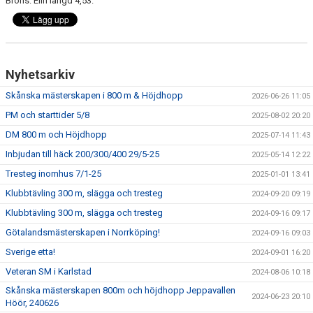
Brons: Elin längd 4,53.
ATT TÄVLA I FRIIDROTT
Nyhetsarkiv
Skånska mästerskapen i 800 m & Höjdhopp
2026-06-26 11:05
PM och starttider 5/8
2025-08-02 20:20
DM 800 m och Höjdhopp
2025-07-14 11:43
Inbjudan till häck 200/300/400 29/5-25
2025-05-14 12:22
Tresteg inomhus 7/1-25
2025-01-01 13:41
Klubbtävling 300 m, slägga och tresteg
2024-09-20 09:19
Klubbtävling 300 m, slägga och tresteg
2024-09-16 09:17
Götalandsmästerskapen i Norrköping!
2024-09-16 09:03
Sverige etta!
2024-09-01 16:20
Veteran SM i Karlstad
2024-08-06 10:18
Skånska mästerskapen 800m och höjdhopp Jeppavallen
2024-06-23 20:10
Höör, 240626