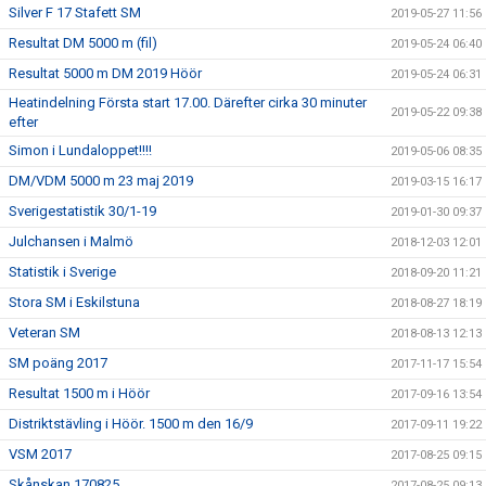
Silver F 17 Stafett SM
2019-05-27 11:56
Resultat DM 5000 m (fil)
2019-05-24 06:40
Resultat 5000 m DM 2019 Höör
2019-05-24 06:31
Heatindelning Första start 17.00. Därefter cirka 30 minuter
2019-05-22 09:38
efter
Simon i Lundaloppet!!!!
2019-05-06 08:35
DM/VDM 5000 m 23 maj 2019
2019-03-15 16:17
Sverigestatistik 30/1-19
2019-01-30 09:37
Julchansen i Malmö
2018-12-03 12:01
Statistik i Sverige
2018-09-20 11:21
Stora SM i Eskilstuna
2018-08-27 18:19
Veteran SM
2018-08-13 12:13
SM poäng 2017
2017-11-17 15:54
Resultat 1500 m i Höör
2017-09-16 13:54
Distriktstävling i Höör. 1500 m den 16/9
2017-09-11 19:22
VSM 2017
2017-08-25 09:15
Skånskan 170825
2017-08-25 09:13