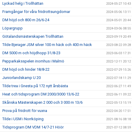
Lyckad helg i Trollhättan
2024-05-27 10:43
Framgångar för våra friidrottsungdomar
2024-05-06 13:11
DM höjd och 800 m 26/6-24
2024-05-01 20:44
Löpargrupp
2024-03-06 08:55
Götalandsmästerskapen Trollhättan
2023-09-19 20:49
Tilde Bjerager JSM silver 100 m häck och 400 m häck
2023-08-22 09:28
DM 5000 m och höjdhopp 31/8-23
2023-06-03 17:31
Pepparkaksspelen inomhus i Malmö
2022-12-11 20:12
DM höjd och hinder 18/8-22
2022-07-29 15:26
Juniorlandskamp U 20
2022-07-18 11:29
Tilde trea i Gnesta på 172 nytt årsbästa
2022-06-27 11:49
Heat och tidsprogram DM 2000/3000 13/6-22
2022-06-11 09:22
Skånska Mästerskapen 2 000 och 3 000 m 13/6
2022-05-13 15:19
Prova på friidrott för vuxna
2022-04-20 17:51
Tilde i USM i Norrköping
2021-08-16 08:18
Tidsprogram DM VDM 14/7-21 Höör
2021-07-12 08:59