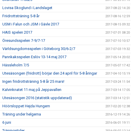
Lovisa Skoglund i Landslaget
2017-08-22 14:20
Friidrottsträning 5-8 år
2017-08-16 12:59
USM i Falun och JSM i Gävle 2017
2017-08-15 09:32
HAIS spelen 2017
2017-07-31 08:20
Öresundsspelen 7-9/7-17
2017-07-10 10:57
Världsungdomsspelen i Göteborg 30/6-2/7
2017-07-03 19:32
Pannkaksspelen Eslöv 13-14 maj 2017
2017-05-14 20:02
Hässleholm 7/5
2017-05-07 17:42
Utesäsongen (friidrott) börjar den 24 april för 5-8 åringar
2017-04-10 15:19
Ingen friidrottsträning 5-8 år 25 mars!
2017-03-24 11:54
Kalvinknatet 11 maj på Jeppavallen
2017-03-14 17:05
Utesäsongen 2016 (statistik uppdaterad)
2017-03-14 12:51
Höörsloppet Hejda Hungern
2017-02-20 12:38
Träning under helgerna
2016-12-19 14:26
6 juni
2016-06-01 19:11
Träningstider
2016-05-02 12:14