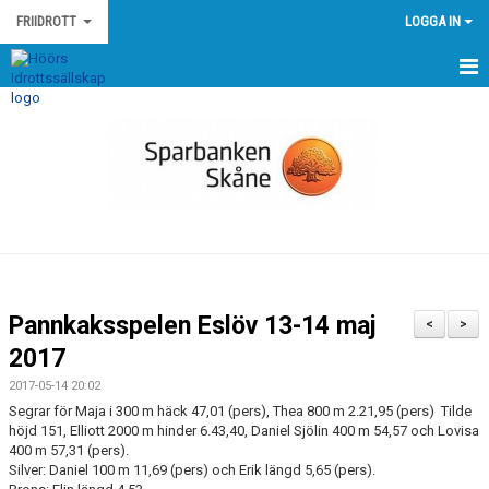
FRIIDROTT
LOGGA IN
HEM
NYHETER
KALENDER
MEDLEMMAR
GÄSTBOK
Pannkaksspelen Eslöv 13-14 maj
<
>
BILDGALLERI
2017
2017-05-14 20:02
DOKUMENT
Segrar för Maja i 300 m häck 47,01 (pers), Thea 800 m 2.21,95 (pers) Tilde
höjd 151, Elliott 2000 m hinder 6.43,40, Daniel Sjölin 400 m 54,57 och Lovisa
KONTAKT
400 m 57,31 (pers).
Silver: Daniel 100 m 11,69 (pers) och Erik längd 5,65 (pers).
EGNA TÄVLINGAR