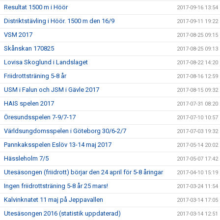
Resultat 1500 m i Höör
2017-09-16 13:54
Distriktstävling i Höör. 1500 m den 16/9
2017-09-11 19:22
VSM 2017
2017-08-25 09:15
Skånskan 170825
2017-08-25 09:13
Lovisa Skoglund i Landslaget
2017-08-22 14:20
Friidrottsträning 5-8 år
2017-08-16 12:59
USM i Falun och JSM i Gävle 2017
2017-08-15 09:32
HAIS spelen 2017
2017-07-31 08:20
Öresundsspelen 7-9/7-17
2017-07-10 10:57
Världsungdomsspelen i Göteborg 30/6-2/7
2017-07-03 19:32
Pannkaksspelen Eslöv 13-14 maj 2017
2017-05-14 20:02
Hässleholm 7/5
2017-05-07 17:42
Utesäsongen (friidrott) börjar den 24 april för 5-8 åringar
2017-04-10 15:19
Ingen friidrottsträning 5-8 år 25 mars!
2017-03-24 11:54
Kalvinknatet 11 maj på Jeppavallen
2017-03-14 17:05
Utesäsongen 2016 (statistik uppdaterad)
2017-03-14 12:51