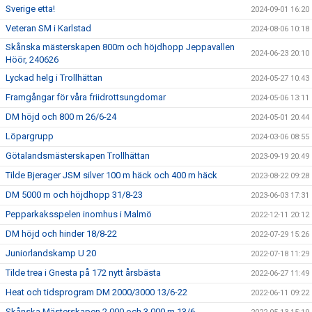
Sverige etta!
2024-09-01 16:20
Veteran SM i Karlstad
2024-08-06 10:18
Skånska mästerskapen 800m och höjdhopp Jeppavallen
2024-06-23 20:10
Höör, 240626
Lyckad helg i Trollhättan
2024-05-27 10:43
Framgångar för våra friidrottsungdomar
2024-05-06 13:11
DM höjd och 800 m 26/6-24
2024-05-01 20:44
Löpargrupp
2024-03-06 08:55
Götalandsmästerskapen Trollhättan
2023-09-19 20:49
Tilde Bjerager JSM silver 100 m häck och 400 m häck
2023-08-22 09:28
DM 5000 m och höjdhopp 31/8-23
2023-06-03 17:31
Pepparkaksspelen inomhus i Malmö
2022-12-11 20:12
DM höjd och hinder 18/8-22
2022-07-29 15:26
Juniorlandskamp U 20
2022-07-18 11:29
Tilde trea i Gnesta på 172 nytt årsbästa
2022-06-27 11:49
Heat och tidsprogram DM 2000/3000 13/6-22
2022-06-11 09:22
Skånska Mästerskapen 2 000 och 3 000 m 13/6