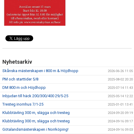
ATT TÄVLA I FRIIDROTT
Nyhetsarkiv
Skånska mästerskapen i 800 m & Höjdhopp
2026-06-26 11:05
PM och starttider 5/8
2025-08-02 20:20
DM 800 m och Höjdhopp
2025-07-14 11:43
Inbjudan till häck 200/300/400 29/5-25
2025-05-14 12:22
Tresteg inomhus 7/1-25
2025-01-01 13:41
Klubbtävling 300 m, slägga och tresteg
2024-09-20 09:19
Klubbtävling 300 m, slägga och tresteg
2024-09-16 09:17
Götalandsmästerskapen i Norrköping!
2024-09-16 09:03