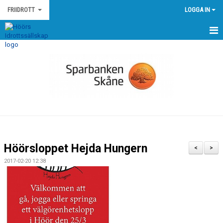
FRIIDROTT
LOGGA IN
HEM
NYHETER
KALENDER
MEDLEMMAR
GÄSTBOK
Höörsloppet Hejda Hungern
<
>
BILDGALLERI
2017-02-20 12:38
DOKUMENT
KONTAKT
EGNA TÄVLINGAR