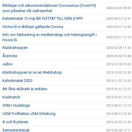
Riktlinjer och rekommendationer Coronavirus (Covid19)
2020-03-24 08:00
som påverkar vår verksamhet
Kalvinknatet 12 maj ÄR FLYTTAT TILL DEN 3/9!!!!!
2020-03-13 14:41
Höörs IS:s riktlinjer gällande Corona
2020-03-12 13:45
Info om fakturering av medlemskap och träningsavgift i
2020-03-11 17:13
Höörs IS
Klubbshoppen
2020-02-28 11:34
Årsmöte
2020-02-04 13:48
Jullov
2019-12-18 19:02
Klubbshoppen är nu en Webbshop
2019-12-03 13:35
Kalvinknatet 2020
2019-11-25 13:33
Att låna skånskt är enklare
2019-10-15 12:27
Kvalmatch
2019-10-07 12:13
VSM i Huddinge
2019-08-27 12:19
USM Trollhättan JSM Göteborg
2019-08-12 10:30
A och B-planen
2019-07-02 11:30
Semesterstängt
2019-06-28 12:17