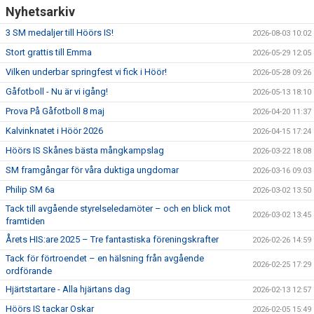
Nyhetsarkiv
3 SM medaljer till Höörs IS!
2026-08-03 10:02
Stort grattis till Emma
2026-05-29 12:05
Vilken underbar springfest vi fick i Höör!
2026-05-28 09:26
Gåfotboll - Nu är vi igång!
2026-05-13 18:10
Prova På Gåfotboll 8 maj
2026-04-20 11:37
Kalvinknatet i Höör 2026
2026-04-15 17:24
Höörs IS Skånes bästa mångkampslag
2026-03-22 18:08
SM framgångar för våra duktiga ungdomar
2026-03-16 09:03
Philip SM 6a
2026-03-02 13:50
Tack till avgående styrelseledamöter – och en blick mot
2026-03-02 13:45
framtiden
Årets HIS:are 2025 – Tre fantastiska föreningskrafter
2026-02-26 14:59
Tack för förtroendet – en hälsning från avgående
2026-02-25 17:29
ordförande
Hjärtstartare - Alla hjärtans dag
2026-02-13 12:57
Höörs IS tackar Oskar
2026-02-05 15:49