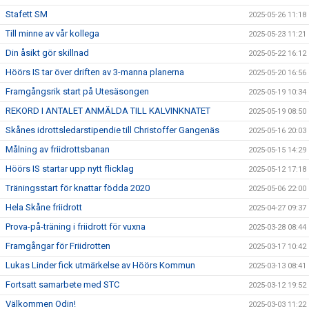
Stafett SM
2025-05-26 11:18
Till minne av vår kollega
2025-05-23 11:21
Din åsikt gör skillnad
2025-05-22 16:12
Höörs IS tar över driften av 3-manna planerna
2025-05-20 16:56
Framgångsrik start på Utesäsongen
2025-05-19 10:34
REKORD I ANTALET ANMÄLDA TILL KALVINKNATET
2025-05-19 08:50
Skånes idrottsledarstipendie till Christoffer Gangenäs
2025-05-16 20:03
Målning av friidrottsbanan
2025-05-15 14:29
Höörs IS startar upp nytt flicklag
2025-05-12 17:18
Träningsstart för knattar födda 2020
2025-05-06 22:00
Hela Skåne friidrott
2025-04-27 09:37
Prova-på-träning i friidrott för vuxna
2025-03-28 08:44
Framgångar för Friidrotten
2025-03-17 10:42
Lukas Linder fick utmärkelse av Höörs Kommun
2025-03-13 08:41
Fortsatt samarbete med STC
2025-03-12 19:52
Välkommen Odin!
2025-03-03 11:22