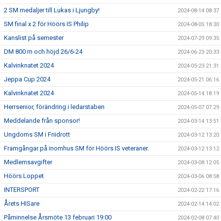
2 SM medaljer till Lukas i Ljungby!
2024-08-14 08:37
SM final x 2 för Höörs IS Philip
2024-08-05 18:30
Kanslist på semester
2024-07-29 09:35
DM 800 m och höjd 26/6-24
2024-06-23 20:33
Kalvinknatet 2024
2024-05-23 21:31
Jeppa Cup 2024
2024-05-21 06:16
Kalvinknatet 2024
2024-05-14 18:19
Herrsenior, förändring i ledarstaben
2024-05-07 07:29
Meddelande från sponsor!
2024-03-14 13:51
Ungdoms SM i Friidrott
2024-03-12 13:20
Framgångar på inomhus SM för Höörs IS veteraner.
2024-03-12 13:12
Medlemsavgifter
2024-03-08 12:05
Höörs Loppet
2024-03-06 08:58
INTERSPORT
2024-02-22 17:16
Årets HISare
2024-02-14 14:02
Påminnelse Årsmöte 13 februari 19:00
2024-02-08 07:40