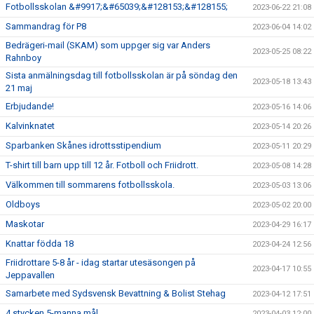
Fotbollsskolan &#9917;&#65039;&#128153;&#128155;
2023-06-22 21:08
Sammandrag för P8
2023-06-04 14:02
Bedrägeri-mail (SKAM) som uppger sig var Anders
2023-05-25 08:22
Rahnboy
Sista anmälningsdag till fotbollsskolan är på söndag den
2023-05-18 13:43
21 maj
Erbjudande!
2023-05-16 14:06
Kalvinknatet
2023-05-14 20:26
Sparbanken Skånes idrottsstipendium
2023-05-11 20:29
T-shirt till barn upp till 12 år. Fotboll och Friidrott.
2023-05-08 14:28
Välkommen till sommarens fotbollsskola.
2023-05-03 13:06
Oldboys
2023-05-02 20:00
Maskotar
2023-04-29 16:17
Knattar födda 18
2023-04-24 12:56
Friidrottare 5-8 år - idag startar utesäsongen på
2023-04-17 10:55
Jeppavallen
Samarbete med Sydsvensk Bevattning & Bolist Stehag
2023-04-12 17:51
4 stycken 5-manna mål
2023-04-03 12:00