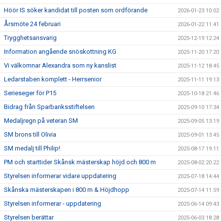
Höör IS söker kandidat till posten som ordförande
2026-01-23 10:02
Årsmöte 24 februari
2026-01-22 11:41
Trygghetsansvarig
2025-12-19 12:24
Information angående snöskottning KG
2025-11-20 17:20
Vi välkomnar Alexandra som ny kanslist
2025-11-12 18:45
Ledarstaben komplett - Herrsenior
2025-11-11 19:13
Serieseger för P15
2025-10-18 21:46
Bidrag från Sparbanksstiftelsen
2025-09-10 17:34
Medaljregn på veteran SM
2025-09-05 13:19
SM brons till Olivia
2025-09-01 13:45
SM medalj till Philip!
2025-08-17 19:11
PM och starttider Skånsk mästerskap höjd och 800 m
2025-08-02 20:22
Styrelsen informerar vidare uppdatering
2025-07-18 14:44
Skånska mästerskapen i 800 m & Höjdhopp
2025-07-14 11:59
Styrelsen informerar - uppdatering
2025-06-14 09:43
Styrelsen berättar
2025-06-03 18:28