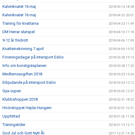
Kalvinknatet 16 maj
2018-05-14 18:58
Kalvinknatet 16 maj
2018-04-25 20:01
Träning för knattarna
2018-04-23 11:49
DM Herrar slutspel
2018-04-10 17:18
9-12 år friidrott
2018-04-06 17:09
Knatteinskrivning 7 april
2018-04-04 19:55
Föreningsdagar på Intersport Eslöv
2018-03-28 19:13
Info om konstgräsplanen
2018-03-28 17:20
Medlemsavgiften 2018
2018-03-23 13:54
Erbjudande på Intersport Eslöv
2018-03-23 12:12
Gya-cupen
2018-03-05 12:07
Klubbshoppen 2018
2018-02-21 18:52
Höörsloppet Hejda Hungern
2018-02-01 16:31
Upphittad
2018-01-26 11:58
Träningstider
2018-01-19 12:11
God Jul och Gott Nytt År
2017-12-21 14:38