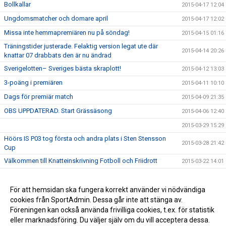
Bollkallar
2015-04-17 12:04
Ungdomsmatcher och domare april
2015-04-17 12:02
Missa inte hemmapremiären nu på söndag!
2015-04-15 01:16
Träningstider justerade. Felaktig version legat ute där
2015-04-14 20:26
knattar 07 drabbats den är nu ändrad
Sverigelotten– Sveriges bästa skraplott!
2015-04-12 13:03
3-poäng i premiären
2015-04-11 10:10
Dags för premiär match
2015-04-09 21:35
OBS UPPDATERAD. Start Grässäsong
2015-04-06 12:40
2015-03-29 15:29
Höörs IS P03 tog första och andra plats i Sten Stensson
2015-03-28 21:42
Cup
Välkommen till Knatteinskrivning Fotboll och Friidrott
2015-03-22 14:01
Första segern för året
2015-03-22 13:43
DM lottningen avklarad
För att hemsidan ska fungera korrekt använder vi nödvändiga
2015-03-21 08:31
cookies från SportAdmin. Dessa går inte att stänga av.
Vinterserien
2015-02-02 11:19
Föreningen kan också använda frivilliga cookies, t.ex. för statistik
eller marknadsföring. Du väljer själv om du vill acceptera dessa.