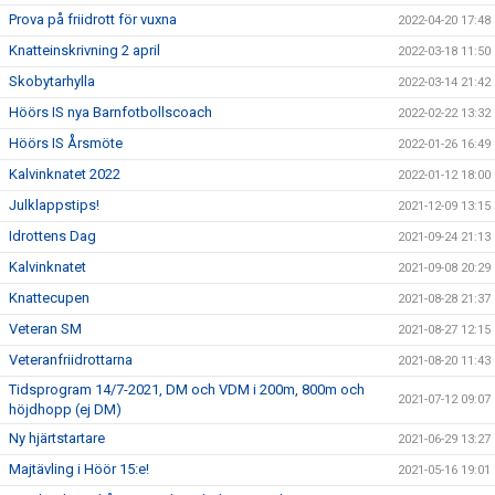
Prova på friidrott för vuxna
2022-04-20 17:48
Knatteinskrivning 2 april
2022-03-18 11:50
Skobytarhylla
2022-03-14 21:42
Höörs IS nya Barnfotbollscoach
2022-02-22 13:32
Höörs IS Årsmöte
2022-01-26 16:49
Kalvinknatet 2022
2022-01-12 18:00
Julklappstips!
2021-12-09 13:15
Idrottens Dag
2021-09-24 21:13
Kalvinknatet
2021-09-08 20:29
Knattecupen
2021-08-28 21:37
Veteran SM
2021-08-27 12:15
Veteranfriidrottarna
2021-08-20 11:43
Tidsprogram 14/7-2021, DM och VDM i 200m, 800m och
2021-07-12 09:07
höjdhopp (ej DM)
Ny hjärtstartare
2021-06-29 13:27
Majtävling i Höör 15:e!
2021-05-16 19:01