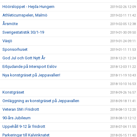
Höörsloppet - Hejda Hungern
2019-02-26 12:09
Athleticumspelen, Malmö
2019-02-11 11:42
Årsmöte
2019-02-05 12:38
Sverigestatistik 30/1-19
2019-01-30 09:50
Växjö
2019-01-24 09:11
Sponsorhuset
2019-01-11 11:53
God Jul och Gott Nytt År
2018-12-21 12:24
Erbjudande på Intersport Eslöv
2018-12-03 11:22
Nya konstgräset på Jeppavallen!
2018-11-19 10:43
2018-10-10 16:53
Konstgräset
2018-09-26 16:57
Omläggning av konstgräset på Jeppavallen
2018-09-18 11:41
Veteran SM i Friidrott
2018-08-13 12:20
90-års Jubileum
2018-08-13 12:12
Uppehåll 9-12 år friidrott
2018-07-04 11:55
Parkeringar till Kalvinknatet
2018-05-15 11:40