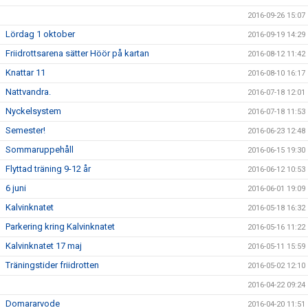
2016-09-26 15:07
Lördag 1 oktober
2016-09-19 14:29
Friidrottsarena sätter Höör på kartan
2016-08-12 11:42
Knattar 11
2016-08-10 16:17
Nattvandra.
2016-07-18 12:01
Nyckelsystem
2016-07-18 11:53
Semester!
2016-06-23 12:48
Sommaruppehåll
2016-06-15 19:30
Flyttad träning 9-12 år
2016-06-12 10:53
6 juni
2016-06-01 19:09
Kalvinknatet
2016-05-18 16:32
Parkering kring Kalvinknatet
2016-05-16 11:22
Kalvinknatet 17 maj
2016-05-11 15:59
Träningstider friidrotten
2016-05-02 12:10
2016-04-22 09:24
Domararvode
2016-04-20 11:51