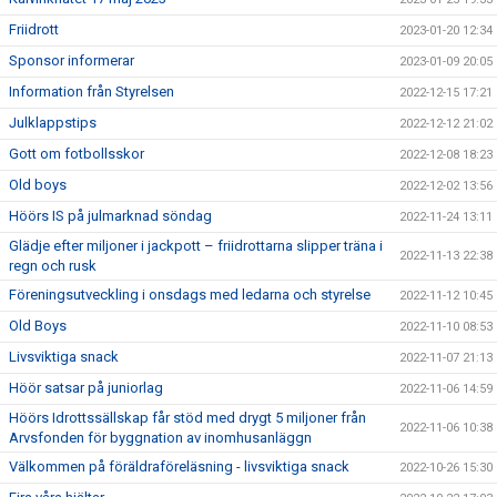
Friidrott
2023-01-20 12:34
Sponsor informerar
2023-01-09 20:05
Information från Styrelsen
2022-12-15 17:21
Julklappstips
2022-12-12 21:02
Gott om fotbollsskor
2022-12-08 18:23
Old boys
2022-12-02 13:56
Höörs IS på julmarknad söndag
2022-11-24 13:11
Glädje efter miljoner i jackpott – friidrottarna slipper träna i
2022-11-13 22:38
regn och rusk
Föreningsutveckling i onsdags med ledarna och styrelse
2022-11-12 10:45
Old Boys
2022-11-10 08:53
Livsviktiga snack
2022-11-07 21:13
Höör satsar på juniorlag
2022-11-06 14:59
Höörs Idrottssällskap får stöd med drygt 5 miljoner från
2022-11-06 10:38
Arvsfonden för byggnation av inomhusanläggn
Välkommen på föräldraföreläsning - livsviktiga snack
2022-10-26 15:30