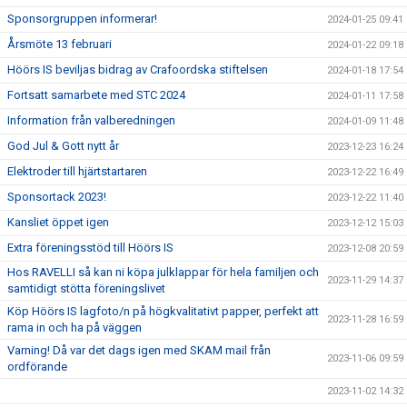
Sponsorgruppen informerar!
2024-01-25 09:41
Årsmöte 13 februari
2024-01-22 09:18
Höörs IS beviljas bidrag av Crafoordska stiftelsen
2024-01-18 17:54
Fortsatt samarbete med STC 2024
2024-01-11 17:58
Information från valberedningen
2024-01-09 11:48
God Jul & Gott nytt år
2023-12-23 16:24
Elektroder till hjärtstartaren
2023-12-22 16:49
Sponsortack 2023!
2023-12-22 11:40
Kansliet öppet igen
2023-12-12 15:03
Extra föreningsstöd till Höörs IS
2023-12-08 20:59
Hos RAVELLI så kan ni köpa julklappar för hela familjen och
2023-11-29 14:37
samtidigt stötta föreningslivet
Köp Höörs IS lagfoto/n på högkvalitativt papper, perfekt att
2023-11-28 16:59
rama in och ha på väggen
Varning! Då var det dags igen med SKAM mail från
2023-11-06 09:59
ordförande
2023-11-02 14:32