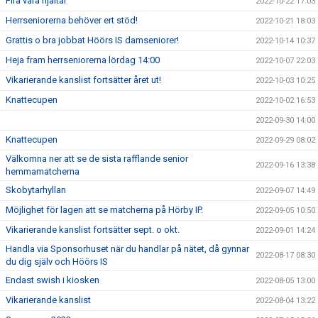
Fira våra hjältar
2022-10-22 17:03
Herrseniorerna behöver ert stöd!
2022-10-21 18:03
Grattis o bra jobbat Höörs IS damseniorer!
2022-10-14 10:37
Heja fram herrseniorerna lördag 14:00
2022-10-07 22:03
Vikarierande kanslist fortsätter året ut!
2022-10-03 10:25
Knattecupen
2022-10-02 16:53
2022-09-30 14:00
Knattecupen
2022-09-29 08:02
Välkomna ner att se de sista rafflande senior
2022-09-16 13:38
hemmamatcherna
Skobytarhyllan
2022-09-07 14:49
Möjlighet för lagen att se matcherna på Hörby IP.
2022-09-05 10:50
Vikarierande kanslist fortsätter sept. o okt.
2022-09-01 14:24
Handla via Sponsorhuset när du handlar på nätet, då gynnar
2022-08-17 08:30
du dig själv och Höörs IS
Endast swish i kiosken
2022-08-05 13:00
Vikarierande kanslist
2022-08-04 13:22