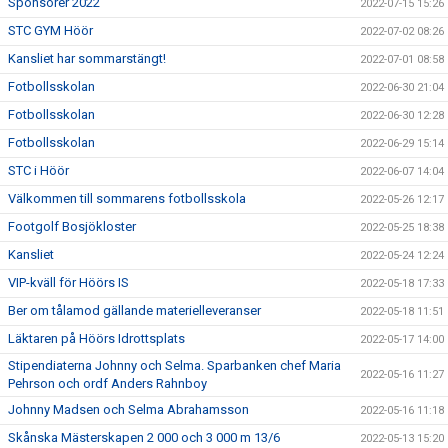
Sponsorer 2022
2022-07-15 15:26
STC GYM Höör
2022-07-02 08:26
Kansliet har sommarstängt!
2022-07-01 08:58
Fotbollsskolan
2022-06-30 21:04
Fotbollsskolan
2022-06-30 12:28
Fotbollsskolan
2022-06-29 15:14
STC i Höör
2022-06-07 14:04
Välkommen till sommarens fotbollsskola
2022-05-26 12:17
Footgolf Bosjökloster
2022-05-25 18:38
Kansliet
2022-05-24 12:24
VIP-kväll för Höörs IS
2022-05-18 17:33
Ber om tålamod gällande materielleveranser
2022-05-18 11:51
Läktaren på Höörs Idrottsplats
2022-05-17 14:00
Stipendiaterna Johnny och Selma. Sparbanken chef Maria
2022-05-16 11:27
Pehrson och ordf Anders Rahnboy
Johnny Madsen och Selma Abrahamsson
2022-05-16 11:18
Skånska Mästerskapen 2 000 och 3 000 m 13/6
2022-05-13 15:20