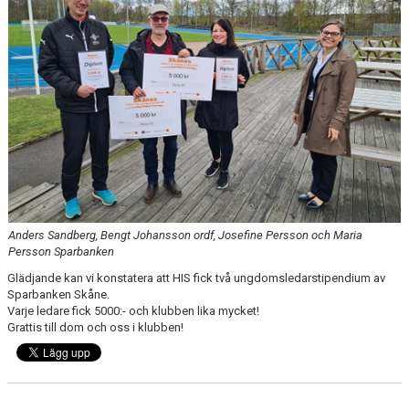
DOKUMENT
SPONSRING
IDROTTSFÖRSÄKRING
MEDLEMSKAP
ANTIDOPING
MEDLEMS- & TRÄNINGSAVGIFTER
Anders Sandberg, Bengt Johansson ordf, Josefine Persson och Maria
Persson Sparbanken
FRITIDSKORTET
Glädjande kan vi konstatera att HIS fick två ungdomsledarstipendium av
Sparbanken Skåne.
Varje ledare fick 5000:- och klubben lika mycket!
TRÄNINGSTIDER
Grattis till dom och oss i klubben!