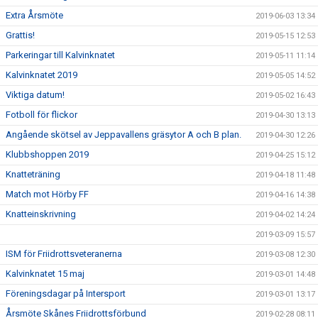
Extra Årsmöte
2019-06-03 13:34
Grattis!
2019-05-15 12:53
Parkeringar till Kalvinknatet
2019-05-11 11:14
Kalvinknatet 2019
2019-05-05 14:52
Viktiga datum!
2019-05-02 16:43
Fotboll för flickor
2019-04-30 13:13
Angående skötsel av Jeppavallens gräsytor A och B plan.
2019-04-30 12:26
Klubbshoppen 2019
2019-04-25 15:12
Knatteträning
2019-04-18 11:48
Match mot Hörby FF
2019-04-16 14:38
Knatteinskrivning
2019-04-02 14:24
2019-03-09 15:57
ISM för Friidrottsveteranerna
2019-03-08 12:30
Kalvinknatet 15 maj
2019-03-01 14:48
Föreningsdagar på Intersport
2019-03-01 13:17
Årsmöte Skånes Friidrottsförbund
2019-02-28 08:11