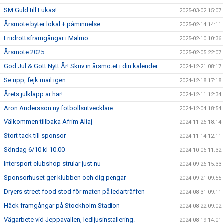
SM Guld till Lukas!
2025-03-02 15:07
Årsmöte byter lokal + påminnelse
2025-02-14 14:11
Friidrottsframgångar i Malmö
2025-02-10 10:36
Årsmöte 2025
2025-02-05 22:07
God Jul & Gott Nytt År! Skriv in årsmötet i din kalender.
2024-12-21 08:17
Se upp, fejk mail igen
2024-12-18 17:18
Årets julklapp är här!
2024-12-11 12:34
Aron Andersson ny fotbollsutvecklare
2024-12-04 18:54
Välkommen tillbaka Afrim Aliaj
2024-11-26 18:14
Stort tack till sponsor
2024-11-14 12:11
Söndag 6/10 kl 10.00
2024-10-06 11:32
Intersport clubshop strular just nu
2024-09-26 15:33
Sponsorhuset ger klubben och dig pengar
2024-09-21 09:55
Dryers street food stod för maten på ledarträffen
2024-08-31 09:11
Häck framgångar på Stockholm Stadion
2024-08-22 09:02
Vägarbete vid Jeppavallen, ledljusinstallering.
2024-08-19 14:01