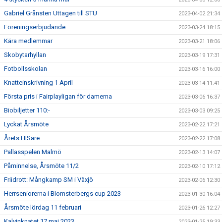
Gabriel Grånsten Uttagen till STU
2023-04-02 21:34
Föreningserbjudande
2023-03-24 18:15
Kära medlemmar
2023-03-21 18:06
Skobytarhyllan
2023-03-19 17:31
Fotbollsskolan
2023-03-16 16:00
Knatteinskrivning 1 April
2023-03-14 11:41
Första pris i Fairplayligan för damerna
2023-03-06 16:37
Biobiljetter 110:-
2023-03-03 09:25
Lyckat Årsmöte
2023-02-22 17:21
Årets HISare
2023-02-22 17:08
Pallasspelen Malmö
2023-02-13 14:07
Påminnelse, Årsmöte 11/2
2023-02-10 17:12
Friidrott: Mångkamp SM i Växjö
2023-02-06 12:30
Herrseniorerna i Blomsterbergs cup 2023
2023-01-30 16:04
Årsmöte lördag 11 februari
2023-01-26 12:27
Kalvinknatet 17 maj 2023
2023-01-25 19:33