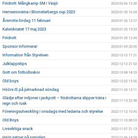
Friidrott: Mångkamp SM i Växjö
2023-02-06 12:30
Herrseniorerna i Blomsterbergs cup 2023
2023-01-30 16:04
Årsmöte lördag 11 februari
2023-01-26 12:27
Kalvinknatet 17 maj 2023
2023-01-25 19:33
Friidrott
2023-01-20 12:34
Sponsor informerar
2023-01-09 20:05
Information från Styrelsen
2022-12-15 17:21
Julklappstips
2022-12-12 21:02
Gott om fotbollsskor
2022-12-08 18:23
Old boys
2022-12-02 13:56
Höörs IS på julmarknad söndag
2022-11-24 13:11
Glädje efter miljoner i jackpott – friidrottarna slipper träna i
2022-11-13 22:38
regn och rusk
Föreningsutveckling i onsdags med ledarna och styrelse
2022-11-12 10:45
Old Boys
2022-11-10 08:53
Livsviktiga snack
2022-11-07 21:13
Höör satsar på juniorlag
2022-11-06 14:59