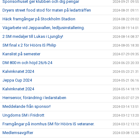
Sponsorhuset ger klubben och dig pengar
2024-09-21 09:55
Dryers street food stod för maten på ledarträffen
2024-08-31 09:11
Häck framgångar på Stockholm Stadion
2024-08-22 09:02
Vägarbete vid Jeppavallen, ledljusinstallering.
2024-08-19 14:01
2 SM medaljer till Lukas i Ljungby!
2024-08-14 08:37
SM final x 2 för Höörs IS Philip
2024-08-05 18:30
Kanslist på semester
2024-07-29 09:35
DM 800 m och höjd 26/6-24
2024-06-23 20:33
Kalvinknatet 2024
2024-05-23 21:31
Jeppa Cup 2024
2024-05-21 06:16
Kalvinknatet 2024
2024-05-14 18:19
Herrsenior, förändring i ledarstaben
2024-05-07 07:29
Meddelande från sponsor!
2024-03-14 13:51
Ungdoms SM i Friidrott
2024-03-12 13:20
Framgångar på inomhus SM för Höörs IS veteraner.
2024-03-12 13:12
Medlemsavgifter
2024-03-08 12:05