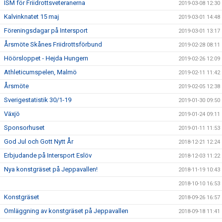
ISM för Friidrottsveteranerna
2019-03-08 12:30
Kalvinknatet 15 maj
2019-03-01 14:48
Föreningsdagar på Intersport
2019-03-01 13:17
Årsmöte Skånes Friidrottsförbund
2019-02-28 08:11
Höörsloppet - Hejda Hungern
2019-02-26 12:09
Athleticumspelen, Malmö
2019-02-11 11:42
Årsmöte
2019-02-05 12:38
Sverigestatistik 30/1-19
2019-01-30 09:50
Växjö
2019-01-24 09:11
Sponsorhuset
2019-01-11 11:53
God Jul och Gott Nytt År
2018-12-21 12:24
Erbjudande på Intersport Eslöv
2018-12-03 11:22
Nya konstgräset på Jeppavallen!
2018-11-19 10:43
2018-10-10 16:53
Konstgräset
2018-09-26 16:57
Omläggning av konstgräset på Jeppavallen
2018-09-18 11:41