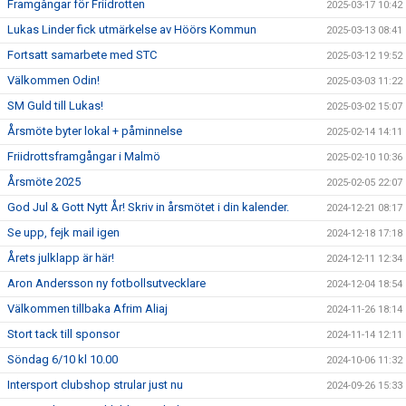
Framgångar för Friidrotten
2025-03-17 10:42
Lukas Linder fick utmärkelse av Höörs Kommun
2025-03-13 08:41
Fortsatt samarbete med STC
2025-03-12 19:52
Välkommen Odin!
2025-03-03 11:22
SM Guld till Lukas!
2025-03-02 15:07
Årsmöte byter lokal + påminnelse
2025-02-14 14:11
Friidrottsframgångar i Malmö
2025-02-10 10:36
Årsmöte 2025
2025-02-05 22:07
God Jul & Gott Nytt År! Skriv in årsmötet i din kalender.
2024-12-21 08:17
Se upp, fejk mail igen
2024-12-18 17:18
Årets julklapp är här!
2024-12-11 12:34
Aron Andersson ny fotbollsutvecklare
2024-12-04 18:54
Välkommen tillbaka Afrim Aliaj
2024-11-26 18:14
Stort tack till sponsor
2024-11-14 12:11
Söndag 6/10 kl 10.00
2024-10-06 11:32
Intersport clubshop strular just nu
2024-09-26 15:33