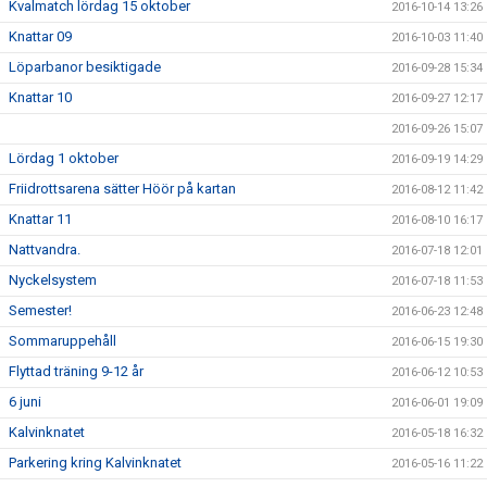
Kvalmatch lördag 15 oktober
2016-10-14 13:26
Knattar 09
2016-10-03 11:40
Löparbanor besiktigade
2016-09-28 15:34
Knattar 10
2016-09-27 12:17
2016-09-26 15:07
Lördag 1 oktober
2016-09-19 14:29
Friidrottsarena sätter Höör på kartan
2016-08-12 11:42
Knattar 11
2016-08-10 16:17
Nattvandra.
2016-07-18 12:01
Nyckelsystem
2016-07-18 11:53
Semester!
2016-06-23 12:48
Sommaruppehåll
2016-06-15 19:30
Flyttad träning 9-12 år
2016-06-12 10:53
6 juni
2016-06-01 19:09
Kalvinknatet
2016-05-18 16:32
Parkering kring Kalvinknatet
2016-05-16 11:22