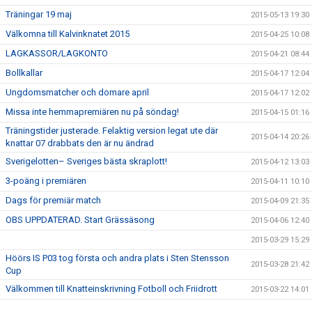
Träningar 19 maj
2015-05-13 19:30
Välkomna till Kalvinknatet 2015
2015-04-25 10:08
LAGKASSOR/LAGKONTO
2015-04-21 08:44
Bollkallar
2015-04-17 12:04
Ungdomsmatcher och domare april
2015-04-17 12:02
Missa inte hemmapremiären nu på söndag!
2015-04-15 01:16
Träningstider justerade. Felaktig version legat ute där
2015-04-14 20:26
knattar 07 drabbats den är nu ändrad
Sverigelotten– Sveriges bästa skraplott!
2015-04-12 13:03
3-poäng i premiären
2015-04-11 10:10
Dags för premiär match
2015-04-09 21:35
OBS UPPDATERAD. Start Grässäsong
2015-04-06 12:40
2015-03-29 15:29
Höörs IS P03 tog första och andra plats i Sten Stensson
2015-03-28 21:42
Cup
Välkommen till Knatteinskrivning Fotboll och Friidrott
2015-03-22 14:01
Första segern för året
2015-03-22 13:43