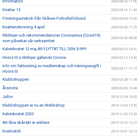
Information
2020-04-22 17:06
Knattar 15
2020-04-16 11:40
Föreningsutskick från Skånes Fotbollsförbund
2020-04-03 12:05
Knatteinskrivning 4 april
2020-03-26 11:25
Riktlinjer och rekommendationer Coronavirus (Covid19)
2020-03-24 08:00
som påverkar vår verksamhet
Kalvinknatet 12 maj ÄR FLYTTAT TILL DEN 3/9!!!!!
2020-03-13 14:41
Höörs IS:s riktlinjer gällande Corona
2020-03-12 13:45
Info om fakturering av medlemskap och träningsavgift i
2020-03-11 17:13
Höörs IS
Klubbshoppen
2020-02-28 11:34
Årsmöte
2020-02-04 13:48
Jullov
2019-12-18 19:02
Klubbshoppen är nu en Webbshop
2019-12-03 13:35
Kalvinknatet 2020
2019-11-25 13:33
Att låna skånskt är enklare
2019-10-15 12:27
Kvalmatch
2019-10-07 12:13