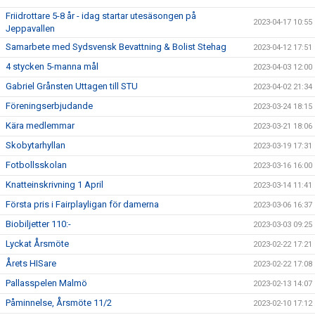
Friidrottare 5-8 år - idag startar utesäsongen på
2023-04-17 10:55
Jeppavallen
Samarbete med Sydsvensk Bevattning & Bolist Stehag
2023-04-12 17:51
4 stycken 5-manna mål
2023-04-03 12:00
Gabriel Grånsten Uttagen till STU
2023-04-02 21:34
Föreningserbjudande
2023-03-24 18:15
Kära medlemmar
2023-03-21 18:06
Skobytarhyllan
2023-03-19 17:31
Fotbollsskolan
2023-03-16 16:00
Knatteinskrivning 1 April
2023-03-14 11:41
Första pris i Fairplayligan för damerna
2023-03-06 16:37
Biobiljetter 110:-
2023-03-03 09:25
Lyckat Årsmöte
2023-02-22 17:21
Årets HISare
2023-02-22 17:08
Pallasspelen Malmö
2023-02-13 14:07
Påminnelse, Årsmöte 11/2
2023-02-10 17:12