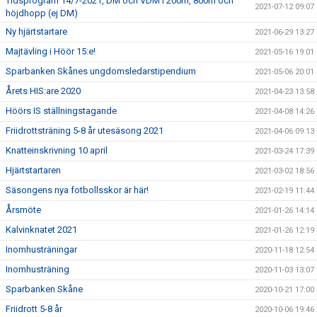
Tidsprogram 14/7-2021, DM och VDM i 200m, 800m och
2021-07-12 09:07
höjdhopp (ej DM)
Ny hjärtstartare
2021-06-29 13:27
Majtävling i Höör 15:e!
2021-05-16 19:01
Sparbanken Skånes ungdomsledarstipendium
2021-05-06 20:01
Årets HIS:are 2020
2021-04-23 13:58
Höörs IS ställningstagande
2021-04-08 14:26
Friidrottsträning 5-8 år utesäsong 2021
2021-04-06 09:13
Knatteinskrivning 10 april
2021-03-24 17:39
Hjärtstartaren
2021-03-02 18:56
Säsongens nya fotbollsskor är här!
2021-02-19 11:44
Årsmöte
2021-01-26 14:14
Kalvinknatet 2021
2021-01-26 12:19
Inomhusträningar
2020-11-18 12:54
Inomhusträning
2020-11-03 13:07
Sparbanken Skåne
2020-10-21 17:00
Friidrott 5-8 år
2020-10-06 19:46