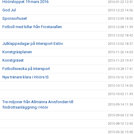
Höörsloppet 19 mars 2016
2016-01-22 12:31
God Jul
2015-12-22 14:56
Sponsorhuset
2015-12-09 18:05
Fotboll med killar från Frostavallen
2015-12-08 11:59
2015-12-02 18:42
Julklappsdagar på Intersport Eslöv
2015-12-02 18:37
Konstgräsplanen
2015-11-26 14:03
Konstgräset
2015-11-23 19:47
Fotbollsvecka på Intersport
2015-10-28 17:41
Nya tränare klara i Höörs IS
2015-10-16 12:01
2015-10-12 14:55
2015-10-02 11:49
Tre miljoner från Allmänna Arvsfonden till
2015-09-14 11:34
friidrottsanläggning i Höör
2015-09-04 12:18
2015-08-10 12:45
2015-05-26 15:00