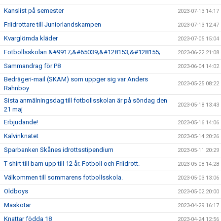
Kanslist på semester
2023-07-13 14:17
Friidrottare till Juniorlandskampen
2023-07-13 12:47
Kvarglömda kläder
2023-07-05 15:04
Fotbollsskolan &#9917;&#65039;&#128153;&#128155;
2023-06-22 21:08
Sammandrag för P8
2023-06-04 14:02
Bedrägeri-mail (SKAM) som uppger sig var Anders
2023-05-25 08:22
Rahnboy
Sista anmälningsdag till fotbollsskolan är på söndag den
2023-05-18 13:43
21 maj
Erbjudande!
2023-05-16 14:06
Kalvinknatet
2023-05-14 20:26
Sparbanken Skånes idrottsstipendium
2023-05-11 20:29
T-shirt till barn upp till 12 år. Fotboll och Friidrott.
2023-05-08 14:28
Välkommen till sommarens fotbollsskola.
2023-05-03 13:06
Oldboys
2023-05-02 20:00
Maskotar
2023-04-29 16:17
Knattar födda 18
2023-04-24 12:56