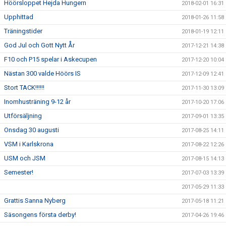
Höörsloppet Hejda Hungern
2018-02-01 16:31
Upphittad
2018-01-26 11:58
Träningstider
2018-01-19 12:11
God Jul och Gott Nytt År
2017-12-21 14:38
F10 och P15 spelar i Askecupen
2017-12-20 10:04
Nästan 300 valde Höörs IS
2017-12-09 12:41
Stort TACK!!!!!!
2017-11-30 13:09
Inomhusträning 9-12 år
2017-10-20 17:06
Utförsäljning
2017-09-01 13:35
Onsdag 30 augusti
2017-08-25 14:11
VSM i Karlskrona
2017-08-22 12:26
USM och JSM
2017-08-15 14:13
Semester!
2017-07-03 13:39
2017-05-29 11:33
Grattis Sanna Nyberg
2017-05-18 11:21
Säsongens första derby!
2017-04-26 19:46