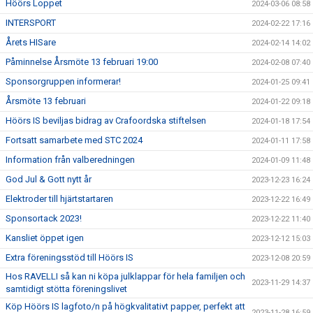
Höörs Loppet
2024-03-06 08:58
INTERSPORT
2024-02-22 17:16
Årets HISare
2024-02-14 14:02
Påminnelse Årsmöte 13 februari 19:00
2024-02-08 07:40
Sponsorgruppen informerar!
2024-01-25 09:41
Årsmöte 13 februari
2024-01-22 09:18
Höörs IS beviljas bidrag av Crafoordska stiftelsen
2024-01-18 17:54
Fortsatt samarbete med STC 2024
2024-01-11 17:58
Information från valberedningen
2024-01-09 11:48
God Jul & Gott nytt år
2023-12-23 16:24
Elektroder till hjärtstartaren
2023-12-22 16:49
Sponsortack 2023!
2023-12-22 11:40
Kansliet öppet igen
2023-12-12 15:03
Extra föreningsstöd till Höörs IS
2023-12-08 20:59
Hos RAVELLI så kan ni köpa julklappar för hela familjen och
2023-11-29 14:37
samtidigt stötta föreningslivet
Köp Höörs IS lagfoto/n på högkvalitativt papper, perfekt att
2023-11-28 16:59