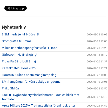
DOKUMENT
SPONSRING
Nyhetsarkiv
IDROTTSFÖRSÄKRING
3 SM medaljer till Höörs IS!
2026-08-03 10:02
MEDLEMSKAP
Stort grattis till Emma
2026-05-29 12:05
Vilken underbar springfest vi fick i Höör!
2026-05-28 09:26
ANTIDOPING
Gåfotboll - Nu är vi igång!
2026-05-13 18:10
Prova På Gåfotboll 8 maj
MEDLEMS- & TRÄNINGSAVGIFTER
2026-04-20 11:37
Kalvinknatet i Höör 2026
2026-04-15 17:24
FRITIDSKORTET
Höörs IS Skånes bästa mångkampslag
2026-03-22 18:08
SM framgångar för våra duktiga ungdomar
TRÄNINGSTIDER
2026-03-16 09:03
Philip SM 6a
2026-03-02 13:50
Tack till avgående styrelseledamöter – och en blick mot
2026-03-02 13:45
framtiden
Årets HIS:are 2025 – Tre fantastiska föreningskrafter
2026-02-26 14:59