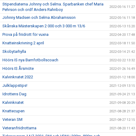
Stipendiaterna Johnny och Selma. Sparbanken chef Maria
2022-05-16 11:27
Pehrson och ordf Anders Rahnboy
Johnny Madsen och Selma Abrahamsson
2022-05-16 11:18
Skånska Mästerskapen 2 000 och 3 000 m 13/6
2022-05-13 15:20
Prova på friidrott för vuxna
2022-04-20 17:48
Knatteinskrivning 2 april
2022-03-18 11:50
Skobytarhylla
2022-03-14 21:42
Höörs IS nya Barnfotbollscoach
2022-02-22 13:32
Höörs IS Årsmöte
2022-01-26 16:49
Kalvinknatet 2022
2022-01-12 18:00
Julklappstips!
2021-12-09 13:15
Idrottens Dag
2021-09-24 21:13
Kalvinknatet
2021-09-08 20:29
Knattecupen
2021-08-28 21:37
Veteran SM
2021-08-27 12:15
Veteranfriidrottarna
2021-08-20 11:43