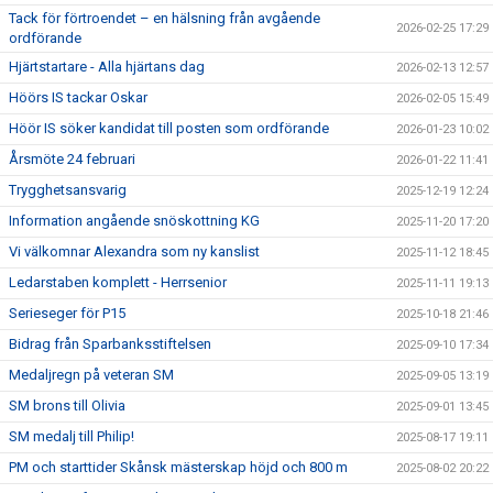
Tack för förtroendet – en hälsning från avgående
2026-02-25 17:29
ordförande
Hjärtstartare - Alla hjärtans dag
2026-02-13 12:57
Höörs IS tackar Oskar
2026-02-05 15:49
Höör IS söker kandidat till posten som ordförande
2026-01-23 10:02
Årsmöte 24 februari
2026-01-22 11:41
Trygghetsansvarig
2025-12-19 12:24
Information angående snöskottning KG
2025-11-20 17:20
Vi välkomnar Alexandra som ny kanslist
2025-11-12 18:45
Ledarstaben komplett - Herrsenior
2025-11-11 19:13
Serieseger för P15
2025-10-18 21:46
Bidrag från Sparbanksstiftelsen
2025-09-10 17:34
Medaljregn på veteran SM
2025-09-05 13:19
SM brons till Olivia
2025-09-01 13:45
SM medalj till Philip!
2025-08-17 19:11
PM och starttider Skånsk mästerskap höjd och 800 m
2025-08-02 20:22