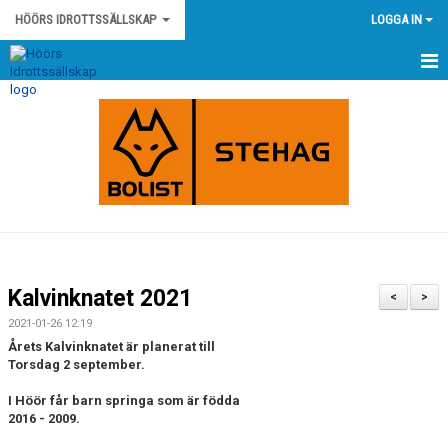
HÖÖRS IDROTTSSÄLLSKAP
LOGGA IN
HEM
NYHETER
KONTAKT
HÖÖRS IS STADGAR
HÖÖRS IS POLICY OCH RIKTLINJER
Kalvinknatet 2021
<
>
KLUBBSHOP
2021-01-26 12:19
Årets Kalvinknatet är planerat till
KALENDER
Torsdag 2 september.
I Höör får barn springa som är födda
MATCHER
2016 - 2009.
OM KLUBBEN