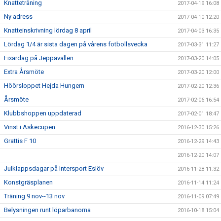
Knatteträning
2017-04-19 16:08
Ny adress
2017-04-10 12:20
Knatteinskrivning lördag 8 april
2017-04-03 16:35
Lördag 1/4 är sista dagen på vårens fotbollsvecka
2017-03-31 11:27
Fixardag på Jeppavallen
2017-03-20 14:05
Extra Årsmöte
2017-03-20 12:00
Höörsloppet Hejda Hungern
2017-02-20 12:36
Årsmöte
2017-02-06 16:54
Klubbshoppen uppdaterad
2017-02-01 18:47
Vinst i Askecupen
2016-12-30 15:26
Grattis F 10
2016-12-29 14:43
2016-12-20 14:07
Julklappsdagar på Intersport Eslöv
2016-11-28 11:32
Konstgräsplanen
2016-11-14 11:24
Träning 9 nov--13 nov
2016-11-09 07:49
Belysningen runt löparbanorna
2016-10-18 15:04