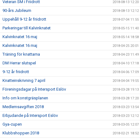
Veteran SM i Friidrott
2018-08-13 12:20
90-års Jubileum
2018-08-13 12:12
Uppehåll 9-12 år friidrott
2018-07-04 11:55
Parkeringar till Kalvinknatet
2018-05-15 11:40
Kalvinknatet 16 maj
2018-05-14 18:58
Kalvinknatet 16 maj
2018-04-25 20:01
Träning för knattarna
2018-04-23 11:49
DM Herrar slutspel
2018-04-10 17:18
9-12 år friidrott
2018-04-06 17:09
Knatteinskrivning 7 april
2018-04-04 19:55
Föreningsdagar på Intersport Eslöv
2018-03-28 19:13
Info om konstgräsplanen
2018-03-28 17:20
Medlemsavgiften 2018
2018-03-23 13:54
Erbjudande på Intersport Eslöv
2018-03-23 12:12
Gya-cupen
2018-03-05 12:07
Klubbshoppen 2018
2018-02-21 18:52