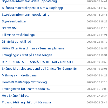
Styrelsen informerar vidare uppdatering
2025-07-18 14:44
Skånska mästerskapen i 800 m & Höjdhopp
2025-07-14 11:59
Styrelsen informerar - uppdatering
2025-06-14 09:43
Styrelsen berättar
2025-06-03 18:28
Stafett SM
2025-05-26 11:18
Till minne av vår kollega
2025-05-23 11:21
Din åsikt gör skillnad
2025-05-22 16:12
Höörs IS tar över driften av 3-manna planerna
2025-05-20 16:56
Framgångsrik start på Utesäsongen
2025-05-19 10:34
REKORD I ANTALET ANMÄLDA TILL KALVINKNATET
2025-05-19 08:50
Skånes idrottsledarstipendie till Christoffer Gangenäs
2025-05-16 20:03
Målning av friidrottsbanan
2025-05-15 14:29
Höörs IS startar upp nytt flicklag
2025-05-12 17:18
Träningsstart för knattar födda 2020
2025-05-06 22:00
Hela Skåne friidrott
2025-04-27 09:37
Prova-på-träning i friidrott för vuxna
2025-03-28 08:44