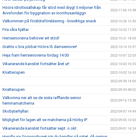
Höörs Idrottssällskap får stöd med drygt 5 miljoner från
2022-11-06 10:38
Arvsfonden för byggnation av inomhusanläggn
Välkommen på föräldraföreläsning - livsviktiga snack
2022-10-26 15:30
Fira våra hjältar
2022-10-22 17:03
Herrseniorerna behöver ert stöd!
2022-10-21 18:03
Grattis o bra jobbat Höörs IS damseniorer!
2022-10-14 10:37
Heja fram herrseniorerna lördag 14:00
2022-10-07 22:03
Vikarierande kanslist fortsätter året ut!
2022-10-03 10:25
Knattecupen
2022-10-02 16:53
2022-09-30 14:00
Knattecupen
2022-09-29 08:02
Välkomna ner att se de sista rafflande senior
2022-09-16 13:38
hemmamatcherna
Skobytarhyllan
2022-09-07 14:49
Möjlighet för lagen att se matcherna på Hörby IP.
2022-09-05 10:50
Vikarierande kanslist fortsätter sept. o okt.
2022-09-01 14:24
Handla via Sponsorhuset när du handlar på nätet, då gynnar