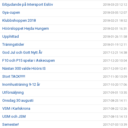
Erbjudande på Intersport Eslöv
2018-03-23 12:12
Gya-cupen
2018-03-05 12:07
Klubbshoppen 2018
2018-02-21 18:52
Höörsloppet Hejda Hungern
2018-02-01 16:31
Upphittad
2018-01-26 11:58
Träningstider
2018-01-19 12:11
God Jul och Gott Nytt År
2017-12-21 14:38
F10 och P15 spelar i Askecupen
2017-12-20 10:04
Nästan 300 valde Höörs IS
2017-12-09 12:41
Stort TACK!!!!!!
2017-11-30 13:09
Inomhusträning 9-12 år
2017-10-20 17:06
Utförsäljning
2017-09-01 13:35
Onsdag 30 augusti
2017-08-25 14:11
VSM i Karlskrona
2017-08-22 12:26
USM och JSM
2017-08-15 14:13
Semester!
2017-07-03 13:39