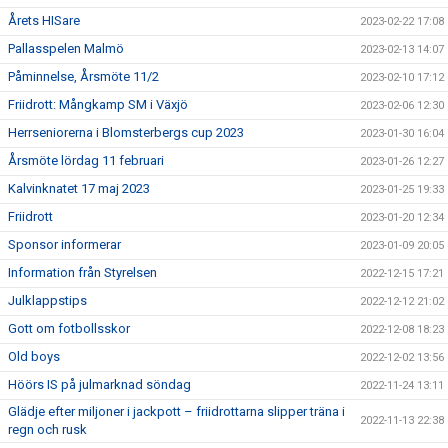
Årets HISare
2023-02-22 17:08
Pallasspelen Malmö
2023-02-13 14:07
Påminnelse, Årsmöte 11/2
2023-02-10 17:12
Friidrott: Mångkamp SM i Växjö
2023-02-06 12:30
Herrseniorerna i Blomsterbergs cup 2023
2023-01-30 16:04
Årsmöte lördag 11 februari
2023-01-26 12:27
Kalvinknatet 17 maj 2023
2023-01-25 19:33
Friidrott
2023-01-20 12:34
Sponsor informerar
2023-01-09 20:05
Information från Styrelsen
2022-12-15 17:21
Julklappstips
2022-12-12 21:02
Gott om fotbollsskor
2022-12-08 18:23
Old boys
2022-12-02 13:56
Höörs IS på julmarknad söndag
2022-11-24 13:11
Glädje efter miljoner i jackpott – friidrottarna slipper träna i
2022-11-13 22:38
regn och rusk