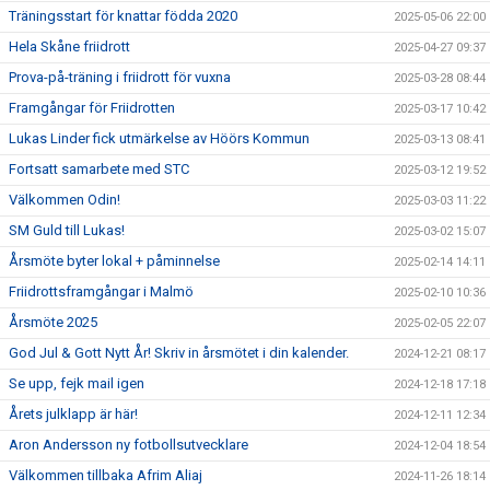
Träningsstart för knattar födda 2020
2025-05-06 22:00
Hela Skåne friidrott
2025-04-27 09:37
Prova-på-träning i friidrott för vuxna
2025-03-28 08:44
Framgångar för Friidrotten
2025-03-17 10:42
Lukas Linder fick utmärkelse av Höörs Kommun
2025-03-13 08:41
Fortsatt samarbete med STC
2025-03-12 19:52
Välkommen Odin!
2025-03-03 11:22
SM Guld till Lukas!
2025-03-02 15:07
Årsmöte byter lokal + påminnelse
2025-02-14 14:11
Friidrottsframgångar i Malmö
2025-02-10 10:36
Årsmöte 2025
2025-02-05 22:07
God Jul & Gott Nytt År! Skriv in årsmötet i din kalender.
2024-12-21 08:17
Se upp, fejk mail igen
2024-12-18 17:18
Årets julklapp är här!
2024-12-11 12:34
Aron Andersson ny fotbollsutvecklare
2024-12-04 18:54
Välkommen tillbaka Afrim Aliaj
2024-11-26 18:14