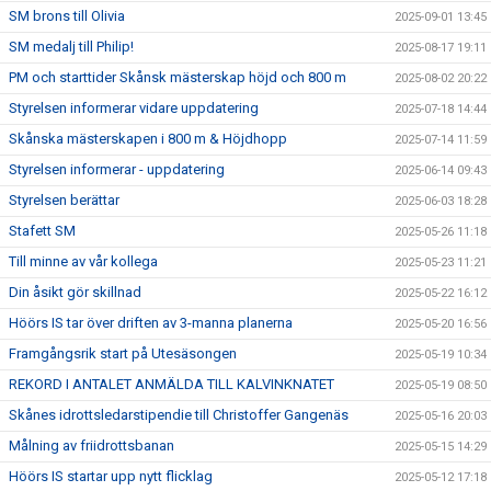
SM brons till Olivia
2025-09-01 13:45
SM medalj till Philip!
2025-08-17 19:11
PM och starttider Skånsk mästerskap höjd och 800 m
2025-08-02 20:22
Styrelsen informerar vidare uppdatering
2025-07-18 14:44
Skånska mästerskapen i 800 m & Höjdhopp
2025-07-14 11:59
Styrelsen informerar - uppdatering
2025-06-14 09:43
Styrelsen berättar
2025-06-03 18:28
Stafett SM
2025-05-26 11:18
Till minne av vår kollega
2025-05-23 11:21
Din åsikt gör skillnad
2025-05-22 16:12
Höörs IS tar över driften av 3-manna planerna
2025-05-20 16:56
Framgångsrik start på Utesäsongen
2025-05-19 10:34
REKORD I ANTALET ANMÄLDA TILL KALVINKNATET
2025-05-19 08:50
Skånes idrottsledarstipendie till Christoffer Gangenäs
2025-05-16 20:03
Målning av friidrottsbanan
2025-05-15 14:29
Höörs IS startar upp nytt flicklag
2025-05-12 17:18