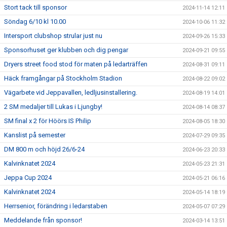
Stort tack till sponsor
2024-11-14 12:11
Söndag 6/10 kl 10.00
2024-10-06 11:32
Intersport clubshop strular just nu
2024-09-26 15:33
Sponsorhuset ger klubben och dig pengar
2024-09-21 09:55
Dryers street food stod för maten på ledarträffen
2024-08-31 09:11
Häck framgångar på Stockholm Stadion
2024-08-22 09:02
Vägarbete vid Jeppavallen, ledljusinstallering.
2024-08-19 14:01
2 SM medaljer till Lukas i Ljungby!
2024-08-14 08:37
SM final x 2 för Höörs IS Philip
2024-08-05 18:30
Kanslist på semester
2024-07-29 09:35
DM 800 m och höjd 26/6-24
2024-06-23 20:33
Kalvinknatet 2024
2024-05-23 21:31
Jeppa Cup 2024
2024-05-21 06:16
Kalvinknatet 2024
2024-05-14 18:19
Herrsenior, förändring i ledarstaben
2024-05-07 07:29
Meddelande från sponsor!
2024-03-14 13:51