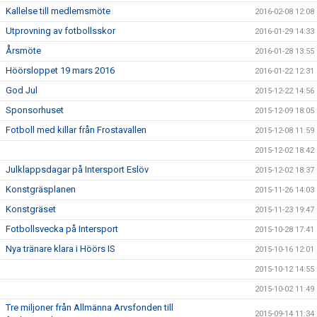
Kallelse till medlemsmöte
2016-02-08 12:08
Utprovning av fotbollsskor
2016-01-29 14:33
Årsmöte
2016-01-28 13:55
Höörsloppet 19 mars 2016
2016-01-22 12:31
God Jul
2015-12-22 14:56
Sponsorhuset
2015-12-09 18:05
Fotboll med killar från Frostavallen
2015-12-08 11:59
2015-12-02 18:42
Julklappsdagar på Intersport Eslöv
2015-12-02 18:37
Konstgräsplanen
2015-11-26 14:03
Konstgräset
2015-11-23 19:47
Fotbollsvecka på Intersport
2015-10-28 17:41
Nya tränare klara i Höörs IS
2015-10-16 12:01
2015-10-12 14:55
2015-10-02 11:49
Tre miljoner från Allmänna Arvsfonden till
2015-09-14 11:34