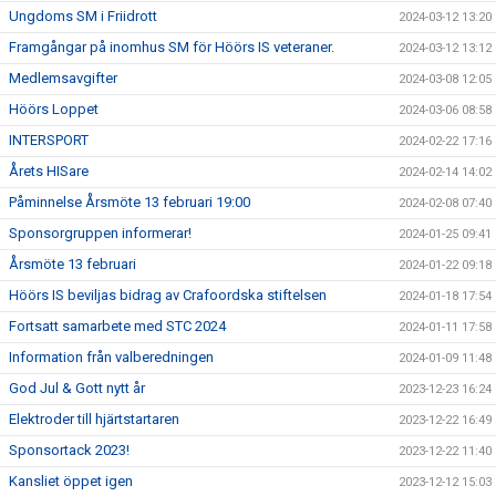
Ungdoms SM i Friidrott
2024-03-12 13:20
Framgångar på inomhus SM för Höörs IS veteraner.
2024-03-12 13:12
Medlemsavgifter
2024-03-08 12:05
Höörs Loppet
2024-03-06 08:58
INTERSPORT
2024-02-22 17:16
Årets HISare
2024-02-14 14:02
Påminnelse Årsmöte 13 februari 19:00
2024-02-08 07:40
Sponsorgruppen informerar!
2024-01-25 09:41
Årsmöte 13 februari
2024-01-22 09:18
Höörs IS beviljas bidrag av Crafoordska stiftelsen
2024-01-18 17:54
Fortsatt samarbete med STC 2024
2024-01-11 17:58
Information från valberedningen
2024-01-09 11:48
God Jul & Gott nytt år
2023-12-23 16:24
Elektroder till hjärtstartaren
2023-12-22 16:49
Sponsortack 2023!
2023-12-22 11:40
Kansliet öppet igen
2023-12-12 15:03