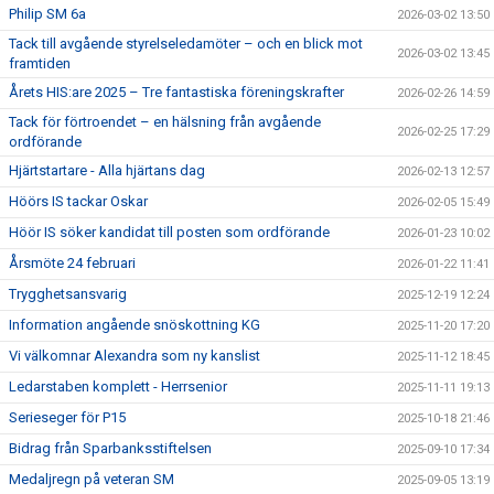
Philip SM 6a
2026-03-02 13:50
Tack till avgående styrelseledamöter – och en blick mot
2026-03-02 13:45
framtiden
Årets HIS:are 2025 – Tre fantastiska föreningskrafter
2026-02-26 14:59
Tack för förtroendet – en hälsning från avgående
2026-02-25 17:29
ordförande
Hjärtstartare - Alla hjärtans dag
2026-02-13 12:57
Höörs IS tackar Oskar
2026-02-05 15:49
Höör IS söker kandidat till posten som ordförande
2026-01-23 10:02
Årsmöte 24 februari
2026-01-22 11:41
Trygghetsansvarig
2025-12-19 12:24
Information angående snöskottning KG
2025-11-20 17:20
Vi välkomnar Alexandra som ny kanslist
2025-11-12 18:45
Ledarstaben komplett - Herrsenior
2025-11-11 19:13
Serieseger för P15
2025-10-18 21:46
Bidrag från Sparbanksstiftelsen
2025-09-10 17:34
Medaljregn på veteran SM
2025-09-05 13:19