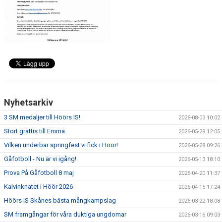
DOKUMENT
SPONSRING
IDROTTSFÖRSÄKRING
MEDLEMSKAP
Nyhetsarkiv
ANTIDOPING
3 SM medaljer till Höörs IS!
2026-08-03 10:02
MEDLEMS- & TRÄNINGSAVGIFTER
Stort grattis till Emma
2026-05-29 12:05
Vilken underbar springfest vi fick i Höör!
2026-05-28 09:26
FRITIDSKORTET
Gåfotboll - Nu är vi igång!
2026-05-13 18:10
TRÄNINGSTIDER
Prova På Gåfotboll 8 maj
2026-04-20 11:37
Kalvinknatet i Höör 2026
2026-04-15 17:24
Höörs IS Skånes bästa mångkampslag
2026-03-22 18:08
SM framgångar för våra duktiga ungdomar
2026-03-16 09:03