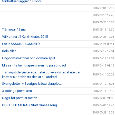
friidrottsanläggning i Höör
2015-09-04 12:18
2015-08-10 12:45
2015-05-26 15:00
Träningar 19 maj
2015-05-13 19:30
Välkomna till Kalvinknatet 2015
2015-04-25 10:08
LAGKASSOR/LAGKONTO
2015-04-21 08:44
Bollkallar
2015-04-17 12:04
Ungdomsmatcher och domare april
2015-04-17 12:02
Missa inte hemmapremiären nu på söndag!
2015-04-15 01:16
Träningstider justerade. Felaktig version legat ute där
2015-04-14 20:26
knattar 07 drabbats den är nu ändrad
Sverigelotten– Sveriges bästa skraplott!
2015-04-12 13:03
3-poäng i premiären
2015-04-11 10:10
Dags för premiär match
2015-04-09 21:35
OBS UPPDATERAD. Start Grässäsong
2015-04-06 12:40
2015-03-29 15:29