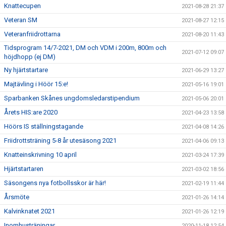
Knattecupen
2021-08-28 21:37
Veteran SM
2021-08-27 12:15
Veteranfriidrottarna
2021-08-20 11:43
Tidsprogram 14/7-2021, DM och VDM i 200m, 800m och
2021-07-12 09:07
höjdhopp (ej DM)
Ny hjärtstartare
2021-06-29 13:27
Majtävling i Höör 15:e!
2021-05-16 19:01
Sparbanken Skånes ungdomsledarstipendium
2021-05-06 20:01
Årets HIS:are 2020
2021-04-23 13:58
Höörs IS ställningstagande
2021-04-08 14:26
Friidrottsträning 5-8 år utesäsong 2021
2021-04-06 09:13
Knatteinskrivning 10 april
2021-03-24 17:39
Hjärtstartaren
2021-03-02 18:56
Säsongens nya fotbollsskor är här!
2021-02-19 11:44
Årsmöte
2021-01-26 14:14
Kalvinknatet 2021
2021-01-26 12:19
Inomhusträningar
2020-11-18 12:54