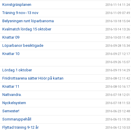
Konstgräsplanen
2016-11-14 11:24
Träning 9 nov--13 nov
2016-11-09 07:49
Belysningen runt löparbanorna
2016-10-18 15:04
Kvalmatch lördag 15 oktober
2016-10-14 13:26
Knattar 09
2016-10-03 11:40
Löparbanor besiktigade
2016-09-28 15:34
Knattar 10
2016-09-27 12:17
2016-09-26 15:07
Lördag 1 oktober
2016-09-19 14:29
Friidrottsarena sätter Höör på kartan
2016-08-12 11:42
Knattar 11
2016-08-10 16:17
Nattvandra.
2016-07-18 12:01
Nyckelsystem
2016-07-18 11:53
Semester!
2016-06-23 12:48
Sommaruppehåll
2016-06-15 19:30
Flyttad träning 9-12 år
2016-06-12 10:53