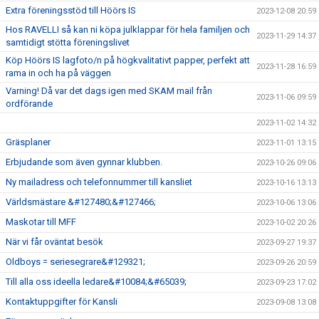
Extra föreningsstöd till Höörs IS
2023-12-08 20:59
Hos RAVELLI så kan ni köpa julklappar för hela familjen och
2023-11-29 14:37
samtidigt stötta föreningslivet
Köp Höörs IS lagfoto/n på högkvalitativt papper, perfekt att
2023-11-28 16:59
rama in och ha på väggen
Varning! Då var det dags igen med SKAM mail från
2023-11-06 09:59
ordförande
2023-11-02 14:32
Gräsplaner
2023-11-01 13:15
Erbjudande som även gynnar klubben.
2023-10-26 09:06
Ny mailadress och telefonnummer till kansliet
2023-10-16 13:13
Världsmästare &#127480;&#127466;
2023-10-06 13:06
Maskotar till MFF
2023-10-02 20:26
När vi får oväntat besök
2023-09-27 19:37
Oldboys = seriesegrare&#129321;
2023-09-26 20:59
Till alla oss ideella ledare&#10084;&#65039;
2023-09-23 17:02
Kontaktuppgifter för Kansli
2023-09-08 13:08