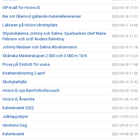
VIP-kväll för Höörs IS
2022-05-18 17:33
Ber om tålamod gällande materielleveranser
2022-05-18 11:51
Läktaren på Höörs Idrottsplats
2022-05-17 14:00
Stipendiaterna Johnny och Selma. Sparbanken chef Maria
2022-05-16 11:27
Pehrson och ordf Anders Rahnboy
Johnny Madsen och Selma Abrahamsson
2022-05-16 11:18
Skånska Mästerskapen 2 000 och 3 000 m 13/6
2022-05-13 15:20
Prova på friidrott för vuxna
2022-04-20 17:48
Knatteinskrivning 2 april
2022-03-18 11:50
Skobytarhylla
2022-03-14 21:42
Höörs IS nya Barnfotbollscoach
2022-02-22 13:32
Höörs IS Årsmöte
2022-01-26 16:49
Kalvinknatet 2022
2022-01-12 18:00
Julklappstips!
2021-12-09 13:15
Idrottens Dag
2021-09-24 21:13
Kalvinknatet
2021-09-08 20:29