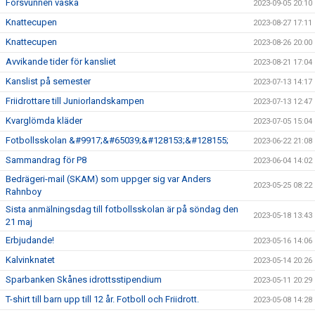
Försvunnen väska
2023-09-05 20:10
Knattecupen
2023-08-27 17:11
Knattecupen
2023-08-26 20:00
Avvikande tider för kansliet
2023-08-21 17:04
Kanslist på semester
2023-07-13 14:17
Friidrottare till Juniorlandskampen
2023-07-13 12:47
Kvarglömda kläder
2023-07-05 15:04
Fotbollsskolan &#9917;&#65039;&#128153;&#128155;
2023-06-22 21:08
Sammandrag för P8
2023-06-04 14:02
Bedrägeri-mail (SKAM) som uppger sig var Anders
2023-05-25 08:22
Rahnboy
Sista anmälningsdag till fotbollsskolan är på söndag den
2023-05-18 13:43
21 maj
Erbjudande!
2023-05-16 14:06
Kalvinknatet
2023-05-14 20:26
Sparbanken Skånes idrottsstipendium
2023-05-11 20:29
T-shirt till barn upp till 12 år. Fotboll och Friidrott.
2023-05-08 14:28