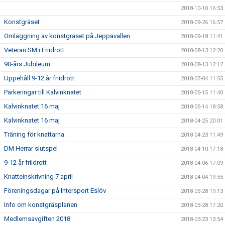
2018-10-10 16:53
Konstgräset
2018-09-26 16:57
Omläggning av konstgräset på Jeppavallen
2018-09-18 11:41
Veteran SM i Friidrott
2018-08-13 12:20
90-års Jubileum
2018-08-13 12:12
Uppehåll 9-12 år friidrott
2018-07-04 11:55
Parkeringar till Kalvinknatet
2018-05-15 11:40
Kalvinknatet 16 maj
2018-05-14 18:58
Kalvinknatet 16 maj
2018-04-25 20:01
Träning för knattarna
2018-04-23 11:49
DM Herrar slutspel
2018-04-10 17:18
9-12 år friidrott
2018-04-06 17:09
Knatteinskrivning 7 april
2018-04-04 19:55
Föreningsdagar på Intersport Eslöv
2018-03-28 19:13
Info om konstgräsplanen
2018-03-28 17:20
Medlemsavgiften 2018
2018-03-23 13:54