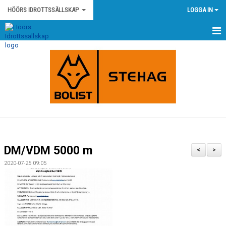
HÖÖRS IDROTTSSÄLLSKAP
LOGGA IN
HEM
NYHETER
KONTAKT
HÖÖRS IS STADGAR
HÖÖRS IS POLICY OCH RIKTLINJER
DM/VDM 5000 m
<
>
KLUBBSHOP
2020-07-25 09:05
KALENDER
MATCHER
OM KLUBBEN