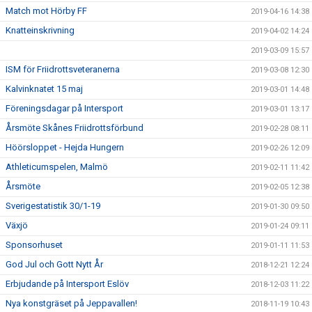
Match mot Hörby FF
2019-04-16 14:38
Knatteinskrivning
2019-04-02 14:24
2019-03-09 15:57
ISM för Friidrottsveteranerna
2019-03-08 12:30
Kalvinknatet 15 maj
2019-03-01 14:48
Föreningsdagar på Intersport
2019-03-01 13:17
Årsmöte Skånes Friidrottsförbund
2019-02-28 08:11
Höörsloppet - Hejda Hungern
2019-02-26 12:09
Athleticumspelen, Malmö
2019-02-11 11:42
Årsmöte
2019-02-05 12:38
Sverigestatistik 30/1-19
2019-01-30 09:50
Växjö
2019-01-24 09:11
Sponsorhuset
2019-01-11 11:53
God Jul och Gott Nytt År
2018-12-21 12:24
Erbjudande på Intersport Eslöv
2018-12-03 11:22
Nya konstgräset på Jeppavallen!
2018-11-19 10:43