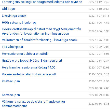
Föreningsutveckling i onsdags med ledarna och styrelse
2022-11-12 10:45
Old Boys
2022-11-10 08:53
Livsviktiga snack
2022-11-07 21:13
Höör satsar på juniorlag
2022-11-06 14:59
Höörs Idrottssällskap får stöd med drygt 5 miljoner från
2022-11-06 10:38
Arvsfonden för byggnation av inomhusanläggn
Välkommen på föräldraföreläsning - livsviktiga snack
2022-10-26 15:30
Fira våra hjältar
2022-10-22 17:03
Herrseniorerna behöver ert stöd!
2022-10-21 18:03
Grattis o bra jobbat Höörs IS damseniorer!
2022-10-14 10:37
Heja fram herrseniorerna lördag 14:00
2022-10-07 22:03
Vikarierande kanslist fortsätter året ut!
2022-10-03 10:25
Knattecupen
2022-10-02 16:53
2022-09-30 14:00
Knattecupen
2022-09-29 08:02
Välkomna ner att se de sista rafflande senior
2022-09-16 13:38
hemmamatcherna