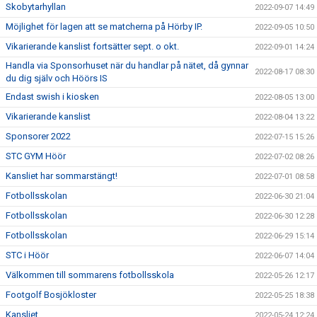
Skobytarhyllan
2022-09-07 14:49
Möjlighet för lagen att se matcherna på Hörby IP.
2022-09-05 10:50
Vikarierande kanslist fortsätter sept. o okt.
2022-09-01 14:24
Handla via Sponsorhuset när du handlar på nätet, då gynnar
2022-08-17 08:30
du dig själv och Höörs IS
Endast swish i kiosken
2022-08-05 13:00
Vikarierande kanslist
2022-08-04 13:22
Sponsorer 2022
2022-07-15 15:26
STC GYM Höör
2022-07-02 08:26
Kansliet har sommarstängt!
2022-07-01 08:58
Fotbollsskolan
2022-06-30 21:04
Fotbollsskolan
2022-06-30 12:28
Fotbollsskolan
2022-06-29 15:14
STC i Höör
2022-06-07 14:04
Välkommen till sommarens fotbollsskola
2022-05-26 12:17
Footgolf Bosjökloster
2022-05-25 18:38
Kansliet
2022-05-24 12:24