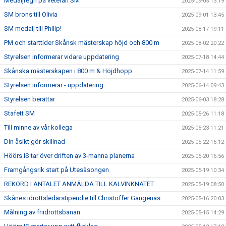
Medaljregn på veteran SM
2025-09-05 13:19
SM brons till Olivia
2025-09-01 13:45
SM medalj till Philip!
2025-08-17 19:11
PM och starttider Skånsk mästerskap höjd och 800 m
2025-08-02 20:22
Styrelsen informerar vidare uppdatering
2025-07-18 14:44
Skånska mästerskapen i 800 m & Höjdhopp
2025-07-14 11:59
Styrelsen informerar - uppdatering
2025-06-14 09:43
Styrelsen berättar
2025-06-03 18:28
Stafett SM
2025-05-26 11:18
Till minne av vår kollega
2025-05-23 11:21
Din åsikt gör skillnad
2025-05-22 16:12
Höörs IS tar över driften av 3-manna planerna
2025-05-20 16:56
Framgångsrik start på Utesäsongen
2025-05-19 10:34
REKORD I ANTALET ANMÄLDA TILL KALVINKNATET
2025-05-19 08:50
Skånes idrottsledarstipendie till Christoffer Gangenäs
2025-05-16 20:03
Målning av friidrottsbanan
2025-05-15 14:29