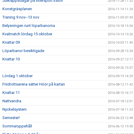
Julklappsdagar på Intersport Eslöv
2016-11-28 11:32
Konstgräsplanen
2016-11-14 11:24
Träning 9 nov--13 nov
2016-11-09 07:49
Belysningen runt löparbanorna
2016-10-18 15:04
Kvalmatch lördag 15 oktober
2016-10-14 13:26
Knattar 09
2016-10-03 11:40
Löparbanor besiktigade
2016-09-28 15:34
Knattar 10
2016-09-27 12:17
2016-09-26 15:07
Lördag 1 oktober
2016-09-19 14:29
Friidrottsarena sätter Höör på kartan
2016-08-12 11:42
Knattar 11
2016-08-10 16:17
Nattvandra.
2016-07-18 12:01
Nyckelsystem
2016-07-18 11:53
Semester!
2016-06-23 12:48
Sommaruppehåll
2016-06-15 19:30