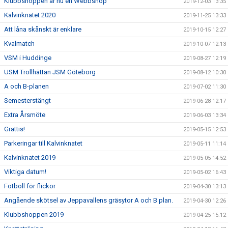
Klubbshoppen är nu en Webbshop
2019-12-03 13:35
Kalvinknatet 2020
2019-11-25 13:33
Att låna skånskt är enklare
2019-10-15 12:27
Kvalmatch
2019-10-07 12:13
VSM i Huddinge
2019-08-27 12:19
USM Trollhättan JSM Göteborg
2019-08-12 10:30
A och B-planen
2019-07-02 11:30
Semesterstängt
2019-06-28 12:17
Extra Årsmöte
2019-06-03 13:34
Grattis!
2019-05-15 12:53
Parkeringar till Kalvinknatet
2019-05-11 11:14
Kalvinknatet 2019
2019-05-05 14:52
Viktiga datum!
2019-05-02 16:43
Fotboll för flickor
2019-04-30 13:13
Angående skötsel av Jeppavallens gräsytor A och B plan.
2019-04-30 12:26
Klubbshoppen 2019
2019-04-25 15:12