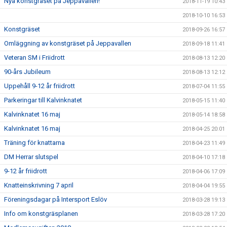
Nya konstgräset på Jeppavallen!
2018-11-19 10:43
2018-10-10 16:53
Konstgräset
2018-09-26 16:57
Omläggning av konstgräset på Jeppavallen
2018-09-18 11:41
Veteran SM i Friidrott
2018-08-13 12:20
90-års Jubileum
2018-08-13 12:12
Uppehåll 9-12 år friidrott
2018-07-04 11:55
Parkeringar till Kalvinknatet
2018-05-15 11:40
Kalvinknatet 16 maj
2018-05-14 18:58
Kalvinknatet 16 maj
2018-04-25 20:01
Träning för knattarna
2018-04-23 11:49
DM Herrar slutspel
2018-04-10 17:18
9-12 år friidrott
2018-04-06 17:09
Knatteinskrivning 7 april
2018-04-04 19:55
Föreningsdagar på Intersport Eslöv
2018-03-28 19:13
Info om konstgräsplanen
2018-03-28 17:20