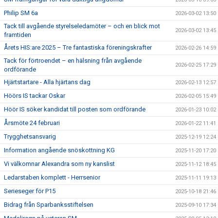
Philip SM 6a
2026-03-02 13:50
Tack till avgående styrelseledamöter – och en blick mot
2026-03-02 13:45
framtiden
Årets HIS:are 2025 – Tre fantastiska föreningskrafter
2026-02-26 14:59
Tack för förtroendet – en hälsning från avgående
2026-02-25 17:29
ordförande
Hjärtstartare - Alla hjärtans dag
2026-02-13 12:57
Höörs IS tackar Oskar
2026-02-05 15:49
Höör IS söker kandidat till posten som ordförande
2026-01-23 10:02
Årsmöte 24 februari
2026-01-22 11:41
Trygghetsansvarig
2025-12-19 12:24
Information angående snöskottning KG
2025-11-20 17:20
Vi välkomnar Alexandra som ny kanslist
2025-11-12 18:45
Ledarstaben komplett - Herrsenior
2025-11-11 19:13
Serieseger för P15
2025-10-18 21:46
Bidrag från Sparbanksstiftelsen
2025-09-10 17:34