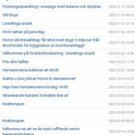
Föreningsutveckling i onsdags med ledarna och styrelse
2022-11-12 10:45
Old Boys
2022-11-10 08:53
Livsviktiga snack
2022-11-07 21:13
Höör satsar på juniorlag
2022-11-06 14:59
Höörs Idrottssällskap får stöd med drygt 5 miljoner från
2022-11-06 10:38
Arvsfonden för byggnation av inomhusanläggn
Välkommen på föräldraföreläsning - livsviktiga snack
2022-10-26 15:30
Fira våra hjältar
2022-10-22 17:03
Herrseniorerna behöver ert stöd!
2022-10-21 18:03
Grattis o bra jobbat Höörs IS damseniorer!
2022-10-14 10:37
Heja fram herrseniorerna lördag 14:00
2022-10-07 22:03
Vikarierande kanslist fortsätter året ut!
2022-10-03 10:25
Knattecupen
2022-10-02 16:53
2022-09-30 14:00
Knattecupen
2022-09-29 08:02
Välkomna ner att se de sista rafflande senior
2022-09-16 13:38
hemmamatcherna