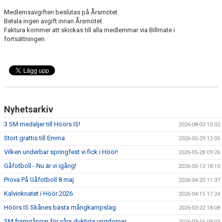
Medlemsavgiften beslutas på Årsmötet.
DOKUMENT
Betala ingen avgift innan Årsmötet.
Faktura kommer att skickas till alla medlemmar via Billmate i
fortsättningen.
SPONSRING
IDROTTSFÖRSÄKRING
MEDLEMSKAP
ANTIDOPING
Nyhetsarkiv
3 SM medaljer till Höörs IS!
2026-08-03 10:02
MEDLEMS- & TRÄNINGSAVGIFTER
Stort grattis till Emma
2026-05-29 12:05
FRITIDSKORTET
Vilken underbar springfest vi fick i Höör!
2026-05-28 09:26
Gåfotboll - Nu är vi igång!
2026-05-13 18:10
TRÄNINGSTIDER
Prova På Gåfotboll 8 maj
2026-04-20 11:37
Kalvinknatet i Höör 2026
2026-04-15 17:24
Höörs IS Skånes bästa mångkampslag
2026-03-22 18:08
SM framgångar för våra duktiga ungdomar
2026-03-16 09:03