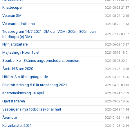
Knattecupen
2021-08-28 21:37
Veteran SM
2021-08-27 12:15
Veteranfriidrottarna
2021-08-20 11:43
Tidsprogram 14/7-2021, DM och VDM i 200m, 800m och
2021-07-12 09:07
höjdhopp (ej DM)
Ny hjärtstartare
2021-06-29 13:27
Majtävling i Höör 15:e!
2021-05-16 19:01
Sparbanken Skånes ungdomsledarstipendium
2021-05-06 20:01
Årets HIS:are 2020
2021-04-23 13:58
Höörs IS ställningstagande
2021-04-08 14:26
Friidrottsträning 5-8 år utesäsong 2021
2021-04-06 09:13
Knatteinskrivning 10 april
2021-03-24 17:39
Hjärtstartaren
2021-03-02 18:56
Säsongens nya fotbollsskor är här!
2021-02-19 11:44
Årsmöte
2021-01-26 14:14
Kalvinknatet 2021
2021-01-26 12:19