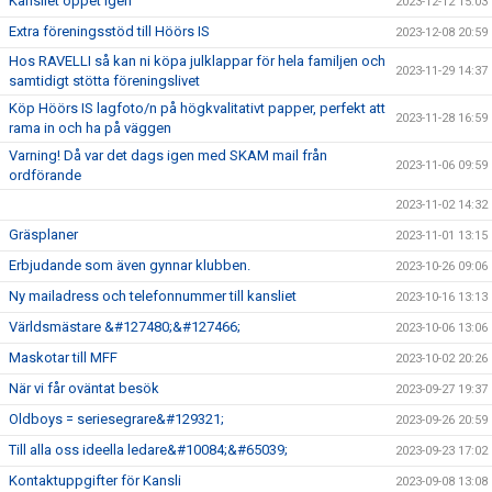
Kansliet öppet igen
2023-12-12 15:03
Extra föreningsstöd till Höörs IS
2023-12-08 20:59
Hos RAVELLI så kan ni köpa julklappar för hela familjen och
2023-11-29 14:37
samtidigt stötta föreningslivet
Köp Höörs IS lagfoto/n på högkvalitativt papper, perfekt att
2023-11-28 16:59
rama in och ha på väggen
Varning! Då var det dags igen med SKAM mail från
2023-11-06 09:59
ordförande
2023-11-02 14:32
Gräsplaner
2023-11-01 13:15
Erbjudande som även gynnar klubben.
2023-10-26 09:06
Ny mailadress och telefonnummer till kansliet
2023-10-16 13:13
Världsmästare &#127480;&#127466;
2023-10-06 13:06
Maskotar till MFF
2023-10-02 20:26
När vi får oväntat besök
2023-09-27 19:37
Oldboys = seriesegrare&#129321;
2023-09-26 20:59
Till alla oss ideella ledare&#10084;&#65039;
2023-09-23 17:02
Kontaktuppgifter för Kansli
2023-09-08 13:08