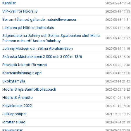
Kansliet
2022-05-24 12:24
VIP-kväll för Höörs IS
2022-05-18 17:33
Ber om tålamod gällande materielleveranser
2022-05-18 11:51
Läktaren på Höörs Idrottsplats
2022-05-17 14:00
Stipendiaterna Johnny och Selma. Sparbanken chef Maria
2022-05-16 11:27
Pehrson och ordf Anders Rahnboy
Johnny Madsen och Selma Abrahamsson
2022-05-16 11:18
Skånska Mästerskapen 2 000 och 3 000 m 13/6
2022-05-13 15:20
Prova på friidrott för vuxna
2022-04-20 17:48
Knatteinskrivning 2 april
2022-03-18 11:50
Skobytarhylla
2022-03-14 21:42
Höörs IS nya Barnfotbollscoach
2022-02-22 13:32
Höörs IS Årsmöte
2022-01-26 16:49
Kalvinknatet 2022
2022-01-12 18:00
Julklappstips!
2021-12-09 13:15
Idrottens Dag
2021-09-24 21:13
Kalvinknatet
2021-09-08 20:29