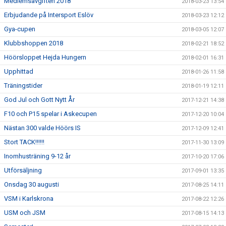
Medlemsavgiften 2018
2018-03-23 13:54
Erbjudande på Intersport Eslöv
2018-03-23 12:12
Gya-cupen
2018-03-05 12:07
Klubbshoppen 2018
2018-02-21 18:52
Höörsloppet Hejda Hungern
2018-02-01 16:31
Upphittad
2018-01-26 11:58
Träningstider
2018-01-19 12:11
God Jul och Gott Nytt År
2017-12-21 14:38
F10 och P15 spelar i Askecupen
2017-12-20 10:04
Nästan 300 valde Höörs IS
2017-12-09 12:41
Stort TACK!!!!!!
2017-11-30 13:09
Inomhusträning 9-12 år
2017-10-20 17:06
Utförsäljning
2017-09-01 13:35
Onsdag 30 augusti
2017-08-25 14:11
VSM i Karlskrona
2017-08-22 12:26
USM och JSM
2017-08-15 14:13