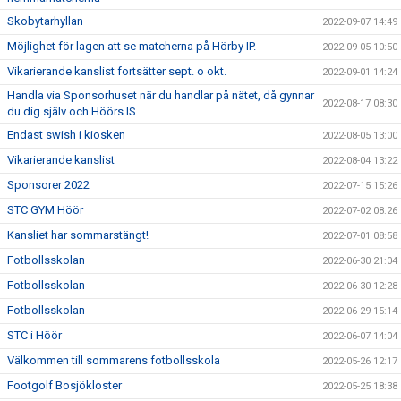
Skobytarhyllan
2022-09-07 14:49
Möjlighet för lagen att se matcherna på Hörby IP.
2022-09-05 10:50
Vikarierande kanslist fortsätter sept. o okt.
2022-09-01 14:24
Handla via Sponsorhuset när du handlar på nätet, då gynnar
2022-08-17 08:30
du dig själv och Höörs IS
Endast swish i kiosken
2022-08-05 13:00
Vikarierande kanslist
2022-08-04 13:22
Sponsorer 2022
2022-07-15 15:26
STC GYM Höör
2022-07-02 08:26
Kansliet har sommarstängt!
2022-07-01 08:58
Fotbollsskolan
2022-06-30 21:04
Fotbollsskolan
2022-06-30 12:28
Fotbollsskolan
2022-06-29 15:14
STC i Höör
2022-06-07 14:04
Välkommen till sommarens fotbollsskola
2022-05-26 12:17
Footgolf Bosjökloster
2022-05-25 18:38