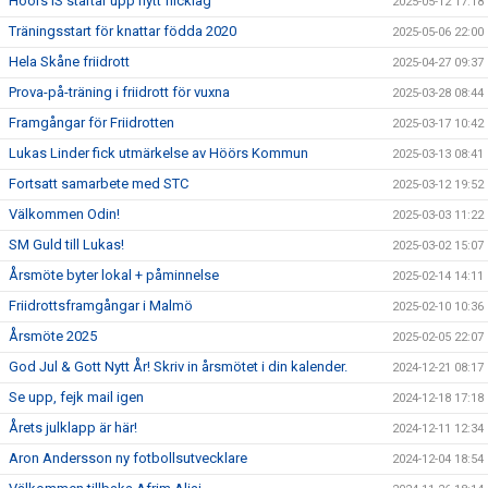
Höörs IS startar upp nytt flicklag
2025-05-12 17:18
Träningsstart för knattar födda 2020
2025-05-06 22:00
Hela Skåne friidrott
2025-04-27 09:37
Prova-på-träning i friidrott för vuxna
2025-03-28 08:44
Framgångar för Friidrotten
2025-03-17 10:42
Lukas Linder fick utmärkelse av Höörs Kommun
2025-03-13 08:41
Fortsatt samarbete med STC
2025-03-12 19:52
Välkommen Odin!
2025-03-03 11:22
SM Guld till Lukas!
2025-03-02 15:07
Årsmöte byter lokal + påminnelse
2025-02-14 14:11
Friidrottsframgångar i Malmö
2025-02-10 10:36
Årsmöte 2025
2025-02-05 22:07
God Jul & Gott Nytt År! Skriv in årsmötet i din kalender.
2024-12-21 08:17
Se upp, fejk mail igen
2024-12-18 17:18
Årets julklapp är här!
2024-12-11 12:34
Aron Andersson ny fotbollsutvecklare
2024-12-04 18:54