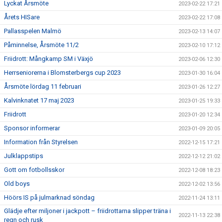
Lyckat Årsmöte
2023-02-22 17:21
Årets HISare
2023-02-22 17:08
Pallasspelen Malmö
2023-02-13 14:07
Påminnelse, Årsmöte 11/2
2023-02-10 17:12
Friidrott: Mångkamp SM i Växjö
2023-02-06 12:30
Herrseniorerna i Blomsterbergs cup 2023
2023-01-30 16:04
Årsmöte lördag 11 februari
2023-01-26 12:27
Kalvinknatet 17 maj 2023
2023-01-25 19:33
Friidrott
2023-01-20 12:34
Sponsor informerar
2023-01-09 20:05
Information från Styrelsen
2022-12-15 17:21
Julklappstips
2022-12-12 21:02
Gott om fotbollsskor
2022-12-08 18:23
Old boys
2022-12-02 13:56
Höörs IS på julmarknad söndag
2022-11-24 13:11
Glädje efter miljoner i jackpott – friidrottarna slipper träna i
2022-11-13 22:38
regn och rusk