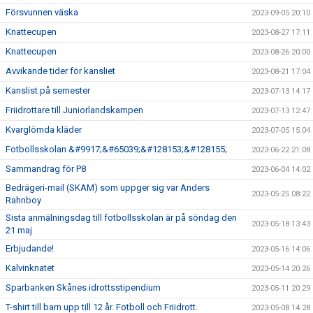
Försvunnen väska
2023-09-05 20:10
Knattecupen
2023-08-27 17:11
Knattecupen
2023-08-26 20:00
Avvikande tider för kansliet
2023-08-21 17:04
Kanslist på semester
2023-07-13 14:17
Friidrottare till Juniorlandskampen
2023-07-13 12:47
Kvarglömda kläder
2023-07-05 15:04
Fotbollsskolan &#9917;&#65039;&#128153;&#128155;
2023-06-22 21:08
Sammandrag för P8
2023-06-04 14:02
Bedrägeri-mail (SKAM) som uppger sig var Anders
2023-05-25 08:22
Rahnboy
Sista anmälningsdag till fotbollsskolan är på söndag den
2023-05-18 13:43
21 maj
Erbjudande!
2023-05-16 14:06
Kalvinknatet
2023-05-14 20:26
Sparbanken Skånes idrottsstipendium
2023-05-11 20:29
T-shirt till barn upp till 12 år. Fotboll och Friidrott.
2023-05-08 14:28