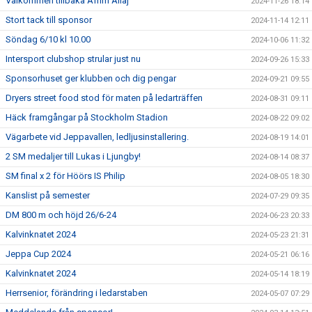
Välkommen tillbaka Afrim Aliaj
2024-11-26 18:14
Stort tack till sponsor
2024-11-14 12:11
Söndag 6/10 kl 10.00
2024-10-06 11:32
Intersport clubshop strular just nu
2024-09-26 15:33
Sponsorhuset ger klubben och dig pengar
2024-09-21 09:55
Dryers street food stod för maten på ledarträffen
2024-08-31 09:11
Häck framgångar på Stockholm Stadion
2024-08-22 09:02
Vägarbete vid Jeppavallen, ledljusinstallering.
2024-08-19 14:01
2 SM medaljer till Lukas i Ljungby!
2024-08-14 08:37
SM final x 2 för Höörs IS Philip
2024-08-05 18:30
Kanslist på semester
2024-07-29 09:35
DM 800 m och höjd 26/6-24
2024-06-23 20:33
Kalvinknatet 2024
2024-05-23 21:31
Jeppa Cup 2024
2024-05-21 06:16
Kalvinknatet 2024
2024-05-14 18:19
Herrsenior, förändring i ledarstaben
2024-05-07 07:29