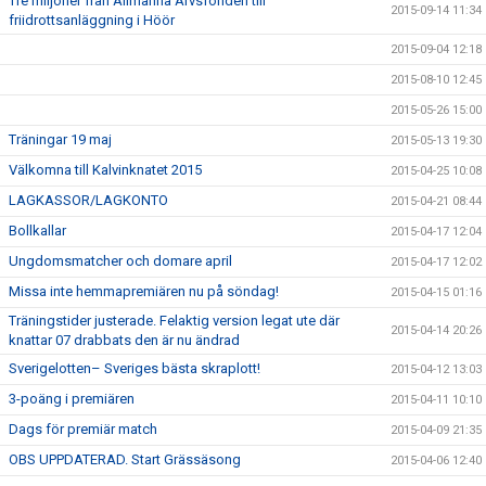
Tre miljoner från Allmänna Arvsfonden till
2015-09-14 11:34
friidrottsanläggning i Höör
2015-09-04 12:18
2015-08-10 12:45
2015-05-26 15:00
Träningar 19 maj
2015-05-13 19:30
Välkomna till Kalvinknatet 2015
2015-04-25 10:08
LAGKASSOR/LAGKONTO
2015-04-21 08:44
Bollkallar
2015-04-17 12:04
Ungdomsmatcher och domare april
2015-04-17 12:02
Missa inte hemmapremiären nu på söndag!
2015-04-15 01:16
Träningstider justerade. Felaktig version legat ute där
2015-04-14 20:26
knattar 07 drabbats den är nu ändrad
Sverigelotten– Sveriges bästa skraplott!
2015-04-12 13:03
3-poäng i premiären
2015-04-11 10:10
Dags för premiär match
2015-04-09 21:35
OBS UPPDATERAD. Start Grässäsong
2015-04-06 12:40