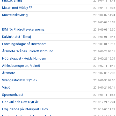
Knatteträning
2019-04-18 11:48
Match mot Hörby FF
2019-04-16 14:38
Knatteinskrivning
2019-04-02 14:24
2019-03-09 15:57
ISM för Friidrottsveteranerna
2019-03-08 12:30
Kalvinknatet 15 maj
2019-03-01 14:48
Föreningsdagar på Intersport
2019-03-01 13:17
Årsmöte Skånes Friidrottsförbund
2019-02-28 08:11
Höörsloppet - Hejda Hungern
2019-02-26 12:09
Athleticumspelen, Malmö
2019-02-11 11:42
Årsmöte
2019-02-05 12:38
Sverigestatistik 30/1-19
2019-01-30 09:50
Växjö
2019-01-24 09:11
Sponsorhuset
2019-01-11 11:53
God Jul och Gott Nytt År
2018-12-21 12:24
Erbjudande på Intersport Eslöv
2018-12-03 11:22