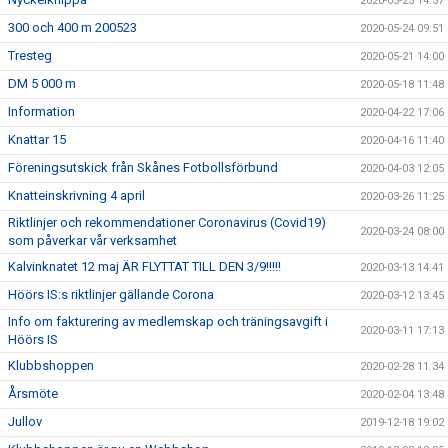
2020-05-25 14:37
300 och 400 m 200523
2020-05-24 09:51
Tresteg
2020-05-21 14:00
DM 5 000 m
2020-05-18 11:48
Information
2020-04-22 17:06
Knattar 15
2020-04-16 11:40
Föreningsutskick från Skånes Fotbollsförbund
2020-04-03 12:05
Knatteinskrivning 4 april
2020-03-26 11:25
Riktlinjer och rekommendationer Coronavirus (Covid19)
2020-03-24 08:00
som påverkar vår verksamhet
Kalvinknatet 12 maj ÄR FLYTTAT TILL DEN 3/9!!!!!
2020-03-13 14:41
Höörs IS:s riktlinjer gällande Corona
2020-03-12 13:45
Info om fakturering av medlemskap och träningsavgift i
2020-03-11 17:13
Höörs IS
Klubbshoppen
2020-02-28 11:34
Årsmöte
2020-02-04 13:48
Jullov
2019-12-18 19:02