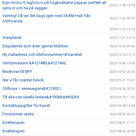
Köp Höörs IS lagfoto/n på högkvalitativt papper, perfekt att
2023-11-28 16:59
rama in och ha på väggen
Varning! Då var det dags igen med SKAM mail från
2023-11-06 09:59
ordförande
2023-11-02 14:32
Gräsplaner
2023-11-01 13:15
Erbjudande som även gynnar klubben.
2023-10-26 09:06
Ny mailadress och telefonnummer till kansliet
2023-10-16 13:13
Världsmästare &#127480;&#127466;
2023-10-06 13:06
Maskotar till MFF
2023-10-02 20:26
När vi får oväntat besök
2023-09-27 19:37
Oldboys = seriesegrare&#129321;
2023-09-26 20:59
Till alla oss ideella ledare&#10084;&#65039;
2023-09-23 17:02
Kontaktuppgifter för Kansli
2023-09-08 13:08
Försvunnen väska
2023-09-05 20:10
Knattecupen
2023-08-27 17:11
Knattecupen
2023-08-26 20:00