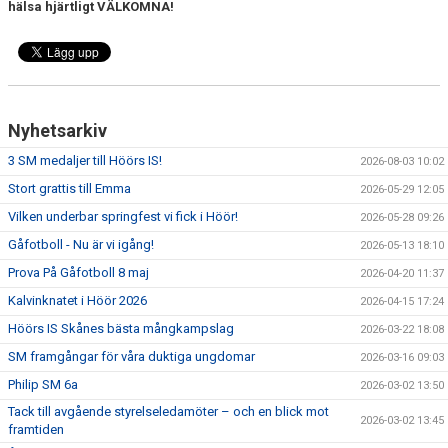
hälsa hjärtligt VÄLKOMNA!
DOKUMENT
SPONSRING
IDROTTSFÖRSÄKRING
Nyhetsarkiv
3 SM medaljer till Höörs IS!
2026-08-03 10:02
MEDLEMSKAP
Stort grattis till Emma
2026-05-29 12:05
ANTIDOPING
Vilken underbar springfest vi fick i Höör!
2026-05-28 09:26
Gåfotboll - Nu är vi igång!
2026-05-13 18:10
MEDLEMS- & TRÄNINGSAVGIFTER
Prova På Gåfotboll 8 maj
2026-04-20 11:37
FRITIDSKORTET
Kalvinknatet i Höör 2026
2026-04-15 17:24
Höörs IS Skånes bästa mångkampslag
2026-03-22 18:08
TRÄNINGSTIDER
SM framgångar för våra duktiga ungdomar
2026-03-16 09:03
Philip SM 6a
2026-03-02 13:50
Tack till avgående styrelseledamöter – och en blick mot
2026-03-02 13:45
framtiden