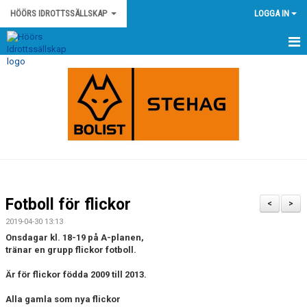
HÖÖRS IDROTTSSÄLLSKAP
LOGGA IN
HEM
NYHETER
KONTAKT
HÖÖRS IS STADGAR
HÖÖRS IS POLICY OCH RIKTLINJER
Fotboll för flickor
<
>
KLUBBSHOP
2019-04-30 13:13
Onsdagar kl. 18-19 på A-planen,
KALENDER
tränar en grupp flickor fotboll.
Är för flickor födda 2009 till 2013.
MATCHER
Alla gamla som nya flickor
OM KLUBBEN