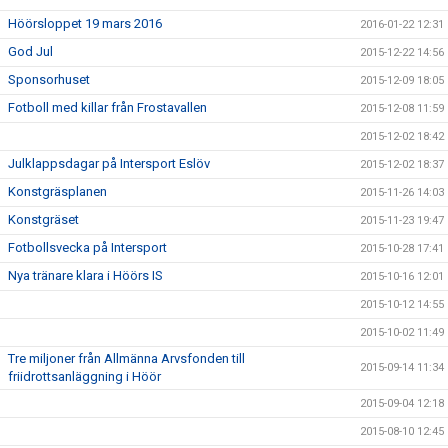
Höörsloppet 19 mars 2016
2016-01-22 12:31
God Jul
2015-12-22 14:56
Sponsorhuset
2015-12-09 18:05
Fotboll med killar från Frostavallen
2015-12-08 11:59
2015-12-02 18:42
Julklappsdagar på Intersport Eslöv
2015-12-02 18:37
Konstgräsplanen
2015-11-26 14:03
Konstgräset
2015-11-23 19:47
Fotbollsvecka på Intersport
2015-10-28 17:41
Nya tränare klara i Höörs IS
2015-10-16 12:01
2015-10-12 14:55
2015-10-02 11:49
Tre miljoner från Allmänna Arvsfonden till
2015-09-14 11:34
friidrottsanläggning i Höör
2015-09-04 12:18
2015-08-10 12:45