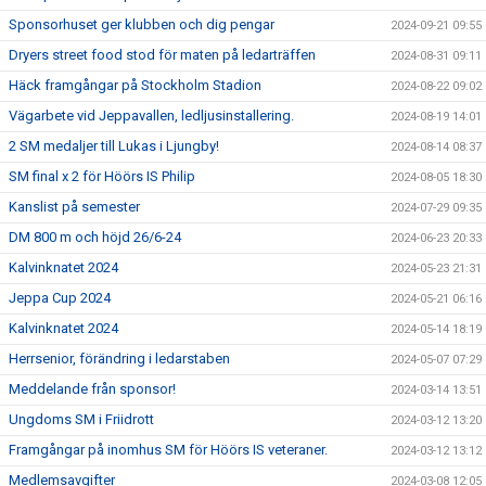
Sponsorhuset ger klubben och dig pengar
2024-09-21 09:55
Dryers street food stod för maten på ledarträffen
2024-08-31 09:11
Häck framgångar på Stockholm Stadion
2024-08-22 09:02
Vägarbete vid Jeppavallen, ledljusinstallering.
2024-08-19 14:01
2 SM medaljer till Lukas i Ljungby!
2024-08-14 08:37
SM final x 2 för Höörs IS Philip
2024-08-05 18:30
Kanslist på semester
2024-07-29 09:35
DM 800 m och höjd 26/6-24
2024-06-23 20:33
Kalvinknatet 2024
2024-05-23 21:31
Jeppa Cup 2024
2024-05-21 06:16
Kalvinknatet 2024
2024-05-14 18:19
Herrsenior, förändring i ledarstaben
2024-05-07 07:29
Meddelande från sponsor!
2024-03-14 13:51
Ungdoms SM i Friidrott
2024-03-12 13:20
Framgångar på inomhus SM för Höörs IS veteraner.
2024-03-12 13:12
Medlemsavgifter
2024-03-08 12:05