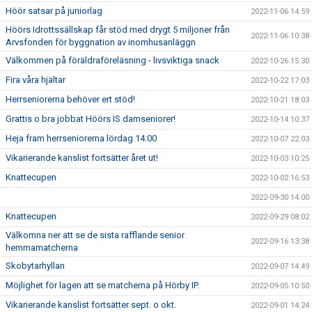
Höör satsar på juniorlag
2022-11-06 14:59
Höörs Idrottssällskap får stöd med drygt 5 miljoner från
2022-11-06 10:38
Arvsfonden för byggnation av inomhusanläggn
Välkommen på föräldraföreläsning - livsviktiga snack
2022-10-26 15:30
Fira våra hjältar
2022-10-22 17:03
Herrseniorerna behöver ert stöd!
2022-10-21 18:03
Grattis o bra jobbat Höörs IS damseniorer!
2022-10-14 10:37
Heja fram herrseniorerna lördag 14:00
2022-10-07 22:03
Vikarierande kanslist fortsätter året ut!
2022-10-03 10:25
Knattecupen
2022-10-02 16:53
2022-09-30 14:00
Knattecupen
2022-09-29 08:02
Välkomna ner att se de sista rafflande senior
2022-09-16 13:38
hemmamatcherna
Skobytarhyllan
2022-09-07 14:49
Möjlighet för lagen att se matcherna på Hörby IP.
2022-09-05 10:50
Vikarierande kanslist fortsätter sept. o okt.
2022-09-01 14:24