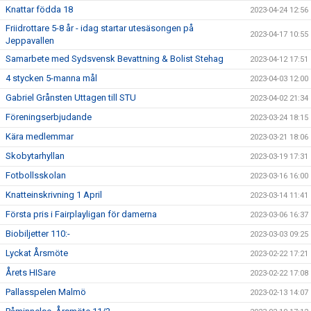
Knattar födda 18
2023-04-24 12:56
Friidrottare 5-8 år - idag startar utesäsongen på
2023-04-17 10:55
Jeppavallen
Samarbete med Sydsvensk Bevattning & Bolist Stehag
2023-04-12 17:51
4 stycken 5-manna mål
2023-04-03 12:00
Gabriel Grånsten Uttagen till STU
2023-04-02 21:34
Föreningserbjudande
2023-03-24 18:15
Kära medlemmar
2023-03-21 18:06
Skobytarhyllan
2023-03-19 17:31
Fotbollsskolan
2023-03-16 16:00
Knatteinskrivning 1 April
2023-03-14 11:41
Första pris i Fairplayligan för damerna
2023-03-06 16:37
Biobiljetter 110:-
2023-03-03 09:25
Lyckat Årsmöte
2023-02-22 17:21
Årets HISare
2023-02-22 17:08
Pallasspelen Malmö
2023-02-13 14:07