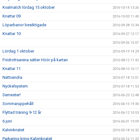
Kvalmatch lördag 15 oktober
2016-10-14 13:26
Knattar 09
2016-10-03 11:40
Löparbanor besiktigade
2016-09-28 15:34
Knattar 10
2016-09-27 12:17
2016-09-26 15:07
Lördag 1 oktober
2016-09-19 14:29
Friidrottsarena sätter Höör på kartan
2016-08-12 11:42
Knattar 11
2016-08-10 16:17
Nattvandra.
2016-07-18 12:01
Nyckelsystem
2016-07-18 11:53
Semester!
2016-06-23 12:48
Sommaruppehåll
2016-06-15 19:30
Flyttad träning 9-12 år
2016-06-12 10:53
6 juni
2016-06-01 19:09
Kalvinknatet
2016-05-18 16:32
Parkering kring Kalvinknatet
2016-05-16 11:22