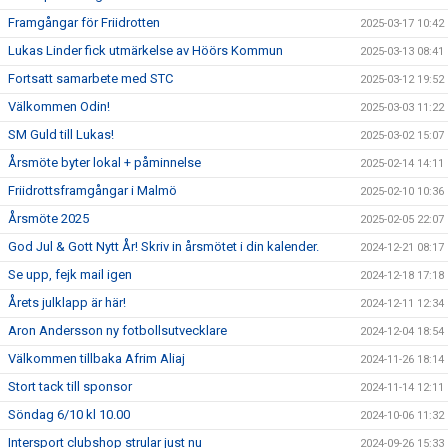
Framgångar för Friidrotten
2025-03-17 10:42
Lukas Linder fick utmärkelse av Höörs Kommun
2025-03-13 08:41
Fortsatt samarbete med STC
2025-03-12 19:52
Välkommen Odin!
2025-03-03 11:22
SM Guld till Lukas!
2025-03-02 15:07
Årsmöte byter lokal + påminnelse
2025-02-14 14:11
Friidrottsframgångar i Malmö
2025-02-10 10:36
Årsmöte 2025
2025-02-05 22:07
God Jul & Gott Nytt År! Skriv in årsmötet i din kalender.
2024-12-21 08:17
Se upp, fejk mail igen
2024-12-18 17:18
Årets julklapp är här!
2024-12-11 12:34
Aron Andersson ny fotbollsutvecklare
2024-12-04 18:54
Välkommen tillbaka Afrim Aliaj
2024-11-26 18:14
Stort tack till sponsor
2024-11-14 12:11
Söndag 6/10 kl 10.00
2024-10-06 11:32
Intersport clubshop strular just nu
2024-09-26 15:33