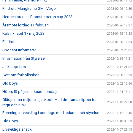
Påminnelse, Årsmöte 11/2
2023-02-10 17:12
Friidrott: Mångkamp SM i Växjö
2023-02-06 12:30
Herrseniorerna i Blomsterbergs cup 2023
2023-01-30 16:04
Årsmöte lördag 11 februari
2023-01-26 12:27
Kalvinknatet 17 maj 2023
2023-01-25 19:33
Friidrott
2023-01-20 12:34
Sponsor informerar
2023-01-09 20:05
Information från Styrelsen
2022-12-15 17:21
Julklappstips
2022-12-12 21:02
Gott om fotbollsskor
2022-12-08 18:23
Old boys
2022-12-02 13:56
Höörs IS på julmarknad söndag
2022-11-24 13:11
Glädje efter miljoner i jackpott – friidrottarna slipper träna i
2022-11-13 22:38
regn och rusk
Föreningsutveckling i onsdags med ledarna och styrelse
2022-11-12 10:45
Old Boys
2022-11-10 08:53
Livsviktiga snack
2022-11-07 21:13