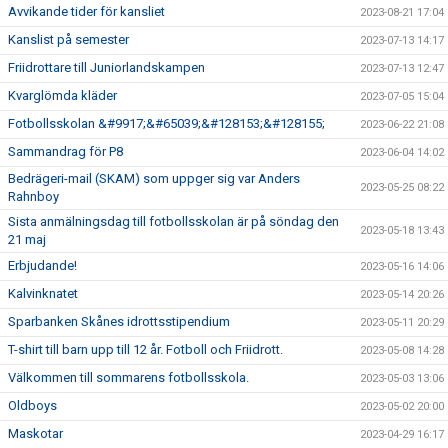
Avvikande tider för kansliet
2023-08-21 17:04
Kanslist på semester
2023-07-13 14:17
Friidrottare till Juniorlandskampen
2023-07-13 12:47
Kvarglömda kläder
2023-07-05 15:04
Fotbollsskolan &#9917;&#65039;&#128153;&#128155;
2023-06-22 21:08
Sammandrag för P8
2023-06-04 14:02
Bedrägeri-mail (SKAM) som uppger sig var Anders
2023-05-25 08:22
Rahnboy
Sista anmälningsdag till fotbollsskolan är på söndag den
2023-05-18 13:43
21 maj
Erbjudande!
2023-05-16 14:06
Kalvinknatet
2023-05-14 20:26
Sparbanken Skånes idrottsstipendium
2023-05-11 20:29
T-shirt till barn upp till 12 år. Fotboll och Friidrott.
2023-05-08 14:28
Välkommen till sommarens fotbollsskola.
2023-05-03 13:06
Oldboys
2023-05-02 20:00
Maskotar
2023-04-29 16:17