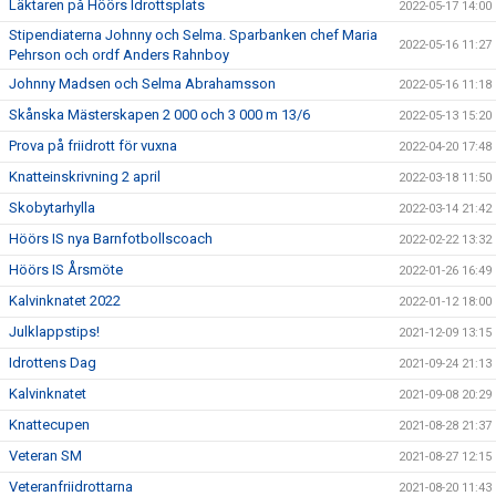
Läktaren på Höörs Idrottsplats
2022-05-17 14:00
Stipendiaterna Johnny och Selma. Sparbanken chef Maria
2022-05-16 11:27
Pehrson och ordf Anders Rahnboy
Johnny Madsen och Selma Abrahamsson
2022-05-16 11:18
Skånska Mästerskapen 2 000 och 3 000 m 13/6
2022-05-13 15:20
Prova på friidrott för vuxna
2022-04-20 17:48
Knatteinskrivning 2 april
2022-03-18 11:50
Skobytarhylla
2022-03-14 21:42
Höörs IS nya Barnfotbollscoach
2022-02-22 13:32
Höörs IS Årsmöte
2022-01-26 16:49
Kalvinknatet 2022
2022-01-12 18:00
Julklappstips!
2021-12-09 13:15
Idrottens Dag
2021-09-24 21:13
Kalvinknatet
2021-09-08 20:29
Knattecupen
2021-08-28 21:37
Veteran SM
2021-08-27 12:15
Veteranfriidrottarna
2021-08-20 11:43