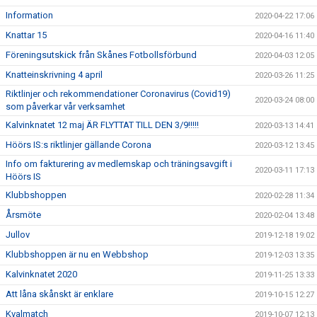
Information
2020-04-22 17:06
Knattar 15
2020-04-16 11:40
Föreningsutskick från Skånes Fotbollsförbund
2020-04-03 12:05
Knatteinskrivning 4 april
2020-03-26 11:25
Riktlinjer och rekommendationer Coronavirus (Covid19)
2020-03-24 08:00
som påverkar vår verksamhet
Kalvinknatet 12 maj ÄR FLYTTAT TILL DEN 3/9!!!!!
2020-03-13 14:41
Höörs IS:s riktlinjer gällande Corona
2020-03-12 13:45
Info om fakturering av medlemskap och träningsavgift i
2020-03-11 17:13
Höörs IS
Klubbshoppen
2020-02-28 11:34
Årsmöte
2020-02-04 13:48
Jullov
2019-12-18 19:02
Klubbshoppen är nu en Webbshop
2019-12-03 13:35
Kalvinknatet 2020
2019-11-25 13:33
Att låna skånskt är enklare
2019-10-15 12:27
Kvalmatch
2019-10-07 12:13