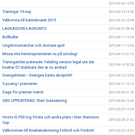
2015-05-26 15:00
Träningar 19 maj
2015-05-13 19:30
Välkomna till Kalvinknatet 2015
2015-04-25 10:08
LAGKASSOR/LAGKONTO
2015-04-21 08:44
Bollkallar
2015-04-17 12:04
Ungdomsmatcher och domare april
2015-04-17 12:02
Missa inte hemmapremiären nu på söndag!
2015-04-15 01:16
Träningstider justerade. Felaktig version legat ute där
2015-04-14 20:26
knattar 07 drabbats den är nu ändrad
Sverigelotten– Sveriges bästa skraplott!
2015-04-12 13:03
3-poäng i premiären
2015-04-11 10:10
Dags för premiär match
2015-04-09 21:35
OBS UPPDATERAD. Start Grässäsong
2015-04-06 12:40
2015-03-29 15:29
Höörs IS P03 tog första och andra plats i Sten Stensson
2015-03-28 21:42
Cup
Välkommen till Knatteinskrivning Fotboll och Friidrott
2015-03-22 14:01