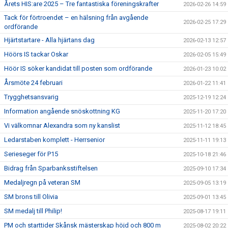
Årets HIS:are 2025 – Tre fantastiska föreningskrafter
2026-02-26 14:59
Tack för förtroendet – en hälsning från avgående
2026-02-25 17:29
ordförande
Hjärtstartare - Alla hjärtans dag
2026-02-13 12:57
Höörs IS tackar Oskar
2026-02-05 15:49
Höör IS söker kandidat till posten som ordförande
2026-01-23 10:02
Årsmöte 24 februari
2026-01-22 11:41
Trygghetsansvarig
2025-12-19 12:24
Information angående snöskottning KG
2025-11-20 17:20
Vi välkomnar Alexandra som ny kanslist
2025-11-12 18:45
Ledarstaben komplett - Herrsenior
2025-11-11 19:13
Serieseger för P15
2025-10-18 21:46
Bidrag från Sparbanksstiftelsen
2025-09-10 17:34
Medaljregn på veteran SM
2025-09-05 13:19
SM brons till Olivia
2025-09-01 13:45
SM medalj till Philip!
2025-08-17 19:11
PM och starttider Skånsk mästerskap höjd och 800 m
2025-08-02 20:22