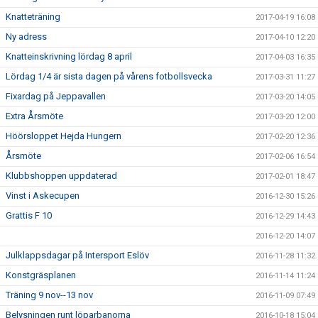
Knatteträning
2017-04-19 16:08
Ny adress
2017-04-10 12:20
Knatteinskrivning lördag 8 april
2017-04-03 16:35
Lördag 1/4 är sista dagen på vårens fotbollsvecka
2017-03-31 11:27
Fixardag på Jeppavallen
2017-03-20 14:05
Extra Årsmöte
2017-03-20 12:00
Höörsloppet Hejda Hungern
2017-02-20 12:36
Årsmöte
2017-02-06 16:54
Klubbshoppen uppdaterad
2017-02-01 18:47
Vinst i Askecupen
2016-12-30 15:26
Grattis F 10
2016-12-29 14:43
2016-12-20 14:07
Julklappsdagar på Intersport Eslöv
2016-11-28 11:32
Konstgräsplanen
2016-11-14 11:24
Träning 9 nov--13 nov
2016-11-09 07:49
Belysningen runt löparbanorna
2016-10-18 15:04