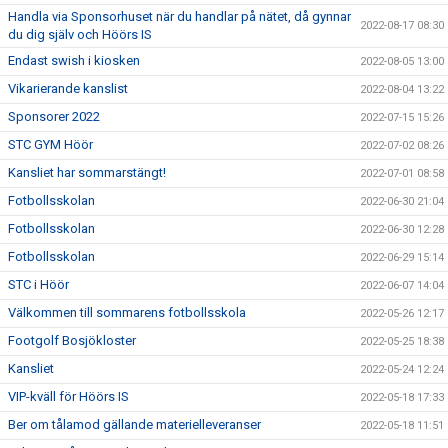
Handla via Sponsorhuset när du handlar på nätet, då gynnar
2022-08-17 08:30
du dig själv och Höörs IS
Endast swish i kiosken
2022-08-05 13:00
Vikarierande kanslist
2022-08-04 13:22
Sponsorer 2022
2022-07-15 15:26
STC GYM Höör
2022-07-02 08:26
Kansliet har sommarstängt!
2022-07-01 08:58
Fotbollsskolan
2022-06-30 21:04
Fotbollsskolan
2022-06-30 12:28
Fotbollsskolan
2022-06-29 15:14
STC i Höör
2022-06-07 14:04
Välkommen till sommarens fotbollsskola
2022-05-26 12:17
Footgolf Bosjökloster
2022-05-25 18:38
Kansliet
2022-05-24 12:24
VIP-kväll för Höörs IS
2022-05-18 17:33
Ber om tålamod gällande materielleveranser
2022-05-18 11:51