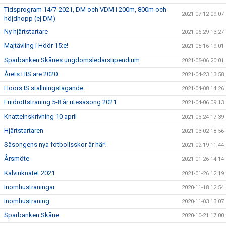
Tidsprogram 14/7-2021, DM och VDM i 200m, 800m och
2021-07-12 09:07
höjdhopp (ej DM)
Ny hjärtstartare
2021-06-29 13:27
Majtävling i Höör 15:e!
2021-05-16 19:01
Sparbanken Skånes ungdomsledarstipendium
2021-05-06 20:01
Årets HIS:are 2020
2021-04-23 13:58
Höörs IS ställningstagande
2021-04-08 14:26
Friidrottsträning 5-8 år utesäsong 2021
2021-04-06 09:13
Knatteinskrivning 10 april
2021-03-24 17:39
Hjärtstartaren
2021-03-02 18:56
Säsongens nya fotbollsskor är här!
2021-02-19 11:44
Årsmöte
2021-01-26 14:14
Kalvinknatet 2021
2021-01-26 12:19
Inomhusträningar
2020-11-18 12:54
Inomhusträning
2020-11-03 13:07
Sparbanken Skåne
2020-10-21 17:00