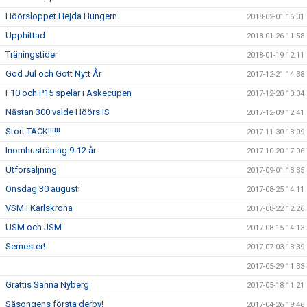
Höörsloppet Hejda Hungern
2018-02-01 16:31
Upphittad
2018-01-26 11:58
Träningstider
2018-01-19 12:11
God Jul och Gott Nytt År
2017-12-21 14:38
F10 och P15 spelar i Askecupen
2017-12-20 10:04
Nästan 300 valde Höörs IS
2017-12-09 12:41
Stort TACK!!!!!!
2017-11-30 13:09
Inomhusträning 9-12 år
2017-10-20 17:06
Utförsäljning
2017-09-01 13:35
Onsdag 30 augusti
2017-08-25 14:11
VSM i Karlskrona
2017-08-22 12:26
USM och JSM
2017-08-15 14:13
Semester!
2017-07-03 13:39
2017-05-29 11:33
Grattis Sanna Nyberg
2017-05-18 11:21
Säsongens första derby!
2017-04-26 19:46