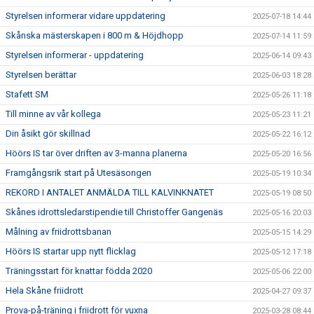
Styrelsen informerar vidare uppdatering
2025-07-18 14:44
Skånska mästerskapen i 800 m & Höjdhopp
2025-07-14 11:59
Styrelsen informerar - uppdatering
2025-06-14 09:43
Styrelsen berättar
2025-06-03 18:28
Stafett SM
2025-05-26 11:18
Till minne av vår kollega
2025-05-23 11:21
Din åsikt gör skillnad
2025-05-22 16:12
Höörs IS tar över driften av 3-manna planerna
2025-05-20 16:56
Framgångsrik start på Utesäsongen
2025-05-19 10:34
REKORD I ANTALET ANMÄLDA TILL KALVINKNATET
2025-05-19 08:50
Skånes idrottsledarstipendie till Christoffer Gangenäs
2025-05-16 20:03
Målning av friidrottsbanan
2025-05-15 14:29
Höörs IS startar upp nytt flicklag
2025-05-12 17:18
Träningsstart för knattar födda 2020
2025-05-06 22:00
Hela Skåne friidrott
2025-04-27 09:37
Prova-på-träning i friidrott för vuxna
2025-03-28 08:44