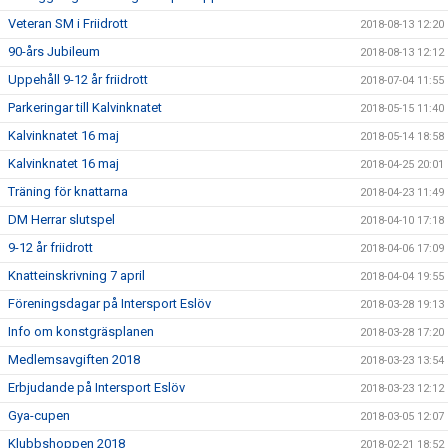
Veteran SM i Friidrott
2018-08-13 12:20
90-års Jubileum
2018-08-13 12:12
Uppehåll 9-12 år friidrott
2018-07-04 11:55
Parkeringar till Kalvinknatet
2018-05-15 11:40
Kalvinknatet 16 maj
2018-05-14 18:58
Kalvinknatet 16 maj
2018-04-25 20:01
Träning för knattarna
2018-04-23 11:49
DM Herrar slutspel
2018-04-10 17:18
9-12 år friidrott
2018-04-06 17:09
Knatteinskrivning 7 april
2018-04-04 19:55
Föreningsdagar på Intersport Eslöv
2018-03-28 19:13
Info om konstgräsplanen
2018-03-28 17:20
Medlemsavgiften 2018
2018-03-23 13:54
Erbjudande på Intersport Eslöv
2018-03-23 12:12
Gya-cupen
2018-03-05 12:07
Klubbshoppen 2018
2018-02-21 18:52