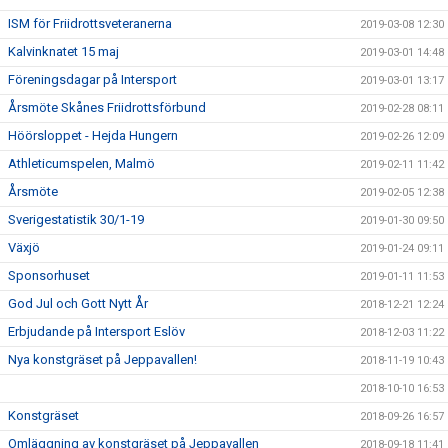
ISM för Friidrottsveteranerna
2019-03-08 12:30
Kalvinknatet 15 maj
2019-03-01 14:48
Föreningsdagar på Intersport
2019-03-01 13:17
Årsmöte Skånes Friidrottsförbund
2019-02-28 08:11
Höörsloppet - Hejda Hungern
2019-02-26 12:09
Athleticumspelen, Malmö
2019-02-11 11:42
Årsmöte
2019-02-05 12:38
Sverigestatistik 30/1-19
2019-01-30 09:50
Växjö
2019-01-24 09:11
Sponsorhuset
2019-01-11 11:53
God Jul och Gott Nytt År
2018-12-21 12:24
Erbjudande på Intersport Eslöv
2018-12-03 11:22
Nya konstgräset på Jeppavallen!
2018-11-19 10:43
2018-10-10 16:53
Konstgräset
2018-09-26 16:57
Omläggning av konstgräset på Jeppavallen
2018-09-18 11:41