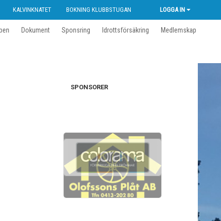
KALVINKNATET
BOKNING KLUBBSTUGAN
LOGGA IN
ben
Dokument
Sponsring
Idrottsförsäkring
Medlemskap
SPONSORER