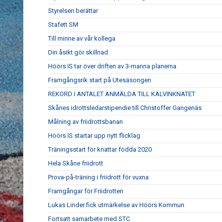
Styrelsen berättar
Stafett SM
Till minne av vår kollega
Din åsikt gör skillnad
Höörs IS tar över driften av 3-manna planerna
Framgångsrik start på Utesäsongen
REKORD I ANTALET ANMÄLDA TILL KALVINKNATET
Skånes idrottsledarstipendie till Christoffer Gangenäs
Målning av friidrottsbanan
Höörs IS startar upp nytt flicklag
Träningsstart för knattar födda 2020
Hela Skåne friidrott
Prova-på-träning i friidrott för vuxna
Framgångar för Friidrotten
Lukas Linder fick utmärkelse av Höörs Kommun
Fortsatt samarbete med STC