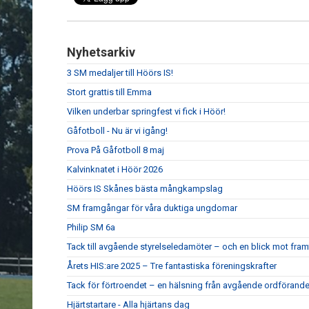
Nyhetsarkiv
3 SM medaljer till Höörs IS!
Stort grattis till Emma
Vilken underbar springfest vi fick i Höör!
Gåfotboll - Nu är vi igång!
Prova På Gåfotboll 8 maj
Kalvinknatet i Höör 2026
Höörs IS Skånes bästa mångkampslag
SM framgångar för våra duktiga ungdomar
Philip SM 6a
Tack till avgående styrelseledamöter – och en blick mot fram
Årets HIS:are 2025 – Tre fantastiska föreningskrafter
Tack för förtroendet – en hälsning från avgående ordförand
Hjärtstartare - Alla hjärtans dag