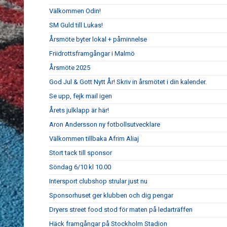
Välkommen Odin!
SM Guld till Lukas!
Årsmöte byter lokal + påminnelse
Friidrottsframgångar i Malmö
Årsmöte 2025
God Jul & Gott Nytt År! Skriv in årsmötet i din kalender.
Se upp, fejk mail igen
Årets julklapp är här!
Aron Andersson ny fotbollsutvecklare
Välkommen tillbaka Afrim Aliaj
Stort tack till sponsor
Söndag 6/10 kl 10.00
Intersport clubshop strular just nu
Sponsorhuset ger klubben och dig pengar
Dryers street food stod för maten på ledarträffen
Häck framgångar på Stockholm Stadion