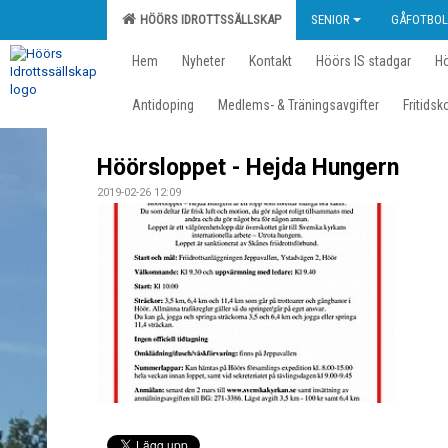
HÖÖRS IDROTTSSÄLLSKAP
SENIOR
GÅFOTBOL
Hem
Nyheter
Kontakt
Höörs IS stadgar
Hö
Antidoping
Medlems- & Träningsavgifter
Fritidsk
Höörsloppet - Hejda Hungern
2019-02-26 12:09