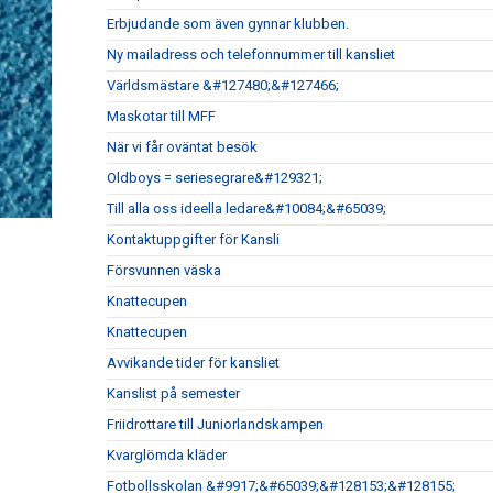
Erbjudande som även gynnar klubben.
Ny mailadress och telefonnummer till kansliet
Världsmästare &#127480;&#127466;
Maskotar till MFF
När vi får oväntat besök
Oldboys = seriesegrare&#129321;
Till alla oss ideella ledare&#10084;&#65039;
Kontaktuppgifter för Kansli
Försvunnen väska
Knattecupen
Knattecupen
Avvikande tider för kansliet
Kanslist på semester
Friidrottare till Juniorlandskampen
Kvarglömda kläder
Fotbollsskolan &#9917;&#65039;&#128153;&#128155;