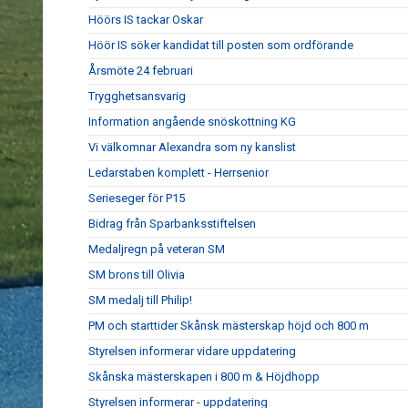
Höörs IS tackar Oskar
Höör IS söker kandidat till posten som ordförande
Årsmöte 24 februari
Trygghetsansvarig
Information angående snöskottning KG
Vi välkomnar Alexandra som ny kanslist
Ledarstaben komplett - Herrsenior
Serieseger för P15
Bidrag från Sparbanksstiftelsen
Medaljregn på veteran SM
SM brons till Olivia
SM medalj till Philip!
PM och starttider Skånsk mästerskap höjd och 800 m
Styrelsen informerar vidare uppdatering
Skånska mästerskapen i 800 m & Höjdhopp
Styrelsen informerar - uppdatering