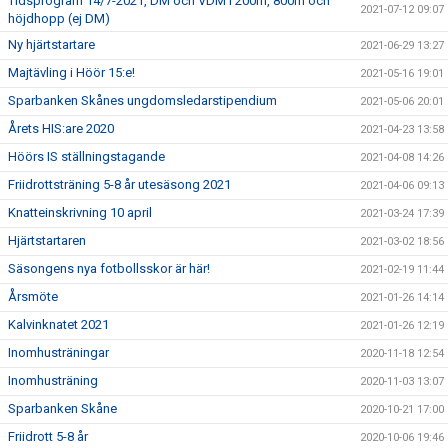
Tidsprogram 14/7-2021, DM och VDM i 200m, 800m och
2021-07-12 09:07
höjdhopp (ej DM)
Ny hjärtstartare
2021-06-29 13:27
Majtävling i Höör 15:e!
2021-05-16 19:01
Sparbanken Skånes ungdomsledarstipendium
2021-05-06 20:01
Årets HIS:are 2020
2021-04-23 13:58
Höörs IS ställningstagande
2021-04-08 14:26
Friidrottsträning 5-8 år utesäsong 2021
2021-04-06 09:13
Knatteinskrivning 10 april
2021-03-24 17:39
Hjärtstartaren
2021-03-02 18:56
Säsongens nya fotbollsskor är här!
2021-02-19 11:44
Årsmöte
2021-01-26 14:14
Kalvinknatet 2021
2021-01-26 12:19
Inomhusträningar
2020-11-18 12:54
Inomhusträning
2020-11-03 13:07
Sparbanken Skåne
2020-10-21 17:00
Friidrott 5-8 år
2020-10-06 19:46