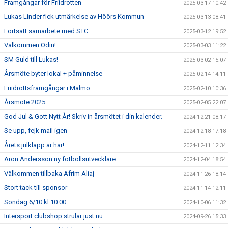
Framgångar för Friidrotten
2025-03-17 10:42
Lukas Linder fick utmärkelse av Höörs Kommun
2025-03-13 08:41
Fortsatt samarbete med STC
2025-03-12 19:52
Välkommen Odin!
2025-03-03 11:22
SM Guld till Lukas!
2025-03-02 15:07
Årsmöte byter lokal + påminnelse
2025-02-14 14:11
Friidrottsframgångar i Malmö
2025-02-10 10:36
Årsmöte 2025
2025-02-05 22:07
God Jul & Gott Nytt År! Skriv in årsmötet i din kalender.
2024-12-21 08:17
Se upp, fejk mail igen
2024-12-18 17:18
Årets julklapp är här!
2024-12-11 12:34
Aron Andersson ny fotbollsutvecklare
2024-12-04 18:54
Välkommen tillbaka Afrim Aliaj
2024-11-26 18:14
Stort tack till sponsor
2024-11-14 12:11
Söndag 6/10 kl 10.00
2024-10-06 11:32
Intersport clubshop strular just nu
2024-09-26 15:33