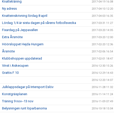
Knatteträning
2017-04-19 16:08
Ny adress
2017-04-10 12:20
Knatteinskrivning lördag 8 april
2017-04-03 16:35
Lördag 1/4 är sista dagen på vårens fotbollsvecka
2017-03-31 11:27
Fixardag på Jeppavallen
2017-03-20 14:05
Extra Årsmöte
2017-03-20 12:00
Höörsloppet Hejda Hungern
2017-02-20 12:36
Årsmöte
2017-02-06 16:54
Klubbshoppen uppdaterad
2017-02-01 18:47
Vinst i Askecupen
2016-12-30 15:26
Grattis F 10
2016-12-29 14:43
2016-12-20 14:07
Julklappsdagar på Intersport Eslöv
2016-11-28 11:32
Konstgräsplanen
2016-11-14 11:24
Träning 9 nov--13 nov
2016-11-09 07:49
Belysningen runt löparbanorna
2016-10-18 15:04