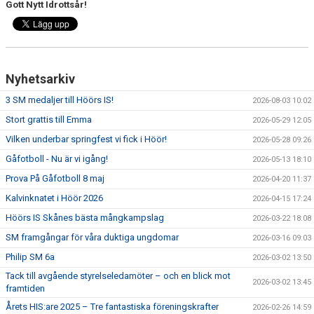
Gott Nytt Idrottsår!
DOKUMENT
SPONSRING
Nyhetsarkiv
IDROTTSFÖRSÄKRING
3 SM medaljer till Höörs IS!
2026-08-03 10:02
MEDLEMSKAP
Stort grattis till Emma
2026-05-29 12:05
Vilken underbar springfest vi fick i Höör!
2026-05-28 09:26
ANTIDOPING
Gåfotboll - Nu är vi igång!
2026-05-13 18:10
Prova På Gåfotboll 8 maj
MEDLEMS- & TRÄNINGSAVGIFTER
2026-04-20 11:37
Kalvinknatet i Höör 2026
2026-04-15 17:24
FRITIDSKORTET
Höörs IS Skånes bästa mångkampslag
2026-03-22 18:08
SM framgångar för våra duktiga ungdomar
TRÄNINGSTIDER
2026-03-16 09:03
Philip SM 6a
2026-03-02 13:50
Tack till avgående styrelseledamöter – och en blick mot
2026-03-02 13:45
framtiden
Årets HIS:are 2025 – Tre fantastiska föreningskrafter
2026-02-26 14:59