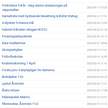
Friidrottare 5-8 år - idag startar utesäsongen på
2023-04-17 10:55
Jeppavallen
Samarbete med Sydsvensk Bevattning & Bolist Stehag
2023-04-12 17:51
4 stycken 5-manna mål
2023-04-03 12:00
Gabriel Grånsten Uttagen till STU
2023-04-02 21:34
Föreningserbjudande
2023-03-24 18:15
Kära medlemmar
2023-03-21 18:06
Skobytarhyllan
2023-03-19 17:31
Fotbollsskolan
2023-03-16 16:00
Knatteinskrivning 1 April
2023-03-14 11:41
Första pris i Fairplayligan för damerna
2023-03-06 16:37
Biobiljetter 110:-
2023-03-03 09:25
Lyckat Årsmöte
2023-02-22 17:21
Årets HISare
2023-02-22 17:08
Pallasspelen Malmö
2023-02-13 14:07
Påminnelse, Årsmöte 11/2
2023-02-10 17:12