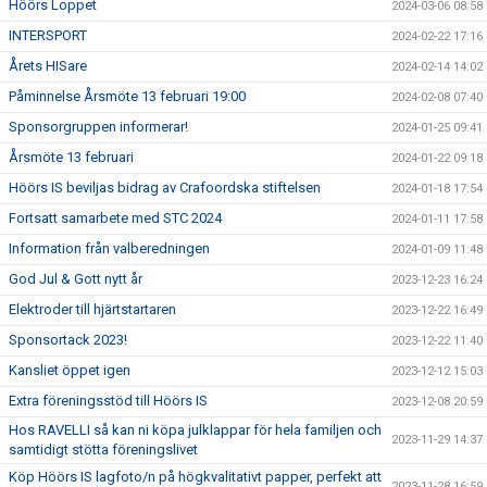
Höörs Loppet
2024-03-06 08:58
INTERSPORT
2024-02-22 17:16
Årets HISare
2024-02-14 14:02
Påminnelse Årsmöte 13 februari 19:00
2024-02-08 07:40
Sponsorgruppen informerar!
2024-01-25 09:41
Årsmöte 13 februari
2024-01-22 09:18
Höörs IS beviljas bidrag av Crafoordska stiftelsen
2024-01-18 17:54
Fortsatt samarbete med STC 2024
2024-01-11 17:58
Information från valberedningen
2024-01-09 11:48
God Jul & Gott nytt år
2023-12-23 16:24
Elektroder till hjärtstartaren
2023-12-22 16:49
Sponsortack 2023!
2023-12-22 11:40
Kansliet öppet igen
2023-12-12 15:03
Extra föreningsstöd till Höörs IS
2023-12-08 20:59
Hos RAVELLI så kan ni köpa julklappar för hela familjen och
2023-11-29 14:37
samtidigt stötta föreningslivet
Köp Höörs IS lagfoto/n på högkvalitativt papper, perfekt att
2023-11-28 16:59