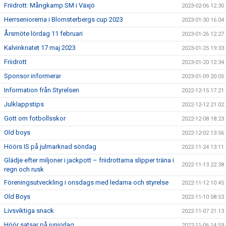
Friidrott: Mångkamp SM i Växjö
2023-02-06 12:30
Herrseniorerna i Blomsterbergs cup 2023
2023-01-30 16:04
Årsmöte lördag 11 februari
2023-01-26 12:27
Kalvinknatet 17 maj 2023
2023-01-25 19:33
Friidrott
2023-01-20 12:34
Sponsor informerar
2023-01-09 20:05
Information från Styrelsen
2022-12-15 17:21
Julklappstips
2022-12-12 21:02
Gott om fotbollsskor
2022-12-08 18:23
Old boys
2022-12-02 13:56
Höörs IS på julmarknad söndag
2022-11-24 13:11
Glädje efter miljoner i jackpott – friidrottarna slipper träna i
2022-11-13 22:38
regn och rusk
Föreningsutveckling i onsdags med ledarna och styrelse
2022-11-12 10:45
Old Boys
2022-11-10 08:53
Livsviktiga snack
2022-11-07 21:13
Höör satsar på juniorlag
2022-11-06 14:59