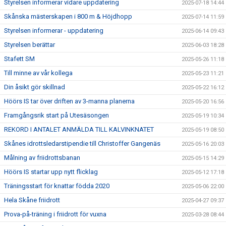
Styrelsen informerar vidare uppdatering
2025-07-18 14:44
Skånska mästerskapen i 800 m & Höjdhopp
2025-07-14 11:59
Styrelsen informerar - uppdatering
2025-06-14 09:43
Styrelsen berättar
2025-06-03 18:28
Stafett SM
2025-05-26 11:18
Till minne av vår kollega
2025-05-23 11:21
Din åsikt gör skillnad
2025-05-22 16:12
Höörs IS tar över driften av 3-manna planerna
2025-05-20 16:56
Framgångsrik start på Utesäsongen
2025-05-19 10:34
REKORD I ANTALET ANMÄLDA TILL KALVINKNATET
2025-05-19 08:50
Skånes idrottsledarstipendie till Christoffer Gangenäs
2025-05-16 20:03
Målning av friidrottsbanan
2025-05-15 14:29
Höörs IS startar upp nytt flicklag
2025-05-12 17:18
Träningsstart för knattar födda 2020
2025-05-06 22:00
Hela Skåne friidrott
2025-04-27 09:37
Prova-på-träning i friidrott för vuxna
2025-03-28 08:44