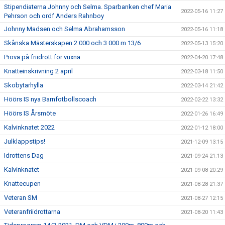
Stipendiaterna Johnny och Selma. Sparbanken chef Maria
2022-05-16 11:27
Pehrson och ordf Anders Rahnboy
Johnny Madsen och Selma Abrahamsson
2022-05-16 11:18
Skånska Mästerskapen 2 000 och 3 000 m 13/6
2022-05-13 15:20
Prova på friidrott för vuxna
2022-04-20 17:48
Knatteinskrivning 2 april
2022-03-18 11:50
Skobytarhylla
2022-03-14 21:42
Höörs IS nya Barnfotbollscoach
2022-02-22 13:32
Höörs IS Årsmöte
2022-01-26 16:49
Kalvinknatet 2022
2022-01-12 18:00
Julklappstips!
2021-12-09 13:15
Idrottens Dag
2021-09-24 21:13
Kalvinknatet
2021-09-08 20:29
Knattecupen
2021-08-28 21:37
Veteran SM
2021-08-27 12:15
Veteranfriidrottarna
2021-08-20 11:43