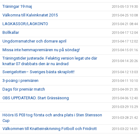
Träningar 19 maj
2015-05-13 19:30
Välkomna till Kalvinknatet 2015
2015-04-25 10:08
LAGKASSOR/LAGKONTO
2015-04-21 08:44
Bollkallar
2015-04-17 12:04
Ungdomsmatcher och domare april
2015-04-17 12:02
Missa inte hemmapremiären nu på söndag!
2015-04-15 01:16
Träningstider justerade. Felaktig version legat ute där
2015-04-14 20:26
knattar 07 drabbats den är nu ändrad
Sverigelotten– Sveriges bästa skraplott!
2015-04-12 13:03
3-poäng i premiären
2015-04-11 10:10
Dags för premiär match
2015-04-09 21:35
OBS UPPDATERAD. Start Grässäsong
2015-04-06 12:40
2015-03-29 15:29
Höörs IS P03 tog första och andra plats i Sten Stensson
2015-03-28 21:42
Cup
Välkommen till Knatteinskrivning Fotboll och Friidrott
2015-03-22 14:01
Första segern för året
2015-03-22 13:43