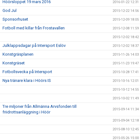
Höörsloppet 19 mars 2016
2016-01-22 12:31
God Jul
2015-12-22 14:56
Sponsorhuset
2015-12-09 18:05
Fotboll med killar från Frostavallen
2015-12-08 11:59
2015-12-02 18:42
Julklappsdagar på Intersport Eslöv
2015-12-02 18:37
Konstgräsplanen
2015-11-26 14:03
Konstgräset
2015-11-23 19:47
Fotbollsvecka på Intersport
2015-10-28 17:41
Nya tränare klara i Höörs IS
2015-10-16 12:01
2015-10-12 14:55
2015-10-02 11:49
Tre miljoner från Allmänna Arvsfonden till
2015-09-14 11:34
friidrottsanläggning i Höör
2015-09-04 12:18
2015-08-10 12:45
2015-05-26 15:00