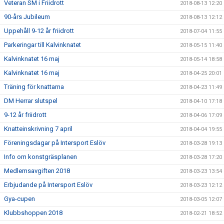
Veteran SM i Friidrott
2018-08-13 12:20
90-års Jubileum
2018-08-13 12:12
Uppehåll 9-12 år friidrott
2018-07-04 11:55
Parkeringar till Kalvinknatet
2018-05-15 11:40
Kalvinknatet 16 maj
2018-05-14 18:58
Kalvinknatet 16 maj
2018-04-25 20:01
Träning för knattarna
2018-04-23 11:49
DM Herrar slutspel
2018-04-10 17:18
9-12 år friidrott
2018-04-06 17:09
Knatteinskrivning 7 april
2018-04-04 19:55
Föreningsdagar på Intersport Eslöv
2018-03-28 19:13
Info om konstgräsplanen
2018-03-28 17:20
Medlemsavgiften 2018
2018-03-23 13:54
Erbjudande på Intersport Eslöv
2018-03-23 12:12
Gya-cupen
2018-03-05 12:07
Klubbshoppen 2018
2018-02-21 18:52