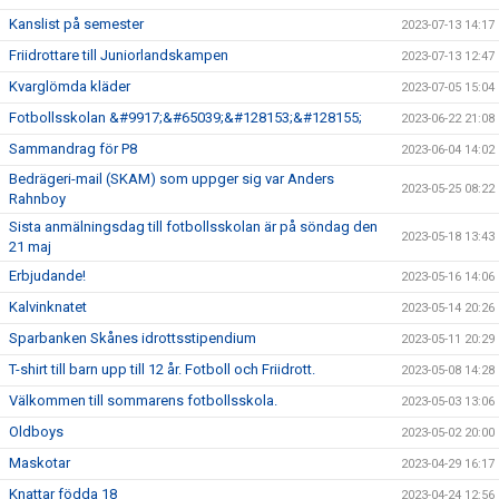
Kanslist på semester
2023-07-13 14:17
Friidrottare till Juniorlandskampen
2023-07-13 12:47
Kvarglömda kläder
2023-07-05 15:04
Fotbollsskolan &#9917;&#65039;&#128153;&#128155;
2023-06-22 21:08
Sammandrag för P8
2023-06-04 14:02
Bedrägeri-mail (SKAM) som uppger sig var Anders
2023-05-25 08:22
Rahnboy
Sista anmälningsdag till fotbollsskolan är på söndag den
2023-05-18 13:43
21 maj
Erbjudande!
2023-05-16 14:06
Kalvinknatet
2023-05-14 20:26
Sparbanken Skånes idrottsstipendium
2023-05-11 20:29
T-shirt till barn upp till 12 år. Fotboll och Friidrott.
2023-05-08 14:28
Välkommen till sommarens fotbollsskola.
2023-05-03 13:06
Oldboys
2023-05-02 20:00
Maskotar
2023-04-29 16:17
Knattar födda 18
2023-04-24 12:56