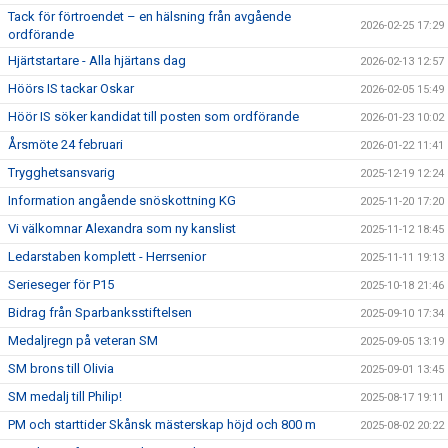
Tack för förtroendet – en hälsning från avgående
2026-02-25 17:29
ordförande
Hjärtstartare - Alla hjärtans dag
2026-02-13 12:57
Höörs IS tackar Oskar
2026-02-05 15:49
Höör IS söker kandidat till posten som ordförande
2026-01-23 10:02
Årsmöte 24 februari
2026-01-22 11:41
Trygghetsansvarig
2025-12-19 12:24
Information angående snöskottning KG
2025-11-20 17:20
Vi välkomnar Alexandra som ny kanslist
2025-11-12 18:45
Ledarstaben komplett - Herrsenior
2025-11-11 19:13
Serieseger för P15
2025-10-18 21:46
Bidrag från Sparbanksstiftelsen
2025-09-10 17:34
Medaljregn på veteran SM
2025-09-05 13:19
SM brons till Olivia
2025-09-01 13:45
SM medalj till Philip!
2025-08-17 19:11
PM och starttider Skånsk mästerskap höjd och 800 m
2025-08-02 20:22