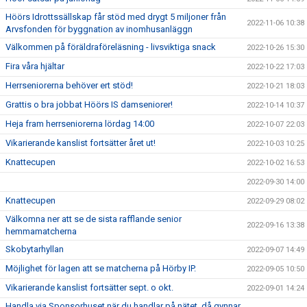
Höörs Idrottssällskap får stöd med drygt 5 miljoner från
2022-11-06 10:38
Arvsfonden för byggnation av inomhusanläggn
Välkommen på föräldraföreläsning - livsviktiga snack
2022-10-26 15:30
Fira våra hjältar
2022-10-22 17:03
Herrseniorerna behöver ert stöd!
2022-10-21 18:03
Grattis o bra jobbat Höörs IS damseniorer!
2022-10-14 10:37
Heja fram herrseniorerna lördag 14:00
2022-10-07 22:03
Vikarierande kanslist fortsätter året ut!
2022-10-03 10:25
Knattecupen
2022-10-02 16:53
2022-09-30 14:00
Knattecupen
2022-09-29 08:02
Välkomna ner att se de sista rafflande senior
2022-09-16 13:38
hemmamatcherna
Skobytarhyllan
2022-09-07 14:49
Möjlighet för lagen att se matcherna på Hörby IP.
2022-09-05 10:50
Vikarierande kanslist fortsätter sept. o okt.
2022-09-01 14:24
Handla via Sponsorhuset när du handlar på nätet, då gynnar