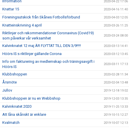
Information
2020-04-22 17:06
Knattar 15
2020-04-16 11:40
Föreningsutskick från Skånes Fotbollsförbund
2020-04-03 12:05
Knatteinskrivning 4 april
2020-03-26 11:25
Riktlinjer och rekommendationer Coronavirus (Covid19)
2020-03-24 08:00
som påverkar vår verksamhet
Kalvinknatet 12 maj ÄR FLYTTAT TILL DEN 3/9!!!!!
2020-03-13 14:41
Höörs IS:s riktlinjer gällande Corona
2020-03-12 13:45
Info om fakturering av medlemskap och träningsavgift i
2020-03-11 17:13
Höörs IS
Klubbshoppen
2020-02-28 11:34
Årsmöte
2020-02-04 13:48
Jullov
2019-12-18 19:02
Klubbshoppen är nu en Webbshop
2019-12-03 13:35
Kalvinknatet 2020
2019-11-25 13:33
Att låna skånskt är enklare
2019-10-15 12:27
Kvalmatch
2019-10-07 12:13