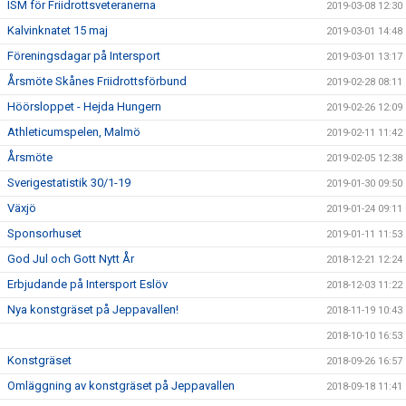
ISM för Friidrottsveteranerna
2019-03-08 12:30
Kalvinknatet 15 maj
2019-03-01 14:48
Föreningsdagar på Intersport
2019-03-01 13:17
Årsmöte Skånes Friidrottsförbund
2019-02-28 08:11
Höörsloppet - Hejda Hungern
2019-02-26 12:09
Athleticumspelen, Malmö
2019-02-11 11:42
Årsmöte
2019-02-05 12:38
Sverigestatistik 30/1-19
2019-01-30 09:50
Växjö
2019-01-24 09:11
Sponsorhuset
2019-01-11 11:53
God Jul och Gott Nytt År
2018-12-21 12:24
Erbjudande på Intersport Eslöv
2018-12-03 11:22
Nya konstgräset på Jeppavallen!
2018-11-19 10:43
2018-10-10 16:53
Konstgräset
2018-09-26 16:57
Omläggning av konstgräset på Jeppavallen
2018-09-18 11:41