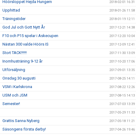
Höörsloppet Hejda Hungern
2018-02-01 16:31
Upphittad
2018-01-26 11:58
Träningstider
2018-01-19 12:11
God Jul och Gott Nytt År
2017-12-21 14:38
F10 och P15 spelar i Askecupen
2017-12-20 10:04
Nästan 300 valde Höörs IS
2017-12-09 12:41
Stort TACK!!!!!!
2017-11-30 13:09
Inomhusträning 9-12 år
2017-10-20 17:06
Utförsäljning
2017-09-01 13:35
Onsdag 30 augusti
2017-08-25 14:11
VSM i Karlskrona
2017-08-22 12:26
USM och JSM
2017-08-15 14:13
Semester!
2017-07-03 13:39
2017-05-29 11:33
Grattis Sanna Nyberg
2017-05-18 11:21
Säsongens första derby!
2017-04-26 19:46