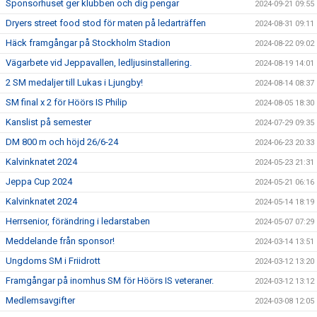
Sponsorhuset ger klubben och dig pengar
2024-09-21 09:55
Dryers street food stod för maten på ledarträffen
2024-08-31 09:11
Häck framgångar på Stockholm Stadion
2024-08-22 09:02
Vägarbete vid Jeppavallen, ledljusinstallering.
2024-08-19 14:01
2 SM medaljer till Lukas i Ljungby!
2024-08-14 08:37
SM final x 2 för Höörs IS Philip
2024-08-05 18:30
Kanslist på semester
2024-07-29 09:35
DM 800 m och höjd 26/6-24
2024-06-23 20:33
Kalvinknatet 2024
2024-05-23 21:31
Jeppa Cup 2024
2024-05-21 06:16
Kalvinknatet 2024
2024-05-14 18:19
Herrsenior, förändring i ledarstaben
2024-05-07 07:29
Meddelande från sponsor!
2024-03-14 13:51
Ungdoms SM i Friidrott
2024-03-12 13:20
Framgångar på inomhus SM för Höörs IS veteraner.
2024-03-12 13:12
Medlemsavgifter
2024-03-08 12:05