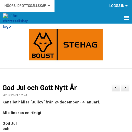
HÖÖRS IDROTTSSÄLLSKAP
LOGGA IN
HEM
NYHETER
KONTAKT
HÖÖRS IS STADGAR
HÖÖRS IS POLICY OCH RIKTLINJER
God Jul och Gott Nytt År
<
>
KLUBBSHOP
2018-12-21 12:24
Kansliet håller "Jullov" från 24 december - 4 januari.
KALENDER
Alla önskas en riktigt
MATCHER
God Jul
och
OM KLUBBEN