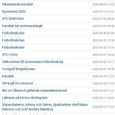
Vikarierande kanslist
2022-08-04 13:22
Sponsorer 2022
2022-07-15 15:26
STC GYM Höör
2022-07-02 08:26
Kansliet har sommarstängt!
2022-07-01 08:58
Fotbollsskolan
2022-06-30 21:04
Fotbollsskolan
2022-06-30 12:28
Fotbollsskolan
2022-06-29 15:14
STC i Höör
2022-06-07 14:04
Välkommen till sommarens fotbollsskola
2022-05-26 12:17
Footgolf Bosjökloster
2022-05-25 18:38
Kansliet
2022-05-24 12:24
VIP-kväll för Höörs IS
2022-05-18 17:33
Ber om tålamod gällande materielleveranser
2022-05-18 11:51
Läktaren på Höörs Idrottsplats
2022-05-17 14:00
Stipendiaterna Johnny och Selma. Sparbanken chef Maria
2022-05-16 11:27
Pehrson och ordf Anders Rahnboy