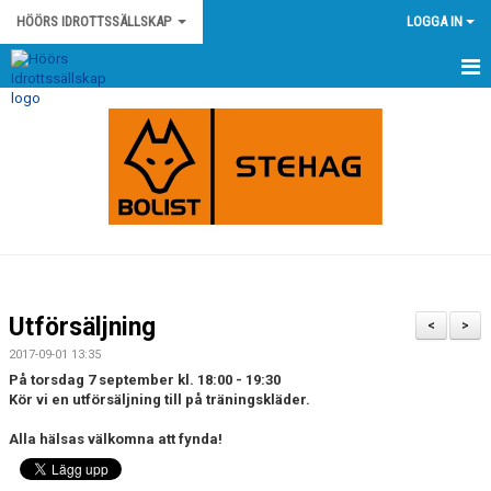
HÖÖRS IDROTTSSÄLLSKAP
LOGGA IN
HEM
NYHETER
KONTAKT
HÖÖRS IS STADGAR
HÖÖRS IS POLICY OCH RIKTLINJER
Utförsäljning
<
>
KLUBBSHOP
2017-09-01 13:35
På torsdag 7 september kl. 18:00 - 19:30
KALENDER
Kör vi en utförsäljning till på träningskläder.
Alla hälsas välkomna att fynda!
MATCHER
OM KLUBBEN