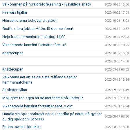
Välkommen på föräldraföreläsning - livsviktiga snack
2022-10-26 15:30
Fira våra hjältar
2022-10-22 17:03
Herrseniorerna behöver ert stöd!
2022-10-21 18:03
Grattis o bra jobbat Höörs IS damseniorer!
2022-10-14 10:37
Heja fram herrseniorerna lördag 14:00
2022-10-07 22:03
Vikarierande kanslist fortsätter året ut!
2022-10-03 10:25
Knattecupen
2022-10-02 16:53
2022-09-30 14:00
Knattecupen
2022-09-29 08:02
Välkomna ner att se de sista rafflande senior
2022-09-16 13:38
hemmamatcherna
Skobytarhyllan
2022-09-07 14:49
Möjlighet för lagen att se matcherna på Hörby IP.
2022-09-05 10:50
Vikarierande kanslist fortsätter sept. o okt.
2022-09-01 14:24
Handla via Sponsorhuset när du handlar på nätet, då gynnar
2022-08-17 08:30
du dig själv och Höörs IS
Endast swish i kiosken
2022-08-05 13:00