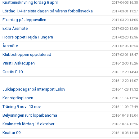
Knatteinskrivning lördag 8 april
2017-04-03 16:35
Lördag 1/4 är sista dagen på vårens fotbollsvecka
2017-03-31 11:27
Fixardag på Jeppavallen
2017-03-20 14:05
Extra Årsmöte
2017-03-20 12:00
Höörsloppet Hejda Hungern
2017-02-20 12:36
Årsmöte
2017-02-06 16:54
Klubbshoppen uppdaterad
2017-02-01 18:47
Vinst i Askecupen
2016-12-30 15:26
Grattis F 10
2016-12-29 14:43
2016-12-20 14:07
Julklappsdagar på Intersport Eslöv
2016-11-28 11:32
Konstgräsplanen
2016-11-14 11:24
Träning 9 nov--13 nov
2016-11-09 07:49
Belysningen runt löparbanorna
2016-10-18 15:04
Kvalmatch lördag 15 oktober
2016-10-14 13:26
Knattar 09
2016-10-03 11:40