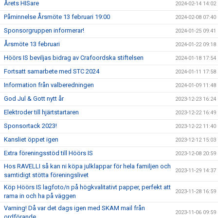
Årets HISare
2024-02-14 14:02
Påminnelse Årsmöte 13 februari 19:00
2024-02-08 07:40
Sponsorgruppen informerar!
2024-01-25 09:41
Årsmöte 13 februari
2024-01-22 09:18
Höörs IS beviljas bidrag av Crafoordska stiftelsen
2024-01-18 17:54
Fortsatt samarbete med STC 2024
2024-01-11 17:58
Information från valberedningen
2024-01-09 11:48
God Jul & Gott nytt år
2023-12-23 16:24
Elektroder till hjärtstartaren
2023-12-22 16:49
Sponsortack 2023!
2023-12-22 11:40
Kansliet öppet igen
2023-12-12 15:03
Extra föreningsstöd till Höörs IS
2023-12-08 20:59
Hos RAVELLI så kan ni köpa julklappar för hela familjen och
2023-11-29 14:37
samtidigt stötta föreningslivet
Köp Höörs IS lagfoto/n på högkvalitativt papper, perfekt att
2023-11-28 16:59
rama in och ha på väggen
Varning! Då var det dags igen med SKAM mail från
2023-11-06 09:59
ordförande