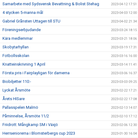
Samarbete med Sydsvensk Bevattning & Bolist Stehag
2023-04-12 17:51
4 stycken 5-manna mål
2023-04-03 12:00
Gabriel Grånsten Uttagen till STU
2023-04-02 21:34
Föreningserbjudande
2023-03-24 18:15
Kära medlemmar
2023-03-21 18:06
Skobytarhyllan
2023-03-19 17:31
Fotbollsskolan
2023-03-16 16:00
Knatteinskrivning 1 April
2023-03-14 11:41
Första pris i Fairplayligan för damerna
2023-03-06 16:37
Biobiljetter 110:-
2023-03-03 09:25
Lyckat Årsmöte
2023-02-22 17:21
Årets HISare
2023-02-22 17:08
Pallasspelen Malmö
2023-02-13 14:07
Påminnelse, Årsmöte 11/2
2023-02-10 17:12
Friidrott: Mångkamp SM i Växjö
2023-02-06 12:30
Herrseniorerna i Blomsterbergs cup 2023
2023-01-30 16:04