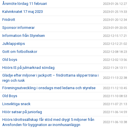
Årsmöte lördag 11 februari
2023-01-26 12:27
Kalvinknatet 17 maj 2023
2023-01-25 19:33
Friidrott
2023-01-20 12:34
Sponsor informerar
2023-01-09 20:05
Information från Styrelsen
2022-12-15 17:21
Julklappstips
2022-12-12 21:02
Gott om fotbollsskor
2022-12-08 18:23
Old boys
2022-12-02 13:56
Höörs IS på julmarknad söndag
2022-11-24 13:11
Glädje efter miljoner i jackpott – friidrottarna slipper träna i
2022-11-13 22:38
regn och rusk
Föreningsutveckling i onsdags med ledarna och styrelse
2022-11-12 10:45
Old Boys
2022-11-10 08:53
Livsviktiga snack
2022-11-07 21:13
Höör satsar på juniorlag
2022-11-06 14:59
Höörs Idrottssällskap får stöd med drygt 5 miljoner från
2022-11-06 10:38
Arvsfonden för byggnation av inomhusanläggn