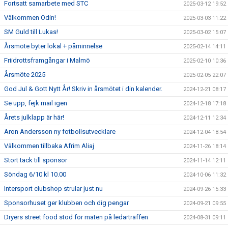
Fortsatt samarbete med STC
2025-03-12 19:52
Välkommen Odin!
2025-03-03 11:22
SM Guld till Lukas!
2025-03-02 15:07
Årsmöte byter lokal + påminnelse
2025-02-14 14:11
Friidrottsframgångar i Malmö
2025-02-10 10:36
Årsmöte 2025
2025-02-05 22:07
God Jul & Gott Nytt År! Skriv in årsmötet i din kalender.
2024-12-21 08:17
Se upp, fejk mail igen
2024-12-18 17:18
Årets julklapp är här!
2024-12-11 12:34
Aron Andersson ny fotbollsutvecklare
2024-12-04 18:54
Välkommen tillbaka Afrim Aliaj
2024-11-26 18:14
Stort tack till sponsor
2024-11-14 12:11
Söndag 6/10 kl 10.00
2024-10-06 11:32
Intersport clubshop strular just nu
2024-09-26 15:33
Sponsorhuset ger klubben och dig pengar
2024-09-21 09:55
Dryers street food stod för maten på ledarträffen
2024-08-31 09:11