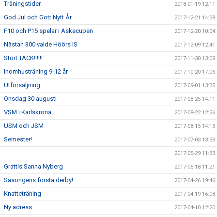
Träningstider
2018-01-19 12:11
God Jul och Gott Nytt År
2017-12-21 14:38
F10 och P15 spelar i Askecupen
2017-12-20 10:04
Nästan 300 valde Höörs IS
2017-12-09 12:41
Stort TACK!!!!!!
2017-11-30 13:09
Inomhusträning 9-12 år
2017-10-20 17:06
Utförsäljning
2017-09-01 13:35
Onsdag 30 augusti
2017-08-25 14:11
VSM i Karlskrona
2017-08-22 12:26
USM och JSM
2017-08-15 14:13
Semester!
2017-07-03 13:39
2017-05-29 11:33
Grattis Sanna Nyberg
2017-05-18 11:21
Säsongens första derby!
2017-04-26 19:46
Knatteträning
2017-04-19 16:08
Ny adress
2017-04-10 12:20