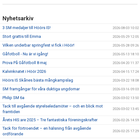
DOKUMENT
Nyhetsarkiv
SPONSRING
3 SM medaljer till Höörs IS!
2026-08-03 10:02
Stort grattis till Emma
2026-05-29 12:05
IDROTTSFÖRSÄKRING
Vilken underbar springfest vi fick i Höör!
2026-05-28 09:26
MEDLEMSKAP
Gåfotboll - Nu är vi igång!
2026-05-13 18:10
Prova På Gåfotboll 8 maj
2026-04-20 11:37
ANTIDOPING
Kalvinknatet i Höör 2026
2026-04-15 17:24
MEDLEMS- & TRÄNINGSAVGIFTER
Höörs IS Skånes bästa mångkampslag
2026-03-22 18:08
SM framgångar för våra duktiga ungdomar
2026-03-16 09:03
FRITIDSKORTET
Philip SM 6a
2026-03-02 13:50
Tack till avgående styrelseledamöter – och en blick mot
TRÄNINGSTIDER
2026-03-02 13:45
framtiden
Årets HIS:are 2025 – Tre fantastiska föreningskrafter
2026-02-26 14:59
Tack för förtroendet – en hälsning från avgående
2026-02-25 17:29
ordförande