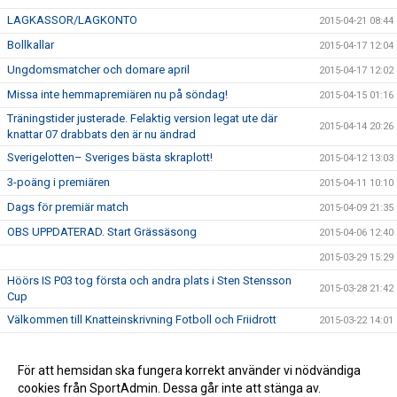
LAGKASSOR/LAGKONTO
2015-04-21 08:44
Bollkallar
2015-04-17 12:04
Ungdomsmatcher och domare april
2015-04-17 12:02
Missa inte hemmapremiären nu på söndag!
2015-04-15 01:16
Träningstider justerade. Felaktig version legat ute där
2015-04-14 20:26
knattar 07 drabbats den är nu ändrad
Sverigelotten– Sveriges bästa skraplott!
2015-04-12 13:03
3-poäng i premiären
2015-04-11 10:10
Dags för premiär match
2015-04-09 21:35
OBS UPPDATERAD. Start Grässäsong
2015-04-06 12:40
2015-03-29 15:29
Höörs IS P03 tog första och andra plats i Sten Stensson
2015-03-28 21:42
Cup
Välkommen till Knatteinskrivning Fotboll och Friidrott
2015-03-22 14:01
Första segern för året
2015-03-22 13:43
DM lottningen avklarad
För att hemsidan ska fungera korrekt använder vi nödvändiga
2015-03-21 08:31
cookies från SportAdmin. Dessa går inte att stänga av.
Vinterserien
2015-02-02 11:19