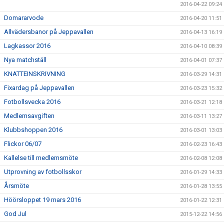
2016-04-22 09:24
Domararvode
2016-04-20 11:51
Allvädersbanor på Jeppavallen
2016-04-13 16:19
Lagkassor 2016
2016-04-10 08:39
Nya matchställ
2016-04-01 07:37
KNATTEINSKRIVNING
2016-03-29 14:31
Fixardag på Jeppavallen
2016-03-23 15:32
Fotbollsvecka 2016
2016-03-21 12:18
Medlemsavgiften
2016-03-11 13:27
Klubbshoppen 2016
2016-03-01 13:03
Flickor 06/07
2016-02-23 16:43
Kallelse till medlemsmöte
2016-02-08 12:08
Utprovning av fotbollsskor
2016-01-29 14:33
Årsmöte
2016-01-28 13:55
Höörsloppet 19 mars 2016
2016-01-22 12:31
God Jul
2015-12-22 14:56