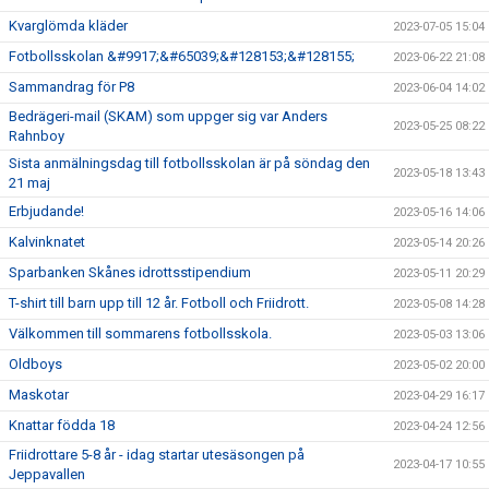
Kvarglömda kläder
2023-07-05 15:04
Fotbollsskolan &#9917;&#65039;&#128153;&#128155;
2023-06-22 21:08
Sammandrag för P8
2023-06-04 14:02
Bedrägeri-mail (SKAM) som uppger sig var Anders
2023-05-25 08:22
Rahnboy
Sista anmälningsdag till fotbollsskolan är på söndag den
2023-05-18 13:43
21 maj
Erbjudande!
2023-05-16 14:06
Kalvinknatet
2023-05-14 20:26
Sparbanken Skånes idrottsstipendium
2023-05-11 20:29
T-shirt till barn upp till 12 år. Fotboll och Friidrott.
2023-05-08 14:28
Välkommen till sommarens fotbollsskola.
2023-05-03 13:06
Oldboys
2023-05-02 20:00
Maskotar
2023-04-29 16:17
Knattar födda 18
2023-04-24 12:56
Friidrottare 5-8 år - idag startar utesäsongen på
2023-04-17 10:55
Jeppavallen