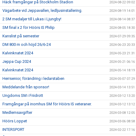
Häck framgångar på Stockholm Stadion
2024-08-22 09:02
Vägarbete vid Jeppavallen, ledljusinstallering.
2024-08-19 14:01
2 SM medaljer till Lukas i Ljungby!
2024-08-14 08:37
SM final x 2 för Höörs IS Philip
2024-08-05 18:30
Kanslist på semester
2024-07-29 09:35
DM 800 m och höjd 26/6-24
2024-06-23 20:33
Kalvinknatet 2024
2024-05-23 21:31
Jeppa Cup 2024
2024-05-21 06:16
Kalvinknatet 2024
2024-05-14 18:19
Herrsenior, förändring i ledarstaben
2024-05-07 07:29
Meddelande från sponsor!
2024-03-14 13:51
Ungdoms SM i Friidrott
2024-03-12 13:20
Framgångar på inomhus SM för Höörs IS veteraner.
2024-03-12 13:12
Medlemsavgifter
2024-03-08 12:05
Höörs Loppet
2024-03-06 08:58
INTERSPORT
2024-02-22 17:16