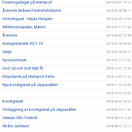
Föreningsdagar på Intersport
2019-03-01 13:17
Årsmöte Skånes Friidrottsförbund
2019-02-28 08:11
Höörsloppet - Hejda Hungern
2019-02-26 12:09
Athleticumspelen, Malmö
2019-02-11 11:42
Årsmöte
2019-02-05 12:38
Sverigestatistik 30/1-19
2019-01-30 09:50
Växjö
2019-01-24 09:11
Sponsorhuset
2019-01-11 11:53
God Jul och Gott Nytt År
2018-12-21 12:24
Erbjudande på Intersport Eslöv
2018-12-03 11:22
Nya konstgräset på Jeppavallen!
2018-11-19 10:43
2018-10-10 16:53
Konstgräset
2018-09-26 16:57
Omläggning av konstgräset på Jeppavallen
2018-09-18 11:41
Veteran SM i Friidrott
2018-08-13 12:20
90-års Jubileum
2018-08-13 12:12