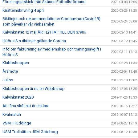
Föreningsutskick från Skånes Fotbollsförbund
2020-04-03 12:05
Knatteinskrivning 4 april
2020-03-26 11:25
Riktlinjer och rekommendationer Coronavirus (Covid19)
2020-03-24 08:00
som påverkar vår verksamhet
Kalvinknatet 12 maj ÄR FLYTTAT TILL DEN 3/9!!!!!
2020-03-13 14:41
Höörs IS:s riktlinjer gällande Corona
2020-03-12 13:45
Info om fakturering av medlemskap och träningsavgift i
2020-03-11 17:13
Höörs IS
Klubbshoppen
2020-02-28 11:34
Årsmöte
2020-02-04 13:48
Jullov
2019-12-18 19:02
Klubbshoppen är nu en Webbshop
2019-12-03 13:35
Kalvinknatet 2020
2019-11-25 13:33
Att låna skånskt är enklare
2019-10-15 12:27
Kvalmatch
2019-10-07 12:13
VSM i Huddinge
2019-08-27 12:19
USM Trollhättan JSM Göteborg
2019-08-12 10:30