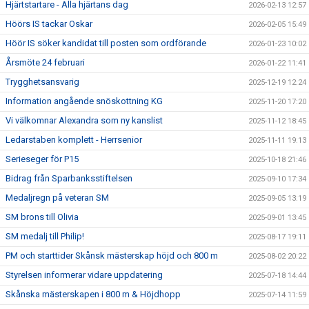
Hjärtstartare - Alla hjärtans dag
2026-02-13 12:57
Höörs IS tackar Oskar
2026-02-05 15:49
Höör IS söker kandidat till posten som ordförande
2026-01-23 10:02
Årsmöte 24 februari
2026-01-22 11:41
Trygghetsansvarig
2025-12-19 12:24
Information angående snöskottning KG
2025-11-20 17:20
Vi välkomnar Alexandra som ny kanslist
2025-11-12 18:45
Ledarstaben komplett - Herrsenior
2025-11-11 19:13
Serieseger för P15
2025-10-18 21:46
Bidrag från Sparbanksstiftelsen
2025-09-10 17:34
Medaljregn på veteran SM
2025-09-05 13:19
SM brons till Olivia
2025-09-01 13:45
SM medalj till Philip!
2025-08-17 19:11
PM och starttider Skånsk mästerskap höjd och 800 m
2025-08-02 20:22
Styrelsen informerar vidare uppdatering
2025-07-18 14:44
Skånska mästerskapen i 800 m & Höjdhopp
2025-07-14 11:59