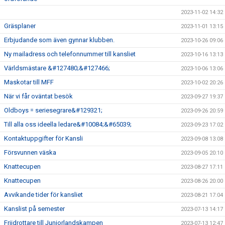
2023-11-02 14:32
Gräsplaner
2023-11-01 13:15
Erbjudande som även gynnar klubben.
2023-10-26 09:06
Ny mailadress och telefonnummer till kansliet
2023-10-16 13:13
Världsmästare &#127480;&#127466;
2023-10-06 13:06
Maskotar till MFF
2023-10-02 20:26
När vi får oväntat besök
2023-09-27 19:37
Oldboys = seriesegrare&#129321;
2023-09-26 20:59
Till alla oss ideella ledare&#10084;&#65039;
2023-09-23 17:02
Kontaktuppgifter för Kansli
2023-09-08 13:08
Försvunnen väska
2023-09-05 20:10
Knattecupen
2023-08-27 17:11
Knattecupen
2023-08-26 20:00
Avvikande tider för kansliet
2023-08-21 17:04
Kanslist på semester
2023-07-13 14:17
Friidrottare till Juniorlandskampen
2023-07-13 12:47