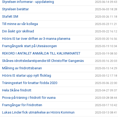
Styrelsen informerar - uppdatering
2025-06-14 09:43
Styrelsen berättar
2025-06-03 18:28
Stafett SM
2025-05-26 11:18
Till minne av vår kollega
2025-05-23 11:21
Din åsikt gör skillnad
2025-05-22 16:12
Höörs IS tar över driften av 3-manna planerna
2025-05-20 16:56
Framgångsrik start på Utesäsongen
2025-05-19 10:34
REKORD I ANTALET ANMÄLDA TILL KALVINKNATET
2025-05-19 08:50
Skånes idrottsledarstipendie till Christoffer Gangenäs
2025-05-16 20:03
Målning av friidrottsbanan
2025-05-15 14:29
Höörs IS startar upp nytt flicklag
2025-05-12 17:18
Träningsstart för knattar födda 2020
2025-05-06 22:00
Hela Skåne friidrott
2025-04-27 09:37
Prova-på-träning i friidrott för vuxna
2025-03-28 08:44
Framgångar för Friidrotten
2025-03-17 10:42
Lukas Linder fick utmärkelse av Höörs Kommun
2025-03-13 08:41