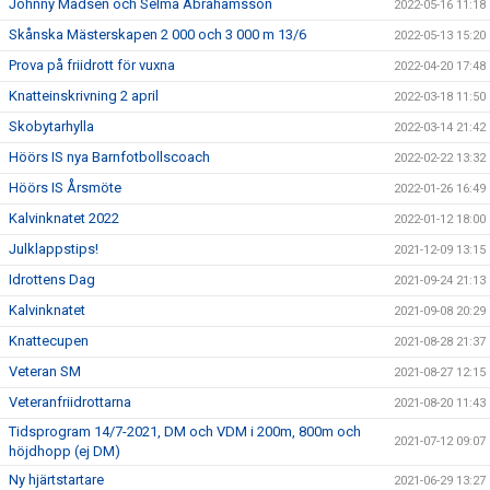
Johnny Madsen och Selma Abrahamsson
2022-05-16 11:18
Skånska Mästerskapen 2 000 och 3 000 m 13/6
2022-05-13 15:20
Prova på friidrott för vuxna
2022-04-20 17:48
Knatteinskrivning 2 april
2022-03-18 11:50
Skobytarhylla
2022-03-14 21:42
Höörs IS nya Barnfotbollscoach
2022-02-22 13:32
Höörs IS Årsmöte
2022-01-26 16:49
Kalvinknatet 2022
2022-01-12 18:00
Julklappstips!
2021-12-09 13:15
Idrottens Dag
2021-09-24 21:13
Kalvinknatet
2021-09-08 20:29
Knattecupen
2021-08-28 21:37
Veteran SM
2021-08-27 12:15
Veteranfriidrottarna
2021-08-20 11:43
Tidsprogram 14/7-2021, DM och VDM i 200m, 800m och
2021-07-12 09:07
höjdhopp (ej DM)
Ny hjärtstartare
2021-06-29 13:27