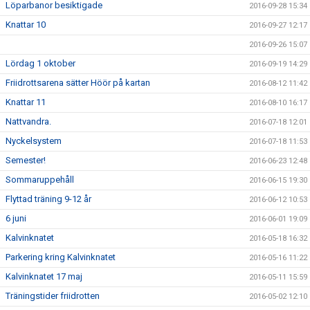
Löparbanor besiktigade
2016-09-28 15:34
Knattar 10
2016-09-27 12:17
2016-09-26 15:07
Lördag 1 oktober
2016-09-19 14:29
Friidrottsarena sätter Höör på kartan
2016-08-12 11:42
Knattar 11
2016-08-10 16:17
Nattvandra.
2016-07-18 12:01
Nyckelsystem
2016-07-18 11:53
Semester!
2016-06-23 12:48
Sommaruppehåll
2016-06-15 19:30
Flyttad träning 9-12 år
2016-06-12 10:53
6 juni
2016-06-01 19:09
Kalvinknatet
2016-05-18 16:32
Parkering kring Kalvinknatet
2016-05-16 11:22
Kalvinknatet 17 maj
2016-05-11 15:59
Träningstider friidrotten
2016-05-02 12:10