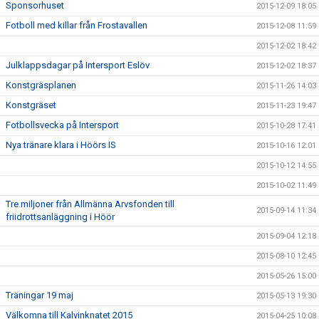
Sponsorhuset
2015-12-09 18:05
Fotboll med killar från Frostavallen
2015-12-08 11:59
2015-12-02 18:42
Julklappsdagar på Intersport Eslöv
2015-12-02 18:37
Konstgräsplanen
2015-11-26 14:03
Konstgräset
2015-11-23 19:47
Fotbollsvecka på Intersport
2015-10-28 17:41
Nya tränare klara i Höörs IS
2015-10-16 12:01
2015-10-12 14:55
2015-10-02 11:49
Tre miljoner från Allmänna Arvsfonden till
2015-09-14 11:34
friidrottsanläggning i Höör
2015-09-04 12:18
2015-08-10 12:45
2015-05-26 15:00
Träningar 19 maj
2015-05-13 19:30
Välkomna till Kalvinknatet 2015
2015-04-25 10:08