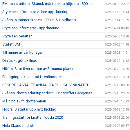
PM och starttider Skånsk mästerskap höjd och 800 m
2025-08-02 20:22
Styrelsen informerar vidare uppdatering
2025-07-18 14:44
Skånska mästerskapen i 800 m & Höjdhopp
2025-07-14 11:59
Styrelsen informerar - uppdatering
2025-06-14 09:43
Styrelsen berättar
2025-06-03 18:28
Stafett SM
2025-05-26 11:18
Till minne av vår kollega
2025-05-23 11:21
Din åsikt gör skillnad
2025-05-22 16:12
Höörs IS tar över driften av 3-manna planerna
2025-05-20 16:56
Framgångsrik start på Utesäsongen
2025-05-19 10:34
REKORD I ANTALET ANMÄLDA TILL KALVINKNATET
2025-05-19 08:50
Skånes idrottsledarstipendie till Christoffer Gangenäs
2025-05-16 20:03
Målning av friidrottsbanan
2025-05-15 14:29
Höörs IS startar upp nytt flicklag
2025-05-12 17:18
Träningsstart för knattar födda 2020
2025-05-06 22:00
Hela Skåne friidrott
2025-04-27 09:37