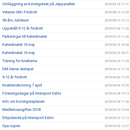
Omläggning av konstgräset på Jeppavallen
2018-09-18 11:41
Veteran SM i Friidrott
2018-08-13 12:20
90-års Jubileum
2018-08-13 12:12
Uppehåll 9-12 år friidrott
2018-07-04 11:55
Parkeringar till Kalvinknatet
2018-05-15 11:40
Kalvinknatet 16 maj
2018-05-14 18:58
Kalvinknatet 16 maj
2018-04-25 20:01
Träning för knattarna
2018-04-23 11:49
DM Herrar slutspel
2018-04-10 17:18
9-12 år friidrott
2018-04-06 17:09
Knatteinskrivning 7 april
2018-04-04 19:55
Föreningsdagar på Intersport Eslöv
2018-03-28 19:13
Info om konstgräsplanen
2018-03-28 17:20
Medlemsavgiften 2018
2018-03-23 13:54
Erbjudande på Intersport Eslöv
2018-03-23 12:12
Gya-cupen
2018-03-05 12:07