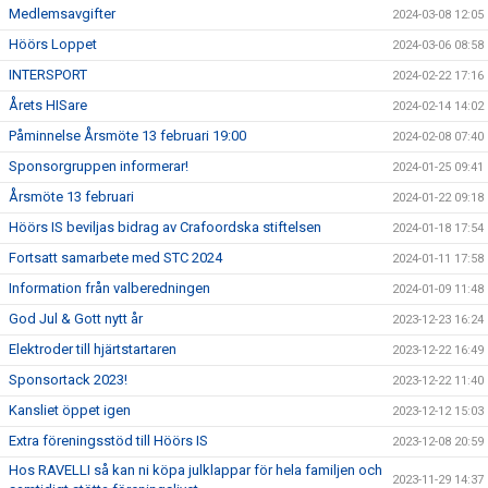
Medlemsavgifter
2024-03-08 12:05
Höörs Loppet
2024-03-06 08:58
INTERSPORT
2024-02-22 17:16
Årets HISare
2024-02-14 14:02
Påminnelse Årsmöte 13 februari 19:00
2024-02-08 07:40
Sponsorgruppen informerar!
2024-01-25 09:41
Årsmöte 13 februari
2024-01-22 09:18
Höörs IS beviljas bidrag av Crafoordska stiftelsen
2024-01-18 17:54
Fortsatt samarbete med STC 2024
2024-01-11 17:58
Information från valberedningen
2024-01-09 11:48
God Jul & Gott nytt år
2023-12-23 16:24
Elektroder till hjärtstartaren
2023-12-22 16:49
Sponsortack 2023!
2023-12-22 11:40
Kansliet öppet igen
2023-12-12 15:03
Extra föreningsstöd till Höörs IS
2023-12-08 20:59
Hos RAVELLI så kan ni köpa julklappar för hela familjen och
2023-11-29 14:37