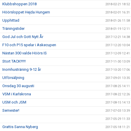
Klubbshoppen 2018
2018-02-21 18:52
Höörsloppet Hejda Hungern
2018-02-01 16:31
Upphittad
2018-01-26 11:58
Träningstider
2018-01-19 12:11
God Jul och Gott Nytt År
2017-12-21 14:38
F10 och P15 spelar i Askecupen
2017-12-20 10:04
Nästan 300 valde Höörs IS
2017-12-09 12:41
Stort TACK!!!!!!
2017-11-30 13:09
Inomhusträning 9-12 år
2017-10-20 17:06
Utförsäljning
2017-09-01 13:35
Onsdag 30 augusti
2017-08-25 14:11
VSM i Karlskrona
2017-08-22 12:26
USM och JSM
2017-08-15 14:13
Semester!
2017-07-03 13:39
2017-05-29 11:33
Grattis Sanna Nyberg
2017-05-18 11:21