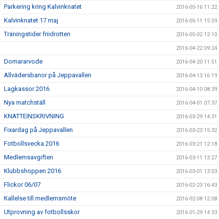
Parkering kring Kalvinknatet
2016-05-16 11:22
Kalvinknatet 17 maj
2016-05-11 15:59
Träningstider friidrotten
2016-05-02 12:10
2016-04-22 09:24
Domararvode
2016-04-20 11:51
Allvädersbanor på Jeppavallen
2016-04-13 16:19
Lagkassor 2016
2016-04-10 08:39
Nya matchställ
2016-04-01 07:37
KNATTEINSKRIVNING
2016-03-29 14:31
Fixardag på Jeppavallen
2016-03-23 15:32
Fotbollsvecka 2016
2016-03-21 12:18
Medlemsavgiften
2016-03-11 13:27
Klubbshoppen 2016
2016-03-01 13:03
Flickor 06/07
2016-02-23 16:43
Kallelse till medlemsmöte
2016-02-08 12:08
Utprovning av fotbollsskor
2016-01-29 14:33