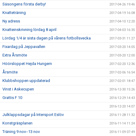
Säsongens första derby!
2017-04-26 19:46
Knatteträning
2017-04-19 16:08
Ny adress
2017-04-10 12:20
Knatteinskrivning lördag 8 april
2017-04-03 16:35
Lördag 1/4 är sista dagen på vårens fotbollsvecka
2017-03-31 11:27
Fixardag på Jeppavallen
2017-03-20 14:05
Extra Årsmöte
2017-03-20 12:00
Höörsloppet Hejda Hungern
2017-02-20 12:36
Årsmöte
2017-02-06 16:54
Klubbshoppen uppdaterad
2017-02-01 18:47
Vinst i Askecupen
2016-12-30 15:26
Grattis F 10
2016-12-29 14:43
2016-12-20 14:07
Julklappsdagar på Intersport Eslöv
2016-11-28 11:32
Konstgräsplanen
2016-11-14 11:24
Träning 9 nov--13 nov
2016-11-09 07:49