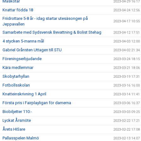
Maskotar
2023-04-29 16:17
Knattar födda 18
2023-04-24 12:56
Friidrottare 5-8 år - idag startar utesäsongen på
2023-04-17 10:55
Jeppavallen
Samarbete med Sydsvensk Bevattning & Bolist Stehag
2023-04-12 17:51
4 stycken 5-manna mål
2023-04-03 12:00
Gabriel Grånsten Uttagen till STU
2023-04-02 21:34
Föreningserbjudande
2023-03-24 18:15
Kära medlemmar
2023-03-21 18:06
Skobytarhyllan
2023-03-19 17:31
Fotbollsskolan
2023-03-16 16:00
Knatteinskrivning 1 April
2023-03-14 11:41
Första pris i Fairplayligan för damerna
2023-03-06 16:37
Biobiljetter 110:-
2023-03-03 09:25
Lyckat Årsmöte
2023-02-22 17:21
Årets HISare
2023-02-22 17:08
Pallasspelen Malmö
2023-02-13 14:07