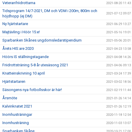
Veteranfriidrottarna
2021-08-20 11:43
Tidsprogram 14/7-2021, DM och VDM i 200m, 800m och
2021-07-12 09:07
höjdhopp (ej DM)
Ny hjärtstartare
2021-06-29 13:27
Majtävling i Höör 15:e!
2021-05-16 19:01
Sparbanken Skånes ungdomsledarstipendium
2021-05-06 20:01
Årets HIS:are 2020
2021-04-23 13:58
Höörs IS ställningstagande
2021-04-08 14:26
Friidrottsträning 5-8 år utesäsong 2021
2021-04-06 09:13
Knatteinskrivning 10 april
2021-03-24 17:39
Hjärtstartaren
2021-03-02 18:56
Säsongens nya fotbollsskor är här!
2021-02-19 11:44
Årsmöte
2021-01-26 14:14
Kalvinknatet 2021
2021-01-26 12:19
Inomhusträningar
2020-11-18 12:54
Inomhusträning
2020-11-03 13:07
Sparbanken Skåne
2020-10-21 17:00