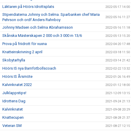
Läktaren på Höörs Idrottsplats
2022-05-17 14:00
Stipendiaterna Johnny och Selma. Sparbanken chef Maria
2022-05-16 11:27
Pehrson och ordf Anders Rahnboy
Johnny Madsen och Selma Abrahamsson
2022-05-16 11:18
Skånska Mästerskapen 2 000 och 3 000 m 13/6
2022-05-13 15:20
Prova på friidrott för vuxna
2022-04-20 17:48
Knatteinskrivning 2 april
2022-03-18 11:50
Skobytarhylla
2022-03-14 21:42
Höörs IS nya Barnfotbollscoach
2022-02-22 13:32
Höörs IS Årsmöte
2022-01-26 16:49
Kalvinknatet 2022
2022-01-12 18:00
Julklappstips!
2021-12-09 13:15
Idrottens Dag
2021-09-24 21:13
Kalvinknatet
2021-09-08 20:29
Knattecupen
2021-08-28 21:37
Veteran SM
2021-08-27 12:15