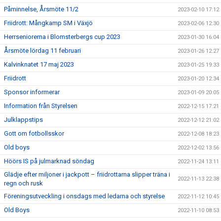
Påminnelse, Årsmöte 11/2
2023-02-10 17:12
Friidrott: Mångkamp SM i Växjö
2023-02-06 12:30
Herrseniorerna i Blomsterbergs cup 2023
2023-01-30 16:04
Årsmöte lördag 11 februari
2023-01-26 12:27
Kalvinknatet 17 maj 2023
2023-01-25 19:33
Friidrott
2023-01-20 12:34
Sponsor informerar
2023-01-09 20:05
Information från Styrelsen
2022-12-15 17:21
Julklappstips
2022-12-12 21:02
Gott om fotbollsskor
2022-12-08 18:23
Old boys
2022-12-02 13:56
Höörs IS på julmarknad söndag
2022-11-24 13:11
Glädje efter miljoner i jackpott – friidrottarna slipper träna i
2022-11-13 22:38
regn och rusk
Föreningsutveckling i onsdags med ledarna och styrelse
2022-11-12 10:45
Old Boys
2022-11-10 08:53