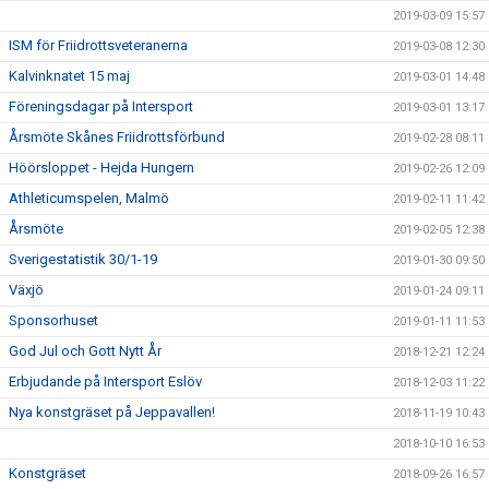
2019-03-09 15:57
ISM för Friidrottsveteranerna
2019-03-08 12:30
Kalvinknatet 15 maj
2019-03-01 14:48
Föreningsdagar på Intersport
2019-03-01 13:17
Årsmöte Skånes Friidrottsförbund
2019-02-28 08:11
Höörsloppet - Hejda Hungern
2019-02-26 12:09
Athleticumspelen, Malmö
2019-02-11 11:42
Årsmöte
2019-02-05 12:38
Sverigestatistik 30/1-19
2019-01-30 09:50
Växjö
2019-01-24 09:11
Sponsorhuset
2019-01-11 11:53
God Jul och Gott Nytt År
2018-12-21 12:24
Erbjudande på Intersport Eslöv
2018-12-03 11:22
Nya konstgräset på Jeppavallen!
2018-11-19 10:43
2018-10-10 16:53
Konstgräset
2018-09-26 16:57