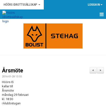
HÖÖRS IDROTTSSÄLLSKAP
LOGGA IN
HEM
NYHETER
KONTAKT
HÖÖRS IS STADGAR
HÖÖRS IS POLICY OCH RIKTLINJER
Årsmöte
<
>
KLUBBSHOP
2016-01-28 13:55
Höörs IS
KALENDER
kallar till
Årsmöte
måndag 29 februari
MATCHER
kl. 18:30
i klubbstugan
OM KLUBBEN