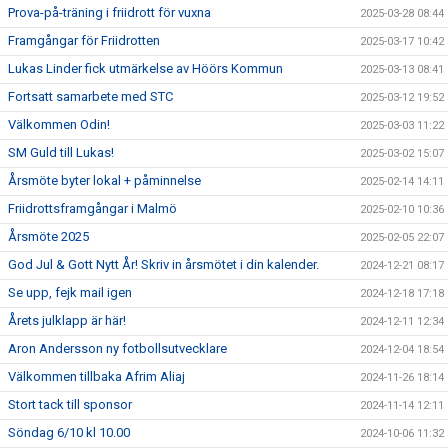
Prova-på-träning i friidrott för vuxna
2025-03-28 08:44
Framgångar för Friidrotten
2025-03-17 10:42
Lukas Linder fick utmärkelse av Höörs Kommun
2025-03-13 08:41
Fortsatt samarbete med STC
2025-03-12 19:52
Välkommen Odin!
2025-03-03 11:22
SM Guld till Lukas!
2025-03-02 15:07
Årsmöte byter lokal + påminnelse
2025-02-14 14:11
Friidrottsframgångar i Malmö
2025-02-10 10:36
Årsmöte 2025
2025-02-05 22:07
God Jul & Gott Nytt År! Skriv in årsmötet i din kalender.
2024-12-21 08:17
Se upp, fejk mail igen
2024-12-18 17:18
Årets julklapp är här!
2024-12-11 12:34
Aron Andersson ny fotbollsutvecklare
2024-12-04 18:54
Välkommen tillbaka Afrim Aliaj
2024-11-26 18:14
Stort tack till sponsor
2024-11-14 12:11
Söndag 6/10 kl 10.00
2024-10-06 11:32