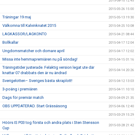
2015-08-10 12:45
2015-05-26 15:00
Träningar 19 maj
2015-05-13 19:30
Välkomna till Kalvinknatet 2015
2015-04-25 10:08
LAGKASSOR/LAGKONTO
2015-04-21 08:44
Bollkallar
2015-04-17 12:04
Ungdomsmatcher och domare april
2015-04-17 12:02
Missa inte hemmapremiären nu på söndag!
2015-04-15 01:16
Träningstider justerade. Felaktig version legat ute där
2015-04-14 20:26
knattar 07 drabbats den är nu ändrad
Sverigelotten– Sveriges bästa skraplott!
2015-04-12 13:03
3-poäng i premiären
2015-04-11 10:10
Dags för premiär match
2015-04-09 21:35
OBS UPPDATERAD. Start Grässäsong
2015-04-06 12:40
2015-03-29 15:29
Höörs IS P03 tog första och andra plats i Sten Stensson
2015-03-28 21:42
Cup