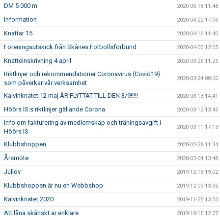
DM 5 000 m
2020-05-18 11:48
Information
2020-04-22 17:06
Knattar 15
2020-04-16 11:40
Föreningsutskick från Skånes Fotbollsförbund
2020-04-03 12:05
Knatteinskrivning 4 april
2020-03-26 11:25
Riktlinjer och rekommendationer Coronavirus (Covid19)
2020-03-24 08:00
som påverkar vår verksamhet
Kalvinknatet 12 maj ÄR FLYTTAT TILL DEN 3/9!!!!!
2020-03-13 14:41
Höörs IS:s riktlinjer gällande Corona
2020-03-12 13:45
Info om fakturering av medlemskap och träningsavgift i
2020-03-11 17:13
Höörs IS
Klubbshoppen
2020-02-28 11:34
Årsmöte
2020-02-04 13:48
Jullov
2019-12-18 19:02
Klubbshoppen är nu en Webbshop
2019-12-03 13:35
Kalvinknatet 2020
2019-11-25 13:33
Att låna skånskt är enklare
2019-10-15 12:27