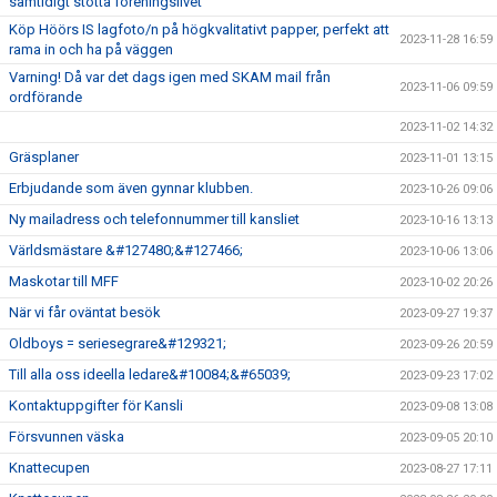
samtidigt stötta föreningslivet
Köp Höörs IS lagfoto/n på högkvalitativt papper, perfekt att
2023-11-28 16:59
rama in och ha på väggen
Varning! Då var det dags igen med SKAM mail från
2023-11-06 09:59
ordförande
2023-11-02 14:32
Gräsplaner
2023-11-01 13:15
Erbjudande som även gynnar klubben.
2023-10-26 09:06
Ny mailadress och telefonnummer till kansliet
2023-10-16 13:13
Världsmästare &#127480;&#127466;
2023-10-06 13:06
Maskotar till MFF
2023-10-02 20:26
När vi får oväntat besök
2023-09-27 19:37
Oldboys = seriesegrare&#129321;
2023-09-26 20:59
Till alla oss ideella ledare&#10084;&#65039;
2023-09-23 17:02
Kontaktuppgifter för Kansli
2023-09-08 13:08
Försvunnen väska
2023-09-05 20:10
Knattecupen
2023-08-27 17:11