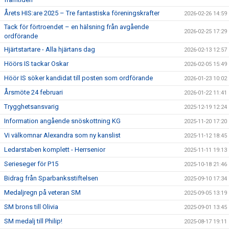
Årets HIS:are 2025 – Tre fantastiska föreningskrafter
2026-02-26 14:59
Tack för förtroendet – en hälsning från avgående
2026-02-25 17:29
ordförande
Hjärtstartare - Alla hjärtans dag
2026-02-13 12:57
Höörs IS tackar Oskar
2026-02-05 15:49
Höör IS söker kandidat till posten som ordförande
2026-01-23 10:02
Årsmöte 24 februari
2026-01-22 11:41
Trygghetsansvarig
2025-12-19 12:24
Information angående snöskottning KG
2025-11-20 17:20
Vi välkomnar Alexandra som ny kanslist
2025-11-12 18:45
Ledarstaben komplett - Herrsenior
2025-11-11 19:13
Serieseger för P15
2025-10-18 21:46
Bidrag från Sparbanksstiftelsen
2025-09-10 17:34
Medaljregn på veteran SM
2025-09-05 13:19
SM brons till Olivia
2025-09-01 13:45
SM medalj till Philip!
2025-08-17 19:11