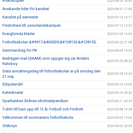
Knattecupen
2023-08-26 20:00
Avvikande tider för kansliet
2023-08-21 17:04
Kanslist på semester
2023-07-13 14:17
Friidrottare till Juniorlandskampen
2023-07-13 12:47
Kvarglömda kläder
2023-07-05 15:04
Fotbollsskolan &#9917;&#65039;&#128153;&#128155;
2023-06-22 21:08
Sammandrag för P8
2023-06-04 14:02
Bedrägeri-mail (SKAM) som uppger sig var Anders
2023-05-25 08:22
Rahnboy
Sista anmälningsdag till fotbollsskolan är på söndag den
2023-05-18 13:43
21 maj
Erbjudande!
2023-05-16 14:06
Kalvinknatet
2023-05-14 20:26
Sparbanken Skånes idrottsstipendium
2023-05-11 20:29
T-shirt till barn upp till 12 år. Fotboll och Friidrott.
2023-05-08 14:28
Välkommen till sommarens fotbollsskola.
2023-05-03 13:06
Oldboys
2023-05-02 20:00