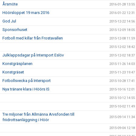
Årsmöte
2016-01-28 13:55
Höörsloppet 19 mars 2016
2016-01-22 12:31
God Jul
2015-12-22 14:56
Sponsorhuset
2015-12-09 18:05
Fotboll med killar från Frostavallen
2015-12-08 11:59
2015-12-02 18:42
Julklappsdagar på Intersport Eslöv
2015-12-02 18:37
Konstgräsplanen
2015-11-26 14:03
Konstgräset
2015-11-23 19:47
Fotbollsvecka på Intersport
2015-10-28 17:41
Nya tränare klara i Höörs IS
2015-10-16 12:01
2015-10-12 14:55
2015-10-02 11:49
Tre miljoner från Allmänna Arvsfonden till
2015-09-14 11:34
friidrottsanläggning i Höör
2015-09-04 12:18