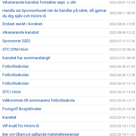
Vikarierande kanslist fortsätter sept. o okt.
2022-09-01 14:24
Handla via Sponsorhuset när du handlar på nätet, då gynnar
2022-08-17 08:30
du dig själv och Höörs IS
Endast swish i kiosken
2022-08-05 13:00
Vikarierande kanslist
2022-08-04 13:22
Sponsorer 2022
2022-07-15 15:26
STC GYM Höör
2022-07-02 08:26
Kansliet har sommarstängt!
2022-07-01 08:58
Fotbollsskolan
2022-06-30 21:04
Fotbollsskolan
2022-06-30 12:28
Fotbollsskolan
2022-06-29 15:14
STC i Höör
2022-06-07 14:04
Välkommen till sommarens fotbollsskola
2022-05-26 12:17
Footgolf Bosjökloster
2022-05-25 18:38
Kansliet
2022-05-24 12:24
VIP-kväll för Höörs IS
2022-05-18 17:33
Ber om tålamod gällande materielleveranser
2022-05-18 11:51