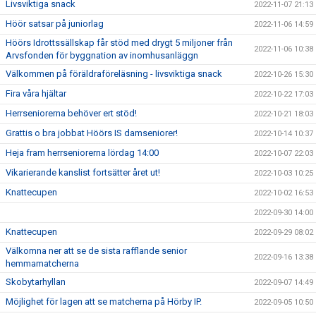
Livsviktiga snack
2022-11-07 21:13
Höör satsar på juniorlag
2022-11-06 14:59
Höörs Idrottssällskap får stöd med drygt 5 miljoner från
2022-11-06 10:38
Arvsfonden för byggnation av inomhusanläggn
Välkommen på föräldraföreläsning - livsviktiga snack
2022-10-26 15:30
Fira våra hjältar
2022-10-22 17:03
Herrseniorerna behöver ert stöd!
2022-10-21 18:03
Grattis o bra jobbat Höörs IS damseniorer!
2022-10-14 10:37
Heja fram herrseniorerna lördag 14:00
2022-10-07 22:03
Vikarierande kanslist fortsätter året ut!
2022-10-03 10:25
Knattecupen
2022-10-02 16:53
2022-09-30 14:00
Knattecupen
2022-09-29 08:02
Välkomna ner att se de sista rafflande senior
2022-09-16 13:38
hemmamatcherna
Skobytarhyllan
2022-09-07 14:49
Möjlighet för lagen att se matcherna på Hörby IP.
2022-09-05 10:50