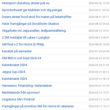
Intersport clubshop strular just nu
2024-09-26 15:33
Sponsorhuset ger klubben och dig pengar
2024-09-21 09:55
Dryers street food stod för maten på ledarträffen
2024-08-31 09:11
Häck framgångar på Stockholm Stadion
2024-08-22 09:02
Vägarbete vid Jeppavallen, ledljusinstallering.
2024-08-19 14:01
2 SM medaljer till Lukas i Ljungby!
2024-08-14 08:37
SM final x 2 för Höörs IS Philip
2024-08-05 18:30
Kanslist på semester
2024-07-29 09:35
DM 800 m och höjd 26/6-24
2024-06-23 20:33
Kalvinknatet 2024
2024-05-23 21:31
Jeppa Cup 2024
2024-05-21 06:16
Kalvinknatet 2024
2024-05-14 18:19
Herrsenior, förändring i ledarstaben
2024-05-07 07:29
Meddelande från sponsor!
2024-03-14 13:51
Ungdoms SM i Friidrott
2024-03-12 13:20
Framgångar på inomhus SM för Höörs IS veteraner.
2024-03-12 13:12