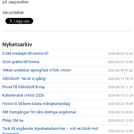
på Jeppavallen
DOKUMENT
VÄLKOMNA!
SPONSRING
IDROTTSFÖRSÄKRING
Nyhetsarkiv
MEDLEMSKAP
3 SM medaljer till Höörs IS!
2026-08-03 10:02
Stort grattis till Emma
2026-05-29 12:05
ANTIDOPING
Vilken underbar springfest vi fick i Höör!
2026-05-28 09:26
MEDLEMS- & TRÄNINGSAVGIFTER
Gåfotboll - Nu är vi igång!
2026-05-13 18:10
Prova På Gåfotboll 8 maj
2026-04-20 11:37
FRITIDSKORTET
Kalvinknatet i Höör 2026
2026-04-15 17:24
TRÄNINGSTIDER
Höörs IS Skånes bästa mångkampslag
2026-03-22 18:08
SM framgångar för våra duktiga ungdomar
2026-03-16 09:03
Philip SM 6a
2026-03-02 13:50
Tack till avgående styrelseledamöter – och en blick mot
2026-03-02 13:45
framtiden