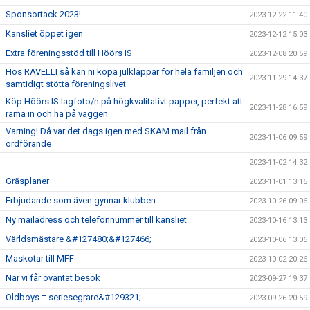
Sponsortack 2023!
2023-12-22 11:40
Kansliet öppet igen
2023-12-12 15:03
Extra föreningsstöd till Höörs IS
2023-12-08 20:59
Hos RAVELLI så kan ni köpa julklappar för hela familjen och
2023-11-29 14:37
samtidigt stötta föreningslivet
Köp Höörs IS lagfoto/n på högkvalitativt papper, perfekt att
2023-11-28 16:59
rama in och ha på väggen
Varning! Då var det dags igen med SKAM mail från
2023-11-06 09:59
ordförande
2023-11-02 14:32
Gräsplaner
2023-11-01 13:15
Erbjudande som även gynnar klubben.
2023-10-26 09:06
Ny mailadress och telefonnummer till kansliet
2023-10-16 13:13
Världsmästare &#127480;&#127466;
2023-10-06 13:06
Maskotar till MFF
2023-10-02 20:26
När vi får oväntat besök
2023-09-27 19:37
Oldboys = seriesegrare&#129321;
2023-09-26 20:59