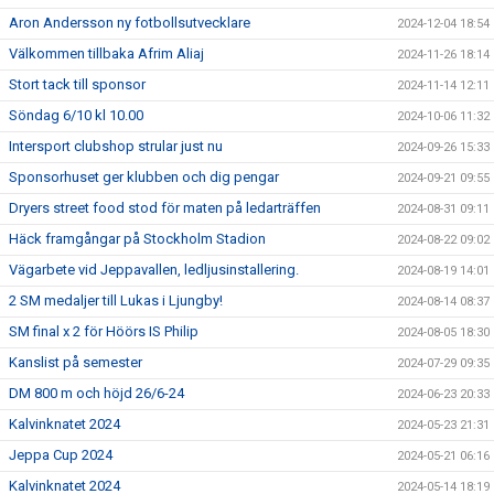
Aron Andersson ny fotbollsutvecklare
2024-12-04 18:54
Välkommen tillbaka Afrim Aliaj
2024-11-26 18:14
Stort tack till sponsor
2024-11-14 12:11
Söndag 6/10 kl 10.00
2024-10-06 11:32
Intersport clubshop strular just nu
2024-09-26 15:33
Sponsorhuset ger klubben och dig pengar
2024-09-21 09:55
Dryers street food stod för maten på ledarträffen
2024-08-31 09:11
Häck framgångar på Stockholm Stadion
2024-08-22 09:02
Vägarbete vid Jeppavallen, ledljusinstallering.
2024-08-19 14:01
2 SM medaljer till Lukas i Ljungby!
2024-08-14 08:37
SM final x 2 för Höörs IS Philip
2024-08-05 18:30
Kanslist på semester
2024-07-29 09:35
DM 800 m och höjd 26/6-24
2024-06-23 20:33
Kalvinknatet 2024
2024-05-23 21:31
Jeppa Cup 2024
2024-05-21 06:16
Kalvinknatet 2024
2024-05-14 18:19