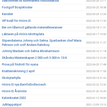
Välkommen till sommarens fotbollsskola
2022-05-26 12:17
Footgolf Bosjökloster
2022-05-25 18:38
Kansliet
2022-05-24 12:24
VIP-kväll för Höörs IS
2022-05-18 17:33
Ber om tålamod gällande materielleveranser
2022-05-18 11:51
Läktaren på Höörs Idrottsplats
2022-05-17 14:00
Stipendiaterna Johnny och Selma. Sparbanken chef Maria
2022-05-16 11:27
Pehrson och ordf Anders Rahnboy
Johnny Madsen och Selma Abrahamsson
2022-05-16 11:18
Skånska Mästerskapen 2 000 och 3 000 m 13/6
2022-05-13 15:20
Prova på friidrott för vuxna
2022-04-20 17:48
Knatteinskrivning 2 april
2022-03-18 11:50
Skobytarhylla
2022-03-14 21:42
Höörs IS nya Barnfotbollscoach
2022-02-22 13:32
Höörs IS Årsmöte
2022-01-26 16:49
Kalvinknatet 2022
2022-01-12 18:00
Julklappstips!
2021-12-09 13:15