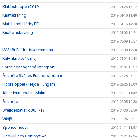
Klubbshoppen 2019
2019-04-25 15:12
Knatteträning
2019-04-18 11:48
Match mot Hörby FF
2019-04-16 14:38
Knatteinskrivning
2019-04-02 14:24
2019-03-09 15:57
ISM för Friidrottsveteranerna
2019-03-08 12:30
Kalvinknatet 15 maj
2019-03-01 14:48
Föreningsdagar på Intersport
2019-03-01 13:17
Årsmöte Skånes Friidrottsförbund
2019-02-28 08:11
Höörsloppet - Hejda Hungern
2019-02-26 12:09
Athleticumspelen, Malmö
2019-02-11 11:42
Årsmöte
2019-02-05 12:38
Sverigestatistik 30/1-19
2019-01-30 09:50
Växjö
2019-01-24 09:11
Sponsorhuset
2019-01-11 11:53
God Jul och Gott Nytt År
2018-12-21 12:24