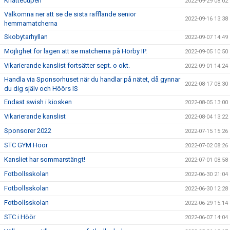
Knattecupen
2022-09-29 08:02
Välkomna ner att se de sista rafflande senior
2022-09-16 13:38
hemmamatcherna
Skobytarhyllan
2022-09-07 14:49
Möjlighet för lagen att se matcherna på Hörby IP.
2022-09-05 10:50
Vikarierande kanslist fortsätter sept. o okt.
2022-09-01 14:24
Handla via Sponsorhuset när du handlar på nätet, då gynnar
2022-08-17 08:30
du dig själv och Höörs IS
Endast swish i kiosken
2022-08-05 13:00
Vikarierande kanslist
2022-08-04 13:22
Sponsorer 2022
2022-07-15 15:26
STC GYM Höör
2022-07-02 08:26
Kansliet har sommarstängt!
2022-07-01 08:58
Fotbollsskolan
2022-06-30 21:04
Fotbollsskolan
2022-06-30 12:28
Fotbollsskolan
2022-06-29 15:14
STC i Höör
2022-06-07 14:04