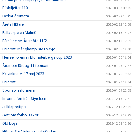
Biobiljetter 110:-
2023-03-03 09:25
Lyckat Årsmöte
2023-02-22 17:21
Årets HISare
2023-02-22 17:08
Pallasspelen Malmö
2023-02-13 14:07
Påminnelse, Årsmöte 11/2
2023-02-10 17:12
Friidrott: Mångkamp SM i Växjö
2023-02-06 12:30
Herrseniorerna i Blomsterbergs cup 2023
2023-01-30 16:04
Årsmöte lördag 11 februari
2023-01-26 12:27
Kalvinknatet 17 maj 2023
2023-01-25 19:33
Friidrott
2023-01-20 12:34
Sponsor informerar
2023-01-09 20:05
Information från Styrelsen
2022-12-15 17:21
Julklappstips
2022-12-12 21:02
Gott om fotbollsskor
2022-12-08 18:23
Old boys
2022-12-02 13:56
Höörs IS på julmarknad söndag
2022-11-24 13:11