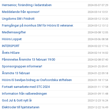
Herrsenior, förändring i ledarstaben
2024-05-07 07:29
Meddelande från sponsor!
2024-03-14 13:51
Ungdoms SM i Friidrott
2024-03-12 13:20
Framgångar på inomhus SM för Höörs IS veteraner.
2024-03-12 13:12
Medlemsavgifter
2024-03-08 12:05
Höörs Loppet
2024-03-06 08:58
INTERSPORT
2024-02-22 17:16
Årets HISare
2024-02-14 14:02
Påminnelse Årsmöte 13 februari 19:00
2024-02-08 07:40
Sponsorgruppen informerar!
2024-01-25 09:41
Årsmöte 13 februari
2024-01-22 09:18
Höörs IS beviljas bidrag av Crafoordska stiftelsen
2024-01-18 17:54
Fortsatt samarbete med STC 2024
2024-01-11 17:58
Information från valberedningen
2024-01-09 11:48
God Jul & Gott nytt år
2023-12-23 16:24
Elektroder till hjärtstartaren
2023-12-22 16:49