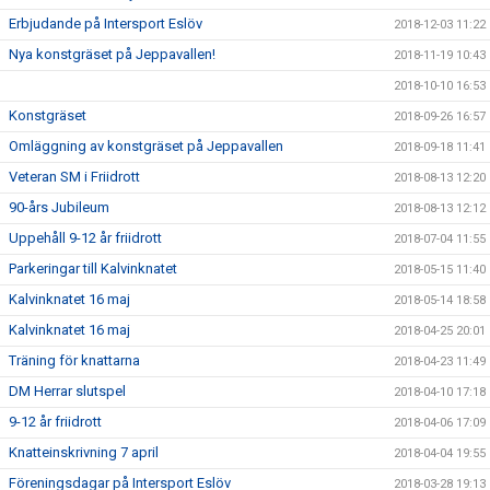
Erbjudande på Intersport Eslöv
2018-12-03 11:22
Nya konstgräset på Jeppavallen!
2018-11-19 10:43
2018-10-10 16:53
Konstgräset
2018-09-26 16:57
Omläggning av konstgräset på Jeppavallen
2018-09-18 11:41
Veteran SM i Friidrott
2018-08-13 12:20
90-års Jubileum
2018-08-13 12:12
Uppehåll 9-12 år friidrott
2018-07-04 11:55
Parkeringar till Kalvinknatet
2018-05-15 11:40
Kalvinknatet 16 maj
2018-05-14 18:58
Kalvinknatet 16 maj
2018-04-25 20:01
Träning för knattarna
2018-04-23 11:49
DM Herrar slutspel
2018-04-10 17:18
9-12 år friidrott
2018-04-06 17:09
Knatteinskrivning 7 april
2018-04-04 19:55
Föreningsdagar på Intersport Eslöv
2018-03-28 19:13