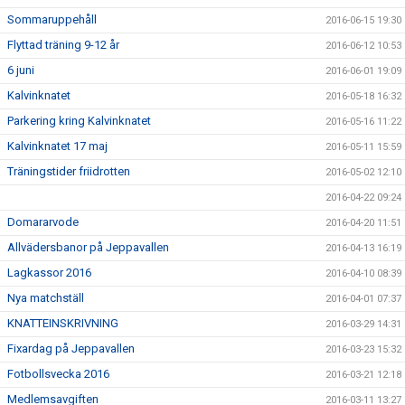
Sommaruppehåll
2016-06-15 19:30
Flyttad träning 9-12 år
2016-06-12 10:53
6 juni
2016-06-01 19:09
Kalvinknatet
2016-05-18 16:32
Parkering kring Kalvinknatet
2016-05-16 11:22
Kalvinknatet 17 maj
2016-05-11 15:59
Träningstider friidrotten
2016-05-02 12:10
2016-04-22 09:24
Domararvode
2016-04-20 11:51
Allvädersbanor på Jeppavallen
2016-04-13 16:19
Lagkassor 2016
2016-04-10 08:39
Nya matchställ
2016-04-01 07:37
KNATTEINSKRIVNING
2016-03-29 14:31
Fixardag på Jeppavallen
2016-03-23 15:32
Fotbollsvecka 2016
2016-03-21 12:18
Medlemsavgiften
2016-03-11 13:27