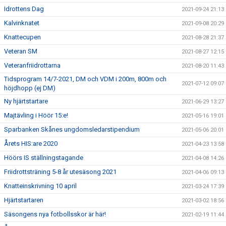
Idrottens Dag
2021-09-24 21:13
Kalvinknatet
2021-09-08 20:29
Knattecupen
2021-08-28 21:37
Veteran SM
2021-08-27 12:15
Veteranfriidrottarna
2021-08-20 11:43
Tidsprogram 14/7-2021, DM och VDM i 200m, 800m och
2021-07-12 09:07
höjdhopp (ej DM)
Ny hjärtstartare
2021-06-29 13:27
Majtävling i Höör 15:e!
2021-05-16 19:01
Sparbanken Skånes ungdomsledarstipendium
2021-05-06 20:01
Årets HIS:are 2020
2021-04-23 13:58
Höörs IS ställningstagande
2021-04-08 14:26
Friidrottsträning 5-8 år utesäsong 2021
2021-04-06 09:13
Knatteinskrivning 10 april
2021-03-24 17:39
Hjärtstartaren
2021-03-02 18:56
Säsongens nya fotbollsskor är här!
2021-02-19 11:44