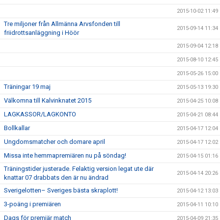
2015-10-02 11:49
Tre miljoner från Allmänna Arvsfonden till
2015-09-14 11:34
friidrottsanläggning i Höör
2015-09-04 12:18
2015-08-10 12:45
2015-05-26 15:00
Träningar 19 maj
2015-05-13 19:30
Välkomna till Kalvinknatet 2015
2015-04-25 10:08
LAGKASSOR/LAGKONTO
2015-04-21 08:44
Bollkallar
2015-04-17 12:04
Ungdomsmatcher och domare april
2015-04-17 12:02
Missa inte hemmapremiären nu på söndag!
2015-04-15 01:16
Träningstider justerade. Felaktig version legat ute där
2015-04-14 20:26
knattar 07 drabbats den är nu ändrad
Sverigelotten– Sveriges bästa skraplott!
2015-04-12 13:03
3-poäng i premiären
2015-04-11 10:10
Dags för premiär match
2015-04-09 21:35