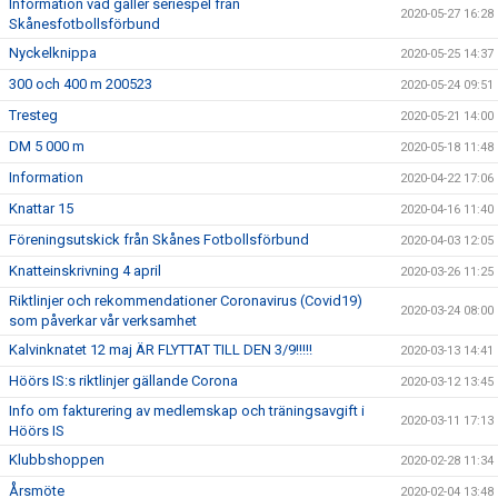
Information vad gäller seriespel från
2020-05-27 16:28
Skånesfotbollsförbund
Nyckelknippa
2020-05-25 14:37
300 och 400 m 200523
2020-05-24 09:51
Tresteg
2020-05-21 14:00
DM 5 000 m
2020-05-18 11:48
Information
2020-04-22 17:06
Knattar 15
2020-04-16 11:40
Föreningsutskick från Skånes Fotbollsförbund
2020-04-03 12:05
Knatteinskrivning 4 april
2020-03-26 11:25
Riktlinjer och rekommendationer Coronavirus (Covid19)
2020-03-24 08:00
som påverkar vår verksamhet
Kalvinknatet 12 maj ÄR FLYTTAT TILL DEN 3/9!!!!!
2020-03-13 14:41
Höörs IS:s riktlinjer gällande Corona
2020-03-12 13:45
Info om fakturering av medlemskap och träningsavgift i
2020-03-11 17:13
Höörs IS
Klubbshoppen
2020-02-28 11:34
Årsmöte
2020-02-04 13:48