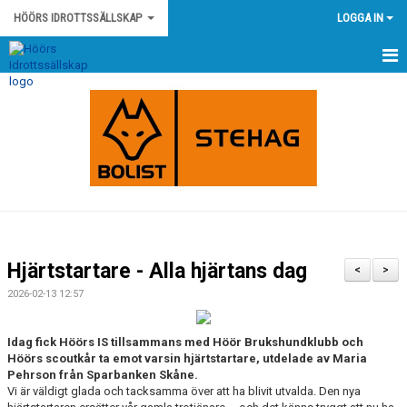
HÖÖRS IDROTTSSÄLLSKAP
LOGGA IN
HEM
NYHETER
KONTAKT
HÖÖRS IS STADGAR
HÖÖRS IS POLICY OCH RIKTLINJER
Hjärtstartare - Alla hjärtans dag
<
>
KLUBBSHOP
2026-02-13 12:57
KALENDER
Idag fick Höörs IS tillsammans med Höör Brukshundklubb och
Höörs scoutkår ta emot varsin hjärtstartare, utdelade av Maria
MATCHER
Pehrson från Sparbanken Skåne.
Vi är väldigt glada och tacksamma över att ha blivit utvalda. Den nya
OM KLUBBEN