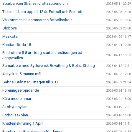
Sparbanken Skånes idrottsstipendium
2023-05-11 20:29
T-shirt till barn upp till 12 år. Fotboll och Friidrott.
2023-05-08 14:28
Välkommen till sommarens fotbollsskola.
2023-05-03 13:06
Oldboys
2023-05-02 20:00
Maskotar
2023-04-29 16:17
Knattar födda 18
2023-04-24 12:56
Friidrottare 5-8 år - idag startar utesäsongen på
2023-04-17 10:55
Jeppavallen
Samarbete med Sydsvensk Bevattning & Bolist Stehag
2023-04-12 17:51
4 stycken 5-manna mål
2023-04-03 12:00
Gabriel Grånsten Uttagen till STU
2023-04-02 21:34
Föreningserbjudande
2023-03-24 18:15
Kära medlemmar
2023-03-21 18:06
Skobytarhyllan
2023-03-19 17:31
Fotbollsskolan
2023-03-16 16:00
Knatteinskrivning 1 April
2023-03-14 11:41
Första pris i Fairplayligan för damerna
2023-03-06 16:37