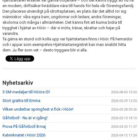
hjärtstartaren ersätter vår gamla trotjänare – och det känns tryggt att nu ha
en modern, driftsäker livräddare nära till hands för hela vår föreningsfamilj.
Den placeras utvändigt på idrottsplatsen, en plats där det alltid rör sig
DOKUMENT
människor: våra egna barn, ungdomar och ledare, andra föreningar,
skolorna och många i allmänheten. Det känns fint att kunna bidra till
SPONSRING
trygghet i hjärtat av Höör – där vi möts, tränar, skrattar och hejar på
varandra.
IDROTTSFÖRSÄKRING
Ta gärna en stund och kolla upp var hjärtstartare finns i Höör. På hemsidor
och i appar som exempelvis Hjärtstartarregistret kan man snabbt hitta
dem. Ju fler som vet – desto tryggare blir vi alla.
MEDLEMSKAP
ANTIDOPING
MEDLEMS- & TRÄNINGSAVGIFTER
Nyhetsarkiv
FRITIDSKORTET
3 SM medaljer till Höörs IS!
2026-08-03 10:02
Stort grattis till Emma
2026-05-29 12:05
TRÄNINGSTIDER
Vilken underbar springfest vi fick i Höör!
2026-05-28 09:26
Gåfotboll - Nu är vi igång!
2026-05-13 18:10
Prova På Gåfotboll 8 maj
2026-04-20 11:37
Kalvinknatet i Höör 2026
2026-04-15 17:24