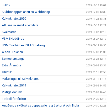
Jullov
2019-12-18 19:02
Klubbshoppen är nu en Webbshop
2019-12-03 13:35
Kalvinknatet 2020
2019-11-25 13:33
Att låna skånskt är enklare
2019-10-15 12:27
Kvalmatch
2019-10-07 12:13
VSM i Huddinge
2019-08-27 12:19
USM Trollhättan JSM Göteborg
2019-08-12 10:30
A och B-planen
2019-07-02 11:30
Semesterstängt
2019-06-28 12:17
Extra Årsmöte
2019-06-03 13:34
Grattis!
2019-05-15 12:53
Parkeringar till Kalvinknatet
2019-05-11 11:14
Kalvinknatet 2019
2019-05-05 14:52
Viktiga datum!
2019-05-02 16:43
Fotboll för flickor
2019-04-30 13:13
Angående skötsel av Jeppavallens gräsytor A och B plan.
2019-04-30 12:26