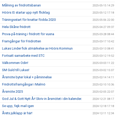
Målning av friidrottsbanan
2025-05-15 14:29
Höörs IS startar upp nytt flicklag
2025-05-12 17:18
Träningsstart för knattar födda 2020
2025-05-06 22:00
Hela Skåne friidrott
2025-04-27 09:37
Prova-på-träning i friidrott för vuxna
2025-03-28 08:44
Framgångar för Friidrotten
2025-03-17 10:42
Lukas Linder fick utmärkelse av Höörs Kommun
2025-03-13 08:41
Fortsatt samarbete med STC
2025-03-12 19:52
Välkommen Odin!
2025-03-03 11:22
SM Guld till Lukas!
2025-03-02 15:07
Årsmöte byter lokal + påminnelse
2025-02-14 14:11
Friidrottsframgångar i Malmö
2025-02-10 10:36
Årsmöte 2025
2025-02-05 22:07
God Jul & Gott Nytt År! Skriv in årsmötet i din kalender.
2024-12-21 08:17
Se upp, fejk mail igen
2024-12-18 17:18
Årets julklapp är här!
2024-12-11 12:34