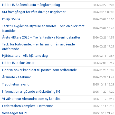
Höörs IS Skånes bästa mångkampslag
2026-03-22 18:08
SM framgångar för våra duktiga ungdomar
2026-03-16 09:03
Philip SM 6a
2026-03-02 13:50
Tack till avgående styrelseledamöter – och en blick mot
2026-03-02 13:45
framtiden
Årets HIS:are 2025 – Tre fantastiska föreningskrafter
2026-02-26 14:59
Tack för förtroendet – en hälsning från avgående
2026-02-25 17:29
ordförande
Hjärtstartare - Alla hjärtans dag
2026-02-13 12:57
Höörs IS tackar Oskar
2026-02-05 15:49
Höör IS söker kandidat till posten som ordförande
2026-01-23 10:02
Årsmöte 24 februari
2026-01-22 11:41
Trygghetsansvarig
2025-12-19 12:24
Information angående snöskottning KG
2025-11-20 17:20
Vi välkomnar Alexandra som ny kanslist
2025-11-12 18:45
Ledarstaben komplett - Herrsenior
2025-11-11 19:13
Serieseger för P15
2025-10-18 21:46