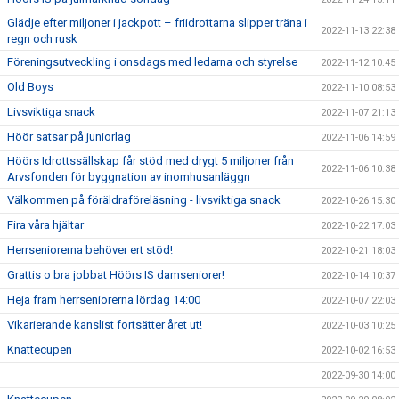
Glädje efter miljoner i jackpott – friidrottarna slipper träna i
2022-11-13 22:38
regn och rusk
Föreningsutveckling i onsdags med ledarna och styrelse
2022-11-12 10:45
Old Boys
2022-11-10 08:53
Livsviktiga snack
2022-11-07 21:13
Höör satsar på juniorlag
2022-11-06 14:59
Höörs Idrottssällskap får stöd med drygt 5 miljoner från
2022-11-06 10:38
Arvsfonden för byggnation av inomhusanläggn
Välkommen på föräldraföreläsning - livsviktiga snack
2022-10-26 15:30
Fira våra hjältar
2022-10-22 17:03
Herrseniorerna behöver ert stöd!
2022-10-21 18:03
Grattis o bra jobbat Höörs IS damseniorer!
2022-10-14 10:37
Heja fram herrseniorerna lördag 14:00
2022-10-07 22:03
Vikarierande kanslist fortsätter året ut!
2022-10-03 10:25
Knattecupen
2022-10-02 16:53
2022-09-30 14:00