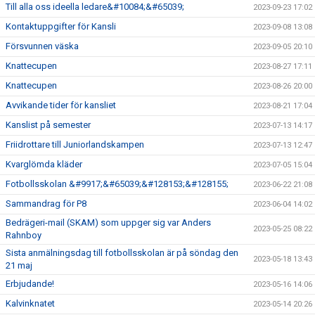
Till alla oss ideella ledare&#10084;&#65039;
2023-09-23 17:02
Kontaktuppgifter för Kansli
2023-09-08 13:08
Försvunnen väska
2023-09-05 20:10
Knattecupen
2023-08-27 17:11
Knattecupen
2023-08-26 20:00
Avvikande tider för kansliet
2023-08-21 17:04
Kanslist på semester
2023-07-13 14:17
Friidrottare till Juniorlandskampen
2023-07-13 12:47
Kvarglömda kläder
2023-07-05 15:04
Fotbollsskolan &#9917;&#65039;&#128153;&#128155;
2023-06-22 21:08
Sammandrag för P8
2023-06-04 14:02
Bedrägeri-mail (SKAM) som uppger sig var Anders
2023-05-25 08:22
Rahnboy
Sista anmälningsdag till fotbollsskolan är på söndag den
2023-05-18 13:43
21 maj
Erbjudande!
2023-05-16 14:06
Kalvinknatet
2023-05-14 20:26