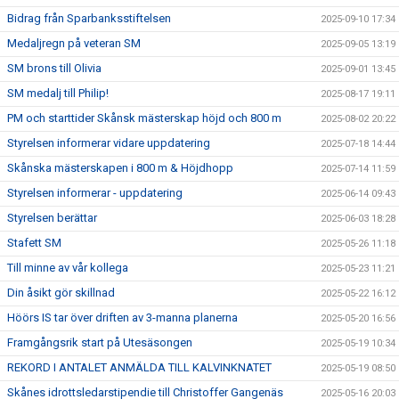
Bidrag från Sparbanksstiftelsen
2025-09-10 17:34
Medaljregn på veteran SM
2025-09-05 13:19
SM brons till Olivia
2025-09-01 13:45
SM medalj till Philip!
2025-08-17 19:11
PM och starttider Skånsk mästerskap höjd och 800 m
2025-08-02 20:22
Styrelsen informerar vidare uppdatering
2025-07-18 14:44
Skånska mästerskapen i 800 m & Höjdhopp
2025-07-14 11:59
Styrelsen informerar - uppdatering
2025-06-14 09:43
Styrelsen berättar
2025-06-03 18:28
Stafett SM
2025-05-26 11:18
Till minne av vår kollega
2025-05-23 11:21
Din åsikt gör skillnad
2025-05-22 16:12
Höörs IS tar över driften av 3-manna planerna
2025-05-20 16:56
Framgångsrik start på Utesäsongen
2025-05-19 10:34
REKORD I ANTALET ANMÄLDA TILL KALVINKNATET
2025-05-19 08:50
Skånes idrottsledarstipendie till Christoffer Gangenäs
2025-05-16 20:03