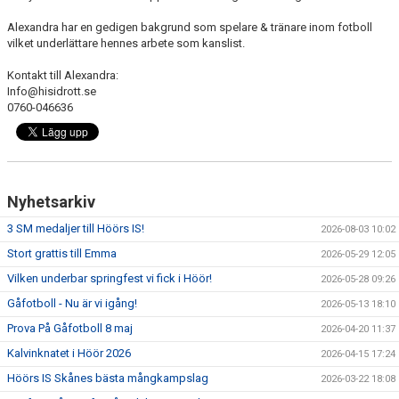
Alexandra har en gedigen bakgrund som spelare & tränare inom fotboll
DOKUMENT
vilket underlättare hennes arbete som kanslist.
SPONSRING
Kontakt till Alexandra:
Info@hisidrott.se
0760-046636
IDROTTSFÖRSÄKRING
MEDLEMSKAP
ANTIDOPING
Nyhetsarkiv
MEDLEMS- & TRÄNINGSAVGIFTER
3 SM medaljer till Höörs IS!
2026-08-03 10:02
Stort grattis till Emma
2026-05-29 12:05
FRITIDSKORTET
Vilken underbar springfest vi fick i Höör!
2026-05-28 09:26
Gåfotboll - Nu är vi igång!
TRÄNINGSTIDER
2026-05-13 18:10
Prova På Gåfotboll 8 maj
2026-04-20 11:37
Kalvinknatet i Höör 2026
2026-04-15 17:24
Höörs IS Skånes bästa mångkampslag
2026-03-22 18:08