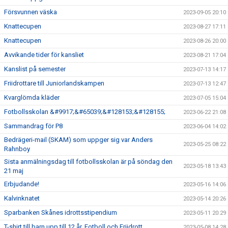
Försvunnen väska
2023-09-05 20:10
Knattecupen
2023-08-27 17:11
Knattecupen
2023-08-26 20:00
Avvikande tider för kansliet
2023-08-21 17:04
Kanslist på semester
2023-07-13 14:17
Friidrottare till Juniorlandskampen
2023-07-13 12:47
Kvarglömda kläder
2023-07-05 15:04
Fotbollsskolan &#9917;&#65039;&#128153;&#128155;
2023-06-22 21:08
Sammandrag för P8
2023-06-04 14:02
Bedrägeri-mail (SKAM) som uppger sig var Anders
2023-05-25 08:22
Rahnboy
Sista anmälningsdag till fotbollsskolan är på söndag den
2023-05-18 13:43
21 maj
Erbjudande!
2023-05-16 14:06
Kalvinknatet
2023-05-14 20:26
Sparbanken Skånes idrottsstipendium
2023-05-11 20:29
T-shirt till barn upp till 12 år. Fotboll och Friidrott.
2023-05-08 14:28