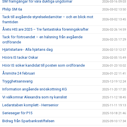
SM framgångar för våra duktiga ungdomar
2026-03-16 09:03
Philip SM 6a
2026-03-02 13:50
Tack till avgående styrelseledamöter – och en blick mot
2026-03-02 13:45
framtiden
Årets HIS:are 2025 – Tre fantastiska föreningskrafter
2026-02-26 14:59
Tack för förtroendet – en hälsning från avgående
2026-02-25 17:29
ordförande
Hjärtstartare - Alla hjärtans dag
2026-02-13 12:57
Höörs IS tackar Oskar
2026-02-05 15:49
Höör IS söker kandidat till posten som ordförande
2026-01-23 10:02
Årsmöte 24 februari
2026-01-22 11:41
Trygghetsansvarig
2025-12-19 12:24
Information angående snöskottning KG
2025-11-20 17:20
Vi välkomnar Alexandra som ny kanslist
2025-11-12 18:45
Ledarstaben komplett - Herrsenior
2025-11-11 19:13
Serieseger för P15
2025-10-18 21:46
Bidrag från Sparbanksstiftelsen
2025-09-10 17:34