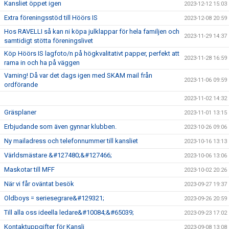
Kansliet öppet igen
2023-12-12 15:03
Extra föreningsstöd till Höörs IS
2023-12-08 20:59
Hos RAVELLI så kan ni köpa julklappar för hela familjen och
2023-11-29 14:37
samtidigt stötta föreningslivet
Köp Höörs IS lagfoto/n på högkvalitativt papper, perfekt att
2023-11-28 16:59
rama in och ha på väggen
Varning! Då var det dags igen med SKAM mail från
2023-11-06 09:59
ordförande
2023-11-02 14:32
Gräsplaner
2023-11-01 13:15
Erbjudande som även gynnar klubben.
2023-10-26 09:06
Ny mailadress och telefonnummer till kansliet
2023-10-16 13:13
Världsmästare &#127480;&#127466;
2023-10-06 13:06
Maskotar till MFF
2023-10-02 20:26
När vi får oväntat besök
2023-09-27 19:37
Oldboys = seriesegrare&#129321;
2023-09-26 20:59
Till alla oss ideella ledare&#10084;&#65039;
2023-09-23 17:02
Kontaktuppgifter för Kansli
2023-09-08 13:08