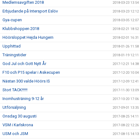
Medlemsavgiften 2018
2018-03-23 13:54
Erbjudande på Intersport Eslöv
2018-03-23 12:12
Gya-cupen
2018-03-05 12:07
Klubbshoppen 2018
2018-02-21 18:52
Höörsloppet Hejda Hungern
2018-02-01 16:31
Upphittad
2018-01-26 11:58
Träningstider
2018-01-19 12:11
God Jul och Gott Nytt År
2017-12-21 14:38
F10 och P15 spelar i Askecupen
2017-12-20 10:04
Nästan 300 valde Höörs IS
2017-12-09 12:41
Stort TACK!!!!!!
2017-11-30 13:09
Inomhusträning 9-12 år
2017-10-20 17:06
Utförsäljning
2017-09-01 13:35
Onsdag 30 augusti
2017-08-25 14:11
VSM i Karlskrona
2017-08-22 12:26
USM och JSM
2017-08-15 14:13