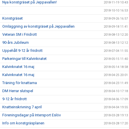
Nya konstgräset på Jeppavallen!
2018-11-19 10:43
2018-10-10 16:53
Konstgräset
2018-09-26 16:57
Omläggning av konstgräset på Jeppavallen
2018-09-18 11:41
Veteran SM i Friidrott
2018-08-13 12:20
90-års Jubileum
2018-08-13 12:12
Uppehåll 9-12 år friidrott
2018-07-04 11:55
Parkeringar till Kalvinknatet
2018-05-15 11:40
Kalvinknatet 16 maj
2018-05-14 18:58
Kalvinknatet 16 maj
2018-04-25 20:01
Träning för knattarna
2018-04-23 11:49
DM Herrar slutspel
2018-04-10 17:18
9-12 år friidrott
2018-04-06 17:09
Knatteinskrivning 7 april
2018-04-04 19:55
Föreningsdagar på Intersport Eslöv
2018-03-28 19:13
Info om konstgräsplanen
2018-03-28 17:20