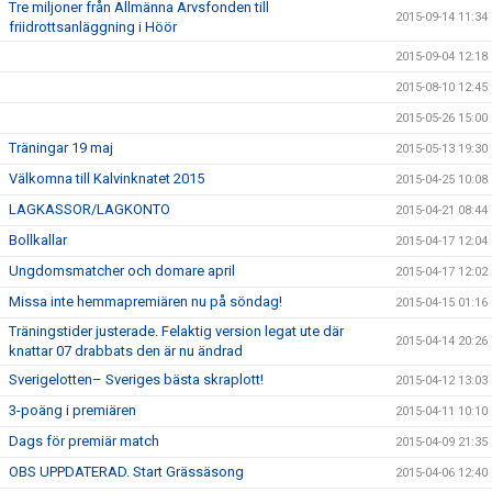
Tre miljoner från Allmänna Arvsfonden till
2015-09-14 11:34
friidrottsanläggning i Höör
2015-09-04 12:18
2015-08-10 12:45
2015-05-26 15:00
Träningar 19 maj
2015-05-13 19:30
Välkomna till Kalvinknatet 2015
2015-04-25 10:08
LAGKASSOR/LAGKONTO
2015-04-21 08:44
Bollkallar
2015-04-17 12:04
Ungdomsmatcher och domare april
2015-04-17 12:02
Missa inte hemmapremiären nu på söndag!
2015-04-15 01:16
Träningstider justerade. Felaktig version legat ute där
2015-04-14 20:26
knattar 07 drabbats den är nu ändrad
Sverigelotten– Sveriges bästa skraplott!
2015-04-12 13:03
3-poäng i premiären
2015-04-11 10:10
Dags för premiär match
2015-04-09 21:35
OBS UPPDATERAD. Start Grässäsong
2015-04-06 12:40