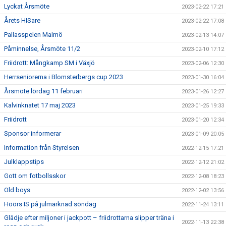
Lyckat Årsmöte
2023-02-22 17:21
Årets HISare
2023-02-22 17:08
Pallasspelen Malmö
2023-02-13 14:07
Påminnelse, Årsmöte 11/2
2023-02-10 17:12
Friidrott: Mångkamp SM i Växjö
2023-02-06 12:30
Herrseniorerna i Blomsterbergs cup 2023
2023-01-30 16:04
Årsmöte lördag 11 februari
2023-01-26 12:27
Kalvinknatet 17 maj 2023
2023-01-25 19:33
Friidrott
2023-01-20 12:34
Sponsor informerar
2023-01-09 20:05
Information från Styrelsen
2022-12-15 17:21
Julklappstips
2022-12-12 21:02
Gott om fotbollsskor
2022-12-08 18:23
Old boys
2022-12-02 13:56
Höörs IS på julmarknad söndag
2022-11-24 13:11
Glädje efter miljoner i jackpott – friidrottarna slipper träna i
2022-11-13 22:38