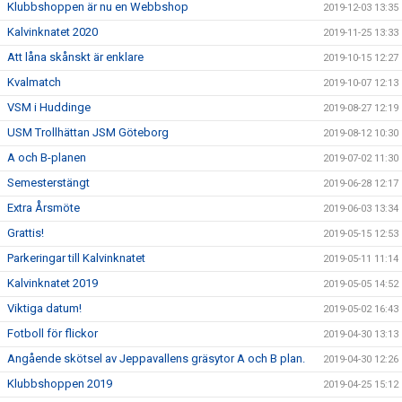
Klubbshoppen är nu en Webbshop
2019-12-03 13:35
Kalvinknatet 2020
2019-11-25 13:33
Att låna skånskt är enklare
2019-10-15 12:27
Kvalmatch
2019-10-07 12:13
VSM i Huddinge
2019-08-27 12:19
USM Trollhättan JSM Göteborg
2019-08-12 10:30
A och B-planen
2019-07-02 11:30
Semesterstängt
2019-06-28 12:17
Extra Årsmöte
2019-06-03 13:34
Grattis!
2019-05-15 12:53
Parkeringar till Kalvinknatet
2019-05-11 11:14
Kalvinknatet 2019
2019-05-05 14:52
Viktiga datum!
2019-05-02 16:43
Fotboll för flickor
2019-04-30 13:13
Angående skötsel av Jeppavallens gräsytor A och B plan.
2019-04-30 12:26
Klubbshoppen 2019
2019-04-25 15:12