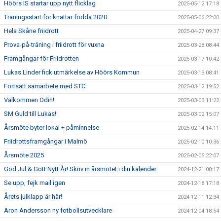
Höörs IS startar upp nytt flicklag
2025-05-12 17:18
Träningsstart för knattar födda 2020
2025-05-06 22:00
Hela Skåne friidrott
2025-04-27 09:37
Prova-på-träning i friidrott för vuxna
2025-03-28 08:44
Framgångar för Friidrotten
2025-03-17 10:42
Lukas Linder fick utmärkelse av Höörs Kommun
2025-03-13 08:41
Fortsatt samarbete med STC
2025-03-12 19:52
Välkommen Odin!
2025-03-03 11:22
SM Guld till Lukas!
2025-03-02 15:07
Årsmöte byter lokal + påminnelse
2025-02-14 14:11
Friidrottsframgångar i Malmö
2025-02-10 10:36
Årsmöte 2025
2025-02-05 22:07
God Jul & Gott Nytt År! Skriv in årsmötet i din kalender.
2024-12-21 08:17
Se upp, fejk mail igen
2024-12-18 17:18
Årets julklapp är här!
2024-12-11 12:34
Aron Andersson ny fotbollsutvecklare
2024-12-04 18:54