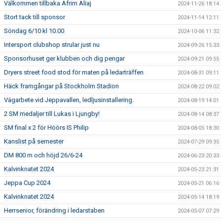
Välkommen tillbaka Afrim Aliaj
2024-11-26 18:14
Stort tack till sponsor
2024-11-14 12:11
Söndag 6/10 kl 10.00
2024-10-06 11:32
Intersport clubshop strular just nu
2024-09-26 15:33
Sponsorhuset ger klubben och dig pengar
2024-09-21 09:55
Dryers street food stod för maten på ledarträffen
2024-08-31 09:11
Häck framgångar på Stockholm Stadion
2024-08-22 09:02
Vägarbete vid Jeppavallen, ledljusinstallering.
2024-08-19 14:01
2 SM medaljer till Lukas i Ljungby!
2024-08-14 08:37
SM final x 2 för Höörs IS Philip
2024-08-05 18:30
Kanslist på semester
2024-07-29 09:35
DM 800 m och höjd 26/6-24
2024-06-23 20:33
Kalvinknatet 2024
2024-05-23 21:31
Jeppa Cup 2024
2024-05-21 06:16
Kalvinknatet 2024
2024-05-14 18:19
Herrsenior, förändring i ledarstaben
2024-05-07 07:29