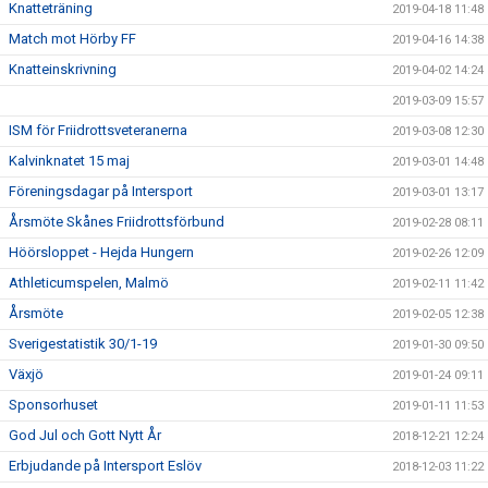
Knatteträning
2019-04-18 11:48
Match mot Hörby FF
2019-04-16 14:38
Knatteinskrivning
2019-04-02 14:24
2019-03-09 15:57
ISM för Friidrottsveteranerna
2019-03-08 12:30
Kalvinknatet 15 maj
2019-03-01 14:48
Föreningsdagar på Intersport
2019-03-01 13:17
Årsmöte Skånes Friidrottsförbund
2019-02-28 08:11
Höörsloppet - Hejda Hungern
2019-02-26 12:09
Athleticumspelen, Malmö
2019-02-11 11:42
Årsmöte
2019-02-05 12:38
Sverigestatistik 30/1-19
2019-01-30 09:50
Växjö
2019-01-24 09:11
Sponsorhuset
2019-01-11 11:53
God Jul och Gott Nytt År
2018-12-21 12:24
Erbjudande på Intersport Eslöv
2018-12-03 11:22