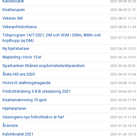
Kalvinknatet
2021-09-08 20:29
Knattecupen
2021-08-28 21:37
Veteran SM
2021-08-27 12:15
Veteranfriidrottarna
2021-08-20 11:43
Tidsprogram 14/7-2021, DM och VDM i 200m, 800m och
2021-07-12 09:07
höjdhopp (ej DM)
Ny hjärtstartare
2021-06-29 13:27
Majtävling i Höör 15:e!
2021-05-16 19:01
Sparbanken Skånes ungdomsledarstipendium
2021-05-06 20:01
Årets HIS:are 2020
2021-04-23 13:58
Höörs IS ställningstagande
2021-04-08 14:26
Friidrottsträning 5-8 år utesäsong 2021
2021-04-06 09:13
Knatteinskrivning 10 april
2021-03-24 17:39
Hjärtstartaren
2021-03-02 18:56
Säsongens nya fotbollsskor är här!
2021-02-19 11:44
Årsmöte
2021-01-26 14:14
Kalvinknatet 2021
2021-01-26 12:19