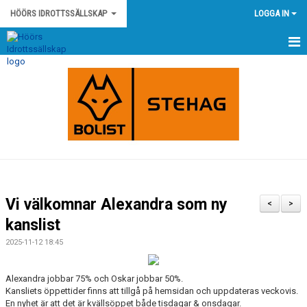
HÖÖRS IDROTTSSÄLLSKAP
LOGGA IN
HEM
NYHETER
KONTAKT
HÖÖRS IS STADGAR
HÖÖRS IS POLICY OCH RIKTLINJER
Vi välkomnar Alexandra som ny
<
>
KLUBBSHOP
kanslist
2025-11-12 18:45
KALENDER
MATCHER
Alexandra jobbar 75% och Oskar jobbar 50%.
Kansliets öppettider finns att tillgå på hemsidan och uppdateras veckovis.
En nyhet är att det är kvällsöppet både tisdagar & onsdagar.
OM KLUBBEN