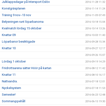
Julklappsdagar på Intersport Eslöv
2016-11-28 11:32
Konstgräsplanen
2016-11-14 11:24
Träning 9 nov--13 nov
2016-11-09 07:49
Belysningen runt löparbanorna
2016-10-18 15:04
Kvalmatch lördag 15 oktober
2016-10-14 13:26
Knattar 09
2016-10-03 11:40
Löparbanor besiktigade
2016-09-28 15:34
Knattar 10
2016-09-27 12:17
2016-09-26 15:07
Lördag 1 oktober
2016-09-19 14:29
Friidrottsarena sätter Höör på kartan
2016-08-12 11:42
Knattar 11
2016-08-10 16:17
Nattvandra.
2016-07-18 12:01
Nyckelsystem
2016-07-18 11:53
Semester!
2016-06-23 12:48
Sommaruppehåll
2016-06-15 19:30