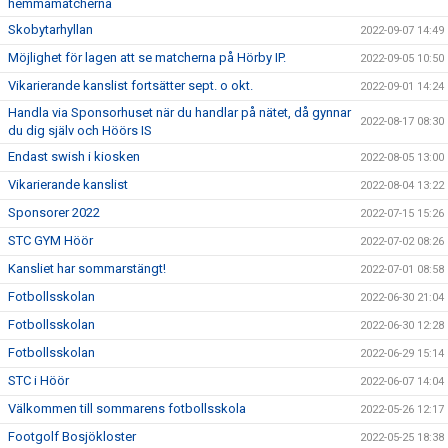
hemmamatcherna
Skobytarhyllan
2022-09-07 14:49
Möjlighet för lagen att se matcherna på Hörby IP.
2022-09-05 10:50
Vikarierande kanslist fortsätter sept. o okt.
2022-09-01 14:24
Handla via Sponsorhuset när du handlar på nätet, då gynnar
2022-08-17 08:30
du dig själv och Höörs IS
Endast swish i kiosken
2022-08-05 13:00
Vikarierande kanslist
2022-08-04 13:22
Sponsorer 2022
2022-07-15 15:26
STC GYM Höör
2022-07-02 08:26
Kansliet har sommarstängt!
2022-07-01 08:58
Fotbollsskolan
2022-06-30 21:04
Fotbollsskolan
2022-06-30 12:28
Fotbollsskolan
2022-06-29 15:14
STC i Höör
2022-06-07 14:04
Välkommen till sommarens fotbollsskola
2022-05-26 12:17
Footgolf Bosjökloster
2022-05-25 18:38