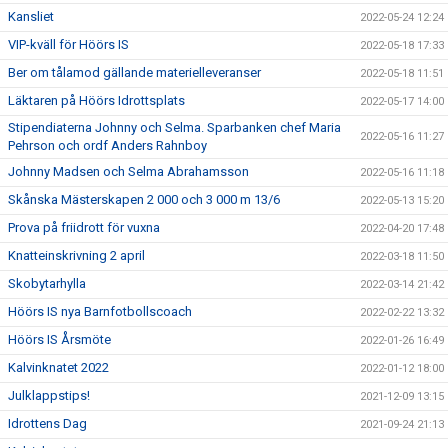
Kansliet
2022-05-24 12:24
VIP-kväll för Höörs IS
2022-05-18 17:33
Ber om tålamod gällande materielleveranser
2022-05-18 11:51
Läktaren på Höörs Idrottsplats
2022-05-17 14:00
Stipendiaterna Johnny och Selma. Sparbanken chef Maria
2022-05-16 11:27
Pehrson och ordf Anders Rahnboy
Johnny Madsen och Selma Abrahamsson
2022-05-16 11:18
Skånska Mästerskapen 2 000 och 3 000 m 13/6
2022-05-13 15:20
Prova på friidrott för vuxna
2022-04-20 17:48
Knatteinskrivning 2 april
2022-03-18 11:50
Skobytarhylla
2022-03-14 21:42
Höörs IS nya Barnfotbollscoach
2022-02-22 13:32
Höörs IS Årsmöte
2022-01-26 16:49
Kalvinknatet 2022
2022-01-12 18:00
Julklappstips!
2021-12-09 13:15
Idrottens Dag
2021-09-24 21:13