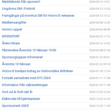
Meddelande från sponsor!
2024-03-14 13:51
Ungdoms SM i Friidrott
2024-03-12 13:20
Framgångar på inomhus SM för Höörs IS veteraner.
2024-03-12 13:12
Medlemsavgifter
2024-03-08 12:05
Höörs Loppet
2024-03-06 08:58
INTERSPORT
2024-02-22 17:16
Årets HISare
2024-02-14 14:02
Påminnelse Årsmöte 13 februari 19:00
2024-02-08 07:40
Sponsorgruppen informerar!
2024-01-25 09:41
Årsmöte 13 februari
2024-01-22 09:18
Höörs IS beviljas bidrag av Crafoordska stiftelsen
2024-01-18 17:54
Fortsatt samarbete med STC 2024
2024-01-11 17:58
Information från valberedningen
2024-01-09 11:48
God Jul & Gott nytt år
2023-12-23 16:24
Elektroder till hjärtstartaren
2023-12-22 16:49
Sponsortack 2023!
2023-12-22 11:40