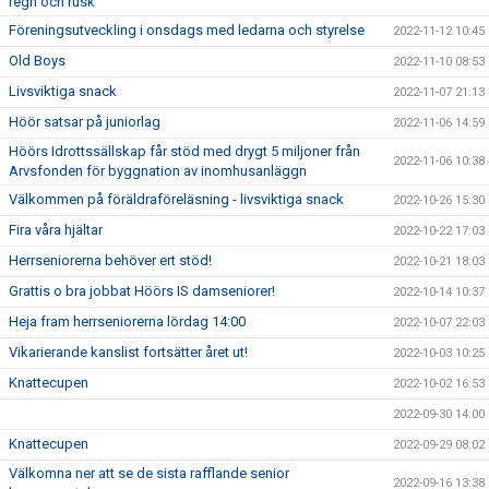
regn och rusk
Föreningsutveckling i onsdags med ledarna och styrelse
2022-11-12 10:45
Old Boys
2022-11-10 08:53
Livsviktiga snack
2022-11-07 21:13
Höör satsar på juniorlag
2022-11-06 14:59
Höörs Idrottssällskap får stöd med drygt 5 miljoner från
2022-11-06 10:38
Arvsfonden för byggnation av inomhusanläggn
Välkommen på föräldraföreläsning - livsviktiga snack
2022-10-26 15:30
Fira våra hjältar
2022-10-22 17:03
Herrseniorerna behöver ert stöd!
2022-10-21 18:03
Grattis o bra jobbat Höörs IS damseniorer!
2022-10-14 10:37
Heja fram herrseniorerna lördag 14:00
2022-10-07 22:03
Vikarierande kanslist fortsätter året ut!
2022-10-03 10:25
Knattecupen
2022-10-02 16:53
2022-09-30 14:00
Knattecupen
2022-09-29 08:02
Välkomna ner att se de sista rafflande senior
2022-09-16 13:38