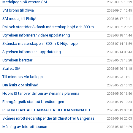
Medaljregn på veteran SM
2025-09-05 13:19
SM brons till Olivia
2025-09-01 13:45
SM medalj till Philip!
2025-08-17 19:11
PM och starttider Skånsk mästerskap höjd och 800 m
2025-08-02 20:22
Styrelsen informerar vidare uppdatering
2025-07-18 14:44
Skånska mästerskapen i 800 m & Höjdhopp
2025-07-14 11:59
Styrelsen informerar - uppdatering
2025-06-14 09:43
Styrelsen berättar
2025-06-03 18:28
Stafett SM
2025-05-26 11:18
Till minne av vår kollega
2025-05-23 11:21
Din åsikt gör skillnad
2025-05-22 16:12
Höörs IS tar över driften av 3-manna planerna
2025-05-20 16:56
Framgångsrik start på Utesäsongen
2025-05-19 10:34
REKORD I ANTALET ANMÄLDA TILL KALVINKNATET
2025-05-19 08:50
Skånes idrottsledarstipendie till Christoffer Gangenäs
2025-05-16 20:03
Målning av friidrottsbanan
2025-05-15 14:29