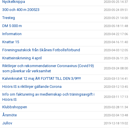
Nyckelknippa
2020-05-25 14:37
300 och 400 m 200523
2020-05-24 09:51
Tresteg
2020-05-21 14:00
DM 5 000 m
2020-05-18 11:48
Information
2020-04-22 17:06
Knattar 15
2020-04-16 11:40
Föreningsutskick från Skånes Fotbollsförbund
2020-04-03 12:05
Knatteinskrivning 4 april
2020-03-26 11:25
Riktlinjer och rekommendationer Coronavirus (Covid19)
2020-03-24 08:00
som påverkar vår verksamhet
Kalvinknatet 12 maj ÄR FLYTTAT TILL DEN 3/9!!!!!
2020-03-13 14:41
Höörs IS:s riktlinjer gällande Corona
2020-03-12 13:45
Info om fakturering av medlemskap och träningsavgift i
2020-03-11 17:13
Höörs IS
Klubbshoppen
2020-02-28 11:34
Årsmöte
2020-02-04 13:48
Jullov
2019-12-18 19:02