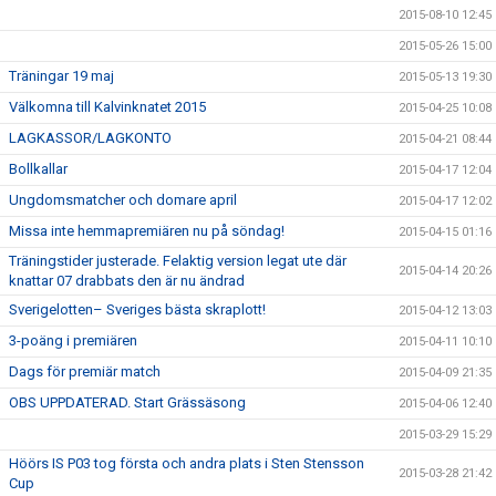
2015-08-10 12:45
2015-05-26 15:00
Träningar 19 maj
2015-05-13 19:30
Välkomna till Kalvinknatet 2015
2015-04-25 10:08
LAGKASSOR/LAGKONTO
2015-04-21 08:44
Bollkallar
2015-04-17 12:04
Ungdomsmatcher och domare april
2015-04-17 12:02
Missa inte hemmapremiären nu på söndag!
2015-04-15 01:16
Träningstider justerade. Felaktig version legat ute där
2015-04-14 20:26
knattar 07 drabbats den är nu ändrad
Sverigelotten– Sveriges bästa skraplott!
2015-04-12 13:03
3-poäng i premiären
2015-04-11 10:10
Dags för premiär match
2015-04-09 21:35
OBS UPPDATERAD. Start Grässäsong
2015-04-06 12:40
2015-03-29 15:29
Höörs IS P03 tog första och andra plats i Sten Stensson
2015-03-28 21:42
Cup