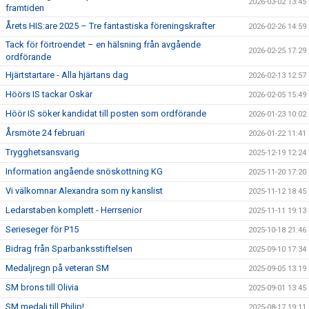
2026-03-02 13:45
framtiden
Årets HIS:are 2025 – Tre fantastiska föreningskrafter
2026-02-26 14:59
Tack för förtroendet – en hälsning från avgående
2026-02-25 17:29
ordförande
Hjärtstartare - Alla hjärtans dag
2026-02-13 12:57
Höörs IS tackar Oskar
2026-02-05 15:49
Höör IS söker kandidat till posten som ordförande
2026-01-23 10:02
Årsmöte 24 februari
2026-01-22 11:41
Trygghetsansvarig
2025-12-19 12:24
Information angående snöskottning KG
2025-11-20 17:20
Vi välkomnar Alexandra som ny kanslist
2025-11-12 18:45
Ledarstaben komplett - Herrsenior
2025-11-11 19:13
Serieseger för P15
2025-10-18 21:46
Bidrag från Sparbanksstiftelsen
2025-09-10 17:34
Medaljregn på veteran SM
2025-09-05 13:19
SM brons till Olivia
2025-09-01 13:45
SM medalj till Philip!
2025-08-17 19:11