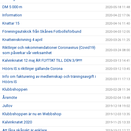
DM 5 000 m
2020-05-18 11:48
Information
2020-04-22 17:06
Knattar 15
2020-04-16 11:40
Föreningsutskick från Skånes Fotbollsförbund
2020-04-03 12:05
Knatteinskrivning 4 april
2020-03-26 11:25
Riktlinjer och rekommendationer Coronavirus (Covid19)
2020-03-24 08:00
som påverkar vår verksamhet
Kalvinknatet 12 maj ÄR FLYTTAT TILL DEN 3/9!!!!!
2020-03-13 14:41
Höörs IS:s riktlinjer gällande Corona
2020-03-12 13:45
Info om fakturering av medlemskap och träningsavgift i
2020-03-11 17:13
Höörs IS
Klubbshoppen
2020-02-28 11:34
Årsmöte
2020-02-04 13:48
Jullov
2019-12-18 19:02
Klubbshoppen är nu en Webbshop
2019-12-03 13:35
Kalvinknatet 2020
2019-11-25 13:33
Att låna skånskt är enklare
2019-10-15 12:27