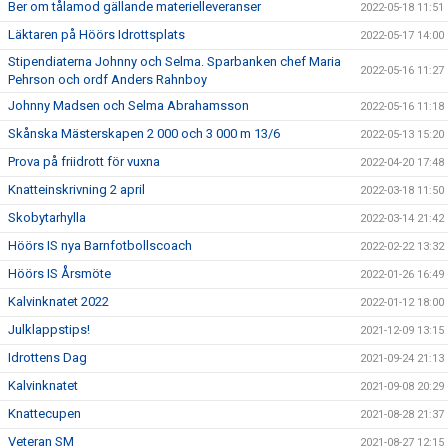
Ber om tålamod gällande materielleveranser
2022-05-18 11:51
Läktaren på Höörs Idrottsplats
2022-05-17 14:00
Stipendiaterna Johnny och Selma. Sparbanken chef Maria
2022-05-16 11:27
Pehrson och ordf Anders Rahnboy
Johnny Madsen och Selma Abrahamsson
2022-05-16 11:18
Skånska Mästerskapen 2 000 och 3 000 m 13/6
2022-05-13 15:20
Prova på friidrott för vuxna
2022-04-20 17:48
Knatteinskrivning 2 april
2022-03-18 11:50
Skobytarhylla
2022-03-14 21:42
Höörs IS nya Barnfotbollscoach
2022-02-22 13:32
Höörs IS Årsmöte
2022-01-26 16:49
Kalvinknatet 2022
2022-01-12 18:00
Julklappstips!
2021-12-09 13:15
Idrottens Dag
2021-09-24 21:13
Kalvinknatet
2021-09-08 20:29
Knattecupen
2021-08-28 21:37
Veteran SM
2021-08-27 12:15