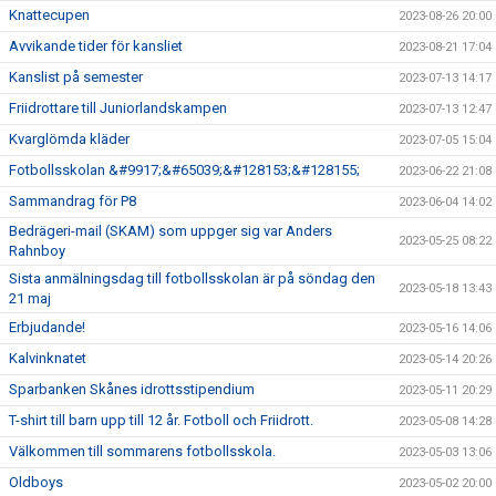
Knattecupen
2023-08-26 20:00
Avvikande tider för kansliet
2023-08-21 17:04
Kanslist på semester
2023-07-13 14:17
Friidrottare till Juniorlandskampen
2023-07-13 12:47
Kvarglömda kläder
2023-07-05 15:04
Fotbollsskolan &#9917;&#65039;&#128153;&#128155;
2023-06-22 21:08
Sammandrag för P8
2023-06-04 14:02
Bedrägeri-mail (SKAM) som uppger sig var Anders
2023-05-25 08:22
Rahnboy
Sista anmälningsdag till fotbollsskolan är på söndag den
2023-05-18 13:43
21 maj
Erbjudande!
2023-05-16 14:06
Kalvinknatet
2023-05-14 20:26
Sparbanken Skånes idrottsstipendium
2023-05-11 20:29
T-shirt till barn upp till 12 år. Fotboll och Friidrott.
2023-05-08 14:28
Välkommen till sommarens fotbollsskola.
2023-05-03 13:06
Oldboys
2023-05-02 20:00