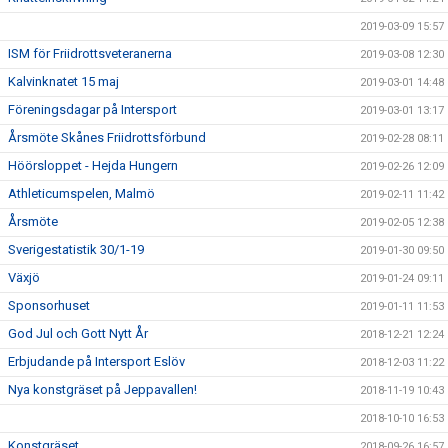
2019-03-09 15:57
ISM för Friidrottsveteranerna
2019-03-08 12:30
Kalvinknatet 15 maj
2019-03-01 14:48
Föreningsdagar på Intersport
2019-03-01 13:17
Årsmöte Skånes Friidrottsförbund
2019-02-28 08:11
Höörsloppet - Hejda Hungern
2019-02-26 12:09
Athleticumspelen, Malmö
2019-02-11 11:42
Årsmöte
2019-02-05 12:38
Sverigestatistik 30/1-19
2019-01-30 09:50
Växjö
2019-01-24 09:11
Sponsorhuset
2019-01-11 11:53
God Jul och Gott Nytt År
2018-12-21 12:24
Erbjudande på Intersport Eslöv
2018-12-03 11:22
Nya konstgräset på Jeppavallen!
2018-11-19 10:43
2018-10-10 16:53
Konstgräset
2018-09-26 16:57