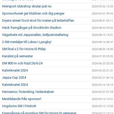
Intersport clubshop strular just nu
2024-09-26 15:33
Sponsorhuset ger klubben och dig pengar
2024-09-21 09:55
Dryers street food stod för maten på ledarträffen
2024-08-31 09:11
Häck framgångar på Stockholm Stadion
2024-08-22 09:02
Vägarbete vid Jeppavallen, ledljusinstallering.
2024-08-19 14:01
2 SM medaljer till Lukas i Ljungby!
2024-08-14 08:37
SM final x 2 för Höörs IS Philip
2024-08-05 18:30
Kanslist på semester
2024-07-29 09:35
DM 800 m och höjd 26/6-24
2024-06-23 20:33
Kalvinknatet 2024
2024-05-23 21:31
Jeppa Cup 2024
2024-05-21 06:16
Kalvinknatet 2024
2024-05-14 18:19
Herrsenior, förändring i ledarstaben
2024-05-07 07:29
Meddelande från sponsor!
2024-03-14 13:51
Ungdoms SM i Friidrott
2024-03-12 13:20
Framgångar på inomhus SM för Höörs IS veteraner.
2024-03-12 13:12