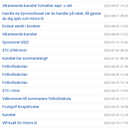
Vikarierande kanslist fortsätter sept. o okt.
2022-09-01 14:24
Handla via Sponsorhuset när du handlar på nätet, då gynnar
2022-08-17 08:30
du dig själv och Höörs IS
Endast swish i kiosken
2022-08-05 13:00
Vikarierande kanslist
2022-08-04 13:22
Sponsorer 2022
2022-07-15 15:26
STC GYM Höör
2022-07-02 08:26
Kansliet har sommarstängt!
2022-07-01 08:58
Fotbollsskolan
2022-06-30 21:04
Fotbollsskolan
2022-06-30 12:28
Fotbollsskolan
2022-06-29 15:14
STC i Höör
2022-06-07 14:04
Välkommen till sommarens fotbollsskola
2022-05-26 12:17
Footgolf Bosjökloster
2022-05-25 18:38
Kansliet
2022-05-24 12:24
VIP-kväll för Höörs IS
2022-05-18 17:33