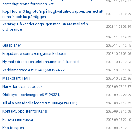
2023-11-29 14:37
samtidigt stötta föreningslivet
Köp Höörs IS lagfoto/n på högkvalitativt papper, perfekt att
2023-11-28 16:59
rama in och ha på väggen
Varning! Då var det dags igen med SKAM mail från
2023-11-06 09:59
ordförande
2023-11-02 14:32
Gräsplaner
2023-11-01 13:15
Erbjudande som även gynnar klubben.
2023-10-26 09:06
Ny mailadress och telefonnummer till kansliet
2023-10-16 13:13
Världsmästare &#127480;&#127466;
2023-10-06 13:06
Maskotar till MFF
2023-10-02 20:26
När vi får oväntat besök
2023-09-27 19:37
Oldboys = seriesegrare&#129321;
2023-09-26 20:59
Till alla oss ideella ledare&#10084;&#65039;
2023-09-23 17:02
Kontaktuppgifter för Kansli
2023-09-08 13:08
Försvunnen väska
2023-09-05 20:10
Knattecupen
2023-08-27 17:11