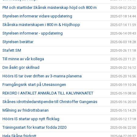
PM och starttider Skånsk mästerskap höjd och 800 m
2025-08-02 20:22
Styrelsen informerar vidare uppdatering
2025-07-18 14:44
Skånska mästerskapen i 800 m & Höjdhopp
2025-07-14 11:59
Styrelsen informerar - uppdatering
2025-06-14 09:43
Styrelsen berättar
2025-06-03 18:28
Stafett SM
2025-05-26 11:18
Till minne av vår kollega
2025-05-23 11:21
Din åsikt gör skillnad
2025-05-22 16:12
Höörs IS tar över driften av 3-manna planerna
2025-05-20 16:56
Framgångsrik start på Utesäsongen
2025-05-19 10:34
REKORD I ANTALET ANMÄLDA TILL KALVINKNATET
2025-05-19 08:50
Skånes idrottsledarstipendie till Christoffer Gangenäs
2025-05-16 20:03
Målning av friidrottsbanan
2025-05-15 14:29
Höörs IS startar upp nytt flicklag
2025-05-12 17:18
Träningsstart för knattar födda 2020
2025-05-06 22:00
Hela Skåne friidrott
2025-04-27 09:37