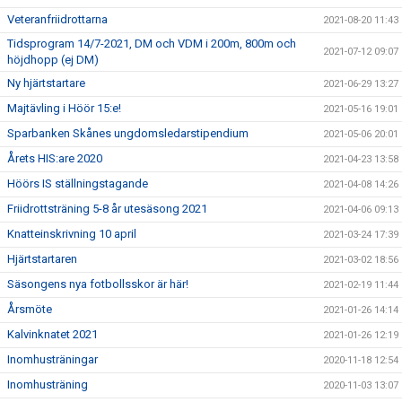
Veteranfriidrottarna
2021-08-20 11:43
Tidsprogram 14/7-2021, DM och VDM i 200m, 800m och
2021-07-12 09:07
höjdhopp (ej DM)
Ny hjärtstartare
2021-06-29 13:27
Majtävling i Höör 15:e!
2021-05-16 19:01
Sparbanken Skånes ungdomsledarstipendium
2021-05-06 20:01
Årets HIS:are 2020
2021-04-23 13:58
Höörs IS ställningstagande
2021-04-08 14:26
Friidrottsträning 5-8 år utesäsong 2021
2021-04-06 09:13
Knatteinskrivning 10 april
2021-03-24 17:39
Hjärtstartaren
2021-03-02 18:56
Säsongens nya fotbollsskor är här!
2021-02-19 11:44
Årsmöte
2021-01-26 14:14
Kalvinknatet 2021
2021-01-26 12:19
Inomhusträningar
2020-11-18 12:54
Inomhusträning
2020-11-03 13:07