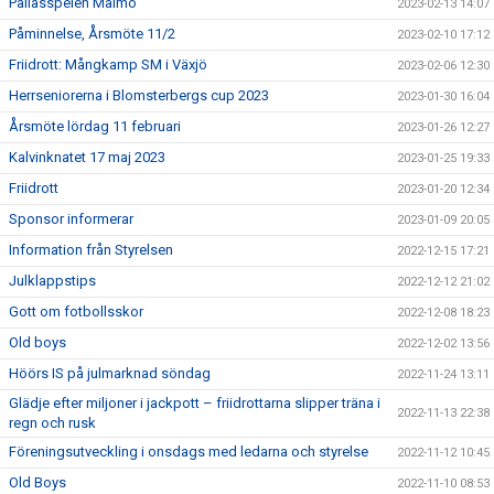
Pallasspelen Malmö
2023-02-13 14:07
Påminnelse, Årsmöte 11/2
2023-02-10 17:12
Friidrott: Mångkamp SM i Växjö
2023-02-06 12:30
Herrseniorerna i Blomsterbergs cup 2023
2023-01-30 16:04
Årsmöte lördag 11 februari
2023-01-26 12:27
Kalvinknatet 17 maj 2023
2023-01-25 19:33
Friidrott
2023-01-20 12:34
Sponsor informerar
2023-01-09 20:05
Information från Styrelsen
2022-12-15 17:21
Julklappstips
2022-12-12 21:02
Gott om fotbollsskor
2022-12-08 18:23
Old boys
2022-12-02 13:56
Höörs IS på julmarknad söndag
2022-11-24 13:11
Glädje efter miljoner i jackpott – friidrottarna slipper träna i
2022-11-13 22:38
regn och rusk
Föreningsutveckling i onsdags med ledarna och styrelse
2022-11-12 10:45
Old Boys
2022-11-10 08:53