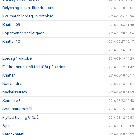
Belysningen runt löparbanorna
2016-10-18 15:04
Kvalmatch lördag 15 oktober
2016-10-14 13:26
Knattar 09
2016-10-03 11:40
Löparbanor besiktigade
2016-09-28 15:34
Knattar 10
2016-09-27 12:17
2016-09-26 15:07
Lördag 1 oktober
2016-09-19 14:29
Friidrottsarena sätter Höör på kartan
2016-08-12 11:42
Knattar 11
2016-08-10 16:17
Nattvandra.
2016-07-18 12:01
Nyckelsystem
2016-07-18 11:53
Semester!
2016-06-23 12:48
Sommaruppehåll
2016-06-15 19:30
Flyttad träning 9-12 år
2016-06-12 10:53
6 juni
2016-06-01 19:09
Kalvinknatet
2016-05-18 16:32