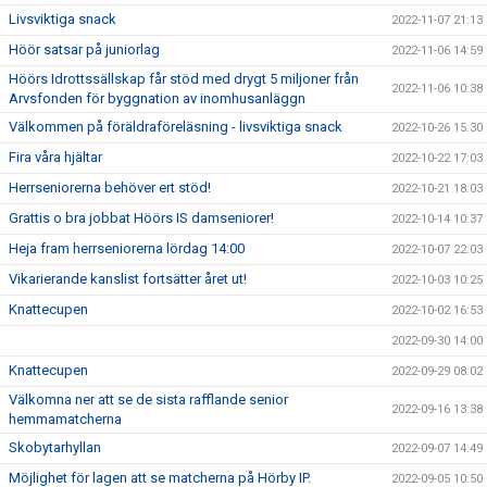
Livsviktiga snack
2022-11-07 21:13
Höör satsar på juniorlag
2022-11-06 14:59
Höörs Idrottssällskap får stöd med drygt 5 miljoner från
2022-11-06 10:38
Arvsfonden för byggnation av inomhusanläggn
Välkommen på föräldraföreläsning - livsviktiga snack
2022-10-26 15:30
Fira våra hjältar
2022-10-22 17:03
Herrseniorerna behöver ert stöd!
2022-10-21 18:03
Grattis o bra jobbat Höörs IS damseniorer!
2022-10-14 10:37
Heja fram herrseniorerna lördag 14:00
2022-10-07 22:03
Vikarierande kanslist fortsätter året ut!
2022-10-03 10:25
Knattecupen
2022-10-02 16:53
2022-09-30 14:00
Knattecupen
2022-09-29 08:02
Välkomna ner att se de sista rafflande senior
2022-09-16 13:38
hemmamatcherna
Skobytarhyllan
2022-09-07 14:49
Möjlighet för lagen att se matcherna på Hörby IP.
2022-09-05 10:50