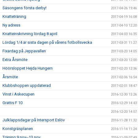
Säsongens första derby!
2017-04-26 19:46
Knatteträning
2017-04-19 16:08
Ny adress
2017-04-10 12:20
Knatteinskrivning lördag 8 april
2017-04-03 16:35
Lördag 1/4 är sista dagen på vårens fotbollsvecka
2017-03-31 11:27
Fixardag på Jeppavallen
2017-03-20 14:05
Extra Årsmöte
2017-03-20 12:00
Höörsloppet Hejda Hungern
2017-02-20 12:36
Årsmöte
2017-02-06 16:54
Klubbshoppen uppdaterad
2017-02-01 18:47
Vinst i Askecupen
2016-12-30 15:26
Grattis F 10
2016-12-29 14:43
2016-12-20 14:07
Julklappsdagar på Intersport Eslöv
2016-11-28 11:32
Konstgräsplanen
2016-11-14 11:24
Träning 9 nov--13 nov
2016-11-09 07:49