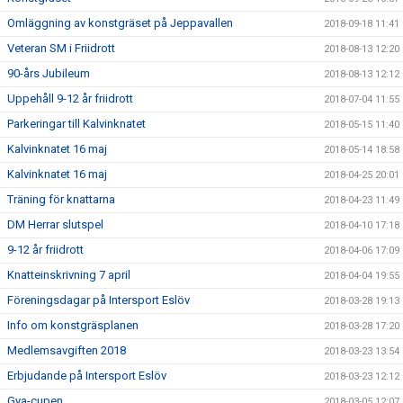
Omläggning av konstgräset på Jeppavallen
2018-09-18 11:41
Veteran SM i Friidrott
2018-08-13 12:20
90-års Jubileum
2018-08-13 12:12
Uppehåll 9-12 år friidrott
2018-07-04 11:55
Parkeringar till Kalvinknatet
2018-05-15 11:40
Kalvinknatet 16 maj
2018-05-14 18:58
Kalvinknatet 16 maj
2018-04-25 20:01
Träning för knattarna
2018-04-23 11:49
DM Herrar slutspel
2018-04-10 17:18
9-12 år friidrott
2018-04-06 17:09
Knatteinskrivning 7 april
2018-04-04 19:55
Föreningsdagar på Intersport Eslöv
2018-03-28 19:13
Info om konstgräsplanen
2018-03-28 17:20
Medlemsavgiften 2018
2018-03-23 13:54
Erbjudande på Intersport Eslöv
2018-03-23 12:12
Gya-cupen
2018-03-05 12:07