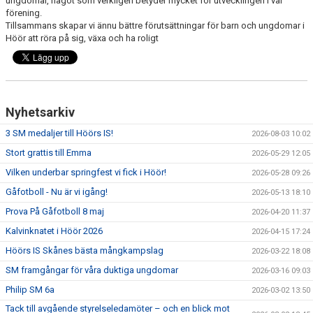
ungdomar, något som verkligen betyder mycket för utvecklingen i vår
förening.
Tillsammans skapar vi ännu bättre förutsättningar för barn och ungdomar i
DOKUMENT
Höör att röra på sig, växa och ha roligt
SPONSRING
IDROTTSFÖRSÄKRING
Nyhetsarkiv
MEDLEMSKAP
3 SM medaljer till Höörs IS!
2026-08-03 10:02
ANTIDOPING
Stort grattis till Emma
2026-05-29 12:05
Vilken underbar springfest vi fick i Höör!
2026-05-28 09:26
MEDLEMS- & TRÄNINGSAVGIFTER
Gåfotboll - Nu är vi igång!
2026-05-13 18:10
FRITIDSKORTET
Prova På Gåfotboll 8 maj
2026-04-20 11:37
Kalvinknatet i Höör 2026
2026-04-15 17:24
TRÄNINGSTIDER
Höörs IS Skånes bästa mångkampslag
2026-03-22 18:08
SM framgångar för våra duktiga ungdomar
2026-03-16 09:03
Philip SM 6a
2026-03-02 13:50
Tack till avgående styrelseledamöter – och en blick mot