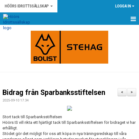
HÖÖRS IDROTTSSÄLLSKAP
LOGGA IN
HEM
NYHETER
KONTAKT
HÖÖRS IS STADGAR
HÖÖRS IS POLICY OCH RIKTLINJER
Bidrag från Sparbanksstiftelsen
<
>
KLUBBSHOP
2025-09-10 17:34
KALENDER
Stort tack till Sparbanksstiftelsen
Höörs IS vill rikta ett hjärtligt tack till Sparbanksstiftelsen för bidraget vi har
MATCHER
erhålligt.
Stödet gör det möjligt för oss att köpa in nya träningsredskap till våra
OM KLUBBEN