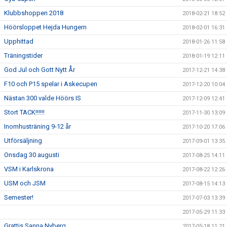
Klubbshoppen 2018
2018-02-21 18:52
Höörsloppet Hejda Hungern
2018-02-01 16:31
Upphittad
2018-01-26 11:58
Träningstider
2018-01-19 12:11
God Jul och Gott Nytt År
2017-12-21 14:38
F10 och P15 spelar i Askecupen
2017-12-20 10:04
Nästan 300 valde Höörs IS
2017-12-09 12:41
Stort TACK!!!!!!
2017-11-30 13:09
Inomhusträning 9-12 år
2017-10-20 17:06
Utförsäljning
2017-09-01 13:35
Onsdag 30 augusti
2017-08-25 14:11
VSM i Karlskrona
2017-08-22 12:26
USM och JSM
2017-08-15 14:13
Semester!
2017-07-03 13:39
2017-05-29 11:33
Grattis Sanna Nyberg
2017-05-18 11:21