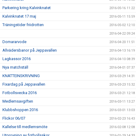
Parkering kring Kalvinknatet
2016-05-16 11:22
Kalvinknatet 17 maj
2016-05-11 15:59
Träningstider friidrotten
2016-05-02 12:10
2016-04-22 09:24
Domararvode
2016-04-20 11:51
Allvädersbanor på Jeppavallen
2016-04-13 16:19
Lagkassor 2016
2016-04-10 08:39
Nya matchställ
2016-04-01 07:37
KNATTEINSKRIVNING
2016-03-29 14:31
Fixardag på Jeppavallen
2016-03-23 15:32
Fotbollsvecka 2016
2016-03-21 12:18
Medlemsavgiften
2016-03-11 13:27
Klubbshoppen 2016
2016-03-01 13:03
Flickor 06/07
2016-02-23 16:43
Kallelse till medlemsmöte
2016-02-08 12:08
Utprovning av fotbollsskor
2016-01-29 14:33