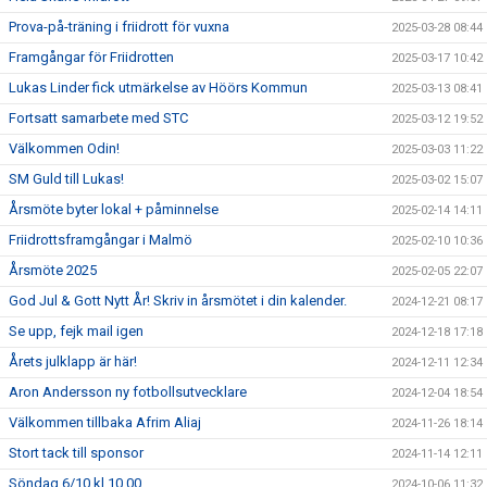
Prova-på-träning i friidrott för vuxna
2025-03-28 08:44
Framgångar för Friidrotten
2025-03-17 10:42
Lukas Linder fick utmärkelse av Höörs Kommun
2025-03-13 08:41
Fortsatt samarbete med STC
2025-03-12 19:52
Välkommen Odin!
2025-03-03 11:22
SM Guld till Lukas!
2025-03-02 15:07
Årsmöte byter lokal + påminnelse
2025-02-14 14:11
Friidrottsframgångar i Malmö
2025-02-10 10:36
Årsmöte 2025
2025-02-05 22:07
God Jul & Gott Nytt År! Skriv in årsmötet i din kalender.
2024-12-21 08:17
Se upp, fejk mail igen
2024-12-18 17:18
Årets julklapp är här!
2024-12-11 12:34
Aron Andersson ny fotbollsutvecklare
2024-12-04 18:54
Välkommen tillbaka Afrim Aliaj
2024-11-26 18:14
Stort tack till sponsor
2024-11-14 12:11
Söndag 6/10 kl 10.00
2024-10-06 11:32