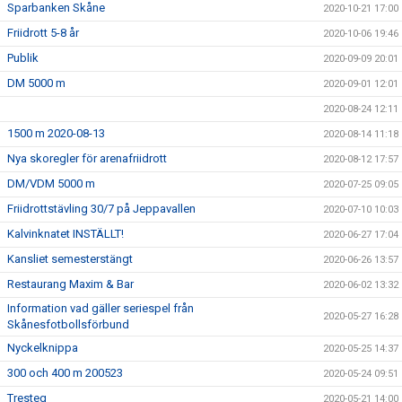
Sparbanken Skåne
2020-10-21 17:00
Friidrott 5-8 år
2020-10-06 19:46
Publik
2020-09-09 20:01
DM 5000 m
2020-09-01 12:01
2020-08-24 12:11
1500 m 2020-08-13
2020-08-14 11:18
Nya skoregler för arenafriidrott
2020-08-12 17:57
DM/VDM 5000 m
2020-07-25 09:05
Friidrottstävling 30/7 på Jeppavallen
2020-07-10 10:03
Kalvinknatet INSTÄLLT!
2020-06-27 17:04
Kansliet semesterstängt
2020-06-26 13:57
Restaurang Maxim & Bar
2020-06-02 13:32
Information vad gäller seriespel från
2020-05-27 16:28
Skånesfotbollsförbund
Nyckelknippa
2020-05-25 14:37
300 och 400 m 200523
2020-05-24 09:51
Tresteg
2020-05-21 14:00