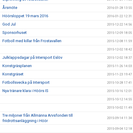
Årsmöte
2016-01-28 13:55
Höörsloppet 19 mars 2016
2016-01-22 12:31
God Jul
2015-12-22 14:56
Sponsorhuset
2015-12-09 18:05
Fotboll med killar från Frostavallen
2015-12-08 11:59
2015-12-02 18:42
Julklappsdagar på Intersport Eslöv
2015-12-02 18:37
Konstgräsplanen
2015-11-26 14:03
Konstgräset
2015-11-23 19:47
Fotbollsvecka på Intersport
2015-10-28 17:41
Nya tränare klara i Höörs IS
2015-10-16 12:01
2015-10-12 14:55
2015-10-02 11:49
Tre miljoner från Allmänna Arvsfonden till
2015-09-14 11:34
friidrottsanläggning i Höör
2015-09-04 12:18