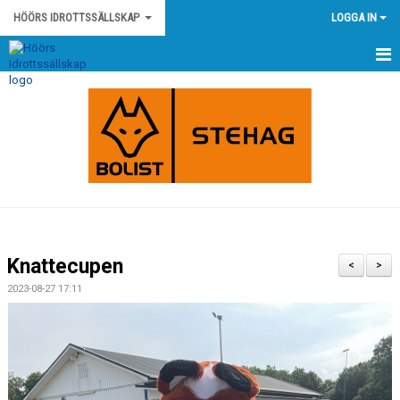
HÖÖRS IDROTTSSÄLLSKAP
LOGGA IN
HEM
NYHETER
KONTAKT
HÖÖRS IS STADGAR
HÖÖRS IS POLICY OCH RIKTLINJER
Knattecupen
<
>
KLUBBSHOP
2023-08-27 17:11
KALENDER
MATCHER
OM KLUBBEN