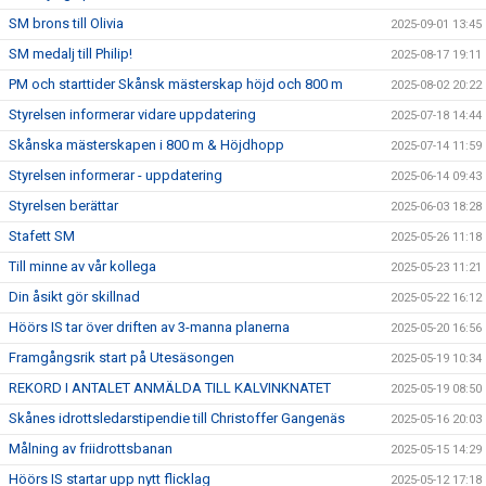
SM brons till Olivia
2025-09-01 13:45
SM medalj till Philip!
2025-08-17 19:11
PM och starttider Skånsk mästerskap höjd och 800 m
2025-08-02 20:22
Styrelsen informerar vidare uppdatering
2025-07-18 14:44
Skånska mästerskapen i 800 m & Höjdhopp
2025-07-14 11:59
Styrelsen informerar - uppdatering
2025-06-14 09:43
Styrelsen berättar
2025-06-03 18:28
Stafett SM
2025-05-26 11:18
Till minne av vår kollega
2025-05-23 11:21
Din åsikt gör skillnad
2025-05-22 16:12
Höörs IS tar över driften av 3-manna planerna
2025-05-20 16:56
Framgångsrik start på Utesäsongen
2025-05-19 10:34
REKORD I ANTALET ANMÄLDA TILL KALVINKNATET
2025-05-19 08:50
Skånes idrottsledarstipendie till Christoffer Gangenäs
2025-05-16 20:03
Målning av friidrottsbanan
2025-05-15 14:29
Höörs IS startar upp nytt flicklag
2025-05-12 17:18