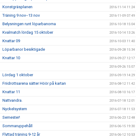
Konstgräsplanen
2016-11-14 11:24
Träning 9 nov--13 nov
2016-11-09 07:49
Belysningen runt löparbanorna
2016-10-18 15:04
Kvalmatch lördag 15 oktober
2016-10-14 13:26
Knattar 09
2016-10-03 11:40
Löparbanor besiktigade
2016-09-28 15:34
Knattar 10
2016-09-27 12:17
2016-09-26 15:07
Lördag 1 oktober
2016-09-19 14:29
Friidrottsarena sätter Höör på kartan
2016-08-12 11:42
Knattar 11
2016-08-10 16:17
Nattvandra.
2016-07-18 12:01
Nyckelsystem
2016-07-18 11:53
Semester!
2016-06-23 12:48
Sommaruppehåll
2016-06-15 19:30
Flyttad träning 9-12 år
2016-06-12 10:53