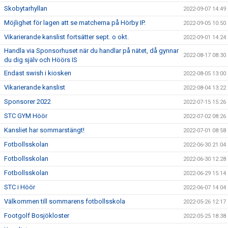
Skobytarhyllan
2022-09-07 14:49
Möjlighet för lagen att se matcherna på Hörby IP.
2022-09-05 10:50
Vikarierande kanslist fortsätter sept. o okt.
2022-09-01 14:24
Handla via Sponsorhuset när du handlar på nätet, då gynnar
2022-08-17 08:30
du dig själv och Höörs IS
Endast swish i kiosken
2022-08-05 13:00
Vikarierande kanslist
2022-08-04 13:22
Sponsorer 2022
2022-07-15 15:26
STC GYM Höör
2022-07-02 08:26
Kansliet har sommarstängt!
2022-07-01 08:58
Fotbollsskolan
2022-06-30 21:04
Fotbollsskolan
2022-06-30 12:28
Fotbollsskolan
2022-06-29 15:14
STC i Höör
2022-06-07 14:04
Välkommen till sommarens fotbollsskola
2022-05-26 12:17
Footgolf Bosjökloster
2022-05-25 18:38