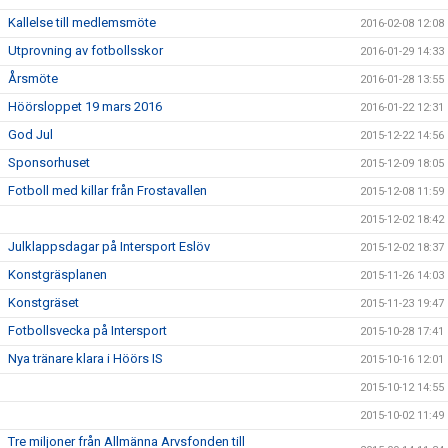
Kallelse till medlemsmöte
2016-02-08 12:08
Utprovning av fotbollsskor
2016-01-29 14:33
Årsmöte
2016-01-28 13:55
Höörsloppet 19 mars 2016
2016-01-22 12:31
God Jul
2015-12-22 14:56
Sponsorhuset
2015-12-09 18:05
Fotboll med killar från Frostavallen
2015-12-08 11:59
2015-12-02 18:42
Julklappsdagar på Intersport Eslöv
2015-12-02 18:37
Konstgräsplanen
2015-11-26 14:03
Konstgräset
2015-11-23 19:47
Fotbollsvecka på Intersport
2015-10-28 17:41
Nya tränare klara i Höörs IS
2015-10-16 12:01
2015-10-12 14:55
2015-10-02 11:49
Tre miljoner från Allmänna Arvsfonden till