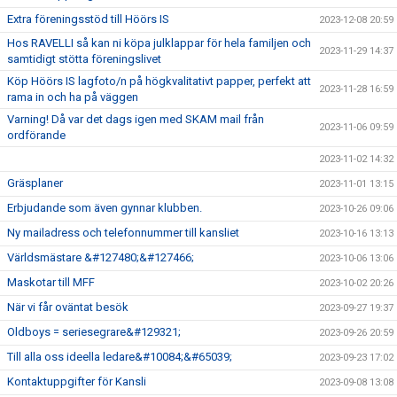
Extra föreningsstöd till Höörs IS
2023-12-08 20:59
Hos RAVELLI så kan ni köpa julklappar för hela familjen och
2023-11-29 14:37
samtidigt stötta föreningslivet
Köp Höörs IS lagfoto/n på högkvalitativt papper, perfekt att
2023-11-28 16:59
rama in och ha på väggen
Varning! Då var det dags igen med SKAM mail från
2023-11-06 09:59
ordförande
2023-11-02 14:32
Gräsplaner
2023-11-01 13:15
Erbjudande som även gynnar klubben.
2023-10-26 09:06
Ny mailadress och telefonnummer till kansliet
2023-10-16 13:13
Världsmästare &#127480;&#127466;
2023-10-06 13:06
Maskotar till MFF
2023-10-02 20:26
När vi får oväntat besök
2023-09-27 19:37
Oldboys = seriesegrare&#129321;
2023-09-26 20:59
Till alla oss ideella ledare&#10084;&#65039;
2023-09-23 17:02
Kontaktuppgifter för Kansli
2023-09-08 13:08