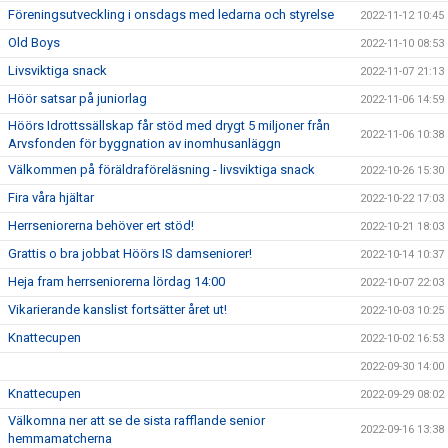
Föreningsutveckling i onsdags med ledarna och styrelse
2022-11-12 10:45
Old Boys
2022-11-10 08:53
Livsviktiga snack
2022-11-07 21:13
Höör satsar på juniorlag
2022-11-06 14:59
Höörs Idrottssällskap får stöd med drygt 5 miljoner från
2022-11-06 10:38
Arvsfonden för byggnation av inomhusanläggn
Välkommen på föräldraföreläsning - livsviktiga snack
2022-10-26 15:30
Fira våra hjältar
2022-10-22 17:03
Herrseniorerna behöver ert stöd!
2022-10-21 18:03
Grattis o bra jobbat Höörs IS damseniorer!
2022-10-14 10:37
Heja fram herrseniorerna lördag 14:00
2022-10-07 22:03
Vikarierande kanslist fortsätter året ut!
2022-10-03 10:25
Knattecupen
2022-10-02 16:53
2022-09-30 14:00
Knattecupen
2022-09-29 08:02
Välkomna ner att se de sista rafflande senior
2022-09-16 13:38
hemmamatcherna