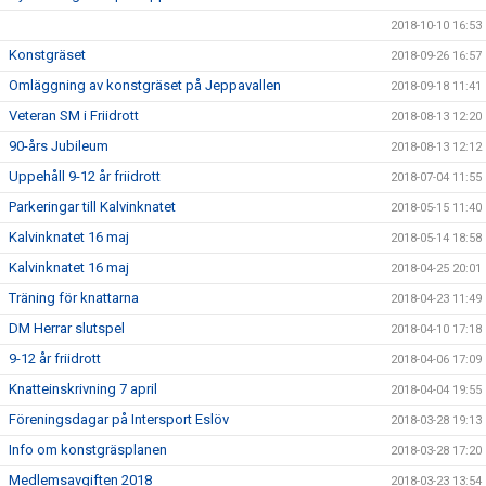
2018-10-10 16:53
Konstgräset
2018-09-26 16:57
Omläggning av konstgräset på Jeppavallen
2018-09-18 11:41
Veteran SM i Friidrott
2018-08-13 12:20
90-års Jubileum
2018-08-13 12:12
Uppehåll 9-12 år friidrott
2018-07-04 11:55
Parkeringar till Kalvinknatet
2018-05-15 11:40
Kalvinknatet 16 maj
2018-05-14 18:58
Kalvinknatet 16 maj
2018-04-25 20:01
Träning för knattarna
2018-04-23 11:49
DM Herrar slutspel
2018-04-10 17:18
9-12 år friidrott
2018-04-06 17:09
Knatteinskrivning 7 april
2018-04-04 19:55
Föreningsdagar på Intersport Eslöv
2018-03-28 19:13
Info om konstgräsplanen
2018-03-28 17:20
Medlemsavgiften 2018
2018-03-23 13:54