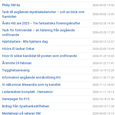
Philip SM 6a
2026-03-02 13:50
Tack till avgående styrelseledamöter – och en blick mot
2026-03-02 13:45
framtiden
Årets HIS:are 2025 – Tre fantastiska föreningskrafter
2026-02-26 14:59
Tack för förtroendet – en hälsning från avgående
2026-02-25 17:29
ordförande
Hjärtstartare - Alla hjärtans dag
2026-02-13 12:57
Höörs IS tackar Oskar
2026-02-05 15:49
Höör IS söker kandidat till posten som ordförande
2026-01-23 10:02
Årsmöte 24 februari
2026-01-22 11:41
Trygghetsansvarig
2025-12-19 12:24
Information angående snöskottning KG
2025-11-20 17:20
Vi välkomnar Alexandra som ny kanslist
2025-11-12 18:45
Ledarstaben komplett - Herrsenior
2025-11-11 19:13
Serieseger för P15
2025-10-18 21:46
Bidrag från Sparbanksstiftelsen
2025-09-10 17:34
Medaljregn på veteran SM
2025-09-05 13:19