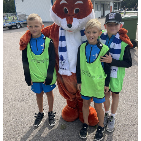
DOKUMENT
SPONSRING
IDROTTSFÖRSÄKRING
MEDLEMSKAP
ANTIDOPING
MEDLEMS- & TRÄNINGSAVGIFTER
FRITIDSKORTET
TRÄNINGSTIDER