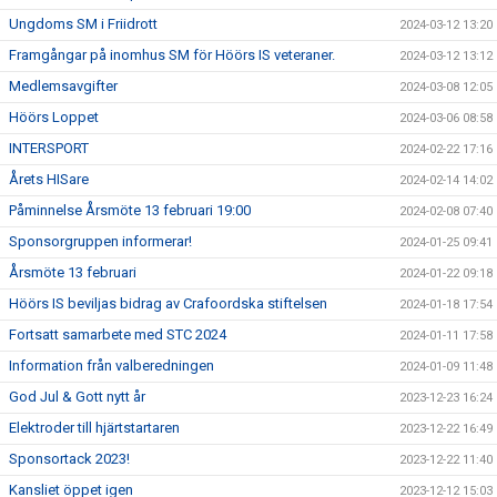
Ungdoms SM i Friidrott
2024-03-12 13:20
Framgångar på inomhus SM för Höörs IS veteraner.
2024-03-12 13:12
Medlemsavgifter
2024-03-08 12:05
Höörs Loppet
2024-03-06 08:58
INTERSPORT
2024-02-22 17:16
Årets HISare
2024-02-14 14:02
Påminnelse Årsmöte 13 februari 19:00
2024-02-08 07:40
Sponsorgruppen informerar!
2024-01-25 09:41
Årsmöte 13 februari
2024-01-22 09:18
Höörs IS beviljas bidrag av Crafoordska stiftelsen
2024-01-18 17:54
Fortsatt samarbete med STC 2024
2024-01-11 17:58
Information från valberedningen
2024-01-09 11:48
God Jul & Gott nytt år
2023-12-23 16:24
Elektroder till hjärtstartaren
2023-12-22 16:49
Sponsortack 2023!
2023-12-22 11:40
Kansliet öppet igen
2023-12-12 15:03