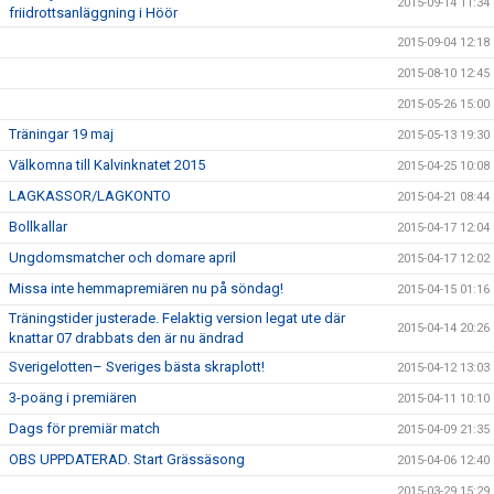
2015-09-14 11:34
friidrottsanläggning i Höör
2015-09-04 12:18
2015-08-10 12:45
2015-05-26 15:00
Träningar 19 maj
2015-05-13 19:30
Välkomna till Kalvinknatet 2015
2015-04-25 10:08
LAGKASSOR/LAGKONTO
2015-04-21 08:44
Bollkallar
2015-04-17 12:04
Ungdomsmatcher och domare april
2015-04-17 12:02
Missa inte hemmapremiären nu på söndag!
2015-04-15 01:16
Träningstider justerade. Felaktig version legat ute där
2015-04-14 20:26
knattar 07 drabbats den är nu ändrad
Sverigelotten– Sveriges bästa skraplott!
2015-04-12 13:03
3-poäng i premiären
2015-04-11 10:10
Dags för premiär match
2015-04-09 21:35
OBS UPPDATERAD. Start Grässäsong
2015-04-06 12:40
2015-03-29 15:29