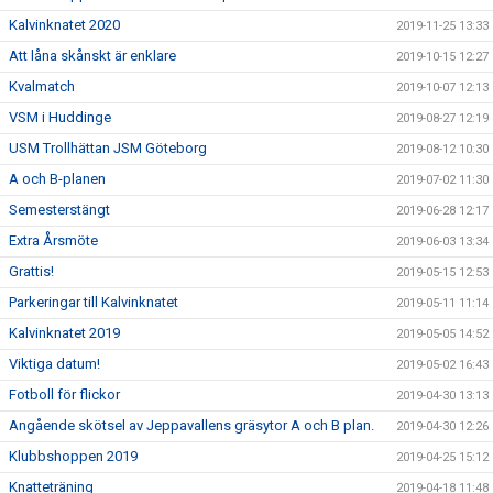
Kalvinknatet 2020
2019-11-25 13:33
Att låna skånskt är enklare
2019-10-15 12:27
Kvalmatch
2019-10-07 12:13
VSM i Huddinge
2019-08-27 12:19
USM Trollhättan JSM Göteborg
2019-08-12 10:30
A och B-planen
2019-07-02 11:30
Semesterstängt
2019-06-28 12:17
Extra Årsmöte
2019-06-03 13:34
Grattis!
2019-05-15 12:53
Parkeringar till Kalvinknatet
2019-05-11 11:14
Kalvinknatet 2019
2019-05-05 14:52
Viktiga datum!
2019-05-02 16:43
Fotboll för flickor
2019-04-30 13:13
Angående skötsel av Jeppavallens gräsytor A och B plan.
2019-04-30 12:26
Klubbshoppen 2019
2019-04-25 15:12
Knatteträning
2019-04-18 11:48