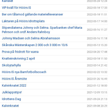
Kansliet
2022-05-24 12:24
VIP-kväll för Höörs IS
2022-05-18 17:33
Ber om tålamod gällande materielleveranser
2022-05-18 11:51
Läktaren på Höörs Idrottsplats
2022-05-17 14:00
Stipendiaterna Johnny och Selma. Sparbanken chef Maria
2022-05-16 11:27
Pehrson och ordf Anders Rahnboy
Johnny Madsen och Selma Abrahamsson
2022-05-16 11:18
Skånska Mästerskapen 2 000 och 3 000 m 13/6
2022-05-13 15:20
Prova på friidrott för vuxna
2022-04-20 17:48
Knatteinskrivning 2 april
2022-03-18 11:50
Skobytarhylla
2022-03-14 21:42
Höörs IS nya Barnfotbollscoach
2022-02-22 13:32
Höörs IS Årsmöte
2022-01-26 16:49
Kalvinknatet 2022
2022-01-12 18:00
Julklappstips!
2021-12-09 13:15
Idrottens Dag
2021-09-24 21:13
Kalvinknatet
2021-09-08 20:29