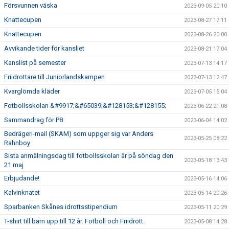
Försvunnen väska
2023-09-05 20:10
Knattecupen
2023-08-27 17:11
Knattecupen
2023-08-26 20:00
Avvikande tider för kansliet
2023-08-21 17:04
Kanslist på semester
2023-07-13 14:17
Friidrottare till Juniorlandskampen
2023-07-13 12:47
Kvarglömda kläder
2023-07-05 15:04
Fotbollsskolan &#9917;&#65039;&#128153;&#128155;
2023-06-22 21:08
Sammandrag för P8
2023-06-04 14:02
Bedrägeri-mail (SKAM) som uppger sig var Anders
2023-05-25 08:22
Rahnboy
Sista anmälningsdag till fotbollsskolan är på söndag den
2023-05-18 13:43
21 maj
Erbjudande!
2023-05-16 14:06
Kalvinknatet
2023-05-14 20:26
Sparbanken Skånes idrottsstipendium
2023-05-11 20:29
T-shirt till barn upp till 12 år. Fotboll och Friidrott.
2023-05-08 14:28