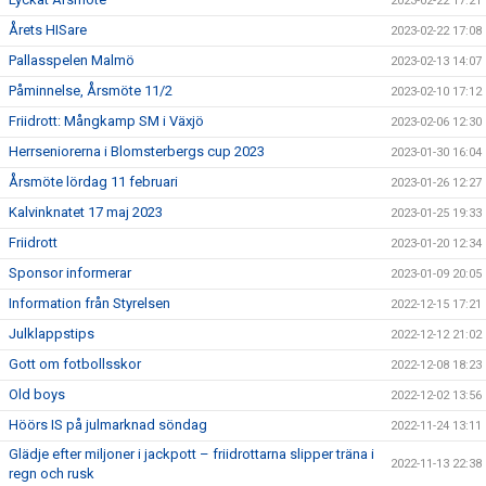
2023-02-22 17:21
Årets HISare
2023-02-22 17:08
Pallasspelen Malmö
2023-02-13 14:07
Påminnelse, Årsmöte 11/2
2023-02-10 17:12
Friidrott: Mångkamp SM i Växjö
2023-02-06 12:30
Herrseniorerna i Blomsterbergs cup 2023
2023-01-30 16:04
Årsmöte lördag 11 februari
2023-01-26 12:27
Kalvinknatet 17 maj 2023
2023-01-25 19:33
Friidrott
2023-01-20 12:34
Sponsor informerar
2023-01-09 20:05
Information från Styrelsen
2022-12-15 17:21
Julklappstips
2022-12-12 21:02
Gott om fotbollsskor
2022-12-08 18:23
Old boys
2022-12-02 13:56
Höörs IS på julmarknad söndag
2022-11-24 13:11
Glädje efter miljoner i jackpott – friidrottarna slipper träna i
2022-11-13 22:38
regn och rusk