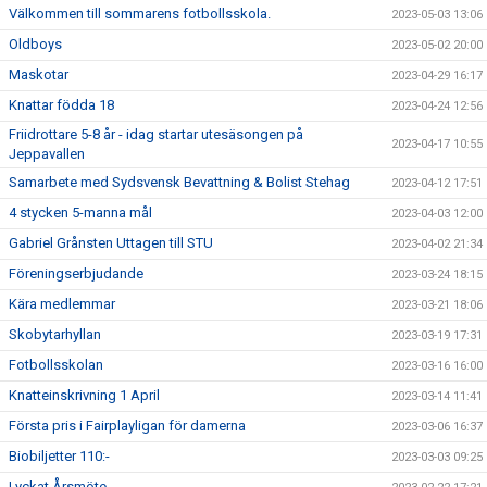
Välkommen till sommarens fotbollsskola.
2023-05-03 13:06
Oldboys
2023-05-02 20:00
Maskotar
2023-04-29 16:17
Knattar födda 18
2023-04-24 12:56
Friidrottare 5-8 år - idag startar utesäsongen på
2023-04-17 10:55
Jeppavallen
Samarbete med Sydsvensk Bevattning & Bolist Stehag
2023-04-12 17:51
4 stycken 5-manna mål
2023-04-03 12:00
Gabriel Grånsten Uttagen till STU
2023-04-02 21:34
Föreningserbjudande
2023-03-24 18:15
Kära medlemmar
2023-03-21 18:06
Skobytarhyllan
2023-03-19 17:31
Fotbollsskolan
2023-03-16 16:00
Knatteinskrivning 1 April
2023-03-14 11:41
Första pris i Fairplayligan för damerna
2023-03-06 16:37
Biobiljetter 110:-
2023-03-03 09:25
Lyckat Årsmöte