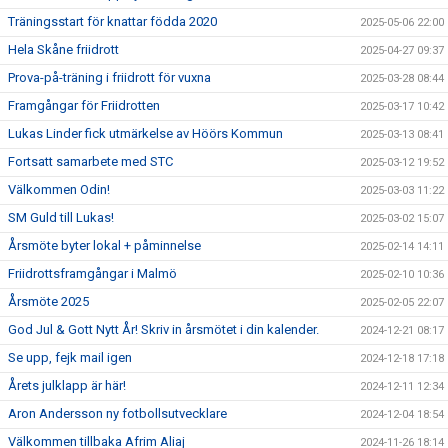
Träningsstart för knattar födda 2020
2025-05-06 22:00
Hela Skåne friidrott
2025-04-27 09:37
Prova-på-träning i friidrott för vuxna
2025-03-28 08:44
Framgångar för Friidrotten
2025-03-17 10:42
Lukas Linder fick utmärkelse av Höörs Kommun
2025-03-13 08:41
Fortsatt samarbete med STC
2025-03-12 19:52
Välkommen Odin!
2025-03-03 11:22
SM Guld till Lukas!
2025-03-02 15:07
Årsmöte byter lokal + påminnelse
2025-02-14 14:11
Friidrottsframgångar i Malmö
2025-02-10 10:36
Årsmöte 2025
2025-02-05 22:07
God Jul & Gott Nytt År! Skriv in årsmötet i din kalender.
2024-12-21 08:17
Se upp, fejk mail igen
2024-12-18 17:18
Årets julklapp är här!
2024-12-11 12:34
Aron Andersson ny fotbollsutvecklare
2024-12-04 18:54
Välkommen tillbaka Afrim Aliaj
2024-11-26 18:14