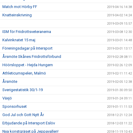
Match mot Hörby FF
2019-04-16 14:38
Knatteinskrivning
2019-04-02 14:24
2019-03-09 15:57
ISM för Friidrottsveteranerna
2019-03-08 12:30
Kalvinknatet 15 maj
2019-03-01 14:48
Föreningsdagar på Intersport
2019-03-01 13:17
Årsmöte Skånes Friidrottsförbund
2019-02-28 08:11
Höörsloppet - Hejda Hungern
2019-02-26 12:09
Athleticumspelen, Malmö
2019-02-11 11:42
Årsmöte
2019-02-05 12:38
Sverigestatistik 30/1-19
2019-01-30 09:50
Växjö
2019-01-24 09:11
Sponsorhuset
2019-01-11 11:53
God Jul och Gott Nytt År
2018-12-21 12:24
Erbjudande på Intersport Eslöv
2018-12-03 11:22
Nya konstgräset på Jeppavallen!
2018-11-19 10:43