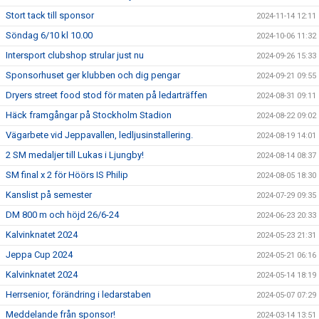
Stort tack till sponsor
2024-11-14 12:11
Söndag 6/10 kl 10.00
2024-10-06 11:32
Intersport clubshop strular just nu
2024-09-26 15:33
Sponsorhuset ger klubben och dig pengar
2024-09-21 09:55
Dryers street food stod för maten på ledarträffen
2024-08-31 09:11
Häck framgångar på Stockholm Stadion
2024-08-22 09:02
Vägarbete vid Jeppavallen, ledljusinstallering.
2024-08-19 14:01
2 SM medaljer till Lukas i Ljungby!
2024-08-14 08:37
SM final x 2 för Höörs IS Philip
2024-08-05 18:30
Kanslist på semester
2024-07-29 09:35
DM 800 m och höjd 26/6-24
2024-06-23 20:33
Kalvinknatet 2024
2024-05-23 21:31
Jeppa Cup 2024
2024-05-21 06:16
Kalvinknatet 2024
2024-05-14 18:19
Herrsenior, förändring i ledarstaben
2024-05-07 07:29
Meddelande från sponsor!
2024-03-14 13:51