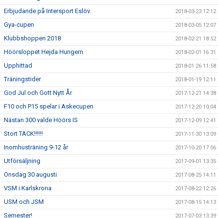
Erbjudande på Intersport Eslöv
2018-03-23 12:12
Gya-cupen
2018-03-05 12:07
Klubbshoppen 2018
2018-02-21 18:52
Höörsloppet Hejda Hungern
2018-02-01 16:31
Upphittad
2018-01-26 11:58
Träningstider
2018-01-19 12:11
God Jul och Gott Nytt År
2017-12-21 14:38
F10 och P15 spelar i Askecupen
2017-12-20 10:04
Nästan 300 valde Höörs IS
2017-12-09 12:41
Stort TACK!!!!!!
2017-11-30 13:09
Inomhusträning 9-12 år
2017-10-20 17:06
Utförsäljning
2017-09-01 13:35
Onsdag 30 augusti
2017-08-25 14:11
VSM i Karlskrona
2017-08-22 12:26
USM och JSM
2017-08-15 14:13
Semester!
2017-07-03 13:39