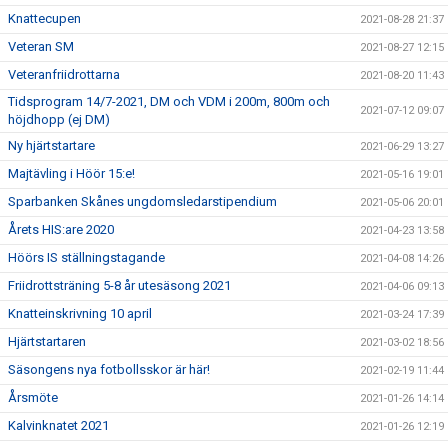
Knattecupen
2021-08-28 21:37
Veteran SM
2021-08-27 12:15
Veteranfriidrottarna
2021-08-20 11:43
Tidsprogram 14/7-2021, DM och VDM i 200m, 800m och
2021-07-12 09:07
höjdhopp (ej DM)
Ny hjärtstartare
2021-06-29 13:27
Majtävling i Höör 15:e!
2021-05-16 19:01
Sparbanken Skånes ungdomsledarstipendium
2021-05-06 20:01
Årets HIS:are 2020
2021-04-23 13:58
Höörs IS ställningstagande
2021-04-08 14:26
Friidrottsträning 5-8 år utesäsong 2021
2021-04-06 09:13
Knatteinskrivning 10 april
2021-03-24 17:39
Hjärtstartaren
2021-03-02 18:56
Säsongens nya fotbollsskor är här!
2021-02-19 11:44
Årsmöte
2021-01-26 14:14
Kalvinknatet 2021
2021-01-26 12:19