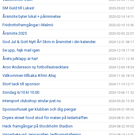
SM Guld till Lukas!
2025-03-02 15:07
Årsmöte byter lokal + påminnelse
2025-02-14 14:11
Friidrottsframgångar i Malmö
2025-02-10 10:36
Årsmöte 2025
2025-02-05 22:07
God Jul & Gott Nytt År! Skriv in årsmötet i din kalender.
2024-12-21 08:17
Se upp, fejk mail igen
2024-12-18 17:18
Årets julklapp är här!
2024-12-11 12:34
Aron Andersson ny fotbollsutvecklare
2024-12-04 18:54
Välkommen tillbaka Afrim Aliaj
2024-11-26 18:14
Stort tack till sponsor
2024-11-14 12:11
Söndag 6/10 kl 10.00
2024-10-06 11:32
Intersport clubshop strular just nu
2024-09-26 15:33
Sponsorhuset ger klubben och dig pengar
2024-09-21 09:55
Dryers street food stod för maten på ledarträffen
2024-08-31 09:11
Häck framgångar på Stockholm Stadion
2024-08-22 09:02
Vägarbete vid Jeppavallen, ledljusinstallering.
2024-08-19 14:01