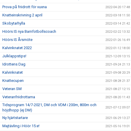
Prova på friidrott för vuxna
2022-04-20 17:48
Knatteinskrivning 2 april
2022-03-18 11:50
Skobytarhylla
2022-03-14 21:42
Höörs IS nya Barnfotbollscoach
2022-02-22 13:32
Höörs IS Årsmöte
2022-01-26 16:49
Kalvinknatet 2022
2022-01-12 18:00
Julklappstips!
2021-12-09 13:15
Idrottens Dag
2021-09-24 21:13
Kalvinknatet
2021-09-08 20:29
Knattecupen
2021-08-28 21:37
Veteran SM
2021-08-27 12:15
Veteranfriidrottarna
2021-08-20 11:43
Tidsprogram 14/7-2021, DM och VDM i 200m, 800m och
2021-07-12 09:07
höjdhopp (ej DM)
Ny hjärtstartare
2021-06-29 13:27
Majtävling i Höör 15:e!
2021-05-16 19:01