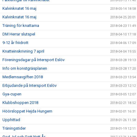
2018-05-15 11:40
Kalvinknatet 16 maj
2018-05-14 18:58
Kalvinknatet 16 maj
2018-04-25 20:01
Träning för knattarna
2018-04-23 11:49
DM Herrar slutspel
2018-04-10 17:18
9-12 år friidrott
2018-04-06 17:09
Knatteinskrivning 7 april
2018-04-04 19:55
Föreningsdagar på Intersport Eslöv
2018-03-28 19:13
Info om konstgräsplanen
2018-03-28 17:20
Medlemsavgiften 2018
2018-03-23 13:54
Erbjudande på Intersport Eslöv
2018-03-23 12:12
Gya-cupen
2018-03-05 12:07
Klubbshoppen 2018
2018-02-21 18:52
Höörsloppet Hejda Hungern
2018-02-01 16:31
Upphittad
2018-01-26 11:58
Träningstider
2018-01-19 12:11
God Jul och Gott Nytt År