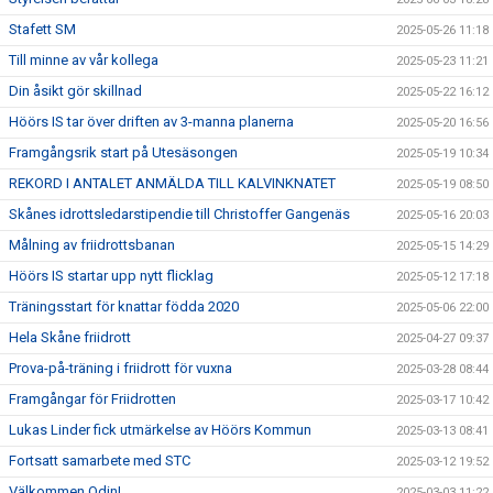
Stafett SM
2025-05-26 11:18
Till minne av vår kollega
2025-05-23 11:21
Din åsikt gör skillnad
2025-05-22 16:12
Höörs IS tar över driften av 3-manna planerna
2025-05-20 16:56
Framgångsrik start på Utesäsongen
2025-05-19 10:34
REKORD I ANTALET ANMÄLDA TILL KALVINKNATET
2025-05-19 08:50
Skånes idrottsledarstipendie till Christoffer Gangenäs
2025-05-16 20:03
Målning av friidrottsbanan
2025-05-15 14:29
Höörs IS startar upp nytt flicklag
2025-05-12 17:18
Träningsstart för knattar födda 2020
2025-05-06 22:00
Hela Skåne friidrott
2025-04-27 09:37
Prova-på-träning i friidrott för vuxna
2025-03-28 08:44
Framgångar för Friidrotten
2025-03-17 10:42
Lukas Linder fick utmärkelse av Höörs Kommun
2025-03-13 08:41
Fortsatt samarbete med STC
2025-03-12 19:52
Välkommen Odin!
2025-03-03 11:22