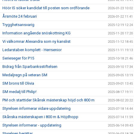
Höör IS söker kandidat till posten som ordförande
2026-01-23 10:02
Årsmöte 24 februari
2026-01-22 11:41
Trygghetsansvarig
2025-12-19 12:24
Information angående snöskottning KG
2025-11-20 17:20
Vi välkomnar Alexandra som ny kanslist
2025-11-12 18:45
Ledarstaben komplett - Herrsenior
2025-11-11 19:13
Serieseger för P15
2025-10-18 21:46
Bidrag från Sparbanksstiftelsen
2025-09-10 17:34
Medaljregn på veteran SM
2025-09-05 13:19
SM brons till Olivia
2025-09-01 13:45
SM medalj till Philip!
2025-08-17 19:11
PM och starttider Skånsk mästerskap höjd och 800 m
2025-08-02 20:22
Styrelsen informerar vidare uppdatering
2025-07-18 14:44
Skånska mästerskapen i 800 m & Höjdhopp
2025-07-14 11:59
Styrelsen informerar - uppdatering
2025-06-14 09:43
Styrelsen berättar
2025-06-03 18:28