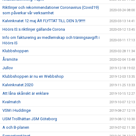
Riktlinjer och rekommendationer Coronavirus (Covid19)
2020-03-24 08:00
som påverkar vår verksamhet
Kalvinknatet 12 maj ÄR FLYTTAT TILL DEN 3/9!!!!!
2020-03-13 14:41
Höörs IS:s riktlinjer gällande Corona
2020-03-12 13:45
Info om fakturering av medlemskap och träningsavgift i
2020-03-11 17:13
Höörs IS
Klubbshoppen
2020-02-28 11:34
Årsmöte
2020-02-04 13:48
Jullov
2019-12-18 19:02
Klubbshoppen är nu en Webbshop
2019-12-03 13:35
Kalvinknatet 2020
2019-11-25 13:33
Att låna skånskt är enklare
2019-10-15 12:27
Kvalmatch
2019-10-07 12:13
VSM i Huddinge
2019-08-27 12:19
USM Trollhättan JSM Göteborg
2019-08-12 10:30
A och B-planen
2019-07-02 11:30
Semesterstängt