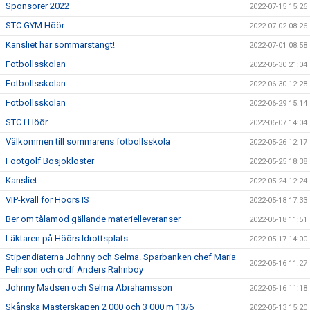
Sponsorer 2022
2022-07-15 15:26
STC GYM Höör
2022-07-02 08:26
Kansliet har sommarstängt!
2022-07-01 08:58
Fotbollsskolan
2022-06-30 21:04
Fotbollsskolan
2022-06-30 12:28
Fotbollsskolan
2022-06-29 15:14
STC i Höör
2022-06-07 14:04
Välkommen till sommarens fotbollsskola
2022-05-26 12:17
Footgolf Bosjökloster
2022-05-25 18:38
Kansliet
2022-05-24 12:24
VIP-kväll för Höörs IS
2022-05-18 17:33
Ber om tålamod gällande materielleveranser
2022-05-18 11:51
Läktaren på Höörs Idrottsplats
2022-05-17 14:00
Stipendiaterna Johnny och Selma. Sparbanken chef Maria
2022-05-16 11:27
Pehrson och ordf Anders Rahnboy
Johnny Madsen och Selma Abrahamsson
2022-05-16 11:18
Skånska Mästerskapen 2 000 och 3 000 m 13/6
2022-05-13 15:20