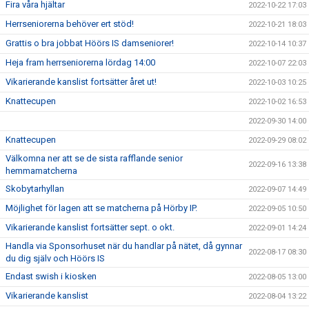
Fira våra hjältar
2022-10-22 17:03
Herrseniorerna behöver ert stöd!
2022-10-21 18:03
Grattis o bra jobbat Höörs IS damseniorer!
2022-10-14 10:37
Heja fram herrseniorerna lördag 14:00
2022-10-07 22:03
Vikarierande kanslist fortsätter året ut!
2022-10-03 10:25
Knattecupen
2022-10-02 16:53
2022-09-30 14:00
Knattecupen
2022-09-29 08:02
Välkomna ner att se de sista rafflande senior
2022-09-16 13:38
hemmamatcherna
Skobytarhyllan
2022-09-07 14:49
Möjlighet för lagen att se matcherna på Hörby IP.
2022-09-05 10:50
Vikarierande kanslist fortsätter sept. o okt.
2022-09-01 14:24
Handla via Sponsorhuset när du handlar på nätet, då gynnar
2022-08-17 08:30
du dig själv och Höörs IS
Endast swish i kiosken
2022-08-05 13:00
Vikarierande kanslist
2022-08-04 13:22