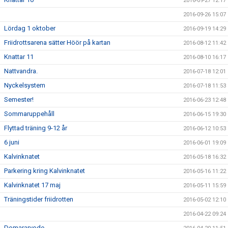
2016-09-27 12:17
2016-09-26 15:07
Lördag 1 oktober
2016-09-19 14:29
Friidrottsarena sätter Höör på kartan
2016-08-12 11:42
Knattar 11
2016-08-10 16:17
Nattvandra.
2016-07-18 12:01
Nyckelsystem
2016-07-18 11:53
Semester!
2016-06-23 12:48
Sommaruppehåll
2016-06-15 19:30
Flyttad träning 9-12 år
2016-06-12 10:53
6 juni
2016-06-01 19:09
Kalvinknatet
2016-05-18 16:32
Parkering kring Kalvinknatet
2016-05-16 11:22
Kalvinknatet 17 maj
2016-05-11 15:59
Träningstider friidrotten
2016-05-02 12:10
2016-04-22 09:24
Domararvode