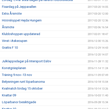
2017-03-31 11:27
Fixardag på Jeppavallen
2017-03-20 14:05
Extra Årsmöte
2017-03-20 12:00
Höörsloppet Hejda Hungern
2017-02-20 12:36
Årsmöte
2017-02-06 16:54
Klubbshoppen uppdaterad
2017-02-01 18:47
Vinst i Askecupen
2016-12-30 15:26
Grattis F 10
2016-12-29 14:43
2016-12-20 14:07
Julklappsdagar på Intersport Eslöv
2016-11-28 11:32
Konstgräsplanen
2016-11-14 11:24
Träning 9 nov--13 nov
2016-11-09 07:49
Belysningen runt löparbanorna
2016-10-18 15:04
Kvalmatch lördag 15 oktober
2016-10-14 13:26
Knattar 09
2016-10-03 11:40
Löparbanor besiktigade
2016-09-28 15:34
Knattar 10