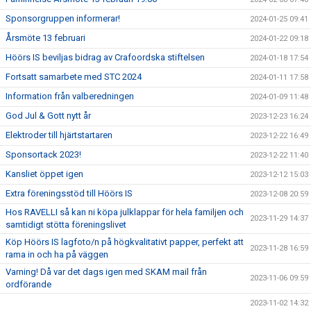
Sponsorgruppen informerar!
2024-01-25 09:41
Årsmöte 13 februari
2024-01-22 09:18
Höörs IS beviljas bidrag av Crafoordska stiftelsen
2024-01-18 17:54
Fortsatt samarbete med STC 2024
2024-01-11 17:58
Information från valberedningen
2024-01-09 11:48
God Jul & Gott nytt år
2023-12-23 16:24
Elektroder till hjärtstartaren
2023-12-22 16:49
Sponsortack 2023!
2023-12-22 11:40
Kansliet öppet igen
2023-12-12 15:03
Extra föreningsstöd till Höörs IS
2023-12-08 20:59
Hos RAVELLI så kan ni köpa julklappar för hela familjen och
2023-11-29 14:37
samtidigt stötta föreningslivet
Köp Höörs IS lagfoto/n på högkvalitativt papper, perfekt att
2023-11-28 16:59
rama in och ha på väggen
Varning! Då var det dags igen med SKAM mail från
2023-11-06 09:59
ordförande
2023-11-02 14:32