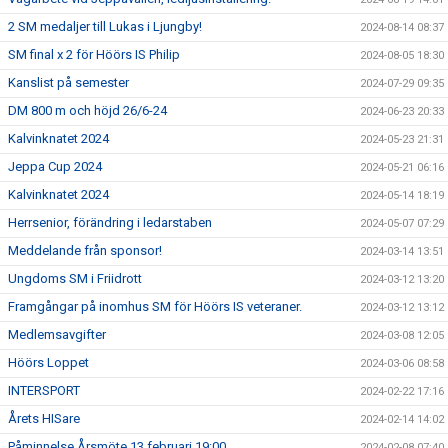
2 SM medaljer till Lukas i Ljungby!
2024-08-14 08:37
SM final x 2 för Höörs IS Philip
2024-08-05 18:30
Kanslist på semester
2024-07-29 09:35
DM 800 m och höjd 26/6-24
2024-06-23 20:33
Kalvinknatet 2024
2024-05-23 21:31
Jeppa Cup 2024
2024-05-21 06:16
Kalvinknatet 2024
2024-05-14 18:19
Herrsenior, förändring i ledarstaben
2024-05-07 07:29
Meddelande från sponsor!
2024-03-14 13:51
Ungdoms SM i Friidrott
2024-03-12 13:20
Framgångar på inomhus SM för Höörs IS veteraner.
2024-03-12 13:12
Medlemsavgifter
2024-03-08 12:05
Höörs Loppet
2024-03-06 08:58
INTERSPORT
2024-02-22 17:16
Årets HISare
2024-02-14 14:02
Påminnelse Årsmöte 13 februari 19:00
2024-02-08 07:40