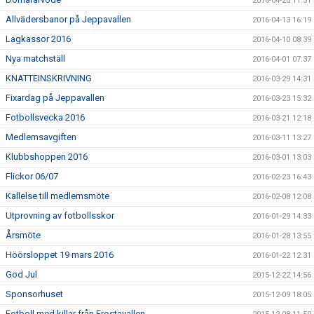
2016-04-20 11:51
Allvädersbanor på Jeppavallen
2016-04-13 16:19
Lagkassor 2016
2016-04-10 08:39
Nya matchställ
2016-04-01 07:37
KNATTEINSKRIVNING
2016-03-29 14:31
Fixardag på Jeppavallen
2016-03-23 15:32
Fotbollsvecka 2016
2016-03-21 12:18
Medlemsavgiften
2016-03-11 13:27
Klubbshoppen 2016
2016-03-01 13:03
Flickor 06/07
2016-02-23 16:43
Kallelse till medlemsmöte
2016-02-08 12:08
Utprovning av fotbollsskor
2016-01-29 14:33
Årsmöte
2016-01-28 13:55
Höörsloppet 19 mars 2016
2016-01-22 12:31
God Jul
2015-12-22 14:56
Sponsorhuset
2015-12-09 18:05
Fotboll med killar från Frostavallen