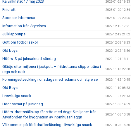
Kalvinknatet 17 maj 2023
2023-01-25 19:33
Friidrott
2023-01-20 12:34
Sponsor informerar
2023-01-09 20:05
Information från Styrelsen
2022-12-15 17:21
Julklappstips
2022-12-12 21:02
Gott om fotbollsskor
2022-12-08 18:23
Old boys
2022-12-02 13:56
Höörs IS på julmarknad söndag
2022-11-24 13:11
Glädje efter miljoner i jackpott – friidrottarna slipper träna i
2022-11-13 22:38
regn och rusk
Föreningsutveckling i onsdags med ledarna och styrelse
2022-11-12 10:45
Old Boys
2022-11-10 08:53
Livsviktiga snack
2022-11-07 21:13
Höör satsar på juniorlag
2022-11-06 14:59
Höörs Idrottssällskap får stöd med drygt 5 miljoner från
2022-11-06 10:38
Arvsfonden för byggnation av inomhusanläggn
Välkommen på föräldraföreläsning - livsviktiga snack
2022-10-26 15:30