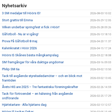
Nyhetsarkiv
DOKUMENT
3 SM medaljer till Höörs IS!
2026-08-03 10:02
Stort grattis till Emma
SPONSRING
2026-05-29 12:05
Vilken underbar springfest vi fick i Höör!
2026-05-28 09:26
IDROTTSFÖRSÄKRING
Gåfotboll - Nu är vi igång!
2026-05-13 18:10
Prova På Gåfotboll 8 maj
2026-04-20 11:37
MEDLEMSKAP
Kalvinknatet i Höör 2026
2026-04-15 17:24
ANTIDOPING
Höörs IS Skånes bästa mångkampslag
2026-03-22 18:08
SM framgångar för våra duktiga ungdomar
2026-03-16 09:03
MEDLEMS- & TRÄNINGSAVGIFTER
Philip SM 6a
2026-03-02 13:50
FRITIDSKORTET
Tack till avgående styrelseledamöter – och en blick mot
2026-03-02 13:45
framtiden
TRÄNINGSTIDER
Årets HIS:are 2025 – Tre fantastiska föreningskrafter
2026-02-26 14:59
Tack för förtroendet – en hälsning från avgående
2026-02-25 17:29
ordförande
Hjärtstartare - Alla hjärtans dag
2026-02-13 12:57
Höörs IS tackar Oskar
2026-02-05 15:49