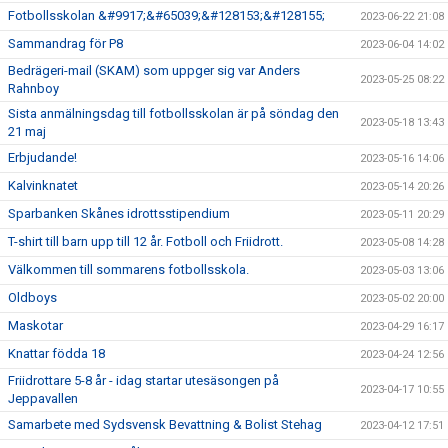
Fotbollsskolan &#9917;&#65039;&#128153;&#128155;
2023-06-22 21:08
Sammandrag för P8
2023-06-04 14:02
Bedrägeri-mail (SKAM) som uppger sig var Anders
2023-05-25 08:22
Rahnboy
Sista anmälningsdag till fotbollsskolan är på söndag den
2023-05-18 13:43
21 maj
Erbjudande!
2023-05-16 14:06
Kalvinknatet
2023-05-14 20:26
Sparbanken Skånes idrottsstipendium
2023-05-11 20:29
T-shirt till barn upp till 12 år. Fotboll och Friidrott.
2023-05-08 14:28
Välkommen till sommarens fotbollsskola.
2023-05-03 13:06
Oldboys
2023-05-02 20:00
Maskotar
2023-04-29 16:17
Knattar födda 18
2023-04-24 12:56
Friidrottare 5-8 år - idag startar utesäsongen på
2023-04-17 10:55
Jeppavallen
Samarbete med Sydsvensk Bevattning & Bolist Stehag
2023-04-12 17:51