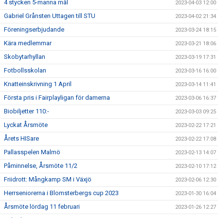
4 stycken 5-manna mål
2023-04-03 12:00
Gabriel Grånsten Uttagen till STU
2023-04-02 21:34
Föreningserbjudande
2023-03-24 18:15
Kära medlemmar
2023-03-21 18:06
Skobytarhyllan
2023-03-19 17:31
Fotbollsskolan
2023-03-16 16:00
Knatteinskrivning 1 April
2023-03-14 11:41
Första pris i Fairplayligan för damerna
2023-03-06 16:37
Biobiljetter 110:-
2023-03-03 09:25
Lyckat Årsmöte
2023-02-22 17:21
Årets HISare
2023-02-22 17:08
Pallasspelen Malmö
2023-02-13 14:07
Påminnelse, Årsmöte 11/2
2023-02-10 17:12
Friidrott: Mångkamp SM i Växjö
2023-02-06 12:30
Herrseniorerna i Blomsterbergs cup 2023
2023-01-30 16:04
Årsmöte lördag 11 februari
2023-01-26 12:27