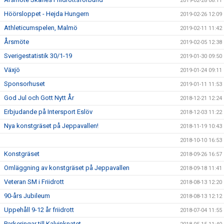
2019-02-28 08:11
Höörsloppet - Hejda Hungern
2019-02-26 12:09
Athleticumspelen, Malmö
2019-02-11 11:42
Årsmöte
2019-02-05 12:38
Sverigestatistik 30/1-19
2019-01-30 09:50
Växjö
2019-01-24 09:11
Sponsorhuset
2019-01-11 11:53
God Jul och Gott Nytt År
2018-12-21 12:24
Erbjudande på Intersport Eslöv
2018-12-03 11:22
Nya konstgräset på Jeppavallen!
2018-11-19 10:43
2018-10-10 16:53
Konstgräset
2018-09-26 16:57
Omläggning av konstgräset på Jeppavallen
2018-09-18 11:41
Veteran SM i Friidrott
2018-08-13 12:20
90-års Jubileum
2018-08-13 12:12
Uppehåll 9-12 år friidrott
2018-07-04 11:55
Parkeringar till Kalvinknatet