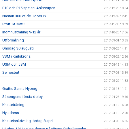
2017-12-21 14:38
F10 och P15 spelar i Askecupen
2017-12-20 10:04
Nästan 300 valde Höörs IS
2017-12-09 12:41
Stort TACK!!!!!!
2017-11-30 13:09
Inomhusträning 9-12 år
2017-10-20 17:06
Utförsäljning
2017-09-01 13:35
Onsdag 30 augusti
2017-08-25 14:11
VSM i Karlskrona
2017-08-22 12:26
USM och JSM
2017-08-15 14:13
Semester!
2017-07-03 13:39
2017-05-29 11:33
Grattis Sanna Nyberg
2017-05-18 11:21
Säsongens första derby!
2017-04-26 19:46
Knatteträning
2017-04-19 16:08
Ny adress
2017-04-10 12:20
Knatteinskrivning lördag 8 april
2017-04-03 16:35
Lördag 1/4 är sista dagen på vårens fotbollsvecka