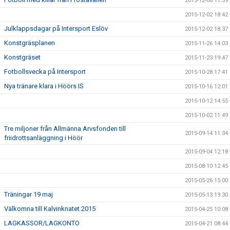
2015-12-08 11:59
2015-12-02 18:42
Julklappsdagar på Intersport Eslöv
2015-12-02 18:37
Konstgräsplanen
2015-11-26 14:03
Konstgräset
2015-11-23 19:47
Fotbollsvecka på Intersport
2015-10-28 17:41
Nya tränare klara i Höörs IS
2015-10-16 12:01
2015-10-12 14:55
2015-10-02 11:49
Tre miljoner från Allmänna Arvsfonden till
2015-09-14 11:34
friidrottsanläggning i Höör
2015-09-04 12:18
2015-08-10 12:45
2015-05-26 15:00
Träningar 19 maj
2015-05-13 19:30
Välkomna till Kalvinknatet 2015
2015-04-25 10:08
LAGKASSOR/LAGKONTO
2015-04-21 08:44