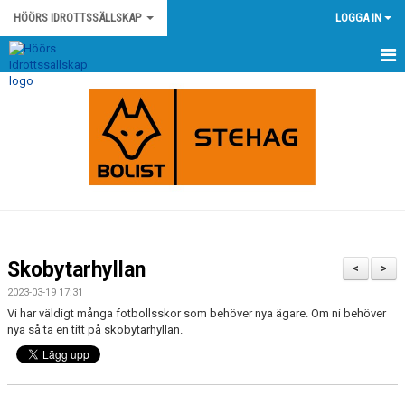
HÖÖRS IDROTTSSÄLLSKAP
LOGGA IN
HEM
NYHETER
KONTAKT
HÖÖRS IS STADGAR
HÖÖRS IS POLICY OCH RIKTLINJER
Skobytarhyllan
<
>
KLUBBSHOP
2023-03-19 17:31
Vi har väldigt många fotbollsskor som behöver nya ägare. Om ni behöver
KALENDER
nya så ta en titt på skobytarhyllan.
MATCHER
OM KLUBBEN