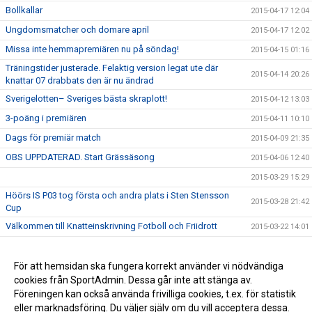
Bollkallar
2015-04-17 12:04
Ungdomsmatcher och domare april
2015-04-17 12:02
Missa inte hemmapremiären nu på söndag!
2015-04-15 01:16
Träningstider justerade. Felaktig version legat ute där
2015-04-14 20:26
knattar 07 drabbats den är nu ändrad
Sverigelotten– Sveriges bästa skraplott!
2015-04-12 13:03
3-poäng i premiären
2015-04-11 10:10
Dags för premiär match
2015-04-09 21:35
OBS UPPDATERAD. Start Grässäsong
2015-04-06 12:40
2015-03-29 15:29
Höörs IS P03 tog första och andra plats i Sten Stensson
2015-03-28 21:42
Cup
Välkommen till Knatteinskrivning Fotboll och Friidrott
2015-03-22 14:01
Första segern för året
2015-03-22 13:43
DM lottningen avklarad
För att hemsidan ska fungera korrekt använder vi nödvändiga
2015-03-21 08:31
cookies från SportAdmin. Dessa går inte att stänga av.
Vinterserien
2015-02-02 11:19
Föreningen kan också använda frivilliga cookies, t.ex. för statistik
eller marknadsföring. Du väljer själv om du vill acceptera dessa.