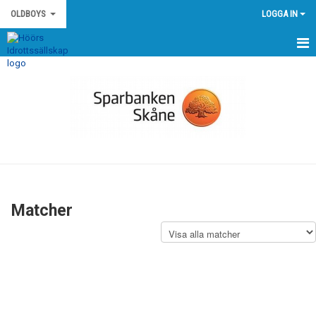
OLDBOYS
LOGGA IN
HEM
NYHETER
KALENDER
MATCHER
TRUPPEN
Matcher
BILDGALLERI
DOKUMENT
KONTAKT