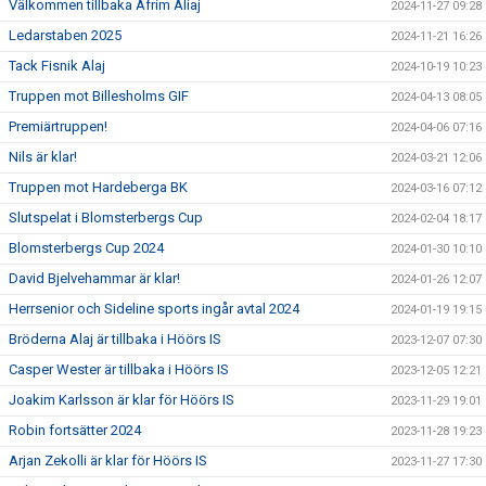
Välkommen tillbaka Afrim Aliaj
2024-11-27 09:28
Ledarstaben 2025
2024-11-21 16:26
Tack Fisnik Alaj
2024-10-19 10:23
Truppen mot Billesholms GIF
2024-04-13 08:05
Premiärtruppen!
2024-04-06 07:16
Nils är klar!
2024-03-21 12:06
Truppen mot Hardeberga BK
2024-03-16 07:12
Slutspelat i Blomsterbergs Cup
2024-02-04 18:17
Blomsterbergs Cup 2024
2024-01-30 10:10
David Bjelvehammar är klar!
2024-01-26 12:07
Herrsenior och Sideline sports ingår avtal 2024
2024-01-19 19:15
Bröderna Alaj är tillbaka i Höörs IS
2023-12-07 07:30
Casper Wester är tillbaka i Höörs IS
2023-12-05 12:21
Joakim Karlsson är klar för Höörs IS
2023-11-29 19:01
Robin fortsätter 2024
2023-11-28 19:23
Arjan Zekolli är klar för Höörs IS
2023-11-27 17:30