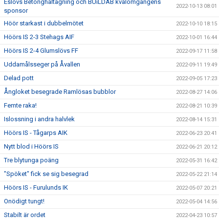
Eslövs Betonghåltagning och BUiLDAB kvalomgångens
2022-10-13 08:01
sponsor
Höör starkast i dubbelmötet
2022-10-10 18:15
Höörs IS 2-3 Stehags AIF
2022-10-01 16:44
Höörs IS 2-4 Glumslövs FF
2022-09-17 11:58
Uddamålsseger på Åvallen
2022-09-11 19:49
Delad pott
2022-09-05 17:23
Ångloket besegrade Ramlösas bubblor
2022-08-27 14:06
Femte raka!
2022-08-21 10:39
Islossning i andra halvlek
2022-08-14 15:31
Höörs IS - Tågarps AIK
2022-06-23 20:41
Nytt blod i Höörs IS
2022-06-21 20:12
Tre blytunga poäng
2022-05-31 16:42
"Spöket" fick se sig besegrad
2022-05-22 21:14
Höörs IS - Furulunds IK
2022-05-07 20:21
Onödigt tungt!
2022-05-04 14:56
Stabilt är ordet
2022-04-23 10:57