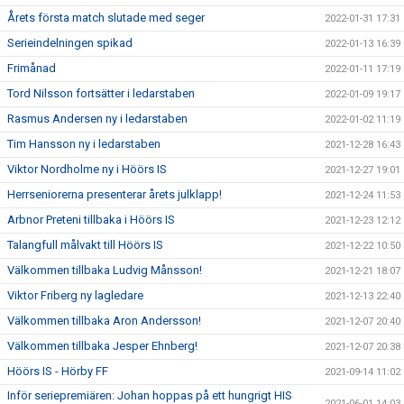
Årets första match slutade med seger
2022-01-31 17:31
Serieindelningen spikad
2022-01-13 16:39
Frimånad
2022-01-11 17:19
Tord Nilsson fortsätter i ledarstaben
2022-01-09 19:17
Rasmus Andersen ny i ledarstaben
2022-01-02 11:19
Tim Hansson ny i ledarstaben
2021-12-28 16:43
Viktor Nordholme ny i Höörs IS
2021-12-27 19:01
Herrseniorerna presenterar årets julklapp!
2021-12-24 11:53
Arbnor Preteni tillbaka i Höörs IS
2021-12-23 12:12
Talangfull målvakt till Höörs IS
2021-12-22 10:50
Välkommen tillbaka Ludvig Månsson!
2021-12-21 18:07
Viktor Friberg ny lagledare
2021-12-13 22:40
Välkommen tillbaka Aron Andersson!
2021-12-07 20:40
Välkommen tillbaka Jesper Ehnberg!
2021-12-07 20:38
Höörs IS - Hörby FF
2021-09-14 11:02
Inför seriepremiären: Johan hoppas på ett hungrigt HIS
2021-06-01 14:03