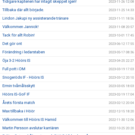
Tidigare kaptenen har intagit skeppet igen!
2023-11-26 12:08
Tillbaka där allt började.
2023-11-25 14:33
Liridon Jakupi ny assisterande tränare
2023-11-11 18:56
Välkommen Jannick!
2023-11-08 20:57
Tack för allt Robin!
2023-10-01 17:45
Det gör ont
2023-06-12 17:55
Förändring i ledarstaben
2023-05-17 08:36
Öja 3-2 Höörs IS
2023-04-25 22:27
Full pott i DM
2023-03-19 17:03
Snogeröds IF - Höörs IS
2023-03-12 20:10
Ermin tvåmålsskytt
2023-03-05 18:03
Höörs IS-GoF IF
2023-02-19 17:04
Årets första match
2023-02-12 20:04
Max tillbaka i Höör
2022-12-15 18:20
Välkommen till Höörs IS Hamid
2022-11-30 12:06
Martin Persson avslutar karriären
2022-10-25 20:20