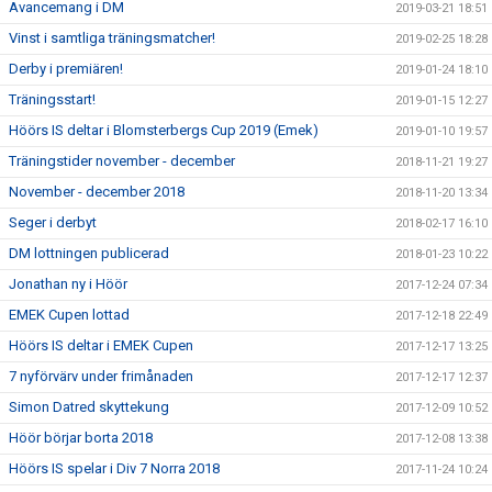
Avancemang i DM
2019-03-21 18:51
Vinst i samtliga träningsmatcher!
2019-02-25 18:28
Derby i premiären!
2019-01-24 18:10
Träningsstart!
2019-01-15 12:27
Höörs IS deltar i Blomsterbergs Cup 2019 (Emek)
2019-01-10 19:57
Träningstider november - december
2018-11-21 19:27
November - december 2018
2018-11-20 13:34
Seger i derbyt
2018-02-17 16:10
DM lottningen publicerad
2018-01-23 10:22
Jonathan ny i Höör
2017-12-24 07:34
EMEK Cupen lottad
2017-12-18 22:49
Höörs IS deltar i EMEK Cupen
2017-12-17 13:25
7 nyförvärv under frimånaden
2017-12-17 12:37
Simon Datred skyttekung
2017-12-09 10:52
Höör börjar borta 2018
2017-12-08 13:38
Höörs IS spelar i Div 7 Norra 2018
2017-11-24 10:24