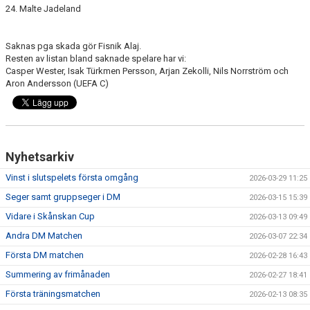
24. Malte Jadeland
Saknas pga skada gör Fisnik Alaj.
Resten av listan bland saknade spelare har vi:
Casper Wester, Isak Türkmen Persson, Arjan Zekolli, Nils Norrström och
Aron Andersson (UEFA C)
Nyhetsarkiv
Vinst i slutspelets första omgång
2026-03-29 11:25
Seger samt gruppseger i DM
2026-03-15 15:39
Vidare i Skånskan Cup
2026-03-13 09:49
Andra DM Matchen
2026-03-07 22:34
Första DM matchen
2026-02-28 16:43
Summering av frimånaden
2026-02-27 18:41
Första träningsmatchen
2026-02-13 08:35