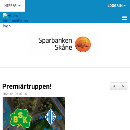
HERRAR
LOGGA IN
HEM
NYHETER
KALENDER
TRUPPEN 2026
BILDGALLERI
Premiärtruppen!
<
>
KONTAKT
2024-04-06 07:16
MATCHER
HISTORISKA RESULTAT