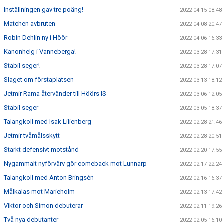
Inställningen gav tre poäng!
2022-04-15 08:48
Matchen avbruten
2022-04-08 20:47
Robin Dehlin ny i Höör
2022-04-06 16:33
Kanonhelg i Vanneberga!
2022-03-28 17:31
Stabil seger!
2022-03-28 17:07
Slaget om förstaplatsen
2022-03-13 18:12
Jetmir Rama återvänder till Höörs IS
2022-03-06 12:05
Stabil seger
2022-03-05 18:37
Talangkoll med Isak Lilienberg
2022-02-28 21:46
Jetmir tvåmålsskytt
2022-02-28 20:51
Starkt defensivt motstånd
2022-02-20 17:55
Nygammalt nyförvärv gör comeback mot Lunnarp
2022-02-17 22:24
Talangkoll med Anton Bringsén
2022-02-16 16:37
Målkalas mot Marieholm
2022-02-13 17:42
Viktor och Simon debuterar
2022-02-11 19:26
Två nya debutanter
2022-02-05 16:10