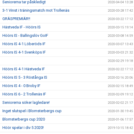
Seniorerna tar påskledigt
2020-04-04 13:28
3-1 Vinst i träningsmatch mot Trollenäs
2020-03-28 17:42
GRÄSPREMIÄR!!
2020-03-22 17:12
Hästveda IF - Höörs IS
2020-03-15 19:14
Höörs IS - Ballingslöv GoIF
2020-03-08 14:59
Höörs IS 4-1 Löberöds IF
2020-03-07 13:43
Höörs IS 4-1 Svenköps IF
2020-03-03 21:32
2020-02-29 19:18
Höörs IS 4-1 Hästveda IF
2020-02-22 17:12
Höörs IS 5 - 3 Röstånga IS
2020-02-16 20:06
Höörs IS 4 - 0 Broby IF
2020-02-15 18:49
Höörs IS 6 - 2 Trollenäs IF
2020-02-09 19:12
Seniorerna söker lagledare!
2020-02-02 21:17
Inget slutspel i Blomsterbergs cup
2020-01-30 19:45
Blomsterbergs cup 2020
2020-01-06 17:57
Höör spelar i div 5 2020!
2019-10-15 18:42