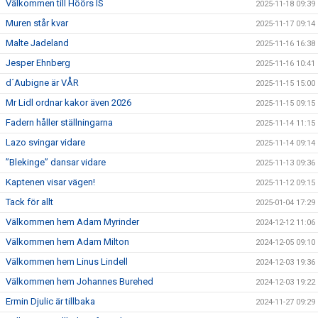
Välkommen till Höörs IS
2025-11-18 09:39
Muren står kvar
2025-11-17 09:14
Malte Jadeland
2025-11-16 16:38
Jesper Ehnberg
2025-11-16 10:41
d´Aubigne är VÅR
2025-11-15 15:00
Mr Lidl ordnar kakor även 2026
2025-11-15 09:15
Fadern håller ställningarna
2025-11-14 11:15
Lazo svingar vidare
2025-11-14 09:14
”Blekinge” dansar vidare
2025-11-13 09:36
Kaptenen visar vägen!
2025-11-12 09:15
Tack för allt
2025-01-04 17:29
Välkommen hem Adam Myrinder
2024-12-12 11:06
Välkommen hem Adam Milton
2024-12-05 09:10
Välkommen hem Linus Lindell
2024-12-03 19:36
Välkommen hem Johannes Burehed
2024-12-03 19:22
Ermin Djulic är tillbaka
2024-11-27 09:29