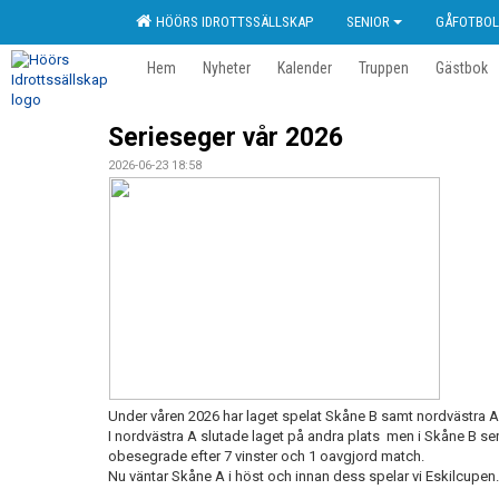
HÖÖRS IDROTTSSÄLLSKAP
SENIOR
GÅFOTBOL
Hem
Nyheter
Kalender
Truppen
Gästbok
Serieseger vår 2026
2026-06-23 18:58
Under våren 2026 har laget spelat Skåne B samt nordvästra A
I nordvästra A slutade laget på andra plats men i Skåne B s
obesegrade efter 7 vinster och 1 oavgjord match.
Nu väntar Skåne A i höst och innan dess spelar vi Eskilcupen.