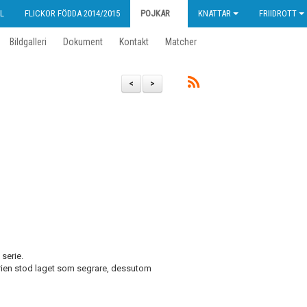
L
FLICKOR FÖDDA 2014/2015
POJKAR
KNATTAR
FRIIDROTT
Bildgalleri
Dokument
Kontakt
Matcher
<
>
 serie.
erien stod laget som segrare, dessutom