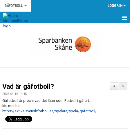
GÅFOTBOLL
LOGGA IN
HEM
NYHETER
KALENDER
MEDLEMMAR
BILDGALLERI
Vad är gåfotboll?
<
>
DOKUMENT
2026-04-16 14:45
Gåfotboll är precis vad det låter som Fotboll i gåfart.
KONTAKT
läs mer här:
https://aktiva.svenskfotboll.se/spelare/spela/gafotboll/