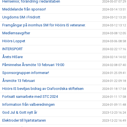
Herrsenior, förändring i ledarstaben
2024-05-07 07:29
Meddelande från sponsor!
2024-03-14 13:51
Ungdoms SM i Friidrott
2024-03-12 13:20
Framgångar på inomhus SM för Höörs IS veteraner.
2024-03-12 13:12
Medlemsavgifter
2024-03-08 12:05
Höörs Loppet
2024-03-06 08:58
INTERSPORT
2024-02-22 17:16
Årets HISare
2024-02-14 14:02
Påminnelse Årsmöte 13 februari 19:00
2024-02-08 07:40
Sponsorgruppen informerar!
2024-01-25 09:41
Årsmöte 13 februari
2024-01-22 09:18
Höörs IS beviljas bidrag av Crafoordska stiftelsen
2024-01-18 17:54
Fortsatt samarbete med STC 2024
2024-01-11 17:58
Information från valberedningen
2024-01-09 11:48
God Jul & Gott nytt år
2023-12-23 16:24
Elektroder till hjärtstartaren
2023-12-22 16:49