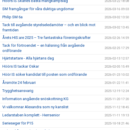
Höörs IS Skånes bästa mångkampslag
2026-03-22 18:08
SM framgångar för våra duktiga ungdomar
2026-03-16 09:03
Philip SM 6a
2026-03-02 13:50
Tack till avgående styrelseledamöter – och en blick mot
2026-03-02 13:45
framtiden
Årets HIS:are 2025 – Tre fantastiska föreningskrafter
2026-02-26 14:59
Tack för förtroendet – en hälsning från avgående
2026-02-25 17:29
ordförande
Hjärtstartare - Alla hjärtans dag
2026-02-13 12:57
Höörs IS tackar Oskar
2026-02-05 15:49
Höör IS söker kandidat till posten som ordförande
2026-01-23 10:02
Årsmöte 24 februari
2026-01-22 11:41
Trygghetsansvarig
2025-12-19 12:24
Information angående snöskottning KG
2025-11-20 17:20
Vi välkomnar Alexandra som ny kanslist
2025-11-12 18:45
Ledarstaben komplett - Herrsenior
2025-11-11 19:13
Serieseger för P15
2025-10-18 21:46