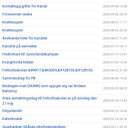
Kontaktuppgifter för Kansli
2023-09-08 13:08
Försvunnen väska
2023-09-05 20:10
Knattecupen
2023-08-27 17:11
Knattecupen
2023-08-26 20:00
Avvikande tider för kansliet
2023-08-21 17:04
Kanslist på semester
2023-07-13 14:17
Friidrottare till Juniorlandskampen
2023-07-13 12:47
Kvarglömda kläder
2023-07-05 15:04
Fotbollsskolan &#9917;&#65039;&#128153;&#128155;
2023-06-22 21:08
Sammandrag för P8
2023-06-04 14:02
Bedrägeri-mail (SKAM) som uppger sig var Anders
2023-05-25 08:22
Rahnboy
Sista anmälningsdag till fotbollsskolan är på söndag den
2023-05-18 13:43
21 maj
Erbjudande!
2023-05-16 14:06
Kalvinknatet
2023-05-14 20:26
Sparbanken Skånes idrottsstipendium
2023-05-11 20:29