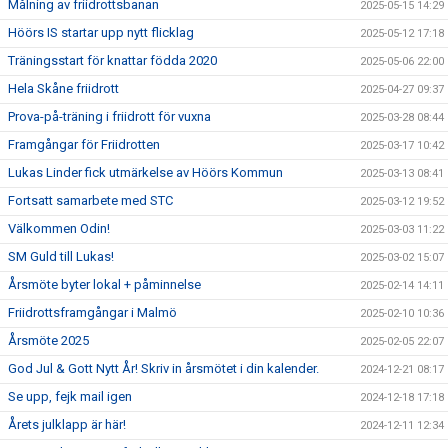
Målning av friidrottsbanan
2025-05-15 14:29
Höörs IS startar upp nytt flicklag
2025-05-12 17:18
Träningsstart för knattar födda 2020
2025-05-06 22:00
Hela Skåne friidrott
2025-04-27 09:37
Prova-på-träning i friidrott för vuxna
2025-03-28 08:44
Framgångar för Friidrotten
2025-03-17 10:42
Lukas Linder fick utmärkelse av Höörs Kommun
2025-03-13 08:41
Fortsatt samarbete med STC
2025-03-12 19:52
Välkommen Odin!
2025-03-03 11:22
SM Guld till Lukas!
2025-03-02 15:07
Årsmöte byter lokal + påminnelse
2025-02-14 14:11
Friidrottsframgångar i Malmö
2025-02-10 10:36
Årsmöte 2025
2025-02-05 22:07
God Jul & Gott Nytt År! Skriv in årsmötet i din kalender.
2024-12-21 08:17
Se upp, fejk mail igen
2024-12-18 17:18
Årets julklapp är här!
2024-12-11 12:34