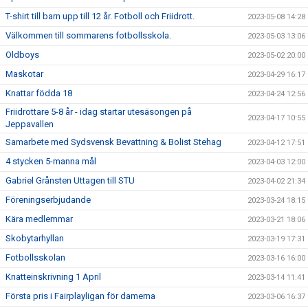
T-shirt till barn upp till 12 år. Fotboll och Friidrott.
2023-05-08 14:28
Välkommen till sommarens fotbollsskola.
2023-05-03 13:06
Oldboys
2023-05-02 20:00
Maskotar
2023-04-29 16:17
Knattar födda 18
2023-04-24 12:56
Friidrottare 5-8 år - idag startar utesäsongen på
2023-04-17 10:55
Jeppavallen
Samarbete med Sydsvensk Bevattning & Bolist Stehag
2023-04-12 17:51
4 stycken 5-manna mål
2023-04-03 12:00
Gabriel Grånsten Uttagen till STU
2023-04-02 21:34
Föreningserbjudande
2023-03-24 18:15
Kära medlemmar
2023-03-21 18:06
Skobytarhyllan
2023-03-19 17:31
Fotbollsskolan
2023-03-16 16:00
Knatteinskrivning 1 April
2023-03-14 11:41
Första pris i Fairplayligan för damerna
2023-03-06 16:37