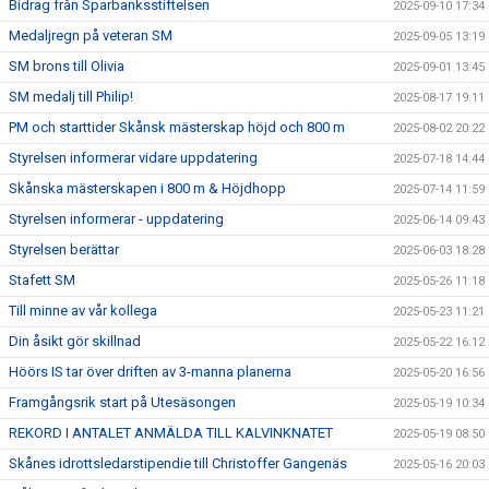
Bidrag från Sparbanksstiftelsen
2025-09-10 17:34
Medaljregn på veteran SM
2025-09-05 13:19
SM brons till Olivia
2025-09-01 13:45
SM medalj till Philip!
2025-08-17 19:11
PM och starttider Skånsk mästerskap höjd och 800 m
2025-08-02 20:22
Styrelsen informerar vidare uppdatering
2025-07-18 14:44
Skånska mästerskapen i 800 m & Höjdhopp
2025-07-14 11:59
Styrelsen informerar - uppdatering
2025-06-14 09:43
Styrelsen berättar
2025-06-03 18:28
Stafett SM
2025-05-26 11:18
Till minne av vår kollega
2025-05-23 11:21
Din åsikt gör skillnad
2025-05-22 16:12
Höörs IS tar över driften av 3-manna planerna
2025-05-20 16:56
Framgångsrik start på Utesäsongen
2025-05-19 10:34
REKORD I ANTALET ANMÄLDA TILL KALVINKNATET
2025-05-19 08:50
Skånes idrottsledarstipendie till Christoffer Gangenäs
2025-05-16 20:03