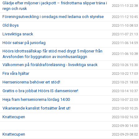
Glädje efter miljoner i jackpott – friidrottarna slipper träna i
2022-11-13 22:38
regn och rusk
Föreningsutveckling i onsdags med ledarna och styrelse
2022-11-12 10:45
Old Boys
2022-11-10 08:53
Livsviktiga snack
2022-11-07 21:13
Höör satsar på juniorlag
2022-11-06 14:59
Höörs Idrottssällskap får stöd med drygt 5 miljoner från
2022-11-06 10:38
Arvsfonden för byggnation av inomhusanläggn
Välkommen på föräldraföreläsning - livsviktiga snack
2022-10-26 15:30
Fira våra hjältar
2022-10-22 17:03
Herrseniorerna behöver ert stöd!
2022-10-21 18:03
Grattis o bra jobbat Höörs IS damseniorer!
2022-10-14 10:37
Heja fram herrseniorerna lördag 14:00
2022-10-07 22:03
Vikarierande kanslist fortsätter året ut!
2022-10-03 10:25
Knattecupen
2022-10-02 16:53
2022-09-30 14:00
Knattecupen
2022-09-29 08:02