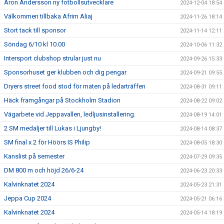
Aron Andersson ny fotbollsutvecklare
2024-12-04 18:54
Välkommen tillbaka Afrim Aliaj
2024-11-26 18:14
Stort tack till sponsor
2024-11-14 12:11
Söndag 6/10 kl 10.00
2024-10-06 11:32
Intersport clubshop strular just nu
2024-09-26 15:33
Sponsorhuset ger klubben och dig pengar
2024-09-21 09:55
Dryers street food stod för maten på ledarträffen
2024-08-31 09:11
Häck framgångar på Stockholm Stadion
2024-08-22 09:02
Vägarbete vid Jeppavallen, ledljusinstallering.
2024-08-19 14:01
2 SM medaljer till Lukas i Ljungby!
2024-08-14 08:37
SM final x 2 för Höörs IS Philip
2024-08-05 18:30
Kanslist på semester
2024-07-29 09:35
DM 800 m och höjd 26/6-24
2024-06-23 20:33
Kalvinknatet 2024
2024-05-23 21:31
Jeppa Cup 2024
2024-05-21 06:16
Kalvinknatet 2024
2024-05-14 18:19