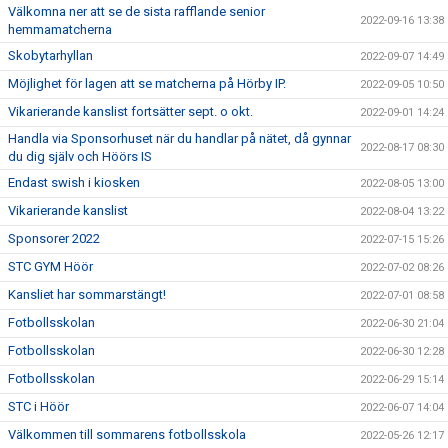
Välkomna ner att se de sista rafflande senior
2022-09-16 13:38
hemmamatcherna
Skobytarhyllan
2022-09-07 14:49
Möjlighet för lagen att se matcherna på Hörby IP.
2022-09-05 10:50
Vikarierande kanslist fortsätter sept. o okt.
2022-09-01 14:24
Handla via Sponsorhuset när du handlar på nätet, då gynnar
2022-08-17 08:30
du dig själv och Höörs IS
Endast swish i kiosken
2022-08-05 13:00
Vikarierande kanslist
2022-08-04 13:22
Sponsorer 2022
2022-07-15 15:26
STC GYM Höör
2022-07-02 08:26
Kansliet har sommarstängt!
2022-07-01 08:58
Fotbollsskolan
2022-06-30 21:04
Fotbollsskolan
2022-06-30 12:28
Fotbollsskolan
2022-06-29 15:14
STC i Höör
2022-06-07 14:04
Välkommen till sommarens fotbollsskola
2022-05-26 12:17