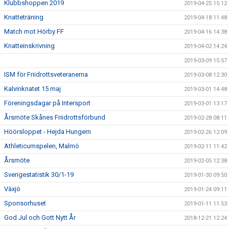
Klubbshoppen 2019
2019-04-25 15:12
Knatteträning
2019-04-18 11:48
Match mot Hörby FF
2019-04-16 14:38
Knatteinskrivning
2019-04-02 14:24
2019-03-09 15:57
ISM för Friidrottsveteranerna
2019-03-08 12:30
Kalvinknatet 15 maj
2019-03-01 14:48
Föreningsdagar på Intersport
2019-03-01 13:17
Årsmöte Skånes Friidrottsförbund
2019-02-28 08:11
Höörsloppet - Hejda Hungern
2019-02-26 12:09
Athleticumspelen, Malmö
2019-02-11 11:42
Årsmöte
2019-02-05 12:38
Sverigestatistik 30/1-19
2019-01-30 09:50
Växjö
2019-01-24 09:11
Sponsorhuset
2019-01-11 11:53
God Jul och Gott Nytt År
2018-12-21 12:24