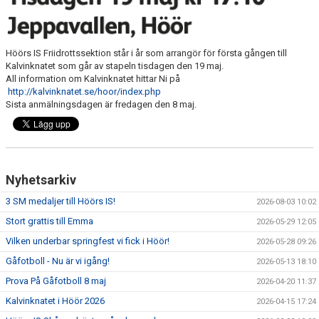
DOKUMENT
Höörs IS Friidrottssektion står i år som arrangör för första gången till
SPONSRING
Kalvinknatet som går av stapeln tisdagen den 19 maj.
All information om Kalvinknatet hittar Ni på
IDROTTSFÖRSÄKRING
http://kalvinknatet.se/hoor/index.php
Sista anmälningsdagen är fredagen den 8 maj.
MEDLEMSKAP
ANTIDOPING
Nyhetsarkiv
MEDLEMS- & TRÄNINGSAVGIFTER
3 SM medaljer till Höörs IS!
2026-08-03 10:02
FRITIDSKORTET
Stort grattis till Emma
2026-05-29 12:05
Vilken underbar springfest vi fick i Höör!
2026-05-28 09:26
TRÄNINGSTIDER
Gåfotboll - Nu är vi igång!
2026-05-13 18:10
Prova På Gåfotboll 8 maj
2026-04-20 11:37
Kalvinknatet i Höör 2026
2026-04-15 17:24