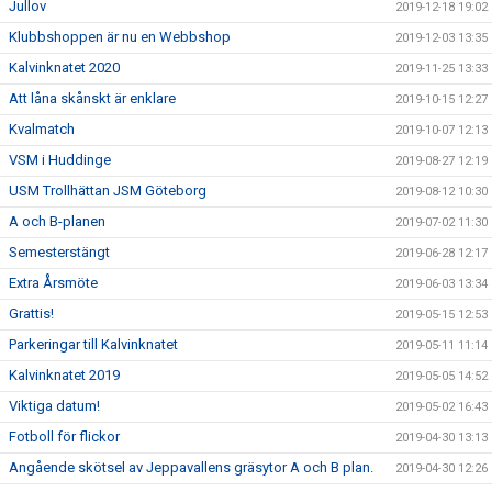
Jullov
2019-12-18 19:02
Klubbshoppen är nu en Webbshop
2019-12-03 13:35
Kalvinknatet 2020
2019-11-25 13:33
Att låna skånskt är enklare
2019-10-15 12:27
Kvalmatch
2019-10-07 12:13
VSM i Huddinge
2019-08-27 12:19
USM Trollhättan JSM Göteborg
2019-08-12 10:30
A och B-planen
2019-07-02 11:30
Semesterstängt
2019-06-28 12:17
Extra Årsmöte
2019-06-03 13:34
Grattis!
2019-05-15 12:53
Parkeringar till Kalvinknatet
2019-05-11 11:14
Kalvinknatet 2019
2019-05-05 14:52
Viktiga datum!
2019-05-02 16:43
Fotboll för flickor
2019-04-30 13:13
Angående skötsel av Jeppavallens gräsytor A och B plan.
2019-04-30 12:26