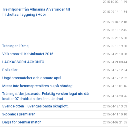
2015-10-02 11:49
Tre miljoner från Allmänna Arvsfonden till
2015-09-14 11:34
friidrottsanläggning i Höör
2015-09-04 12:18
2015-08-10 12:45
2015-05-26 15:00
Träningar 19 maj
2015-05-13 19:30
Välkomna till Kalvinknatet 2015
2015-04-25 10:08
LAGKASSOR/LAGKONTO
2015-04-21 08:44
Bollkallar
2015-04-17 12:04
Ungdomsmatcher och domare april
2015-04-17 12:02
Missa inte hemmapremiären nu på söndag!
2015-04-15 01:16
Träningstider justerade. Felaktig version legat ute där
2015-04-14 20:26
knattar 07 drabbats den är nu ändrad
Sverigelotten– Sveriges bästa skraplott!
2015-04-12 13:03
3-poäng i premiären
2015-04-11 10:10
Dags för premiär match
2015-04-09 21:35