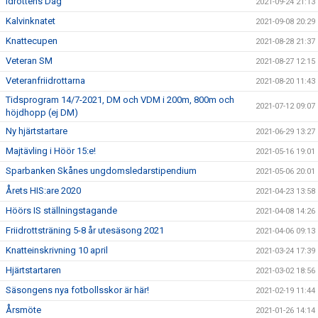
Idrottens Dag
2021-09-24 21:13
Kalvinknatet
2021-09-08 20:29
Knattecupen
2021-08-28 21:37
Veteran SM
2021-08-27 12:15
Veteranfriidrottarna
2021-08-20 11:43
Tidsprogram 14/7-2021, DM och VDM i 200m, 800m och
2021-07-12 09:07
höjdhopp (ej DM)
Ny hjärtstartare
2021-06-29 13:27
Majtävling i Höör 15:e!
2021-05-16 19:01
Sparbanken Skånes ungdomsledarstipendium
2021-05-06 20:01
Årets HIS:are 2020
2021-04-23 13:58
Höörs IS ställningstagande
2021-04-08 14:26
Friidrottsträning 5-8 år utesäsong 2021
2021-04-06 09:13
Knatteinskrivning 10 april
2021-03-24 17:39
Hjärtstartaren
2021-03-02 18:56
Säsongens nya fotbollsskor är här!
2021-02-19 11:44
Årsmöte
2021-01-26 14:14