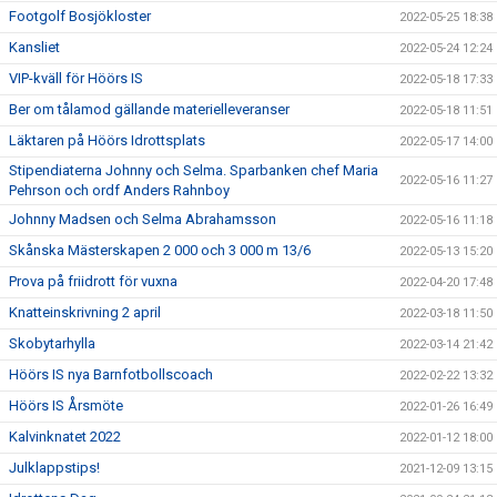
Footgolf Bosjökloster
2022-05-25 18:38
Kansliet
2022-05-24 12:24
VIP-kväll för Höörs IS
2022-05-18 17:33
Ber om tålamod gällande materielleveranser
2022-05-18 11:51
Läktaren på Höörs Idrottsplats
2022-05-17 14:00
Stipendiaterna Johnny och Selma. Sparbanken chef Maria
2022-05-16 11:27
Pehrson och ordf Anders Rahnboy
Johnny Madsen och Selma Abrahamsson
2022-05-16 11:18
Skånska Mästerskapen 2 000 och 3 000 m 13/6
2022-05-13 15:20
Prova på friidrott för vuxna
2022-04-20 17:48
Knatteinskrivning 2 april
2022-03-18 11:50
Skobytarhylla
2022-03-14 21:42
Höörs IS nya Barnfotbollscoach
2022-02-22 13:32
Höörs IS Årsmöte
2022-01-26 16:49
Kalvinknatet 2022
2022-01-12 18:00
Julklappstips!
2021-12-09 13:15