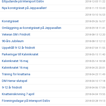
Erbjudande på Intersport Eslöv
2018-12-03 11:22
Nya konstgräset på Jeppavallen!
2018-11-19 10:43
2018-10-10 16:53
Konstgräset
2018-09-26 16:57
Omläggning av konstgräset på Jeppavallen
2018-09-18 11:41
Veteran SM i Friidrott
2018-08-13 12:20
90-års Jubileum
2018-08-13 12:12
Uppehåll 9-12 år friidrott
2018-07-04 11:55
Parkeringar till Kalvinknatet
2018-05-15 11:40
Kalvinknatet 16 maj
2018-05-14 18:58
Kalvinknatet 16 maj
2018-04-25 20:01
Träning för knattarna
2018-04-23 11:49
DM Herrar slutspel
2018-04-10 17:18
9-12 år friidrott
2018-04-06 17:09
Knatteinskrivning 7 april
2018-04-04 19:55
Föreningsdagar på Intersport Eslöv
2018-03-28 19:13