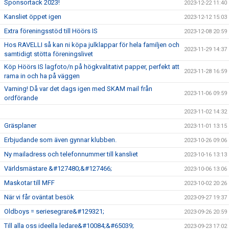
Sponsortack 2023!
2023-12-22 11:40
Kansliet öppet igen
2023-12-12 15:03
Extra föreningsstöd till Höörs IS
2023-12-08 20:59
Hos RAVELLI så kan ni köpa julklappar för hela familjen och
2023-11-29 14:37
samtidigt stötta föreningslivet
Köp Höörs IS lagfoto/n på högkvalitativt papper, perfekt att
2023-11-28 16:59
rama in och ha på väggen
Varning! Då var det dags igen med SKAM mail från
2023-11-06 09:59
ordförande
2023-11-02 14:32
Gräsplaner
2023-11-01 13:15
Erbjudande som även gynnar klubben.
2023-10-26 09:06
Ny mailadress och telefonnummer till kansliet
2023-10-16 13:13
Världsmästare &#127480;&#127466;
2023-10-06 13:06
Maskotar till MFF
2023-10-02 20:26
När vi får oväntat besök
2023-09-27 19:37
Oldboys = seriesegrare&#129321;
2023-09-26 20:59
Till alla oss ideella ledare&#10084;&#65039;
2023-09-23 17:02