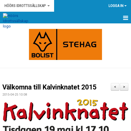
HÖÖRS IDROTTSSÄLLSKAP
LOGGA IN
HEM
NYHETER
KONTAKT
HÖÖRS IS STADGAR
HÖÖRS IS POLICY OCH RIKTLINJER
Välkomna till Kalvinknatet 2015
<
>
KLUBBSHOP
2015-04-25 10:08
KALENDER
MATCHER
OM KLUBBEN