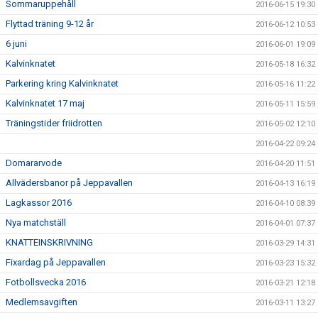
Sommaruppehåll
2016-06-15 19:30
Flyttad träning 9-12 år
2016-06-12 10:53
6 juni
2016-06-01 19:09
Kalvinknatet
2016-05-18 16:32
Parkering kring Kalvinknatet
2016-05-16 11:22
Kalvinknatet 17 maj
2016-05-11 15:59
Träningstider friidrotten
2016-05-02 12:10
2016-04-22 09:24
Domararvode
2016-04-20 11:51
Allvädersbanor på Jeppavallen
2016-04-13 16:19
Lagkassor 2016
2016-04-10 08:39
Nya matchställ
2016-04-01 07:37
KNATTEINSKRIVNING
2016-03-29 14:31
Fixardag på Jeppavallen
2016-03-23 15:32
Fotbollsvecka 2016
2016-03-21 12:18
Medlemsavgiften
2016-03-11 13:27