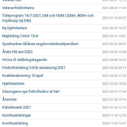
2021-08-27 12:15
Veteranfriidrottarna
2021-08-20 11:43
Tidsprogram 14/7-2021, DM och VDM i 200m, 800m och
2021-07-12 09:07
höjdhopp (ej DM)
Ny hjärtstartare
2021-06-29 13:27
Majtävling i Höör 15:e!
2021-05-16 19:01
Sparbanken Skånes ungdomsledarstipendium
2021-05-06 20:01
Årets HIS:are 2020
2021-04-23 13:58
Höörs IS ställningstagande
2021-04-08 14:26
Friidrottsträning 5-8 år utesäsong 2021
2021-04-06 09:13
Knatteinskrivning 10 april
2021-03-24 17:39
Hjärtstartaren
2021-03-02 18:56
Säsongens nya fotbollsskor är här!
2021-02-19 11:44
Årsmöte
2021-01-26 14:14
Kalvinknatet 2021
2021-01-26 12:19
Inomhusträningar
2020-11-18 12:54
Inomhusträning
2020-11-03 13:07