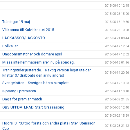
2015-08-10 12:45
2015-05-26 15:00
Träningar 19 maj
2015-05-13 19:30
Välkomna till Kalvinknatet 2015
2015-04-25 10:08
LAGKASSOR/LAGKONTO
2015-04-21 08:44
Bollkallar
2015-04-17 12:04
Ungdomsmatcher och domare april
2015-04-17 12:02
Missa inte hemmapremiären nu på söndag!
2015-04-15 01:16
Träningstider justerade. Felaktig version legat ute där
2015-04-14 20:26
knattar 07 drabbats den är nu ändrad
Sverigelotten– Sveriges bästa skraplott!
2015-04-12 13:03
3-poäng i premiären
2015-04-11 10:10
Dags för premiär match
2015-04-09 21:35
OBS UPPDATERAD. Start Grässäsong
2015-04-06 12:40
2015-03-29 15:29
Höörs IS P03 tog första och andra plats i Sten Stensson
2015-03-28 21:42
Cup