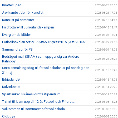
Knattecupen
2023-08-26 20:00
Avvikande tider för kansliet
2023-08-21 17:04
Kanslist på semester
2023-07-13 14:17
Friidrottare till Juniorlandskampen
2023-07-13 12:47
Kvarglömda kläder
2023-07-05 15:04
Fotbollsskolan &#9917;&#65039;&#128153;&#128155;
2023-06-22 21:08
Sammandrag för P8
2023-06-04 14:02
Bedrägeri-mail (SKAM) som uppger sig var Anders
2023-05-25 08:22
Rahnboy
Sista anmälningsdag till fotbollsskolan är på söndag den
2023-05-18 13:43
21 maj
Erbjudande!
2023-05-16 14:06
Kalvinknatet
2023-05-14 20:26
Sparbanken Skånes idrottsstipendium
2023-05-11 20:29
T-shirt till barn upp till 12 år. Fotboll och Friidrott.
2023-05-08 14:28
Välkommen till sommarens fotbollsskola.
2023-05-03 13:06
Oldboys
2023-05-02 20:00