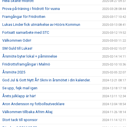
Hela Skåne friidrott
2025-04-27 09:37
Prova-på-träning i friidrott för vuxna
2025-03-28 08:44
Framgångar för Friidrotten
2025-03-17 10:42
Lukas Linder fick utmärkelse av Höörs Kommun
2025-03-13 08:41
Fortsatt samarbete med STC
2025-03-12 19:52
Välkommen Odin!
2025-03-03 11:22
SM Guld till Lukas!
2025-03-02 15:07
Årsmöte byter lokal + påminnelse
2025-02-14 14:11
Friidrottsframgångar i Malmö
2025-02-10 10:36
Årsmöte 2025
2025-02-05 22:07
God Jul & Gott Nytt År! Skriv in årsmötet i din kalender.
2024-12-21 08:17
Se upp, fejk mail igen
2024-12-18 17:18
Årets julklapp är här!
2024-12-11 12:34
Aron Andersson ny fotbollsutvecklare
2024-12-04 18:54
Välkommen tillbaka Afrim Aliaj
2024-11-26 18:14
Stort tack till sponsor
2024-11-14 12:11