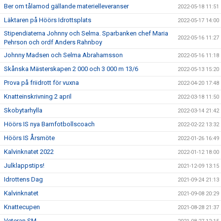
Ber om tålamod gällande materielleveranser
2022-05-18 11:51
Läktaren på Höörs Idrottsplats
2022-05-17 14:00
Stipendiaterna Johnny och Selma. Sparbanken chef Maria
2022-05-16 11:27
Pehrson och ordf Anders Rahnboy
Johnny Madsen och Selma Abrahamsson
2022-05-16 11:18
Skånska Mästerskapen 2 000 och 3 000 m 13/6
2022-05-13 15:20
Prova på friidrott för vuxna
2022-04-20 17:48
Knatteinskrivning 2 april
2022-03-18 11:50
Skobytarhylla
2022-03-14 21:42
Höörs IS nya Barnfotbollscoach
2022-02-22 13:32
Höörs IS Årsmöte
2022-01-26 16:49
Kalvinknatet 2022
2022-01-12 18:00
Julklappstips!
2021-12-09 13:15
Idrottens Dag
2021-09-24 21:13
Kalvinknatet
2021-09-08 20:29
Knattecupen
2021-08-28 21:37
Veteran SM