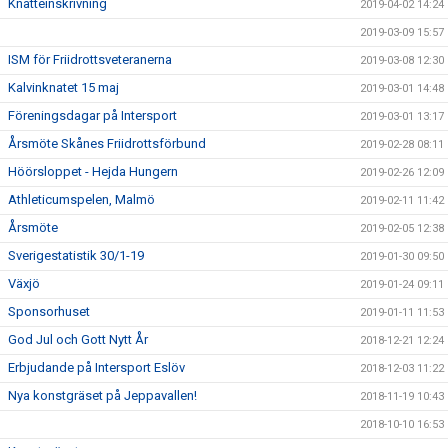
Knatteinskrivning
2019-04-02 14:24
2019-03-09 15:57
ISM för Friidrottsveteranerna
2019-03-08 12:30
Kalvinknatet 15 maj
2019-03-01 14:48
Föreningsdagar på Intersport
2019-03-01 13:17
Årsmöte Skånes Friidrottsförbund
2019-02-28 08:11
Höörsloppet - Hejda Hungern
2019-02-26 12:09
Athleticumspelen, Malmö
2019-02-11 11:42
Årsmöte
2019-02-05 12:38
Sverigestatistik 30/1-19
2019-01-30 09:50
Växjö
2019-01-24 09:11
Sponsorhuset
2019-01-11 11:53
God Jul och Gott Nytt År
2018-12-21 12:24
Erbjudande på Intersport Eslöv
2018-12-03 11:22
Nya konstgräset på Jeppavallen!
2018-11-19 10:43
2018-10-10 16:53