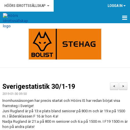
HÖÖRS IDROTTSSÄLLSKAP
LOGGA IN
HEM
NYHETER
KONTAKT
HÖÖRS IS STADGAR
HÖÖRS IS POLICY OCH RIKTLINJER
Sverigestatistik 30/1-19
<
>
KLUBBSHOP
2019-01-30 09:50
Inomhussäsongen har precis startat och Höörs IS har redan börjat visa
KALENDER
framsteg i Sverige!
Juni Rugland är på 13:e plats bland seniorer på 800 m och är 19:e på 1500
m. I åldersklassen F 16 är hon 4:a!
MATCHER
Nadja Rugland är 21:a på 800 m seniorer och 6:a på 1500 m. I F19 1500 m är
hon på andra plats!
OM KLUBBEN