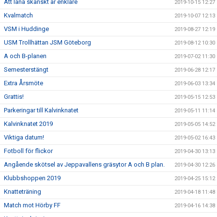
Att låna skånskt är enklare
2019-10-15 12:27
Kvalmatch
2019-10-07 12:13
VSM i Huddinge
2019-08-27 12:19
USM Trollhättan JSM Göteborg
2019-08-12 10:30
A och B-planen
2019-07-02 11:30
Semesterstängt
2019-06-28 12:17
Extra Årsmöte
2019-06-03 13:34
Grattis!
2019-05-15 12:53
Parkeringar till Kalvinknatet
2019-05-11 11:14
Kalvinknatet 2019
2019-05-05 14:52
Viktiga datum!
2019-05-02 16:43
Fotboll för flickor
2019-04-30 13:13
Angående skötsel av Jeppavallens gräsytor A och B plan.
2019-04-30 12:26
Klubbshoppen 2019
2019-04-25 15:12
Knatteträning
2019-04-18 11:48
Match mot Hörby FF
2019-04-16 14:38