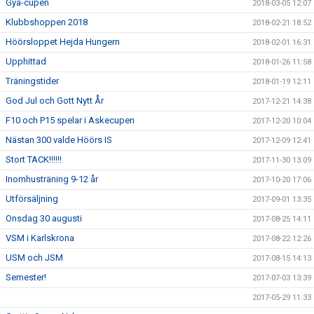
Gya-cupen
2018-03-05 12:07
Klubbshoppen 2018
2018-02-21 18:52
Höörsloppet Hejda Hungern
2018-02-01 16:31
Upphittad
2018-01-26 11:58
Träningstider
2018-01-19 12:11
God Jul och Gott Nytt År
2017-12-21 14:38
F10 och P15 spelar i Askecupen
2017-12-20 10:04
Nästan 300 valde Höörs IS
2017-12-09 12:41
Stort TACK!!!!!!
2017-11-30 13:09
Inomhusträning 9-12 år
2017-10-20 17:06
Utförsäljning
2017-09-01 13:35
Onsdag 30 augusti
2017-08-25 14:11
VSM i Karlskrona
2017-08-22 12:26
USM och JSM
2017-08-15 14:13
Semester!
2017-07-03 13:39
2017-05-29 11:33