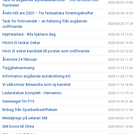
2026-03-02 13:45
framtiden
Årets HIS:are 2025 – Tre fantastiska föreningskrafter
2026-02-26 14:59
Tack för förtroendet – en hälsning från avgående
2026-02-25 17:29
ordförande
Hjärtstartare - Alla hjärtans dag
2026-02-13 12:57
Höörs IS tackar Oskar
2026-02-05 15:49
Höör IS söker kandidat till posten som ordförande
2026-01-23 10:02
Årsmöte 24 februari
2026-01-22 11:41
Trygghetsansvarig
2025-12-19 12:24
Information angående snöskottning KG
2025-11-20 17:20
Vi välkomnar Alexandra som ny kanslist
2025-11-12 18:45
Ledarstaben komplett - Herrsenior
2025-11-11 19:13
Serieseger för P15
2025-10-18 21:46
Bidrag från Sparbanksstiftelsen
2025-09-10 17:34
Medaljregn på veteran SM
2025-09-05 13:19
SM brons till Olivia
2025-09-01 13:45