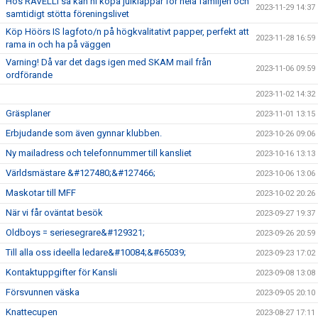
Hos RAVELLI så kan ni köpa julklappar för hela familjen och
2023-11-29 14:37
samtidigt stötta föreningslivet
Köp Höörs IS lagfoto/n på högkvalitativt papper, perfekt att
2023-11-28 16:59
rama in och ha på väggen
Varning! Då var det dags igen med SKAM mail från
2023-11-06 09:59
ordförande
2023-11-02 14:32
Gräsplaner
2023-11-01 13:15
Erbjudande som även gynnar klubben.
2023-10-26 09:06
Ny mailadress och telefonnummer till kansliet
2023-10-16 13:13
Världsmästare &#127480;&#127466;
2023-10-06 13:06
Maskotar till MFF
2023-10-02 20:26
När vi får oväntat besök
2023-09-27 19:37
Oldboys = seriesegrare&#129321;
2023-09-26 20:59
Till alla oss ideella ledare&#10084;&#65039;
2023-09-23 17:02
Kontaktuppgifter för Kansli
2023-09-08 13:08
Försvunnen väska
2023-09-05 20:10
Knattecupen
2023-08-27 17:11