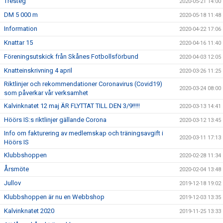
Tresteg
2020-05-21 14:00
DM 5 000 m
2020-05-18 11:48
Information
2020-04-22 17:06
Knattar 15
2020-04-16 11:40
Föreningsutskick från Skånes Fotbollsförbund
2020-04-03 12:05
Knatteinskrivning 4 april
2020-03-26 11:25
Riktlinjer och rekommendationer Coronavirus (Covid19)
2020-03-24 08:00
som påverkar vår verksamhet
Kalvinknatet 12 maj ÄR FLYTTAT TILL DEN 3/9!!!!!
2020-03-13 14:41
Höörs IS:s riktlinjer gällande Corona
2020-03-12 13:45
Info om fakturering av medlemskap och träningsavgift i
2020-03-11 17:13
Höörs IS
Klubbshoppen
2020-02-28 11:34
Årsmöte
2020-02-04 13:48
Jullov
2019-12-18 19:02
Klubbshoppen är nu en Webbshop
2019-12-03 13:35
Kalvinknatet 2020
2019-11-25 13:33