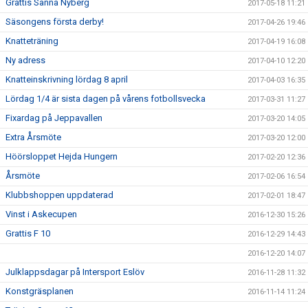
Grattis Sanna Nyberg
2017-05-18 11:21
Säsongens första derby!
2017-04-26 19:46
Knatteträning
2017-04-19 16:08
Ny adress
2017-04-10 12:20
Knatteinskrivning lördag 8 april
2017-04-03 16:35
Lördag 1/4 är sista dagen på vårens fotbollsvecka
2017-03-31 11:27
Fixardag på Jeppavallen
2017-03-20 14:05
Extra Årsmöte
2017-03-20 12:00
Höörsloppet Hejda Hungern
2017-02-20 12:36
Årsmöte
2017-02-06 16:54
Klubbshoppen uppdaterad
2017-02-01 18:47
Vinst i Askecupen
2016-12-30 15:26
Grattis F 10
2016-12-29 14:43
2016-12-20 14:07
Julklappsdagar på Intersport Eslöv
2016-11-28 11:32
Konstgräsplanen
2016-11-14 11:24