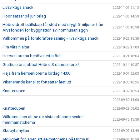
Livsviktiga snack
2022-11-07 21:13
Höör satsar på juniorlag
2022-11-06 14:59
Höörs Idrottssällskap får stöd med drygt 5 miljoner från
2022-11-06 10:38
Arvsfonden för byggnation av inomhusanläggn
Välkommen på föräldraföreläsning - livsviktiga snack
2022-10-26 15:30
Fira våra hjältar
2022-10-22 17:03
Herrseniorerna behöver ert stöd!
2022-10-21 18:03
Grattis o bra jobbat Höörs IS damseniorer!
2022-10-14 10:37
Heja fram herrseniorerna lördag 14:00
2022-10-07 22:03
Vikarierande kanslist fortsätter året ut!
2022-10-03 10:25
Knattecupen
2022-10-02 16:53
2022-09-30 14:00
Knattecupen
2022-09-29 08:02
Välkomna ner att se de sista rafflande senior
2022-09-16 13:38
hemmamatcherna
Skobytarhyllan
2022-09-07 14:49
Möjlighet för lagen att se matcherna på Hörby IP.
2022-09-05 10:50