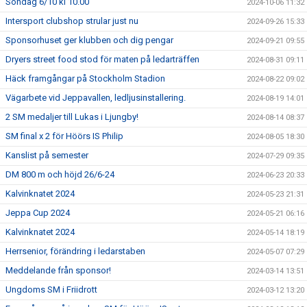
Söndag 6/10 kl 10.00
2024-10-06 11:32
Intersport clubshop strular just nu
2024-09-26 15:33
Sponsorhuset ger klubben och dig pengar
2024-09-21 09:55
Dryers street food stod för maten på ledarträffen
2024-08-31 09:11
Häck framgångar på Stockholm Stadion
2024-08-22 09:02
Vägarbete vid Jeppavallen, ledljusinstallering.
2024-08-19 14:01
2 SM medaljer till Lukas i Ljungby!
2024-08-14 08:37
SM final x 2 för Höörs IS Philip
2024-08-05 18:30
Kanslist på semester
2024-07-29 09:35
DM 800 m och höjd 26/6-24
2024-06-23 20:33
Kalvinknatet 2024
2024-05-23 21:31
Jeppa Cup 2024
2024-05-21 06:16
Kalvinknatet 2024
2024-05-14 18:19
Herrsenior, förändring i ledarstaben
2024-05-07 07:29
Meddelande från sponsor!
2024-03-14 13:51
Ungdoms SM i Friidrott
2024-03-12 13:20