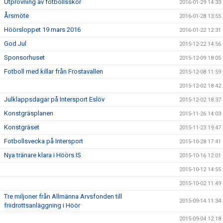
Utprovning av fotbollsskor
2016-01-29 14:33
Årsmöte
2016-01-28 13:55
Höörsloppet 19 mars 2016
2016-01-22 12:31
God Jul
2015-12-22 14:56
Sponsorhuset
2015-12-09 18:05
Fotboll med killar från Frostavallen
2015-12-08 11:59
2015-12-02 18:42
Julklappsdagar på Intersport Eslöv
2015-12-02 18:37
Konstgräsplanen
2015-11-26 14:03
Konstgräset
2015-11-23 19:47
Fotbollsvecka på Intersport
2015-10-28 17:41
Nya tränare klara i Höörs IS
2015-10-16 12:01
2015-10-12 14:55
2015-10-02 11:49
Tre miljoner från Allmänna Arvsfonden till
2015-09-14 11:34
friidrottsanläggning i Höör
2015-09-04 12:18