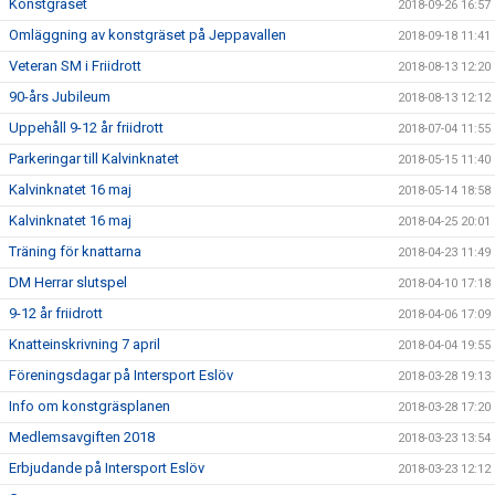
Konstgräset
2018-09-26 16:57
Omläggning av konstgräset på Jeppavallen
2018-09-18 11:41
Veteran SM i Friidrott
2018-08-13 12:20
90-års Jubileum
2018-08-13 12:12
Uppehåll 9-12 år friidrott
2018-07-04 11:55
Parkeringar till Kalvinknatet
2018-05-15 11:40
Kalvinknatet 16 maj
2018-05-14 18:58
Kalvinknatet 16 maj
2018-04-25 20:01
Träning för knattarna
2018-04-23 11:49
DM Herrar slutspel
2018-04-10 17:18
9-12 år friidrott
2018-04-06 17:09
Knatteinskrivning 7 april
2018-04-04 19:55
Föreningsdagar på Intersport Eslöv
2018-03-28 19:13
Info om konstgräsplanen
2018-03-28 17:20
Medlemsavgiften 2018
2018-03-23 13:54
Erbjudande på Intersport Eslöv
2018-03-23 12:12