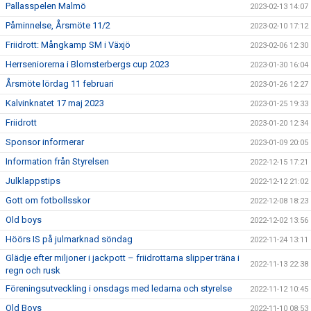
Pallasspelen Malmö
2023-02-13 14:07
Påminnelse, Årsmöte 11/2
2023-02-10 17:12
Friidrott: Mångkamp SM i Växjö
2023-02-06 12:30
Herrseniorerna i Blomsterbergs cup 2023
2023-01-30 16:04
Årsmöte lördag 11 februari
2023-01-26 12:27
Kalvinknatet 17 maj 2023
2023-01-25 19:33
Friidrott
2023-01-20 12:34
Sponsor informerar
2023-01-09 20:05
Information från Styrelsen
2022-12-15 17:21
Julklappstips
2022-12-12 21:02
Gott om fotbollsskor
2022-12-08 18:23
Old boys
2022-12-02 13:56
Höörs IS på julmarknad söndag
2022-11-24 13:11
Glädje efter miljoner i jackpott – friidrottarna slipper träna i
2022-11-13 22:38
regn och rusk
Föreningsutveckling i onsdags med ledarna och styrelse
2022-11-12 10:45
Old Boys
2022-11-10 08:53