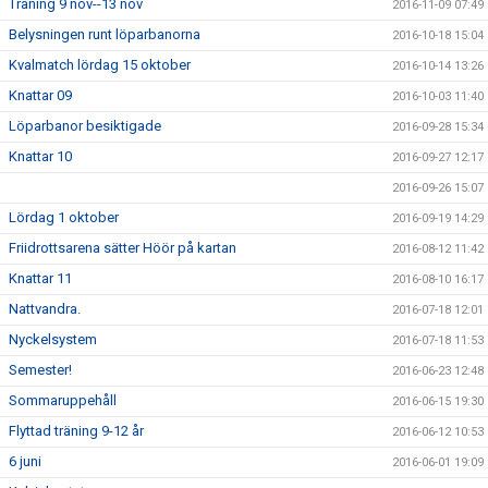
Träning 9 nov--13 nov
2016-11-09 07:49
Belysningen runt löparbanorna
2016-10-18 15:04
Kvalmatch lördag 15 oktober
2016-10-14 13:26
Knattar 09
2016-10-03 11:40
Löparbanor besiktigade
2016-09-28 15:34
Knattar 10
2016-09-27 12:17
2016-09-26 15:07
Lördag 1 oktober
2016-09-19 14:29
Friidrottsarena sätter Höör på kartan
2016-08-12 11:42
Knattar 11
2016-08-10 16:17
Nattvandra.
2016-07-18 12:01
Nyckelsystem
2016-07-18 11:53
Semester!
2016-06-23 12:48
Sommaruppehåll
2016-06-15 19:30
Flyttad träning 9-12 år
2016-06-12 10:53
6 juni
2016-06-01 19:09