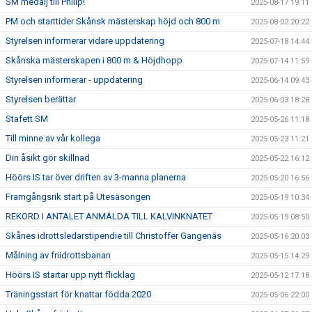
SM medalj till Philip!
2025-08-17 19:11
PM och starttider Skånsk mästerskap höjd och 800 m
2025-08-02 20:22
Styrelsen informerar vidare uppdatering
2025-07-18 14:44
Skånska mästerskapen i 800 m & Höjdhopp
2025-07-14 11:59
Styrelsen informerar - uppdatering
2025-06-14 09:43
Styrelsen berättar
2025-06-03 18:28
Stafett SM
2025-05-26 11:18
Till minne av vår kollega
2025-05-23 11:21
Din åsikt gör skillnad
2025-05-22 16:12
Höörs IS tar över driften av 3-manna planerna
2025-05-20 16:56
Framgångsrik start på Utesäsongen
2025-05-19 10:34
REKORD I ANTALET ANMÄLDA TILL KALVINKNATET
2025-05-19 08:50
Skånes idrottsledarstipendie till Christoffer Gangenäs
2025-05-16 20:03
Målning av friidrottsbanan
2025-05-15 14:29
Höörs IS startar upp nytt flicklag
2025-05-12 17:18
Träningsstart för knattar födda 2020
2025-05-06 22:00