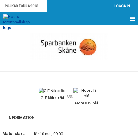
POJKAR FÖDDA 2015
LOGGA IN
HEM
NYHETER
KALENDER
MATCHER
TRUPPEN
vs
BILDGALLERI
GIF Nike röd
Höörs IS blå
DOKUMENT
INFORMATION
KONTAKT
Matchstart:
lör 10 maj, 09:00