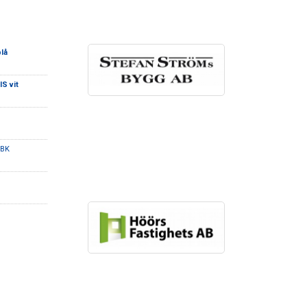
lå
IS vit
 BK