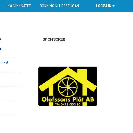
KALVINKNATET
BOKNING KLUBBSTUGAN
LOGGA IN
R
SPONSORER
t
IS blå