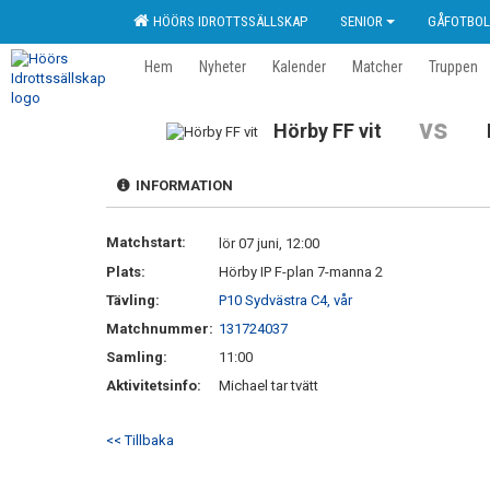
HÖÖRS IDROTTSSÄLLSKAP
SENIOR
GÅFOTBOL
Hem
Nyheter
Kalender
Matcher
Truppen
vs
Hörby FF vit
INFORMATION
Matchstart:
lör 07 juni, 12:00
Plats:
Hörby IP F-plan 7-manna 2
Tävling:
P10 Sydvästra C4, vår
Matchnummer:
131724037
Samling:
11:00
Aktivitetsinfo:
Michael tar tvätt
<< Tillbaka