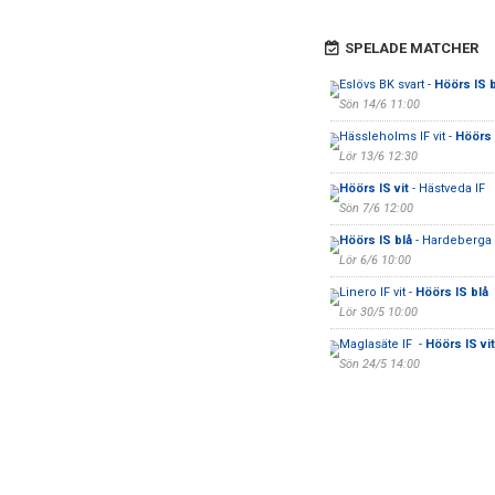
SPELADE MATCHER
Eslövs BK svart -
Höörs IS b
Sön 14/6 11:00
Hässleholms IF vit -
Höörs 
Lör 13/6 12:30
Höörs IS vit
- Hästveda IF
Sön 7/6 12:00
Höörs IS blå
- Hardeberga
Lör 6/6 10:00
Linero IF vit -
Höörs IS blå
Lör 30/5 10:00
Maglasäte IF -
Höörs IS vit
Sön 24/5 14:00