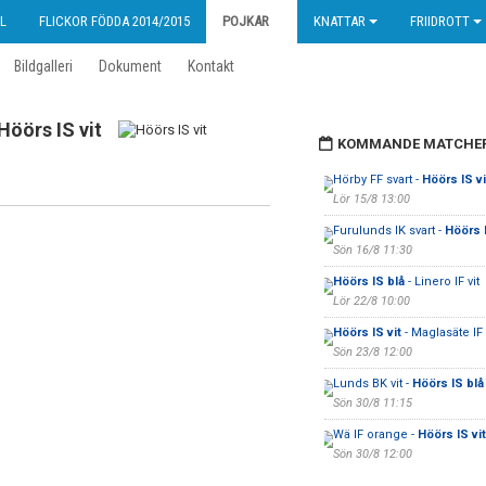
L
FLICKOR FÖDDA 2014/2015
POJKAR
KNATTAR
FRIIDROTT
Bildgalleri
Dokument
Kontakt
Höörs IS vit
KOMMANDE MATCHE
Hörby FF svart -
Höörs IS vi
Lör 15/8 13:00
Furulunds IK svart -
Höörs 
Sön 16/8 11:30
Höörs IS blå
- Linero IF vit
Lör 22/8 10:00
Höörs IS vit
- Maglasäte IF
Sön 23/8 12:00
Lunds BK vit -
Höörs IS blå
Sön 30/8 11:15
Wä IF orange -
Höörs IS vit
Sön 30/8 12:00